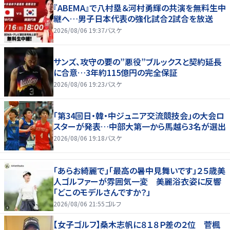
『ABEMA』で八村塁＆河村勇輝の共演を無料生中
継へ…男子日本代表の強化試合2試合を放送
2026/08/06 19:37
バスケ
サンズ、攻守の要の”悪役”ブルックスと契約延長
に合意…3年約115億円の完全保証
2026/08/06 19:23
バスケ
「第34回日・韓・中ジュニア交流競技会」の大会ロ
スターが発表…中部大第一から馬越ら3名が選出
2026/08/06 19:18
バスケ
「あらお綺麗で」「最高の暑中見舞いです」２５歳美
人ゴルファーが雰囲気一変 美麗浴衣姿に反響
「どこのモデルさんですか？」
2026/08/06 21:55
ゴルフ
【女子ゴルフ】桑木志帆に８１８Ｐ差の２位 菅楓