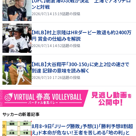
【UFC】朝倉海の次戦が決定 上海でアオリチロ
ンと対戦
2026/07/14 15:19
話題の投稿
【MLB】村上宗隆はHRダービー敗退も約2400万
円 賞金の仕組みを解説
2026/07/14 14:52
話題の投稿
【MLB】大谷翔平「300-150」に史上2位の速さで
到達 記録の意味を読み解く
2026/07/10 17:26
話題の投稿
サッカー
の新着記事
8月8・9日｢Jリーグ勝敗｣予想(1)｢勝利予想8割超
え｣ド本命が危ない！王者を苦しめる｢地の利｣と