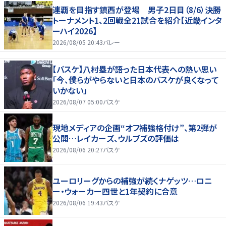
連覇を目指す鎮西が登場 男子2日目（8/6）決勝
トーナメント1、2回戦全21試合を紹介【近畿インタ
ーハイ2026】
2026/08/05 20:43
バレー
【バスケ】八村塁が語った日本代表への熱い思い
「今、僕らがやらないと日本のバスケが良くなって
いかない」
2026/08/07 05:00
バスケ
現地メディアの企画“オフ補強格付け”、第2弾が
公開…レイカーズ、ウルブズの評価は
2026/08/06 20:27
バスケ
ユーロリーグからの補強が続くナゲッツ…ロニ
ー・ウォーカー四世と1年契約に合意
2026/08/06 19:43
バスケ