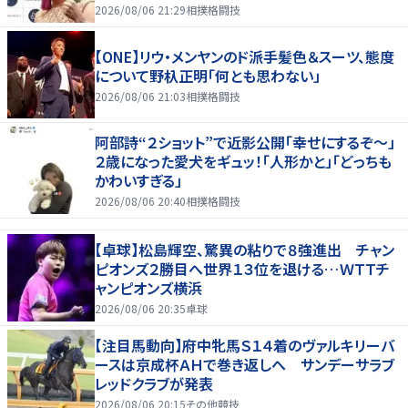
2026/08/06 21:29
相撲格闘技
【ONE】リウ・メンヤンのド派手髪色＆スーツ、態度
について野杁正明「何とも思わない」
2026/08/06 21:03
相撲格闘技
阿部詩“２ショット”で近影公開「幸せにするぞ〜」
２歳になった愛犬をギュッ！「人形かと」「どっちも
かわいすぎる」
2026/08/06 20:40
相撲格闘技
【卓球】松島輝空、驚異の粘りで８強進出 チャン
ピオンズ２勝目へ世界１３位を退ける…ＷＴＴチ
ャンピオンズ横浜
2026/08/06 20:35
卓球
【注目馬動向】府中牝馬Ｓ１４着のヴァルキリーバ
ースは京成杯ＡＨで巻き返しへ サンデーサラブ
レッドクラブが発表
2026/08/06 20:15
その他競技