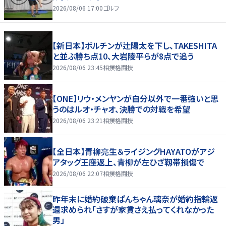
2026/08/06 17:00
ゴルフ
【新日本】ボルチンが辻陽太を下し、TAKESHITA
と並ぶ勝ち点10、大岩陵平らが8点で追う
2026/08/06 23:45
相撲格闘技
【ONE】リウ・メンヤンが自分以外で一番強いと思
うのはルオ・チャオ、決勝での対戦を希望
2026/08/06 23:21
相撲格闘技
【全日本】青柳亮生＆ライジングHAYATOがアジ
アタッグ王座返上、青柳が左ひざ靱帯損傷で
2026/08/06 22:07
相撲格闘技
昨年末に婚約破棄ぱんちゃん璃奈が婚約指輪返
還求められ「さすが家賃さえ払ってくれなかった
男」