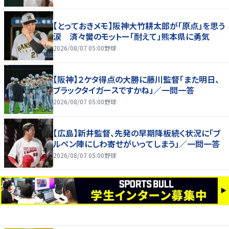
【とっておきメモ】阪神大竹耕太郎が「原点」を思う
涙 済々黌のモットー「耐えて」熊本県に勇気
2026/08/07 05:00
野球
【阪神】２ケタ得点の大勝に藤川監督「また明日、
ブラックタイガースですかね」／一問一答
2026/08/07 05:00
野球
【広島】新井監督、先発の早期降板続く状況に「ブ
ルペン陣にしわ寄せがいってしまう」／一問一答
2026/08/07 05:00
野球