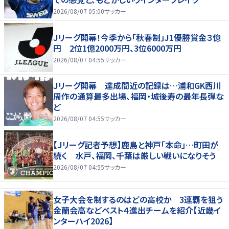
2026/08/07 05:00
サッカー
Ｊリーグ開幕！今季から「秋春制」J1優勝賞金３億
円 2位1億2000万円、3位6000万円
2026/08/07 04:55
サッカー
Ｊリーグ開幕 達成間近の記録は…浦和GK西川
周作の通算最多出場、福岡・城後寿の最年長弾な
ど
2026/08/07 04:55
サッカー
【Ｊリーグ記者予想】鹿島と神戸「本命」…町田が
続く 水戸、福岡、千葉は厳しい戦いになりそう
2026/08/07 04:55
サッカー
女子大会を制するのはどの高校か 3連覇を狙う
金蘭会高などベスト４進出チームを紹介【近畿イ
ンターハイ2026】