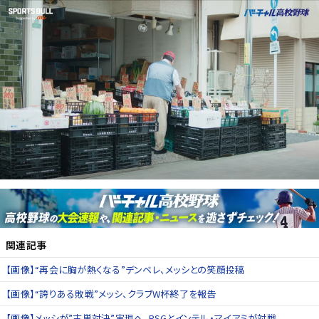
関連記事
【画像】“再会に胸が熱くなる”デンベレ、メッシとの笑顔投稿
【画像】“誇りある敗戦”メッシ、クラブW杯終了を報告
【画像】メッシが”古巣対決”実現へ。PSGとインテル・マイアミが対戦