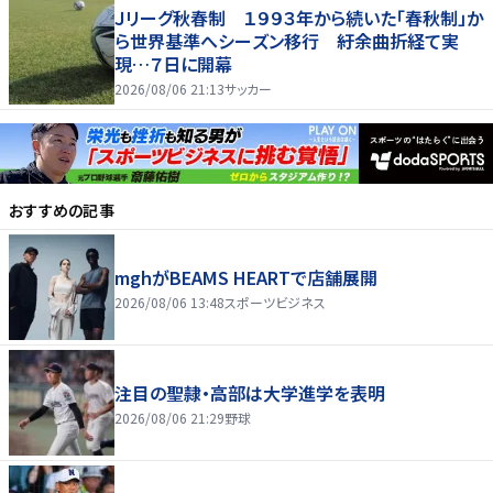
Ｊリーグ秋春制 １９９３年から続いた「春秋制」か
ら世界基準へシーズン移行 紆余曲折経て実
現…７日に開幕
2026/08/06 21:13
サッカー
おすすめの記事
mghがBEAMS HEARTで店舗展開
2026/08/06 13:48
スポーツビジネス
注目の聖隷・高部は大学進学を表明
2026/08/06 21:29
野球