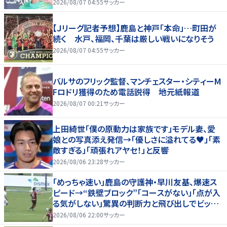
2026/08/07 04:55
サッカー
【Ｊリーグ記者予想】鹿島と神戸「本命」…町田が
続く 水戸、福岡、千葉は厳しい戦いになりそう
2026/08/07 04:55
サッカー
バルサのフリック監督、マンチェスター・シティーM
Fロドリ獲得のため電話説得 地元紙報道
2026/08/07 00:21
サッカー
上田綺世「僕の原動力は家族です」モデル妻、愛
娘との写真添え発信→「優しさに溢れてる♥」「素
敵すぎる」「頑張れアヤセ！」と反響
2026/08/06 23:28
サッカー
「めっちゃ速い」鹿島の守護神・早川友基、爆速ス
ピード→“鉄壁ブロック”「コースがない」「点が入
る気がしない」驚異の判断力と飛び出しでビッグ
セーブ
2026/08/06 22:00
サッカー