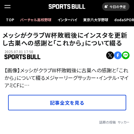
今日の予定
TOP
バーチャル高校野球
インターハイ
東京六大学野球
dodaSPO
（新しいタブ
メッシがクラブW杯敗戦後にインスタを更新
し古巣への感謝と「これから」について綴る
2025.07.01 17:50
【画像】メッシがクラブW杯敗戦後に古巣への感謝と「これ
から」について綴るメジャーリーグサッカー・インテル・マイ
アミCFに…
記事全文を見る
話題の投稿
サッカー