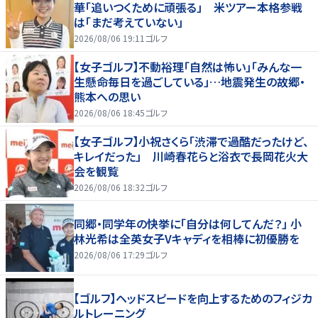
華「追いつくために頑張る」 米ツアー本格参戦
は「まだ考えていない」
2026/08/06 19:11
ゴルフ
【女子ゴルフ】不動裕理「自然は怖い」「みんな一
生懸命毎日を過ごしている」…地震発生の故郷・
熊本への思い
2026/08/06 18:45
ゴルフ
【女子ゴルフ】小祝さくら「渋滞で過酷だったけど、
キレイだった」 川崎春花らと浴衣で長岡花火大
会を観覧
2026/08/06 18:32
ゴルフ
同郷・同学年の快挙に「自分は何してんだ？」 小
林光希は全英女子Vキャディを相棒に初優勝を
2026/08/06 17:29
ゴルフ
【ゴルフ】ヘッドスピードを向上するためのフィジカ
ルトレーニング