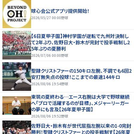
球心会公式アプリ提供開始！
2026/05/27 00:00
野球
【6日夏甲子園】神村学園が逆転で九州対決制し
て2年ぶり、佐野日大・鈴木が完封で投手戦制し2
5年ぶりの夏勝利
2026/07/06 00:00
野球
聖隷クリストファーの150キロ左腕、不調でも6回2
安打無失点の投球！ここまでの最速144キロ
2026/08/06 19:54
野球
東筑の夏終わる…エース右腕は大学で野球継続
へ「プロで活躍するのが目標」、メジャーリーガー
の夢にも言及【26年夏甲子園】
2026/08/06 19:52
野球
佐野日大・鈴木有が世代屈指左腕以来の1-0完封
勝利！聖隷クリストファーとの投手戦制す【26年夏