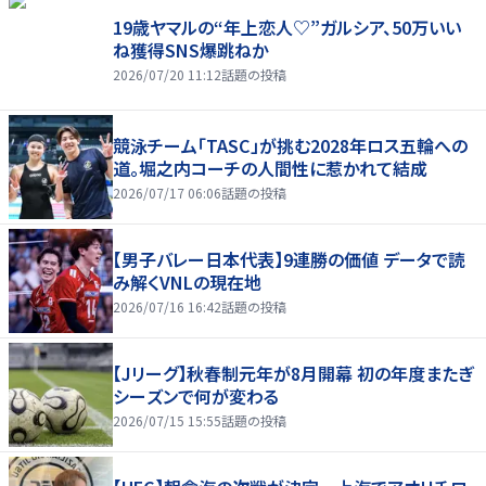
19歳ヤマルの“年上恋人♡”ガルシア、50万いい
ね獲得SNS爆跳ねか
2026/07/20 11:12
話題の投稿
競泳チーム「TASC」が挑む2028年ロス五輪への
道。堀之内コーチの人間性に惹かれて結成
2026/07/17 06:06
話題の投稿
【男子バレー日本代表】9連勝の価値 データで読
み解くVNLの現在地
2026/07/16 16:42
話題の投稿
【Jリーグ】秋春制元年が8月開幕 初の年度またぎ
シーズンで何が変わる
2026/07/15 15:55
話題の投稿