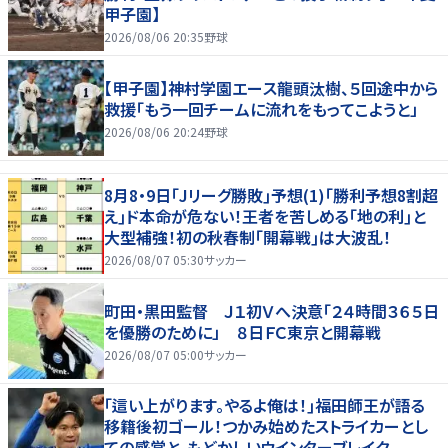
甲子園】
2026/08/06 20:35
野球
【甲子園】神村学園エース龍頭汰樹、５回途中から
救援「もう一回チームに流れをもってこようと」
2026/08/06 20:24
野球
8月8・9日｢Jリーグ勝敗｣予想(1)｢勝利予想8割超
え｣ド本命が危ない！王者を苦しめる｢地の利｣と
大型補強！初の秋春制｢開幕戦｣は大波乱！
2026/08/07 05:30
サッカー
町田・黒田監督 Ｊ１初Ｖへ決意「２４時間３６５日
を優勝のために」 ８日ＦＣ東京と開幕戦
2026/08/07 05:00
サッカー
｢這い上がります。やるよ俺は！｣福田師王が語る
移籍後初ゴール！つかみ始めたストライカーとし
ての感覚と、もどかしいウインターブレイク