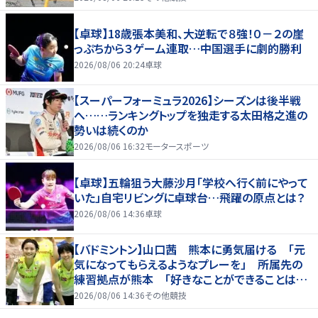
【卓球】18歳張本美和、大逆転で８強！０－２の崖
っぷちから３ゲーム連取…中国選手に劇的勝利
2026/08/06 20:24
卓球
【スーパーフォーミュラ2026】シーズンは後半戦
へ……ランキングトップを独走する太田格之進の
勢いは続くのか
2026/08/06 16:32
モータースポーツ
【卓球】五輪狙う大藤沙月「学校へ行く前にやって
いた」自宅リビングに卓球台…飛躍の原点とは？
2026/08/06 14:36
卓球
【バドミントン】山口茜 熊本に勇気届ける 「元
気になってもらえるようなプレーを」 所属先の
練習拠点が熊本 「好きなことができることは当
たり前じゃない」
2026/08/06 14:36
その他競技