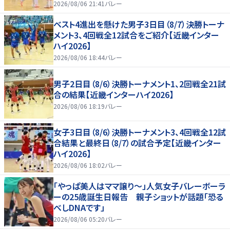
2026/08/06 21:41
バレー
ベスト4進出を懸けた男子3日目（8/7）決勝トーナ
メント3、4回戦全12試合をご紹介【近畿インター
ハイ2026】
2026/08/06 18:44
バレー
男子2日目（8/6）決勝トーナメント1、2回戦全21試
合の結果【近畿インターハイ2026】
2026/08/06 18:19
バレー
女子3日目（8/6）決勝トーナメント3、4回戦全12試
合結果と最終日（8/7）の試合予定【近畿インター
ハイ2026】
2026/08/06 18:02
バレー
「やっぱ美人はママ譲り～」人気女子バレーボーラ
ーの25歳誕生日報告 親子ショットが話題「恐る
べしDNAです」
2026/08/06 05:20
バレー