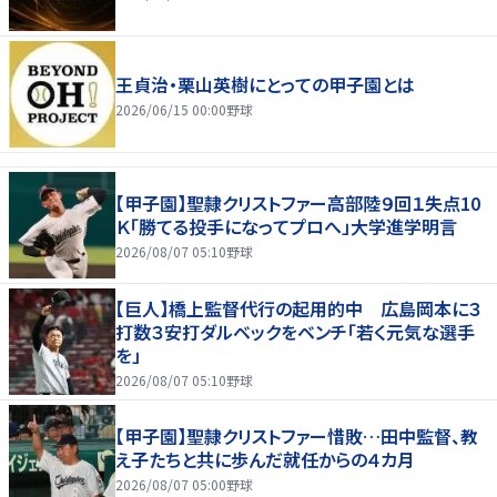
王貞治・栗山英樹にとっての甲子園とは
2026/06/15 00:00
野球
【甲子園】聖隷クリストファー高部陸９回１失点10
Ｋ「勝てる投手になってプロへ」大学進学明言
2026/08/07 05:10
野球
【巨人】橋上監督代行の起用的中 広島岡本に３
打数３安打ダルベックをベンチ「若く元気な選手
を」
2026/08/07 05:10
野球
【甲子園】聖隷クリストファー惜敗…田中監督、教
え子たちと共に歩んだ就任からの４カ月
2026/08/07 05:00
野球