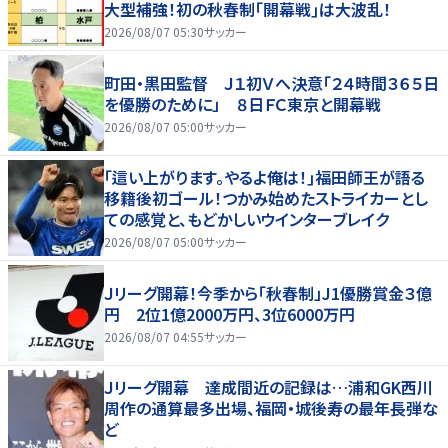
大型補強！初の秋春制｢開幕戦｣は大波乱！
2026/08/07 05:30
サッカー
町田・黒田監督 Ｊ１初Ｖへ決意「２４時間３６５日
を優勝のために」 ８日ＦＣ東京と開幕戦
2026/08/07 05:00
サッカー
｢這い上がります。やるよ俺は！｣福田師王が語る
移籍後初ゴール！つかみ始めたストライカーとし
ての感覚と、もどかしいウインターブレイク
2026/08/07 05:00
サッカー
Ｊリーグ開幕！今季から「秋春制」J1優勝賞金３億
円 2位1億2000万円、3位6000万円
2026/08/07 04:55
サッカー
Ｊリーグ開幕 達成間近の記録は…浦和GK西川
周作の通算最多出場、福岡・城後寿の最年長弾な
ど