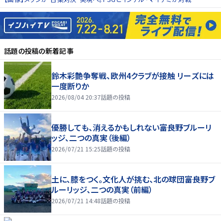
話題の投稿
の新着記事
鈴木彩艶争奪戦、欧州4クラブが接触 リーズには
一度断りか
2026/08/04 20:37
話題の投稿
優勝しても、消えるかもしれない――富良野ブルーリ
ッジ、二つの真実（後編）
2026/07/21 15:25
話題の投稿
土に、膝をつく。文化人が挑む、北の球団――富良野ブ
ルーリッジ、二つの真実（前編）
2026/07/21 14:48
話題の投稿