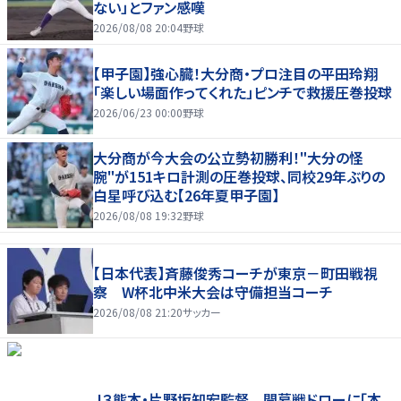
ない」とファン感嘆
2026/08/08 20:04
野球
【甲子園】強心臓！大分商・プロ注目の平田玲翔
「楽しい場面作ってくれた」ピンチで救援圧巻投球
2026/06/23 00:00
野球
大分商が今大会の公立勢初勝利！"大分の怪
腕"が151キロ計測の圧巻投球、同校29年ぶりの
白星呼び込む【26年夏甲子園】
2026/08/08 19:32
野球
【日本代表】斉藤俊秀コーチが東京－町田戦視
察 W杯北中米大会は守備担当コーチ
2026/08/08 21:20
サッカー
Ｊ３熊本・片野坂知宏監督 開幕戦ドローに「本