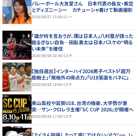
バレーボール大友愛さん 日本代表の長女・美空
とディズニーシー カチューシャ着けて動画撮影
2026/08/07 15:08
バレー
「誰が何を言おうが、僕は日本人」八村塁が語った
揺るぎない自負…田臥勇太は日本バスケの“明る
い未来”を確信
2026/08/08 18:36
バスケ
【独自選出】インターハイ2026男子ベスト5「超万
能戦士」「規格外の得点力」「U18落選をバネに」
2026/08/08 18:00
バスケ
東山高校や滋賀U18、台湾の強豪、大学勢が激
突…サン・クロレラ主催『SC CUP 2026』が開催へ
2026/08/08 17:00
バスケ
「たくさん説得したって感じではない」マクシー、レ