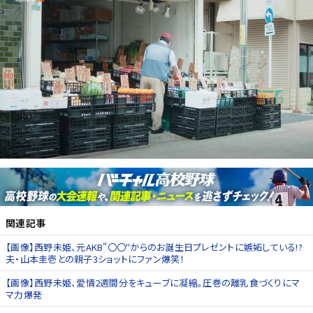
関連記事
【画像】西野未姫、元AKB"〇〇"からのお誕生日プレゼントに嫉妬している!?
夫・山本圭壱との親子3ショットにファン爆笑！
【画像】西野未姫、愛情2週間分をキューブに凝縮。圧巻の離乳食づくりにマ
マ力爆発