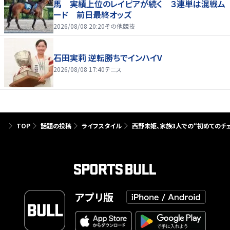
馬 実績上位のレイピアが続く ３連単は混戦ム
ード 前日最終オッズ
2026/08/08 20:20
その他競技
石田実莉 逆転勝ちでインハイV
2026/08/08 17:40
テニス
TOP
話題の投稿
ライフスタイル
西野未姫、家族3人での“初めてのチ
アプリ版