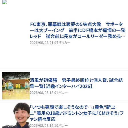
ＦＣ東京、開幕戦は悪夢の５失点大敗 サポータ
ーは大ブーイング 前半にＤＦ橋本が痛恨の一発
レッド 試合前に長友がコールリーダー務めるも
実らず
2026/08/08 21:07
サッカー
清風が初優勝 男子最終順位と個人賞、試合結
果一覧【近畿インターハイ2026】
2026/08/08 18:01
バレー
「いつも笑顔で楽しそうなので…」黄色“新ユ
ニ”着用の19歳バドミントン女子に「CMきそう」フ
ァン続々反応
2026/08/08 16:10
バレー