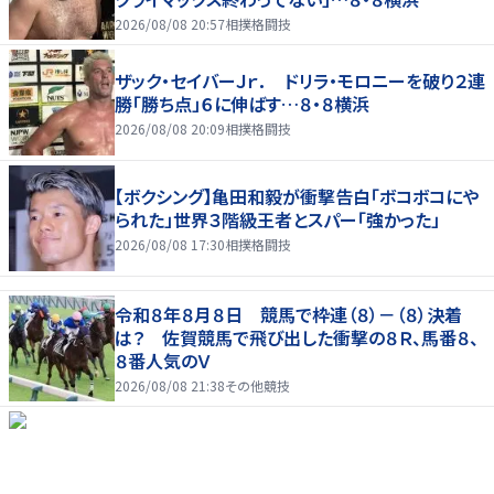
2026/08/08 20:57
相撲格闘技
ザック・セイバーＪｒ． ドリラ・モロニーを破り２連
勝「勝ち点」６に伸ばす…８・８横浜
2026/08/08 20:09
相撲格闘技
【ボクシング】亀田和毅が衝撃告白「ボコボコにや
られた」世界３階級王者とスパー「強かった」
2026/08/08 17:30
相撲格闘技
令和８年８月８日 競馬で枠連（８）－（８）決着
は？ 佐賀競馬で飛び出した衝撃の８Ｒ、馬番８、
８番人気のＶ
2026/08/08 21:38
その他競技