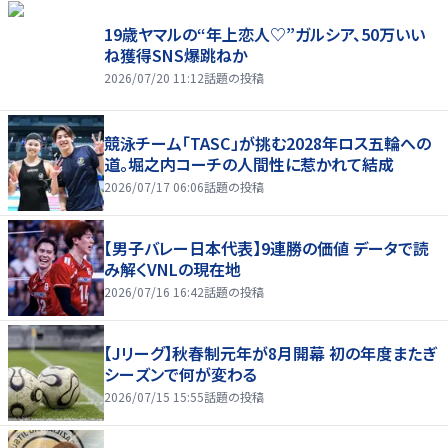
19歳ヤマルの“年上恋人♡”ガルシア、50万いい
ね獲得SNS爆跳ねか
2026/07/20 11:12
話題の投稿
競泳チーム「TASC」が挑む2028年ロス五輪への
道。堀之内コーチの人間性に惹かれて結成
2026/07/17 06:06
話題の投稿
【男子バレー日本代表】9連勝の価値 データで読
み解くVNLの現在地
2026/07/16 16:42
話題の投稿
【Jリーグ】秋春制元年が8月開幕 初の年度またぎ
シーズンで何が変わる
2026/07/15 15:55
話題の投稿