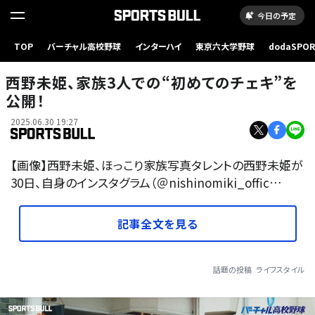
今日の予定
TOP
バーチャル高校野球
インターハイ
東京六大学野球
dodaSPO
（新しいタブ
西野未姫、家族3人での“初めてのチェキ”を
公開！
2025.06.30 19:27
【画像】西野未姫、ほっこり家族写真タレントの西野未姫が
30日、自身のインスタグラム（＠nishinomiki_offic…
記事全文を見る
話題の投稿
ライフスタイル