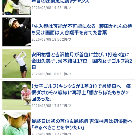
年目の辻梨恵に初Vチャンス
2026/08/08 19:23
ゴルフ
「先入観は可能が不可能になる」 藤田かれんの待
ち受け画面は大谷翔平を育てた言葉
2026/08/08 18:50
ゴルフ
安田祐香と吉沢柚月が首位に並び、1打差3位に
金田久美子、河本結は17位 国内女子ゴルフ第2
日
2026/08/08 18:06
ゴルフ
【女子ゴルフ】キンクミが１差３位で最終日へ 痛
恨ダボからＶ戦線に再浮上「棚からぼたもちが２
回あった」
2026/08/08 17:52
ゴルフ
最終日は初の首位＆最終組 吉澤柚月は初優勝へ
「やるべきことをやりたい」
2026/08/08 17:47
ゴルフ