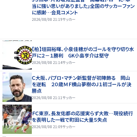
当に強い思いがありました」全国のサッカーファン
に感謝…会見コメント
2026/08/08 21:19
サッカー
【柏】垣田裕暉、小泉佳穂がのゴールを守り切り水
戸に２－１勝利 GK小島亨介は堅守
2026/08/08 21:14
サッカー
Ｃ大阪、パブロ・マチン新監督が初陣飾る 岡山
を逆転 ２０歳ＭＦ横山夢樹のＪ１初ゴールが決
勝点
2026/08/08 21:11
サッカー
ＦＣ東京、長友佑都の応援実らず大敗…現役続行
を表明した一戦で町田に大量５失点
2026/08/08 21:09
サッカー