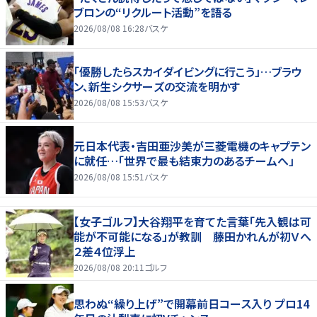
ブロンの“リクルート活動”を語る
2026/08/08 16:28
バスケ
「優勝したらスカイダイビングに行こう」…ブラウ
ン、新生シクサーズの交流を明かす
2026/08/08 15:53
バスケ
元日本代表・吉田亜沙美が三菱電機のキャプテン
に就任…「世界で最も結束力のあるチームへ」
2026/08/08 15:51
バスケ
【女子ゴルフ】大谷翔平を育てた言葉「先入観は可
能が不可能になる」が教訓 藤田かれんが初Ｖへ
２差４位浮上
2026/08/08 20:11
ゴルフ
思わぬ“繰り上げ”で開幕前日コース入り プロ14