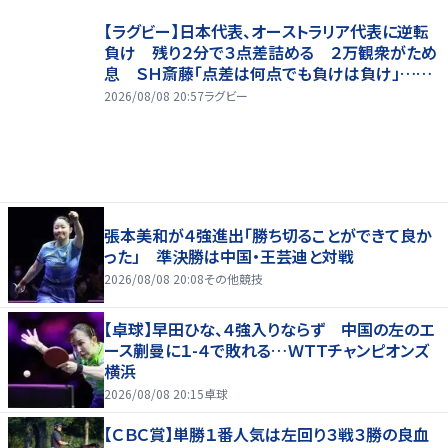
【ラグビー】日本代表、オーストラリア代表に逆転
負け 残り２分で３点差詰める ２万観衆がため
息 ＳＨ斎藤「点差は何点でも負けは負け」…前
半にＳＯ伊藤龍が先制トライ、３２ー３５で惜敗
2026/08/08 20:57
ラグビー
張本美和が４強進出「勝ち切ることができて良か
った」 準決勝は中国・王芸迪と対戦
2026/08/08 20:08
その他競技
【卓球】早田ひな、４強入りならず 中国の左のエ
ース蒯曼に１-４で敗れる…ＷＴＴチャンピオンズ
横浜
2026/08/08 20:15
卓球
【ＣＢＣ賞】単勝１番人気は左回り３戦３勝の良血