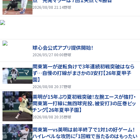
2026/08/08 21:14
野球
球心会公式アプリ提供開始！
2026/05/27 00:00
野球
関東第一が逆転負けで3年連続初戦突破はなら
ず…自慢の打線がまさかの3安打【26年夏甲子
園】
2026/08/08 20:37
野球
英明が15年ぶり夏初戦突破！左腕エースが強打・
関東第一打線に無四球完投、被安打3の圧巻ピッ
チング【26年夏甲子園】
2026/08/08 20:35
野球
関東第一vs英明は前半終了で1対1の好ゲーム！
ハイレベルな攻防に「1回戦で当たるのはもったい