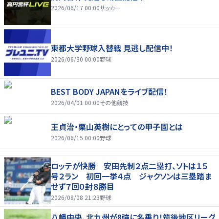
2026/06/17 00:00
サッカー
東都大学野球入替戦 見逃し配信中！
2026/06/30 00:00
野球
BEST BODY JAPANをライブ配信！
2026/04/01 00:00
その他競技
王貞治・栗山英樹にとっての甲子園とは
2026/06/15 00:00
野球
ロッテが快勝 安田先制２点二塁打、ソトは１５
号２ラン 初回一挙４点 ジャクソンは三塁踏ま
せず７回０封８勝目
2026/08/08 21:23
野球
八幡中央、北九州が8強に名乗り！筑後地区リーグ