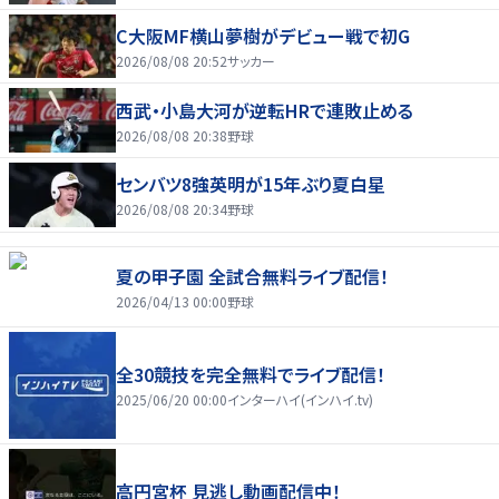
C大阪MF横山夢樹がデビュー戦で初G
2026/08/08 20:52
サッカー
西武・小島大河が逆転HRで連敗止める
2026/08/08 20:38
野球
センバツ8強英明が15年ぶり夏白星
2026/08/08 20:34
野球
夏の甲子園 全試合無料ライブ配信！
2026/04/13 00:00
野球
全30競技を完全無料でライブ配信！
2025/06/20 00:00
インターハイ(インハイ.tv)
高円宮杯 見逃し動画配信中！