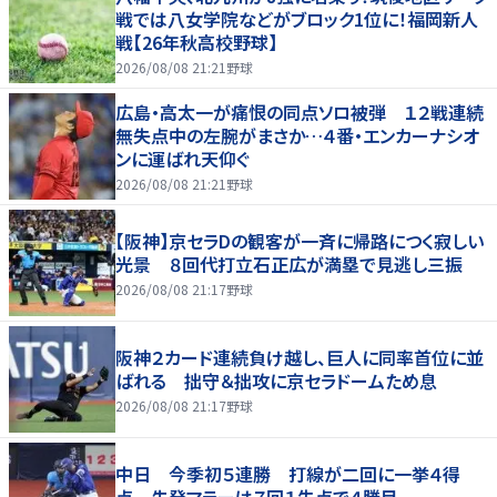
戦では八女学院などがブロック1位に！福岡新人
戦【26年秋高校野球】
2026/08/08 21:21
野球
広島・高太一が痛恨の同点ソロ被弾 １２戦連続
無失点中の左腕がまさか…４番・エンカーナシオ
ンに運ばれ天仰ぐ
2026/08/08 21:21
野球
【阪神】京セラDの観客が一斉に帰路につく寂しい
光景 ８回代打立石正広が満塁で見逃し三振
2026/08/08 21:17
野球
阪神２カード連続負け越し、巨人に同率首位に並
ばれる 拙守＆拙攻に京セラドームため息
2026/08/08 21:17
野球
中日 今季初５連勝 打線が二回に一挙４得
点 先発マラーは７回１失点で４勝目