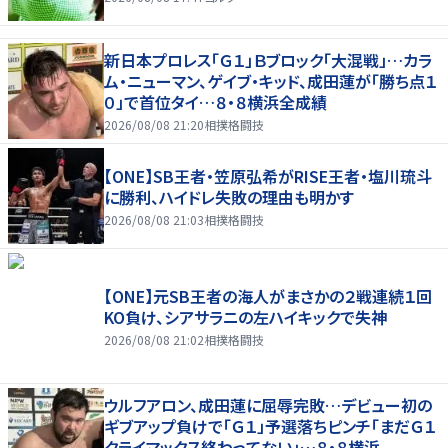
新日本プロレス「Ｇ１」Ｂブロック「大混戦」…カラ
ム・ニューマン、ゲイブ・キッド、成田蓮が「勝ち点１
０」で首位タイ…８・８横浜全成績
2026/08/08 21:20
相撲格闘技
【ONE】SB王者・笠原弘希がRISE王者・塩川琉斗
に勝利、ハイドレ失敗の理由も明かす
2026/08/08 21:03
相撲格闘技
【ONE】元SB王者の海人がまさかの２戦連続１回
KO負け、シアサラニの左ハイキックで失神
2026/08/08 21:02
相撲格闘技
ウルフアロン、成田蓮に屈辱完敗…デビュー初の
ギブアップ負けで「Ｇ１」予選落ちピンチ「まだＧ１
クライマックス終わってない」…８・８横浜