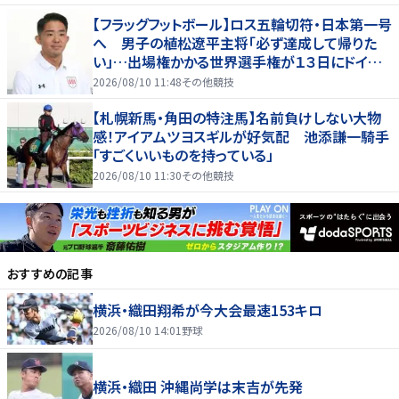
【フラッグフットボール】ロス五輪切符・日本第一号
へ 男子の植松遼平主将「必ず達成して帰りた
い」…出場権かかる世界選手権が１３日にドイツ
で開幕
2026/08/10 11:48
その他競技
【札幌新馬・角田の特注馬】名前負けしない大物
感！アイアムツヨスギルが好気配 池添謙一騎手
「すごくいいものを持っている」
2026/08/10 11:30
その他競技
おすすめの記事
横浜・織田翔希が今大会最速153キロ
2026/08/10 14:01
野球
横浜・織田 沖縄尚学は末吉が先発