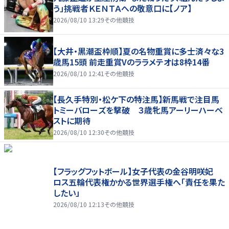
う」挑戦者ＫＥＮＴＡへの敬意口に【ノア】
2026/08/10 13:29
その他競技
【大井・黒潮盃枠順】夏の名物重賞に多士済々な3
歳馬15頭 前走重賞Vのララメテオは8枠14番
2026/08/10 12:41
その他競技
【長久手特別・松ケ下の特注馬】新馬戦で注目馬
トミーバローズを撃破 ３歳牝馬アーリーハーベ
ストに期待
2026/08/10 12:30
その他競技
【フラッグフットボール】女子代表の金谷明咲妃
ロス五輪代表権かかる世界選手権へ「責任を果た
したい」
2026/08/10 12:13
その他競技