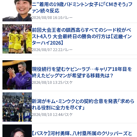
ニ”着用の19歳バドミントン女子に「CMきそう」フ
ァン続々反応
2026/08/08 16:10
バレー
前回大会王者の鎮西高らすべてのシード校がベ
スト4入り 大会最終日の勝負の行方は【近畿イン
ターハイ2026】
2026/08/07 22:22
バレー
現役続行を望むケビン・ラブ…キャリア18年目を
終えたビッグマンが希望する移籍先は？
2026/08/10 13:25
バスケ
新潟がキム・ミンウクとの契約合意を発表「求めら
れる役割に全力を尽くす」
2026/08/10 12:44
バスケ
【バスケ】河村勇輝、八村塁所属のクリッパーズと