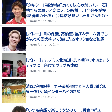
「タキシード姿が格好良くて放心状態」バレー石川
祐希らの激レア姿にファン騒然 川合会長が投
稿「鼻血が出る」「会長格好良いし石川さんも超格
好いい」
2026/08/09 16:48
バレー
【バレー】「目の保養」高橋藍、黒Ｔ＆デニム姿でし
がみつく愛犬抱いて海に入るオフショなど披露
2026/08/09 12:12
バレー
【バレー】アルテミス北海道・鳥本香琳、オフはアク
ティブに 余市でサップも体験
2026/08/09 06:00
バレー
清風が初優勝 男子最終順位と個人賞、試合結
果一覧【近畿インターハイ2026】
2026/08/08 18:01
バレー
「いつも笑顔で楽しそうなので…」黄色“新ユ