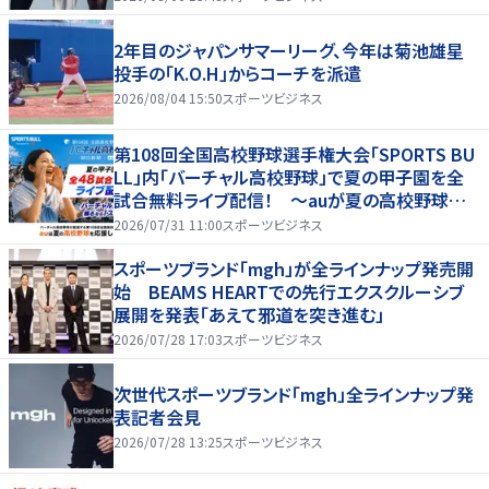
2年目のジャパンサマーリーグ、今年は菊池雄星
投手の「K.O.H」からコーチを派遣
2026/08/04 15:50
スポーツビジネス
第108回全国高校野球選手権大会「SPORTS BU
LL」内「バーチャル高校野球」で夏の甲子園を全
試合無料ライブ配信！ ～auが夏の高校野球を
応援！夏を盛り上げるライブ配信番組 「応援甲子
2026/07/31 11:00
スポーツビジネス
園 Supported by au」がスタート〜
スポーツブランド「mgh」が全ラインナップ発売開
始 BEAMS HEARTでの先行エクスクルーシブ
展開を発表「あえて邪道を突き進む」
2026/07/28 17:03
スポーツビジネス
次世代スポーツブランド「mgh」全ラインナップ発
表記者会見
2026/07/28 13:25
スポーツビジネス