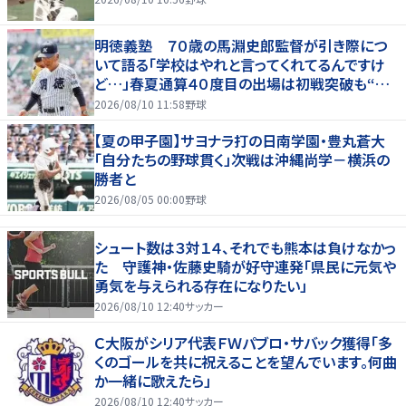
明徳義塾 ７０歳の馬淵史郎監督が引き際につ
いて語る「学校はやれと言ってくれてるんですけ
ど…」春夏通算４０度目の出場は初戦突破も“馬
淵節”炸裂
2026/08/10 11:58
野球
【夏の甲子園】サヨナラ打の日南学園・豊丸蒼大
「自分たちの野球貫く」次戦は沖縄尚学－横浜の
勝者と
2026/08/05 00:00
野球
シュート数は３対１４、それでも熊本は負けなかっ
た 守護神・佐藤史騎が好守連発「県民に元気や
勇気を与えられる存在になりたい」
2026/08/10 12:40
サッカー
Ｃ大阪がシリア代表ＦＷパブロ・サバック獲得「多
くのゴールを共に祝えることを望んでいます。何曲
か一緒に歌えたら」
2026/08/10 12:40
サッカー