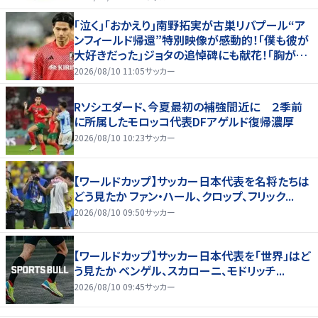
｢泣く｣｢おかえり｣南野拓実が古巣リバプール“ア
ンフィールド帰還”特別映像が感動的！｢僕も彼が
大好きだった｣ジョタの追悼碑にも献花！｢胸が熱
くなります…｣
2026/08/10 11:05
サッカー
Rソシエダード、今夏最初の補強間近に ２季前
に所属したモロッコ代表DFアゲルド復帰濃厚
2026/08/10 10:23
サッカー
【ワールドカップ】サッカー日本代表を名将たちは
どう見たか ファン・ハール、クロップ、フリック...
2026/08/10 09:50
サッカー
【ワールドカップ】サッカー日本代表を「世界」はど
う見たか ベンゲル、スカローニ、モドリッチ...
2026/08/10 09:45
サッカー