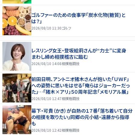
ゴルファーのための食事学「炭水化物(糖質)と
は？」
2026/08/10 11:30
ゴルフ
レスリング女王・登坂絵莉さんが“力士”に変身
まわし締め相撲稽古に臨む
2026/08/10 14:08
相撲格闘技
前田日明、アントニオ猪木さんが抱いた「ＵＷＦ」
への姿勢に思いをはせる「俺らはジョーカーだっ
た」…「猪木×アリ」５０周年記念「メモリアル展」
2026/08/10 12:47
相撲格闘技
幕下・可貴（かき）が白熱の１７番「落ち着いて自分
の相撲を取りたい」同郷の元小結・遠藤から指導
も
2026/08/10 12:42
相撲格闘技