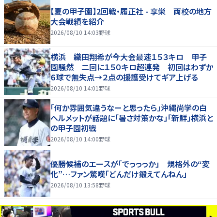
【夏の甲子園】2回戦・履正社 - 享栄 両校の地方
大会戦績を紹介
2026/08/10 14:03
野球
横浜 織田翔希が今大会最速１５３キロ 甲子
園騒然 二回に１５０キロ超連発 初回はわずか
６球で無失点→２点の援護受けてギア上げる
2026/08/10 14:01
野球
「何か雰囲気違うなーと思ったら」沖縄尚学の白
ヘルメットが話題に「暑さ対策かな」「新鮮」横浜と
の甲子園初戦
2026/08/10 14:00
野球
優勝候補のエースが「でっっっか」 規格外の“変
化”…ファン驚嘆「どんだけ鍛えてんねん」
2026/08/10 13:58
野球