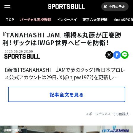
今日の予定
TOP
バーチャル高校野球
インターハイ
東京六大学野球
dodaSPO
（新しいタブ
『TANAHASHI JAM』棚橋＆丸藤が圧巻勝
利！ザックはIWGP世界ヘビーを防衛！
2025.06.29 23:09
【画像】TSANAHASHI JAMで夢のタッグ！新日本プロレ
ス公式アカウントは29日、X(@njpw1972)を更新し…
記事全文を見る
スポーツビジネス
その他競技