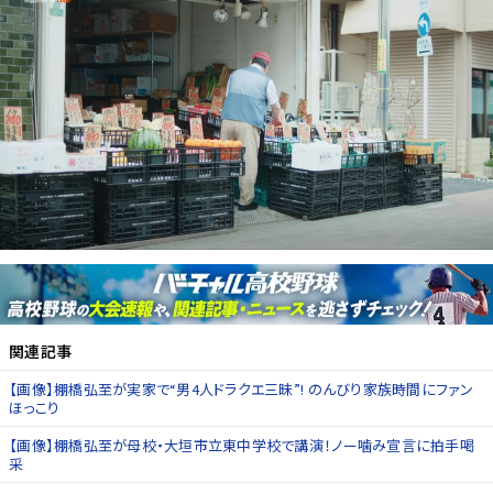
関連記事
【画像】棚橋弘至が実家で“男4人ドラクエ三昧”! のんびり家族時間にファン
ほっこり
【画像】棚橋弘至が母校・大垣市立東中学校で講演！ノー噛み宣言に拍手喝
采