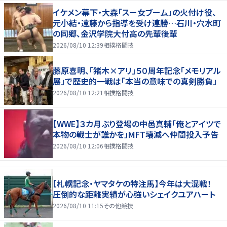
イケメン幕下・大森「スー女ブーム」の火付け役、
元小結・遠藤から指導を受け連勝…石川・穴水町
の同郷、金沢学院大付高の先輩後輩
2026/08/10 12:39
相撲格闘技
藤原喜明、「猪木×アリ」５０周年記念「メモリアル
展」で歴史的一戦は「本当の意味での真剣勝負」
2026/08/10 12:21
相撲格闘技
【WWE】３カ月ぶり登場の中邑真輔「俺とアイツで
本物の戦士が誰かを」MFT壊滅へ仲間投入予告
2026/08/10 12:06
相撲格闘技
【札幌記念・ヤマタケの特注馬】今年は大混戦！
圧倒的な距離実績が心強いシェイクユアハート
2026/08/10 11:15
その他競技