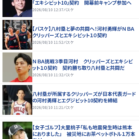
「エキシビット10」契約 開幕前キャンプ参加へ
2026/08/10 12:37
バスケ
【バスケ】八村塁と夢の共闘へ！河村勇輝がＮＢＡ
クリッパーズとエキシビット１０契約
2026/08/10 11:52
バスケ
ＮＢＡ挑戦３季目河村 クリッパーズとエキシビ
ット１０契約 契約勝ち取り八村塁と共闘だ
2026/08/10 11:32
バスケ
八村塁が所属するクリッパーズが日本代表ガード
の河村勇輝とエグジビット10契約を締結
2026/08/10 11:21
バスケ
【女子ゴルフ】大里桃子「私も地震発生時は熊本
におりました」 被災地にお茶ペットボトル１万本