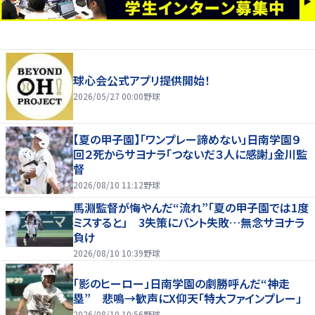
球心会公式アプリ提供開始！
2026/05/27 00:00
野球
【夏の甲子園】「ワンプレー諦めない」日南学園９
回２死からサヨナラ「つないだ３人に感謝」金川監
督
2026/08/10 11:12
野球
馬淵監督が悔やんだ“流れ”「夏の甲子園では1度
ミスすると」 3失策にバント失敗…無念サヨナラ
負け
2026/08/10 10:39
野球
「影のヒーロー」日南学園の劇勝呼んだ“神走
塁” 悲鳴→歓声にX仰天「特大ファインプレー」
2026/08/10 10:56
野球