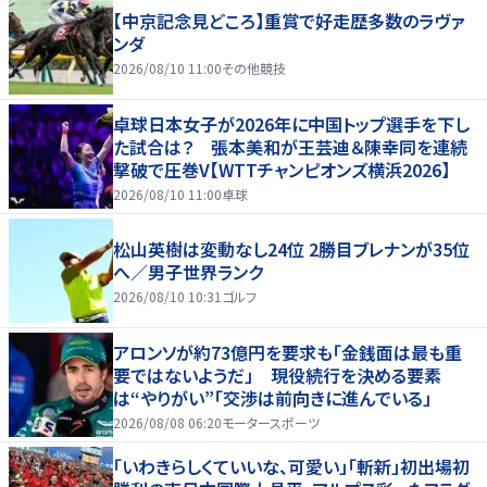
【中京記念見どころ】重賞で好走歴多数のラヴァ
ンダ
2026/08/10 11:00
その他競技
卓球日本女子が2026年に中国トップ選手を下し
た試合は？ 張本美和が王芸迪＆陳幸同を連続
撃破で圧巻V【WTTチャンピオンズ横浜2026】
2026/08/10 11:00
卓球
松山英樹は変動なし24位 2勝目ブレナンが35位
へ／男子世界ランク
2026/08/10 10:31
ゴルフ
アロンソが約73億円を要求も「金銭面は最も重
要ではないようだ」 現役続行を決める要素
は“やりがい”「交渉は前向きに進んでいる」
2026/08/08 06:20
モータースポーツ
「いわきらしくていいな、可愛い」「斬新」初出場初