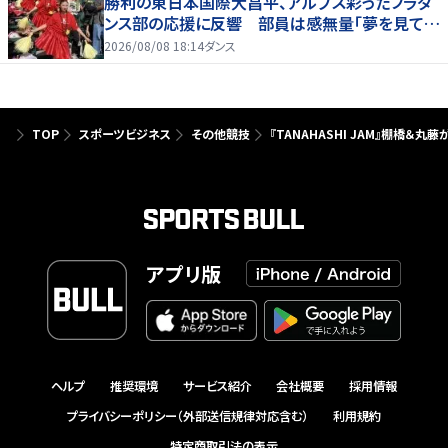
勝利の東日本国際大昌平、アルプス彩ったフラダ
ンス部の応援に反響 部員は感無量「夢を見てい
るよう」
2026/08/08 18:14
ダンス
TOP
スポーツビジネス
その他競技
『TANAHASHI JAM』棚橋＆
アプリ版
ヘルプ
推奨環境
サービス紹介
会社概要
採用情報
プライバシーポリシー（外部送信規律対応含む）
利用規約
特定商取引法の表示