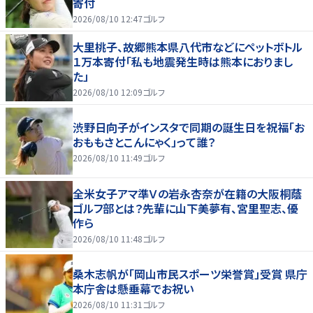
寄付
2026/08/10 12:47
ゴルフ
大里桃子、故郷熊本県八代市などにペットボトル
１万本寄付「私も地震発生時は熊本におりまし
た」
2026/08/10 12:09
ゴルフ
渋野日向子がインスタで同期の誕生日を祝福「お
おももさとこんにゃく」って誰？
2026/08/10 11:49
ゴルフ
全米女子アマ準Ｖの岩永杏奈が在籍の大阪桐蔭
ゴルフ部とは？先輩に山下美夢有、宮里聖志、優
作ら
2026/08/10 11:48
ゴルフ
桑木志帆が「岡山市民スポーツ栄誉賞」受賞 県庁
本庁舎は懸垂幕でお祝い
2026/08/10 11:31
ゴルフ