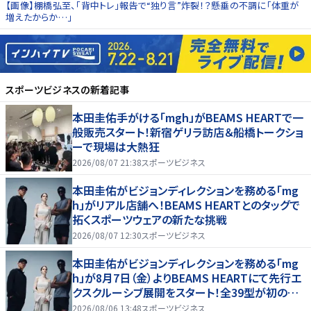
【画像】棚橋弘至、「背中トレ」報告で“独り言”炸裂！？懸垂の不調に「体重が
増えたからか…」
スポーツビジネス
の新着記事
本田圭佑手がける「mgh」がBEAMS HEARTで一
般販売スタート！新宿ゲリラ訪店＆船橋トークショ
ーで現場は大熱狂
2026/08/07 21:38
スポーツビジネス
本田圭佑がビジョンディレクションを務める「mg
h」がリアル店舗へ！BEAMS HEARTとのタッグで
拓くスポーツウェアの新たな挑戦
2026/08/07 12:30
スポーツビジネス
本田圭佑がビジョンディレクションを務める「mg
h」が8月7日（金）よりBEAMS HEARTにて先行エ
クスクルーシブ展開をスタート！全39型が初の実
店舗へ、新宿POP UPやトークショーも！
2026/08/06 13:48
スポーツビジネス