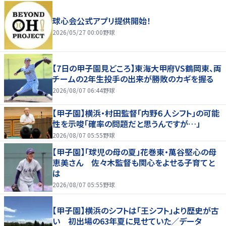
球心会公式アプリ提供開始！
2026/05/27 00:00
野球
【7日の甲子園見どころ】東海大甲府VS鶴岡東、両
チームの2年生投手の出来が勝敗のカギを握る
2026/08/07 06:44
野球
【甲子園】横浜・村田監督「内野６人シフト」の可能
性を示唆「確率の問題だと思うんですが…」
2026/08/07 05:55
野球
【甲子園】「球児の母の夏」花巻東・萬谷堅心の母
恵美さん 佐々木監督も関心をよせる子育てと
は
2026/08/07 05:55
野球
【甲子園】横浜のシフトは「王シフト」より歴史が古
い 初出場の63年夏に見せていた／データ