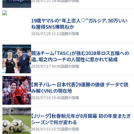
2026/07/21 14:48
話題の投稿
19歳ヤマルの“年上恋人♡”ガルシア、50万いい
ね獲得SNS爆跳ねか
2026/07/20 11:12
話題の投稿
競泳チーム「TASC」が挑む2028年ロス五輪への
道。堀之内コーチの人間性に惹かれて結成
2026/07/17 06:06
話題の投稿
【男子バレー日本代表】9連勝の価値 データで読
み解くVNLの現在地
2026/07/16 16:42
話題の投稿
【Jリーグ】秋春制元年が8月開幕 初の年度またぎ
シーズンで何が変わる
2026/07/15 15:55
話題の投稿