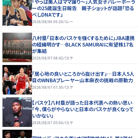
「やっぱ美人はママ譲り～」人気女子バレーボーラ
ーの25歳誕生日報告 親子ショットが話題「恐る
べしDNAです」
2026/08/06 05:20
バレー
八村塁「日本のバスケを強くするために」JBA連携
の経緯明かす…BLACK SAMURAIに有望株17名
が集結
2026/08/07 08:42
バスケ
「居心地の良いところから抜け出す」…日本人5人
目のWNBAプレーヤー山本麻衣の挑戦の原動力
2026/08/07 07:30
バスケ
【バスケ】八村塁が語った日本代表への熱い思い
「今、僕らがやらないと日本のバスケが良くなって
いかない」
2026/08/07 05:00
バスケ