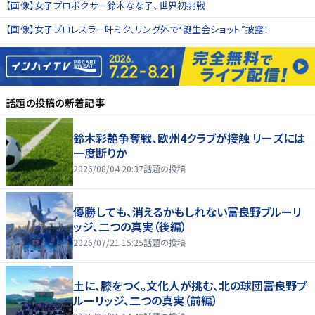
【画像】女子プロボクサー鈴木なな子、世界初挑戦
【画像】女子プロレスラー叶ミク、リング外で“誕生会ショット”披露！
話題の投稿
の新着記事
鈴木彩艶争奪戦、欧州4クラブが接触 リーズには
一度断りか
2026/08/04 20:37
話題の投稿
優勝しても、消えるかもしれない――富良野ブルーリ
ッジ、二つの真実（後編）
2026/07/21 15:25
話題の投稿
土に、膝をつく。文化人が挑む、北の球団――富良野ブ
ルーリッジ、二つの真実（前編）