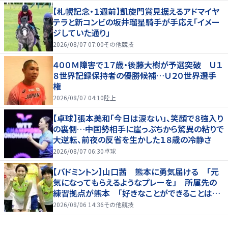
【札幌記念・１週前】凱旋門賞見据えるアドマイヤ
テラと新コンビの坂井瑠星騎手が手応え「イメー
ジしていた通り」
2026/08/07 07:00
その他競技
４００Ｍ障害で１７歳・後藤大樹が予選突破 Ｕ１
８世界記録保持者の優勝候補…Ｕ２０世界選手
権
2026/08/07 04:10
陸上
【卓球】張本美和「今日は涙ない」、笑顔で８強入り
の裏側…中国勢相手に崖っぷちから驚異の粘りで
大逆転、前夜の反省を生かした１８歳の冷静さ
2026/08/07 06:30
卓球
【バドミントン】山口茜 熊本に勇気届ける 「元
気になってもらえるようなプレーを」 所属先の
練習拠点が熊本 「好きなことができることは当
たり前じゃない」
2026/08/06 14:36
その他競技