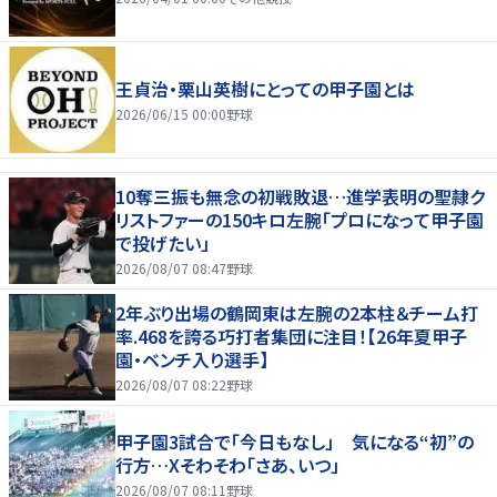
王貞治・栗山英樹にとっての甲子園とは
2026/06/15 00:00
野球
10奪三振も無念の初戦敗退…進学表明の聖隷ク
リストファーの150キロ左腕「プロになって甲子園
で投げたい」
2026/08/07 08:47
野球
2年ぶり出場の鶴岡東は左腕の2本柱＆チーム打
率.468を誇る巧打者集団に注目！【26年夏甲子
園・ベンチ入り選手】
2026/08/07 08:22
野球
甲子園3試合で「今日もなし」 気になる“初”の
行方…Xそわそわ「さあ、いつ」
2026/08/07 08:11
野球