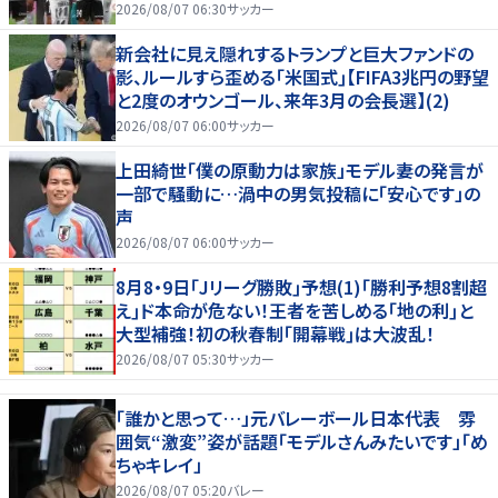
(2)
2026/08/07 06:30
サッカー
新会社に見え隠れするトランプと巨大ファンドの
影、ルールすら歪める｢米国式｣【FIFA3兆円の野望
と2度のオウンゴール、来年3月の会長選】(2)
2026/08/07 06:00
サッカー
上田綺世「僕の原動力は家族」モデル妻の発言が
一部で騒動に…渦中の男気投稿に「安心です」の
声
2026/08/07 06:00
サッカー
8月8・9日｢Jリーグ勝敗｣予想(1)｢勝利予想8割超
え｣ド本命が危ない！王者を苦しめる｢地の利｣と
大型補強！初の秋春制｢開幕戦｣は大波乱！
2026/08/07 05:30
サッカー
「誰かと思って…」元バレーボール日本代表 雰
囲気“激変”姿が話題「モデルさんみたいです」「め
ちゃキレイ」
2026/08/07 05:20
バレー