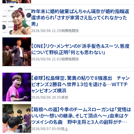
昨年末に婚約破棄ぱんちゃん璃奈が婚約指輪返
還求められ「さすが家賃さえ払ってくれなかった
男」
2026/08/06 21:29
相撲格闘技
【ONE】リウ・メンヤンのド派手髪色＆スーツ、態度
について野杁正明「何とも思わない」
2026/08/06 21:03
相撲格闘技
【卓球】松島輝空、驚異の粘りで８強進出 チャン
ピオンズ２勝目へ世界１３位を退ける…ＷＴＴチ
ャンピオンズ横浜
2026/08/06 20:35
卓球
【箱根への道】今季のチームスローガンは「覚悟は
いいか～想いの継承、そして頂点へ～」由来はケ
ツメイシの名曲 野中主将と３人の副将がチーム
を引っ張る…夏合宿特集第１弾、国学院大
2026/08/07 05:00
陸上