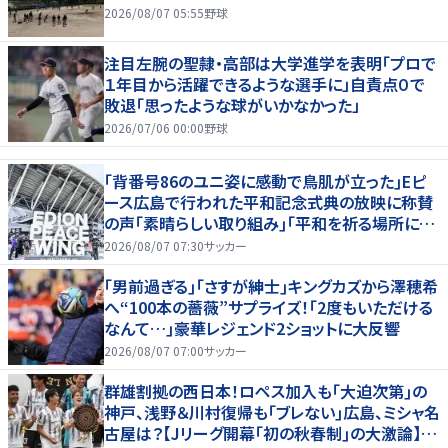
2026/08/07 05:55
野球
注目左腕の聖隷・高部は大学進学を表明「プロで
１年目から活躍できるような選手に」自責点０で
敗退「思ったような球がいかなかった」
2026/07/06 00:00
野球
｢背番号86のユニ姿に感動で鳥肌が立った｣Eピ
ース広島で行われた平和記念式典の放映に称賛
の声｢素晴らしい取り組み｣｢平和を祈る場所に相
応しい｣
2026/08/07 07:30
サッカー
｢男前過ぎる｣｢さすが紳士｣キングカズから澤穂希
へ“100本の薔薇”サプライズ！｢2度もいただける
なんて…｣豪華レジェンド2ショットに大反響
2026/08/07 07:00
サッカー
群雄割拠の西日本！ロペス加入も｢大迫次第｣の
神戸、浅野＆川村復帰も｢ブレない｣広島、ミシャ名
古屋は？【Jリーグ開幕｢初の秋春制｣の大激論】