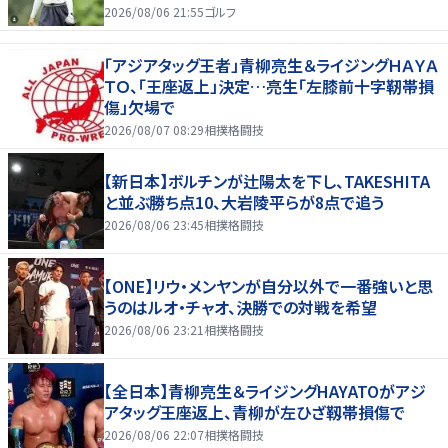
2026/08/06 21:55
ゴルフ
「アジアタッグ王者」青柳亮生＆ライジングＨＡＹＡ
ＴＯ、「王座返上」決定…亮生「左膝前十字靭帯損
傷」欠場で
2026/08/07 08:29
相撲格闘技
【新日本】ボルチンが辻陽太を下し、TAKESHITA
と並ぶ勝ち点10、大岩陵平らが8点で追う
2026/08/06 23:45
相撲格闘技
【ONE】リウ・メンヤンが自分以外で一番強いと思
うのはルオ・チャオ、決勝での対戦を希望
2026/08/06 23:21
相撲格闘技
【全日本】青柳亮生＆ライジングHAYATOがアジ
アタッグ王座返上、青柳が左ひざ靱帯損傷で
2026/08/06 22:07
相撲格闘技