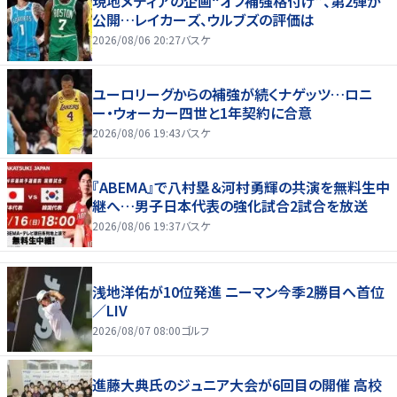
現地メディアの企画“オフ補強格付け”、第2弾が
公開…レイカーズ、ウルブズの評価は
2026/08/06 20:27
バスケ
ユーロリーグからの補強が続くナゲッツ…ロニ
ー・ウォーカー四世と1年契約に合意
2026/08/06 19:43
バスケ
『ABEMA』で八村塁＆河村勇輝の共演を無料生中
継へ…男子日本代表の強化試合2試合を放送
2026/08/06 19:37
バスケ
浅地洋佑が10位発進 ニーマン今季2勝目へ首位
／LIV
2026/08/07 08:00
ゴルフ
進藤大典氏のジュニア大会が6回目の開催 高校