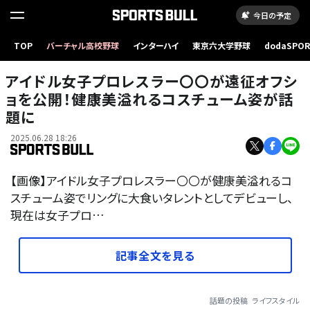
今日の予定
TOP
バーチャル高校野球
インターハイ
東京六大学野球
dodaSPO
（新しいタブ
アイドル女子プロレスラー〇〇が遠征オフシ
ョを公開！健康美溢れるコスチューム姿が話
題に
2025.06.28 18:26
【画像】アイドル女子プロレスラー〇〇が健康美溢れるコ
スチューム姿でリングに大食いタレントとしてデビューし、
現在は女子プロ…
記事全文を見る
話題の投稿
ライフスタイル