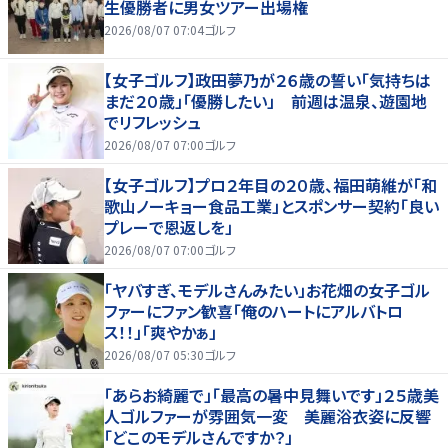
生優勝者に男女ツアー出場権
2026/08/07 07:04
ゴルフ
【女子ゴルフ】政田夢乃が２６歳の誓い「気持ちは
まだ２０歳」「優勝したい」 前週は温泉、遊園地
でリフレッシュ
2026/08/07 07:00
ゴルフ
【女子ゴルフ】プロ２年目の２０歳、福田萌維が「和
歌山ノーキョー食品工業」とスポンサー契約「良い
プレーで恩返しを」
2026/08/07 07:00
ゴルフ
「ヤバすぎ、モデルさんみたい」お花畑の女子ゴル
ファーにファン歓喜「俺のハートにアルバトロ
ス！！」「爽やかぁ」
2026/08/07 05:30
ゴルフ
「あらお綺麗で」「最高の暑中見舞いです」２５歳美
人ゴルファーが雰囲気一変 美麗浴衣姿に反響
「どこのモデルさんですか？」