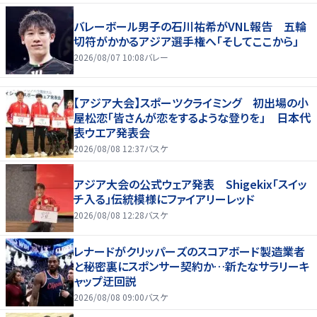
バレーボール男子の石川祐希がVNL報告 五輪
切符がかかるアジア選手権へ「そしてここから」
2026/08/07 10:08
バレー
【アジア大会】スポーツクライミング 初出場の小
屋松恋「皆さんが恋をするような登りを」 日本代
表ウエア発表会
2026/08/08 12:37
バスケ
アジア大会の公式ウェア発表 Shigekix「スイッ
チ入る」伝統模様にファイアリーレッド
2026/08/08 12:28
バスケ
レナードがクリッパーズのスコアボード製造業者
と秘密裏にスポンサー契約か‬…新たなサラリーキ
ャップ迂回説
2026/08/08 09:00
バスケ