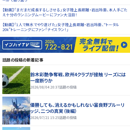
【動画】「まだまだ成長するしさせる」女子陸上長距離・岩出玲亜、本人手ごた
え十分のランニングムービーにファン大注目！
【動画】「1人で無水でやり遂げた」女子陸上長距離・岩出玲亜、"トータル
20k"トレーニングにファン「ナイスラン！」
話題の投稿
の新着記事
鈴木彩艶争奪戦、欧州4クラブが接触 リーズには
一度断りか
2026/08/04 20:37
話題の投稿
優勝しても、消えるかもしれない――富良野ブルーリ
ッジ、二つの真実（後編）
2026/07/21 15:25
話題の投稿