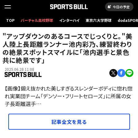
今日の予定
TOP
バーチャル高校野球
インターハイ
東京六大学野球
dodaSPO
（新しいタブ
"アップダウンのあるコースでじっくりと。"美
人陸上長距離ランナー池内彩乃、練習終わり
の絶景スポットスマイルに「池内選手と景色
共に絶景です」
2025.06.28 11:08
【画像】鍛え抜かれた美しすぎるスレンダーボディに惚れ惚
れ実業団チーム「デンソー・フリートセローズ」に所属の女
子長距離選手…
記事全文を見る