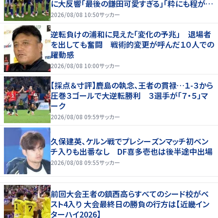
に大反響｢最後の鎌田可愛すぎる｣｢粋にも程があ
る！」
2026/08/08 10:50
サッカー
逆転負けの浦和に見えた「変化の予兆」 退場者
を出しても奮闘 戦術的変更が呼んだ１０人での
躍動感
2026/08/08 10:00
サッカー
【採点＆寸評】鹿島の執念、王者の貫禄…１-３から
圧巻３ゴールで大逆転勝利 ３選手が「７・５」マ
ーク
2026/08/08 09:59
サッカー
久保建英、ケルン戦でプレシーズンマッチ初ベン
チ入りも出番なし DF喜多壱也は後半途中出場
2026/08/08 09:55
サッカー
前回大会王者の鎮西高らすべてのシード校がベ
スト4入り 大会最終日の勝負の行方は【近畿イン
ターハイ2026】