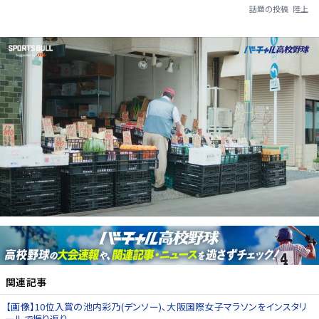
話題の投稿
陸上
関連記事
【画像】10位入賞の池内彩乃(デンソー)、大阪国際女子マラソンをインスタリ
ールで振り返り