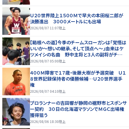
Ｕ２０世界陸上１５００Ｍで早大の本田桜二郎が
決勝進出 ３０００メートルにも出場
2026/08/07 11:07
陸上
【箱根への道】今季のチームスローガンは「覚悟は
いいか～想いの継承、そして頂点へ～」由来はケ
ツメイシの名曲 野中主将と３人の副将がチーム
を引っ張る…夏合宿特集第１弾、国学院大
2026/08/07 05:00
陸上
４００Ｍ障害で１７歳・後藤大樹が予選突破 Ｕ１
８世界記録保持者の優勝候補…Ｕ２０世界選手
権
2026/08/07 04:10
陸上
プロランナーの吉田響が静岡の裾野市とスポンサ
ー契約 ３０日の北海道マラソンでＭＧＣ出場権
獲得狙う
2026/08/06 18:30
陸上