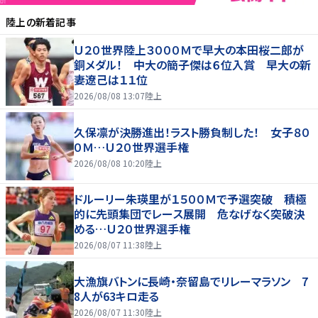
陸上
の新着記事
Ｕ２０世界陸上３０００Ｍで早大の本田桜二郎が
銅メダル！ 中大の簡子傑は６位入賞 早大の新
妻遼己は１１位
2026/08/08 13:07
陸上
久保凛が決勝進出！ラスト勝負制した！ 女子８０
０Ｍ…Ｕ２０世界選手権
2026/08/08 10:20
陸上
ドルーリー朱瑛里が１５００Ｍで予選突破 積極
的に先頭集団でレース展開 危なげなく突破決
める…Ｕ２０世界選手権
2026/08/07 11:38
陸上
大漁旗バトンに長崎・奈留島でリレーマラソン 7
8人が63キロ走る
2026/08/07 11:30
陸上