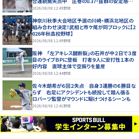
合連続無失点中 圧巻の0.37「抜群の安定感を
持っている」
2026/08/08 12:49
野球
神奈川秋季大会地区予選の川崎・横浜北地区の
組み合わせ決定！武相と市ケ尾が同ブロックに【2
026年秋高校野球】
2026/08/08 12:49
野球
阪神 「左アキレス腱断裂」の石井が中２日で３度
目のライブＢＰに登板 打者９人に安打性１本の
好内容 直球主体で空振りを量産
2026/08/08 12:44
野球
佐々木朗希が６回２失点 自身３連勝の６勝目な
らず 右足にアクシデントも続投して踏ん張る
ロバーツ監督がマウンドに駆けつけるシーンも
2026/08/08 12:41
野球