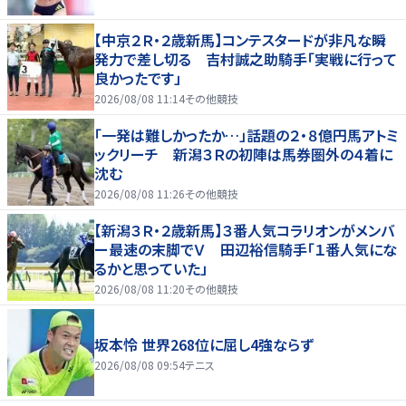
【中京２Ｒ・２歳新馬】コンテスタードが非凡な瞬
発力で差し切る 吉村誠之助騎手「実戦に行って
良かったです」
2026/08/08 11:14
その他競技
「一発は難しかったか…」話題の２・８億円馬アトミ
ックリーチ 新潟３Ｒの初陣は馬券圏外の４着に
沈む
2026/08/08 11:26
その他競技
【新潟３Ｒ・２歳新馬】３番人気コラリオンがメンバ
ー最速の末脚でＶ 田辺裕信騎手「１番人気にな
るかと思っていた」
2026/08/08 11:20
その他競技
坂本怜 世界268位に屈し4強ならず
2026/08/08 09:54
テニス