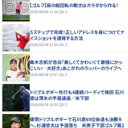
【ゴルフ】肩の縦回転の動きはカラダから作る！
2026/08/08 11:30
ゴルフ
５ステップで完成！正しいアドレスを身につけてナ
イスショットを連発する方法
2026/08/08 11:00
ゴルフ
桑木志帆が告白「美しくてかわいくて最強にかっ
こいい…大好き」あこがれのラッパーのライブへ
2026/08/08 10:57
ゴルフ
トリプルボギー先行も4連続バーディで挽回 石川
遼は薄氷の予選通過／米下部
2026/08/08 10:55
ゴルフ
痛恨トリプルボギーで石川遼65位後退も決勝Ｒ
へ、杉浦悠太は予選落ち 米男子下部ゴルフ第2