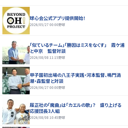
球心会公式アプリ提供開始！
2026/05/27 00:00
野球
「似ているチーム」「勝因はミスをなくす」 霞ケ浦
と中京 監督対談
2026/08/08 11:15
野球
甲子園初出場の八王子実践・河本監督、鳴門渦
潮・森監督と対談
2026/06/27 00:00
野球
履正社の「魔曲」は「カエルの歌」？ 盛り上げる
応援団長3人組
2026/08/08 10:45
野球