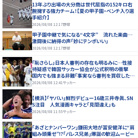
13年ぶり出場の大分商は世代屈指の152キロ右
腕擁する強力チーム！【夏の甲子園・ベンチ入り選
手紹介】
2026/08/08 12:17
野球
甲子園中継で気になる“4文字” 流れた楽曲…
激闘後に納得の声「妙にテンポいい」
2026/08/08 12:17
野球
「恥さらし」日本人審判の存在も明るみに…性接
待疑惑で韓国サッカー協会が公式釈明の衝撃
国内でも強まる非難「事実なら審判を買収したこ
とになる」
2026/08/08 12:41
サッカー
【横浜】「ヤバい」鮮烈デビュー16歳三井寺眞、SN
S注目 人気漫画キャラと「見間違え」も
2026/08/08 11:55
サッカー
｢あざとナンバーワン｣鎌田大地が冨安健洋に“肩
組み頭乗せ”!?｢パレス兄弟｣爆誕の歓迎ムービー