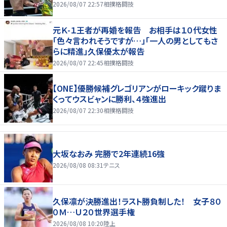
2026/08/07 22:57
相撲格闘技
元Ｋ-１王者が再婚を報告 お相手は１０代女性
「色々言われそうですが…」「一人の男としてもさ
らに精進」久保優太が報告
2026/08/07 22:45
相撲格闘技
【ONE】優勝候補グレゴリアンがローキック蹴りま
くってウスビャンに勝利、４強進出
2026/08/07 22:30
相撲格闘技
大坂なおみ 完勝で2年連続16強
2026/08/08 08:31
テニス
久保凛が決勝進出！ラスト勝負制した！ 女子８０
０Ｍ…Ｕ２０世界選手権
2026/08/08 10:20
陸上