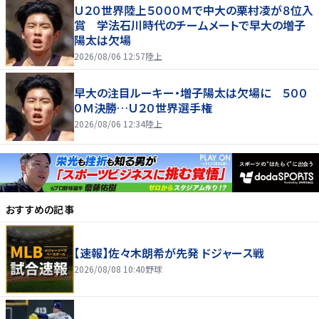
Ｕ２０世界陸上５０００Ｍで中大の栗村凌が８位入
賞 学法石川時代のチームメートで早大の増子
陽太は欠場
2026/08/06 12:57
陸上
早大の注目ルーキー・増子陽太は欠場に ５００
０Ｍ決勝…Ｕ２０世界選手権
2026/08/06 12:34
陸上
おすすめの記事
【速報】佐々木朗希が先発 ドジャース戦
2026/08/08 10:40
野球