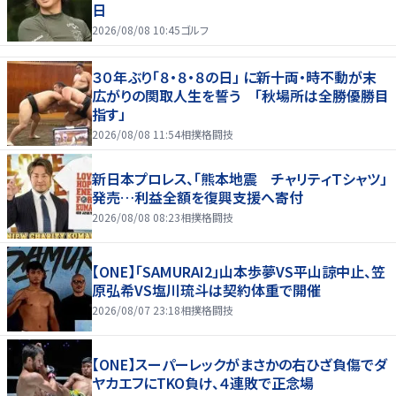
日
2026/08/08 10:45
ゴルフ
３０年ぶり「８・８・８の日」 に新十両・時不動が末
広がりの関取人生を誓う 「秋場所は全勝優勝目
指す」
2026/08/08 11:54
相撲格闘技
新日本プロレス、「熊本地震 チャリティＴシャツ」
発売…利益全額を復興支援へ寄付
2026/08/08 08:23
相撲格闘技
【ONE】「SAMURAI2」山本歩夢VS平山諒中止、笠
原弘希VS塩川琉斗は契約体重で開催
2026/08/07 23:18
相撲格闘技
【ONE】スーパーレックがまさかの右ひざ負傷でダ
ヤカエフにTKO負け、４連敗で正念場