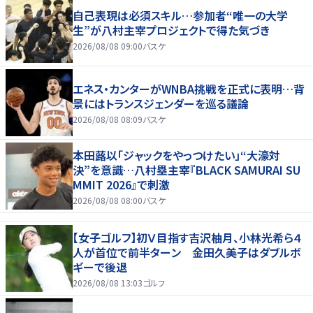
自己表現は必須スキル…参加者“唯一の大学
生”が八村主宰プロジェクトで得た気づき
2026/08/08 09:00
バスケ
エネス・カンターがWNBA挑戦を正式に表明…背
景にはトランスジェンダーを巡る議論
2026/08/08 08:09
バスケ
本田蕗以「ジャックをやっつけたい」“大濠対
決”を意識…八村塁主宰『BLACK SAMURAI SU
MMIT 2026』で刺激
2026/08/08 08:00
バスケ
【女子ゴルフ】初Ｖ目指す吉沢柚月、小林光希ら４
人が首位で前半ターン 金田久美子はダブルボ
ギーで後退
2026/08/08 13:03
ゴルフ