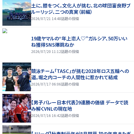
土に、膝をつく。文化人が挑む、北の球団――富良野ブ
ルーリッジ、二つの真実（前編）
2026/07/21 14:48
話題の投稿
19歳ヤマルの“年上恋人♡”ガルシア、50万いい
ね獲得SNS爆跳ねか
2026/07/20 11:12
話題の投稿
競泳チーム「TASC」が挑む2028年ロス五輪への
道。堀之内コーチの人間性に惹かれて結成
2026/07/17 06:06
話題の投稿
【男子バレー日本代表】9連勝の価値 データで読
み解くVNLの現在地
2026/07/16 16:42
話題の投稿
【Jリーグ】秋春制元年が8月開幕 初の年度またぎ