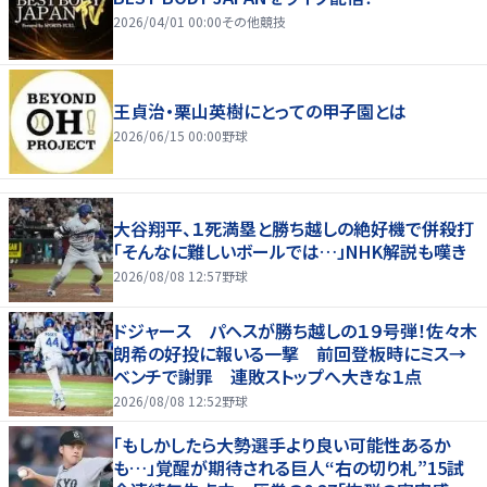
2026/04/01 00:00
その他競技
王貞治・栗山英樹にとっての甲子園とは
2026/06/15 00:00
野球
大谷翔平、１死満塁と勝ち越しの絶好機で併殺打
「そんなに難しいボールでは…」NHK解説も嘆き
2026/08/08 12:57
野球
ドジャース パヘスが勝ち越しの１９号弾！佐々木
朗希の好投に報いる一撃 前回登板時にミス→
ベンチで謝罪 連敗ストップへ大きな１点
2026/08/08 12:52
野球
「もしかしたら大勢選手より良い可能性あるか
も…」覚醒が期待される巨人“右の切り札”15試