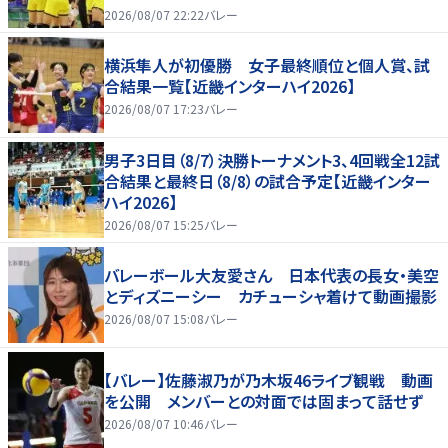
2026/08/07 22:22
バレー
横浜隼人が初優勝 女子最終順位と個人賞、試
合結果一覧【近畿インターハイ2026】
2026/08/07 17:23
バレー
男子3日目（8/7）決勝トーナメント3、4回戦全12試
合結果と最終日（8/8）の試合予定【近畿インター
ハイ2026】
2026/08/07 15:25
バレー
バレーボール大友愛さん 日本代表の長女・美空
とディズニーシー カチューシャ着けて動画撮影
2026/08/07 15:08
バレー
【バレー】佐藤淑乃が乃木坂46ライブ観戦 動画
を公開 メンバーとの対面では固まって話せず
2026/08/07 10:46
バレー