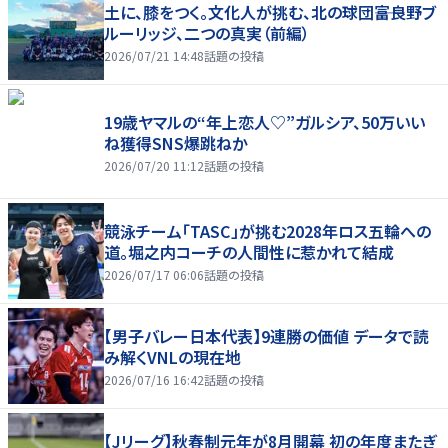
土に、膝をつく。文化人が挑む、北の球団――富良野ブ
ルーリッジ、二つの真実（前編）
2026/07/21 14:48
話題の投稿
19歳ヤマルの“年上恋人♡”ガルシア、50万いい
ね獲得SNS爆跳ねか
2026/07/20 11:12
話題の投稿
競泳チーム「TASC」が挑む2028年ロス五輪への
道。堀之内コーチの人間性に惹かれて結成
2026/07/17 06:06
話題の投稿
【男子バレー日本代表】9連勝の価値 データで読
み解くVNLの現在地
2026/07/16 16:42
話題の投稿
【Jリーグ】秋春制元年が8月開幕 初の年度またぎ