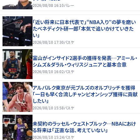
2026/08/08 16:10
バレー
「近い将来に日本代表で」“NBA入り”の夢を磨い
たベネディクト研一郎「本気で追いかけていきた
い」
2026/08/10 17:30
バスケ
富山がインサイド2選手の獲得を発表…アミール・
シムズ＆ダラル・ウィリスジュニアと基本合意
2026/08/10 16:02
バスケ
アルバルク東京が元ブルズのオルブリッチを獲得
「一日も早く合流しチャンピオンシップ獲得に貢献
したい」
2026/08/10 15:58
バスケ
未契約のラッセル・ウェストブルック…NBAにおけ
る将来は「正直な話、考えていない」
2026/08/10 15:24
バスケ