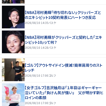
【NBA】河村勇輝「待ち切れない」クリッパーズと
のエキシビット10契約発表にハートつき反応
2026/08/10 14:35
バスケ
【NBA】河村勇輝がクリッパーズと契約した「エキ
シビット10」って何？
2026/08/10 14:28
バスケ
【ゴルフ】アウトサイドイン撲滅！簡単肩周りのスト
レッチ
2026/08/10 17:00
ゴルフ
【女子ゴルフ】吉沢柚月は「１年目はギャーギャー
泣いていた」「負けん気が強い」 父が明かす新ヒ
ロインの素顔
2026/08/10 17:00
ゴルフ