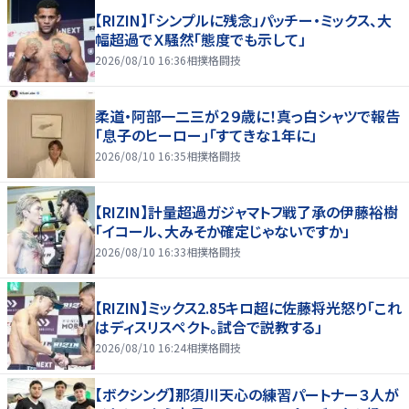
【RIZIN】「シンプルに残念」パッチー・ミックス、大
幅超過でＸ騒然「態度でも示して」
2026/08/10 16:36
相撲格闘技
柔道・阿部一二三が２９歳に！真っ白シャツで報告
「息子のヒーロー」「すてきな１年に」
2026/08/10 16:35
相撲格闘技
【RIZIN】計量超過ガジャマトフ戦了承の伊藤裕樹
「イコール、大みそか確定じゃないですか」
2026/08/10 16:33
相撲格闘技
【RIZIN】ミックス2.85キロ超に佐藤将光怒り「これ
はディスリスペクト。試合で説教する」
2026/08/10 16:24
相撲格闘技
【ボクシング】那須川天心の練習パートナー３人が