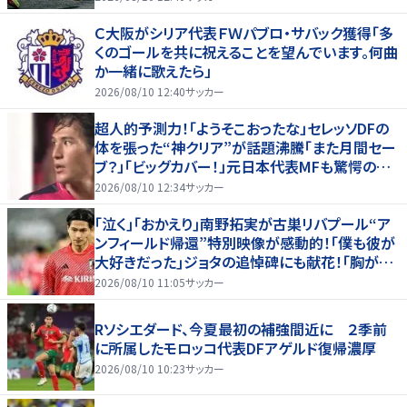
Ｃ大阪がシリア代表ＦＷパブロ・サバック獲得「多
くのゴールを共に祝えることを望んでいます。何曲
か一緒に歌えたら」
2026/08/10 12:40
サッカー
超人的予測力！「ようそこおったな」セレッソDFの
体を張った“神クリア”が話題沸騰「また月間セー
ブ？」「ビッグカバー！」元日本代表MFも驚愕の超
スーパーブロック
2026/08/10 12:34
サッカー
｢泣く｣｢おかえり｣南野拓実が古巣リバプール“ア
ンフィールド帰還”特別映像が感動的！｢僕も彼が
大好きだった｣ジョタの追悼碑にも献花！｢胸が熱
くなります…｣
2026/08/10 11:05
サッカー
Rソシエダード、今夏最初の補強間近に ２季前
に所属したモロッコ代表DFアゲルド復帰濃厚
2026/08/10 10:23
サッカー