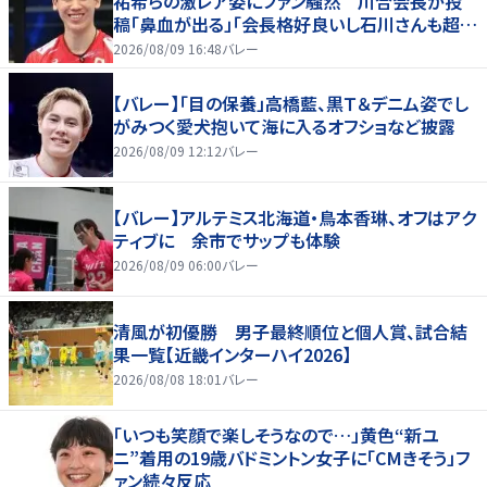
祐希らの激レア姿にファン騒然 川合会長が投
稿「鼻血が出る」「会長格好良いし石川さんも超格
好いい」
2026/08/09 16:48
バレー
【バレー】「目の保養」高橋藍、黒Ｔ＆デニム姿でし
がみつく愛犬抱いて海に入るオフショなど披露
2026/08/09 12:12
バレー
【バレー】アルテミス北海道・鳥本香琳、オフはアク
ティブに 余市でサップも体験
2026/08/09 06:00
バレー
清風が初優勝 男子最終順位と個人賞、試合結
果一覧【近畿インターハイ2026】
2026/08/08 18:01
バレー
「いつも笑顔で楽しそうなので…」黄色“新ユ
ニ”着用の19歳バドミントン女子に「CMきそう」フ
ァン続々反応