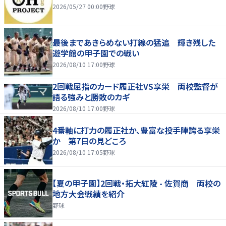
2026/05/27 00:00
野球
最後まであきらめない打線の猛追 輝き残した
遊学館の甲子園での戦い
2026/08/10 17:00
野球
2回戦屈指のカード履正社VS享栄 両校監督が
語る強みと勝敗のカギ
2026/08/10 17:00
野球
4番軸に打力の履正社か、豊富な投手陣誇る享栄
か 第7日の見どころ
2026/08/10 17:05
野球
【夏の甲子園】2回戦・拓大紅陵 - 佐賀商 両校の
地方大会戦績を紹介
野球