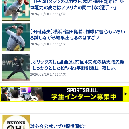
【甲子園】メッツのスカウト、横浜・織田翔希に「身
体能力の高さはアメリカの同世代の選手…」
2026/08/10 17:55
野球
【田村藤夫】横浜・織田翔希、制球に苦心もいろい
ろ試しながら結果出せるのはすごい
2026/08/10 17:55
野球
【オリックス】九里亜蓮、前回４失点の楽天戦先発
「しっかりとした投球を」平野引退は「寂しい」
2026/08/10 17:51
野球
球心会公式アプリ提供開始！