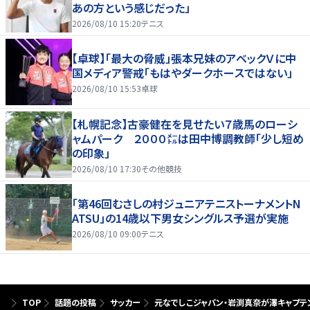
あの方という感じだった」
2026/08/10 15:20
テニス
【卓球】「最大の脅威」張本兄妹のアベックＶに中
国メディア警戒「もはやダークホースではない」
2026/08/10 15:53
卓球
【札幌記念】古豪健在を見せたい７歳馬のローシ
ャムパーク ２０００㍍は田中博調教師「少し短め
の印象」
2026/08/10 17:30
その他競技
「第46回むさしの村ジュニアテニストーナメントN
ATSU」の14歳以下男女シングルス予選が実施
2026/08/10 09:00
テニス
TOP
話題の投稿
サッカー
元なでしこジャパン・岩渕真奈が澤キャプテ