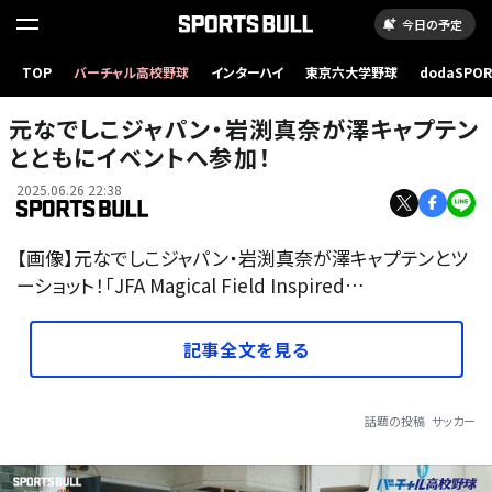
今日の予定
TOP
バーチャル高校野球
インターハイ
東京六大学野球
dodaSPO
（新しいタブ
元なでしこジャパン・岩渕真奈が澤キャプテン
とともにイベントへ参加！
2025.06.26 22:38
【画像】元なでしこジャパン・岩渕真奈が澤キャプテンとツ
ーショット！「JFA Magical Field Inspired…
記事全文を見る
話題の投稿
サッカー