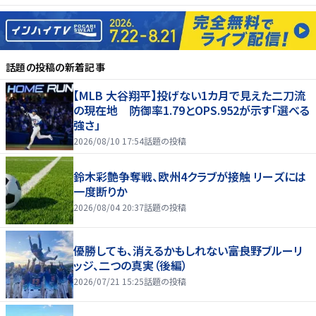
話題の投稿
の新着記事
【MLB 大谷翔平】投げない1カ月で見えた二刀流
の現在地 防御率1.79とOPS.952が示す「選べる
強さ」
2026/08/10 17:54
話題の投稿
鈴木彩艶争奪戦、欧州4クラブが接触 リーズには
一度断りか
2026/08/04 20:37
話題の投稿
優勝しても、消えるかもしれない――富良野ブルーリ
ッジ、二つの真実（後編）
2026/07/21 15:25
話題の投稿