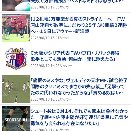
失敗で方針転換か「ベストなミトマは恐ろしいほ
ど優れている」
2026/08/10 17:00
サッカー
【Ｊ２札幌】万能型から真のストライカーへ ＦＷ
唐山翔自が数字にこだわり２５年ぶり開幕２連勝
へ…１５日にアウェー・新潟戦
2026/08/10 15:31
サッカー
Ｃ大阪がシリア代表ＦＷパブロ・サバック獲得
歌手としても活動「何曲か一緒に歌えたら」
2026/08/10 14:23
サッカー
「痛恨のミスやな」ヴェルディの天才MF、試合終了
間際のクリアミスでまさかの失点献上「足攣って
たのに代われなかったからな」「責める奴はいね
ーだろ」ファンからは擁護の声
2026/08/10 12:52
サッカー
シュート数は３対１４、それでも熊本は負けなかっ
た 守護神・佐藤史騎が好守連発「県民に元気や
勇気を与えられる存在になりたい」
2026/08/10 12:40
サッカー