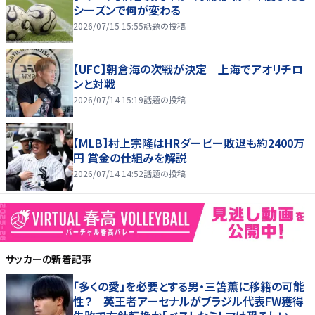
シーズンで何が変わる
2026/07/15 15:55
話題の投稿
【UFC】朝倉海の次戦が決定 上海でアオリチロ
ンと対戦
2026/07/14 15:19
話題の投稿
【MLB】村上宗隆はHRダービー敗退も約2400万
円 賞金の仕組みを解説
2026/07/14 14:52
話題の投稿
サッカー
の新着記事
「多くの愛」を必要とする男・三笘薫に移籍の可能
性？ 英王者アーセナルがブラジル代表FW獲得