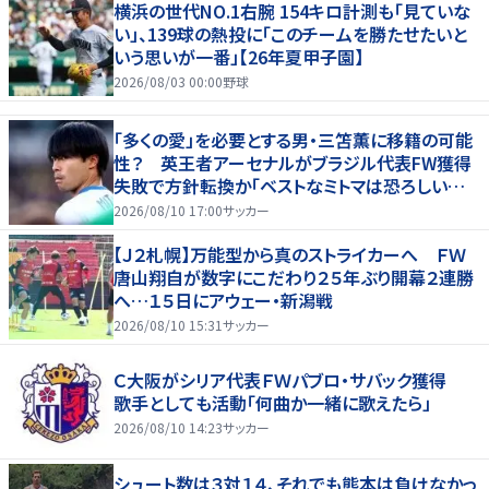
横浜の世代NO.1右腕 154キロ計測も「見ていな
い」、139球の熱投に「このチームを勝たせたいと
いう思いが一番」【26年夏甲子園】
2026/08/03 00:00
野球
「多くの愛」を必要とする男・三笘薫に移籍の可能
性？ 英王者アーセナルがブラジル代表FW獲得
失敗で方針転換か「ベストなミトマは恐ろしいほ
ど優れている」
2026/08/10 17:00
サッカー
【Ｊ２札幌】万能型から真のストライカーへ ＦＷ
唐山翔自が数字にこだわり２５年ぶり開幕２連勝
へ…１５日にアウェー・新潟戦
2026/08/10 15:31
サッカー
Ｃ大阪がシリア代表ＦＷパブロ・サバック獲得
歌手としても活動「何曲か一緒に歌えたら」
2026/08/10 14:23
サッカー
シュート数は３対１４、それでも熊本は負けなかっ