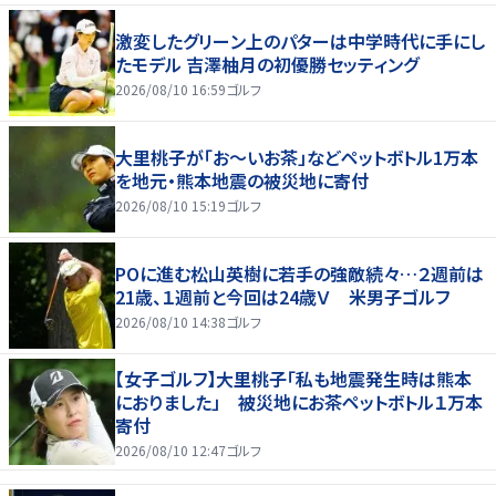
激変したグリーン上のパターは中学時代に手にし
たモデル 吉澤柚月の初優勝セッティング
2026/08/10 16:59
ゴルフ
大里桃子が「お～いお茶」などペットボトル1万本
を地元・熊本地震の被災地に寄付
2026/08/10 15:19
ゴルフ
POに進む松山英樹に若手の強敵続々…２週前は
21歳、１週前と今回は24歳Ｖ 米男子ゴルフ
2026/08/10 14:38
ゴルフ
【女子ゴルフ】大里桃子「私も地震発生時は熊本
におりました」 被災地にお茶ペットボトル１万本
寄付
2026/08/10 12:47
ゴルフ