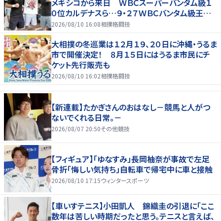
メキシコから来日 ＷＢＣスーパーバンタム級１
０位カルデナスら…９・２７ＷＢＣバンタム級王者・
井上拓真と再戦
2026/08/10 16:08
相撲格闘技
大相撲の冬巡業は１２月１９、２０日に沖縄・うるま
市で開催決定！ ８月１５日にはうるま市民にチ
ケット先行販売も
2026/08/10 16:02
相撲格闘技
【新連載】たかぎさんのおはなし－競馬と人がつ
ないでくれる日常。－
2026/08/07 20:50
その他競技
【フィギュア】「ゆなすみ」長岡柚奈が事故で左足
骨折「悔しい気持ち」自転車で帰宅中に車と接触
2026/08/10 17:15
ウィンタースポーツ
【車いすテニス】小田凱人 錦織圭の引退に「ここ
数年は苦しい時期だったと思う。テニスと言えば、