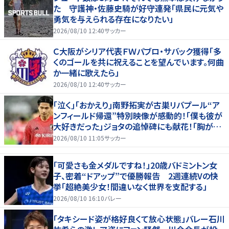
た 守護神・佐藤史騎が好守連発「県民に元気や
勇気を与えられる存在になりたい」
2026/08/10 12:40
サッカー
Ｃ大阪がシリア代表ＦＷパブロ・サバック獲得「多
くのゴールを共に祝えることを望んでいます。何曲
か一緒に歌えたら」
2026/08/10 12:40
サッカー
｢泣く｣｢おかえり｣南野拓実が古巣リバプール“ア
ンフィールド帰還”特別映像が感動的！｢僕も彼が
大好きだった｣ジョタの追悼碑にも献花！｢胸が熱
くなります…｣
2026/08/10 11:05
サッカー
「可愛さも金メダルですね！」20歳バドミントン女
子、密着“ドアップ”で優勝報告 2週連続Vの快
挙「超絶美少女！間違いなく世界を支配する」
2026/08/10 16:10
バレー
「タキシード姿が格好良くて放心状態」バレー石川