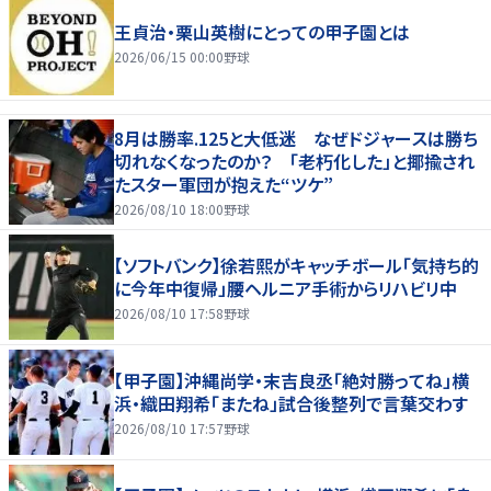
王貞治・栗山英樹にとっての甲子園とは
2026/06/15 00:00
野球
8月は勝率.125と大低迷 なぜドジャースは勝ち
切れなくなったのか？ 「老朽化した」と揶揄され
たスター軍団が抱えた“ツケ”
2026/08/10 18:00
野球
【ソフトバンク】徐若熙がキャッチボール「気持ち的
に今年中復帰」腰ヘルニア手術からリハビリ中
2026/08/10 17:58
野球
【甲子園】沖縄尚学・末吉良丞「絶対勝ってね」横
浜・織田翔希「またね」試合後整列で言葉交わす
2026/08/10 17:57
野球