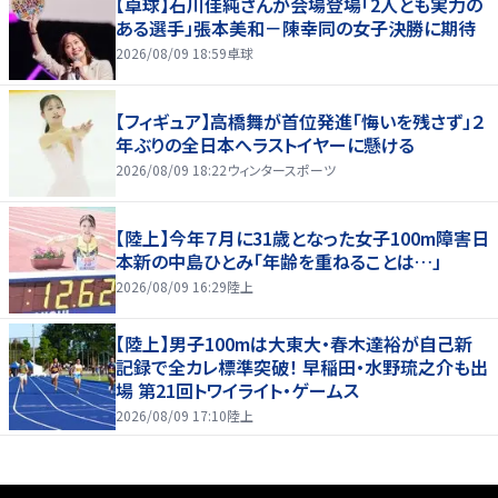
【卓球】石川佳純さんが会場登場「2人とも実力の
ある選手」張本美和－陳幸同の女子決勝に期待
2026/08/09 18:59
卓球
【フィギュア】高橋舞が首位発進「悔いを残さず」２
年ぶりの全日本へラストイヤーに懸ける
2026/08/09 18:22
ウィンタースポーツ
【陸上】今年７月に31歳となった女子100m障害日
本新の中島ひとみ「年齢を重ねることは…」
2026/08/09 16:29
陸上
【陸上】男子100mは大東大・春木達裕が自己新
記録で全カレ標準突破！ 早稲田・水野琉之介も出
場 第21回トワイライト・ゲームス
2026/08/09 17:10
陸上