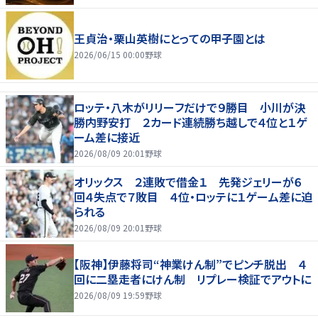
王貞治・栗山英樹にとっての甲子園とは
2026/06/15 00:00
野球
ロッテ・八木がリリーフだけで９勝目 小川が決
勝内野安打 ２カード連続勝ち越しで４位と１ゲ
ーム差に接近
2026/08/09 20:01
野球
オリックス ２連敗で借金１ 先発ジェリーが６
回４失点で７敗目 ４位・ロッテに１ゲーム差に迫
られる
2026/08/09 20:01
野球
【阪神】伊藤将司“神業けん制”でピンチ脱出 ４
回に二塁走者にけん制 リプレー検証でアウトに
2026/08/09 19:59
野球