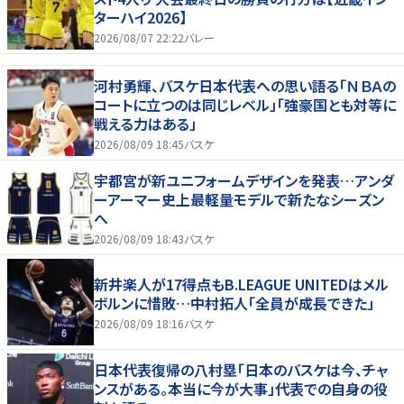
ターハイ2026】
2026/08/07 22:22
バレー
河村勇輝、バスケ日本代表への思い語る「ＮＢＡの
コートに立つのは同じレベル」「強豪国とも対等に
戦える力はある」
2026/08/09 18:45
バスケ
宇都宮が新ユニフォームデザインを発表…アンダ
ーアーマー史上最軽量モデルで新たなシーズン
へ
2026/08/09 18:43
バスケ
新井楽人が17得点もB.LEAGUE UNITEDはメル
ボルンに惜敗…中村拓人「全員が成長できた」
2026/08/09 18:16
バスケ
日本代表復帰の八村塁「日本のバスケは今、チャ
ンスがある。本当に今が大事」代表での自身の役