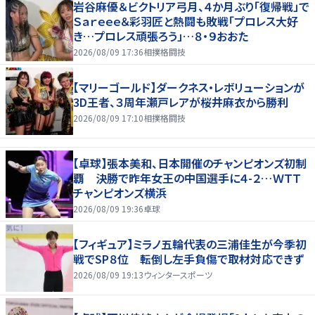
岩谷麻優＆ビクトリア弓月、４か月ぶり「復帰戦」で
Ｓａｒｅｅｅ＆彩羽匠と熱闘も敗戦「プロレス大好
き…プロレス頑張ろう」…８・９おおた
2026/08/09 17:36
相撲格闘技
【マリーゴールド】ダークネス・レボリューションが
3D王者、３周年瀬戸レアが桜井麻衣から勝利
2026/08/09 17:10
相撲格闘技
【卓球】張本美和、日本開催のチャンピオンズ初制
覇 決勝で昨年女王の中国選手に４-２…ＷＴＴ
チャンピオンズ横浜
2026/08/09 19:36
卓球
【フィギュア】ミラノ五輪代表の三浦佳生が今季初
戦でSP８位 転倒し左手負傷で取材対応できず
2026/08/09 19:13
ウィンタースポーツ