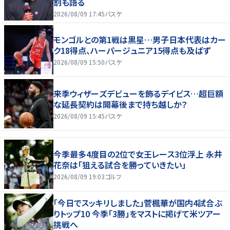
割も語る
2026/08/09 17:45
バスケ
モンゴルとの第1戦は黒星…男子日本代表はカー
ク18得点、ハーパージュニア15得点も及ばず
2026/08/09 15:50
バスケ
来季ウィザーズデビューを飾るデイビス…超巨額
な延長契約は開幕後まで持ち越しか？
2026/08/09 15:45
バスケ
今季最多4度目の2位で女王レース3位浮上 永井
花奈は「狙える試合を勝っていきたい」
2026/08/09 19:03
ゴルフ
「今日でスッキリしました」菅楓華が国内4試合ぶ
りトップ10 今季「3勝」をマストに掲げて米ツアー
挑戦へ