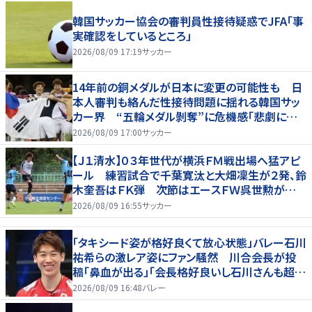
韓国サッカー協会の審判員性接待疑惑でJFA「事
実確認をしているところ」
2026/08/09 17:19
サッカー
14年前の銅メダルが日本に変更の可能性も 日
本人審判も絡んだ性接待問題に揺れる韓国サッ
カー界 “五輪メダル剝奪”に危機感「悲劇に見
舞われる」
2026/08/09 17:00
サッカー
【Ｊ１清水】０３年世代が横浜ＦＭ戦出場へ猛アピ
ール 練習試合で千葉寛汰と大畑凜生が２発、鈴
木奎吾はＦＫ弾 次節はエースＦＷ呉世勲が出
場停止
2026/08/09 16:55
サッカー
「タキシード姿が格好良くて放心状態」バレー石川
祐希らの激レア姿にファン騒然 川合会長が投
稿「鼻血が出る」「会長格好良いし石川さんも超格
好いい」
2026/08/09 16:48
バレー