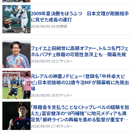
2009年夏決勝をほうふつ 日本文理が剛腕相手
に見せた成長の連打
2026/08/09 18:00
野球
フェイエ上田綺世に高額オファー、トルコ名門フェ
ネルバフチェ移籍の可能性急浮上も…開幕先発
2026/08/09 19:17
サッカー
元レアルの神童Ｊデビュー！登録名「中井卓大ピ
ピ」日本初挑戦の22歳今治MFが開幕戦に先発出
場
2026/08/09 18:07
サッカー
「移籍金を支払うことなくトップレベルの経験を加
えた」冨安健洋の“0円補強”に地元メディアも満
足気「最終ラインの再編を進める監督が重宝する
柔軟性を備えている」
2026/08/09 17:45
サッカー