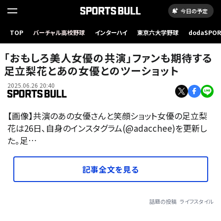
今日の予定
TOP
バーチャル高校野球
インターハイ
東京六大学野球
dodaSPO
（新しいタブ
「おもしろ美人女優の共演」ファンも期待する
足立梨花とあの女優とのツーショット
2025.06.26 20:40
【画像】共演のあの女優さんと笑顔ショット女優の足立梨
花は26日、自身のインスタグラム(@adacchee)を更新し
た。足…
記事全文を見る
話題の投稿
ライフスタイル