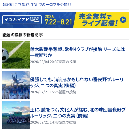
【画像】足立梨花、TDLでの一コマを公開！！
話題の投稿
の新着記事
鈴木彩艶争奪戦、欧州4クラブが接触 リーズには
一度断りか
2026/08/04 20:37
話題の投稿
優勝しても、消えるかもしれない――富良野ブルーリ
ッジ、二つの真実（後編）
2026/07/21 15:25
話題の投稿
土に、膝をつく。文化人が挑む、北の球団――富良野ブ
ルーリッジ、二つの真実（前編）
2026/07/21 14:48
話題の投稿