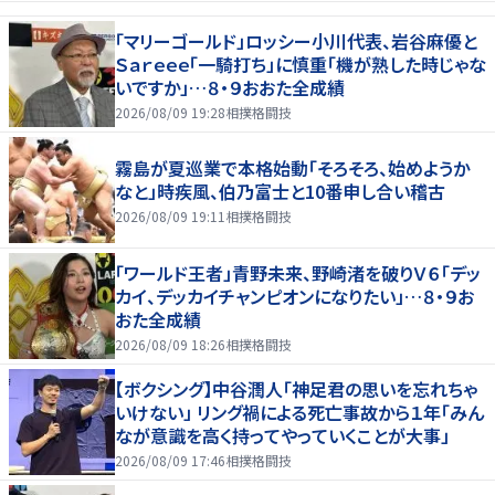
「マリーゴールド」ロッシー小川代表、岩谷麻優と
Ｓａｒｅｅｅ「一騎打ち」に慎重「機が熟した時じゃな
いですか」…８・９おおた全成績
2026/08/09 19:28
相撲格闘技
霧島が夏巡業で本格始動「そろそろ、始めようか
なと」時疾風、伯乃富士と10番申し合い稽古
2026/08/09 19:11
相撲格闘技
「ワールド王者」青野未来、野崎渚を破りＶ６「デッ
カイ、デッカイチャンピオンになりたい」…８・９お
おた全成績
2026/08/09 18:26
相撲格闘技
【ボクシング】中谷潤人「神足君の思いを忘れちゃ
いけない」 リング禍による死亡事故から１年「みん
なが意識を高く持ってやっていくことが大事」
2026/08/09 17:46
相撲格闘技