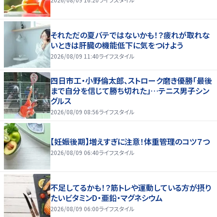
それただの夏バテではないかも！？疲れが取れな
いときは肝臓の機能低下に気をつけよう
2026/08/09 11:40
ライフスタイル
四日市工・小野倫太郎、ストローク磨き優勝「最後
まで自分を信じて勝ち切れた」…テニス男子シン
グルス
2026/08/09 08:56
ライフスタイル
【妊娠後期】増えすぎに注意！体重管理のコツ７つ
2026/08/09 06:40
ライフスタイル
不足してるかも！？筋トレや運動している方が摂り
たいビタミンD・亜鉛・マグネシウム
2026/08/09 06:00
ライフスタイル