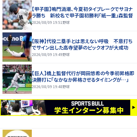
【甲子園】鳴門渦潮、今夏初タイブレークでサヨナ
ラ勝ち 新校名で甲子園初勝利「紙一重」森監督
2026/08/09 19:51
野球
【阪神】代役二塁手とは思えない呼吸 不意打ち
でサイン出した高寺望夢のピックオフが大成功
2026/08/09 19:49
野球
【巨人】橋上監督代行が岡田悠希の今季初昇格即
決勝打に「なかなか昇格させるタイミングが…」
2026/08/09 19:48
野球