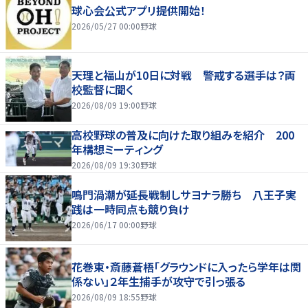
球心会公式アプリ提供開始！
2026/05/27 00:00
野球
天理と福山が10日に対戦 警戒する選手は？両
校監督に聞く
2026/08/09 19:00
野球
高校野球の普及に向けた取り組みを紹介 200
年構想ミーティング
2026/08/09 19:30
野球
鳴門渦潮が延長戦制しサヨナラ勝ち 八王子実
践は一時同点も競り負け
2026/06/17 00:00
野球
花巻東・斎藤蒼梧「グラウンドに入ったら学年は関
係ない」２年生捕手が攻守で引っ張る
2026/08/09 18:55
野球