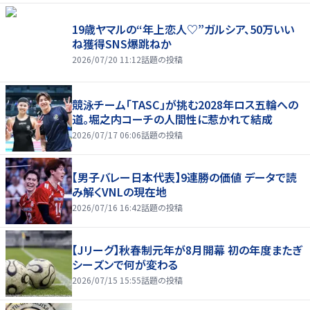
19歳ヤマルの“年上恋人♡”ガルシア、50万いい
ね獲得SNS爆跳ねか
2026/07/20 11:12
話題の投稿
競泳チーム「TASC」が挑む2028年ロス五輪への
道。堀之内コーチの人間性に惹かれて結成
2026/07/17 06:06
話題の投稿
【男子バレー日本代表】9連勝の価値 データで読
み解くVNLの現在地
2026/07/16 16:42
話題の投稿
【Jリーグ】秋春制元年が8月開幕 初の年度またぎ
シーズンで何が変わる
2026/07/15 15:55
話題の投稿