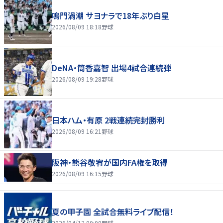
鳴門渦潮 サヨナラで18年ぶり白星
2026/08/09 18:18
野球
DeNA・筒香嘉智 出場4試合連続弾
2026/08/09 19:28
野球
日本ハム・有原 2戦連続完封勝利
2026/08/09 16:21
野球
阪神・熊谷敬宥が国内FA権を取得
2026/08/09 16:15
野球
夏の甲子園 全試合無料ライブ配信！
2026/04/12 00:00
野球