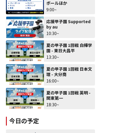
ボールほか
9:00~
応援甲子園 Supported
by au
10:30~
夏の甲子園 1回戦 白樺学
園 - 東日大昌平
13:30~
夏の甲子園 1回戦 日本文
理 - 大分商
16:00~
夏の甲子園 1回戦 英明 -
関東第一
18:30~
今日の予定