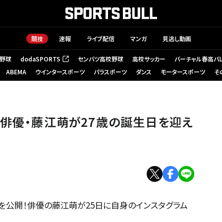
競技
速報
ライブ配信
マンガ
見逃し動画
野球
dodaSPORTS
センバツ高校野球
高校サッカー
バーチャル春高バ
（新しいタブで開く）
ABEMA
ウインタースポーツ
パラスポーツ
ダンス
モータースポーツ
そ
」俳優・藤江萌が27歳の誕生日を迎え
を公開！俳優の藤江萌が25日に自身のインスタグラム