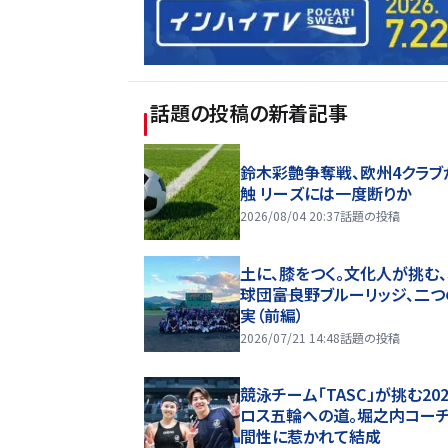
話題の投稿
の新着記事
鈴木彩艶争奪戦、欧州4クラブ
触 リーズには一度断りか
2026/08/04 20:37
話題の投稿
土に、膝をつく。文化人が挑む
球団――富良野ブルーリッジ、二
実（前編）
2026/07/21 14:48
話題の投稿
競泳チーム「TASC」が挑む20
ロス五輪への道。堀之内コー
間性に惹かれて結成