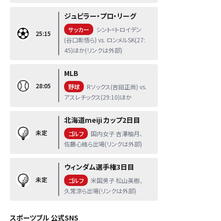
ジュピラー・プロ・リーグ
サッカー
シント=トロイデン
25:15
(谷口彰悟ら) vs. ロンメルSK(27:
45)ほか(リンクは外部)
MLB
28:05
野球
Rソックス(吉田正尚) vs.
アスレチックス(29:10)ほか
北海道meiji カップ2日目
未定
ゴルフ
国内女子 吉澤柚月、
佐藤心結ら出場(リンクは外部)
ウィンダム選手権3日目
未定
ゴルフ
米国男子 松山英樹、
久常涼ら出場(リンクは外部)
スポーツブル 公式SNS