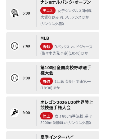
ナショナルバンク・オープン
テニス
女子シングルス3回戦
6:00
大坂なおみ vs. メルテンスほか
(リンクは外部)
MLB
7:40
野球
Dバックス vs. ドジャース
(佐々木先発予定)(10:40)ほか
第108回全国高校野球選手
権大会
8:00
野球
1回戦 英明 - 関東第一
(18:30)ほか
オレゴン2026 U20世界陸上
競技選手権大会
9:00
陸上
女子800m準決勝、男子
3000m決勝ほか(リンクは外部)
夏季インターハイ