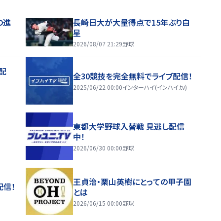
の進
長崎日大が大量得点で15年ぶり白
星
2026/08/07 21:29
野球
配
全30競技を完全無料でライブ配信！
2025/06/22 00:00
インターハイ(インハイ.tv)
東都大学野球入替戦 見逃し配信
中！
2026/06/30 00:00
野球
王貞治・栗山英樹にとっての甲子園
配信！
とは
2026/06/15 00:00
野球