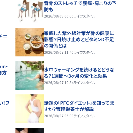
背骨のストレッチで腰痛・肩こりの予
防も
2026/08/08 06:00
ライフスタイル
徹底した紫外線対策が骨の健康に
チエ
影響？日焼け止めとビタミンD不足
の関係とは
2026/08/07 11:40
ライフスタイル
m・
水中ウォーキングを続けるとどうな
き方
る？1週間～3ヶ月の変化と効果
2026/08/07 10:34
ライフスタイル
い！フ
話題の「PFCダイエット」を知ってま
すか？管理栄養士が解説
2026/08/07 06:00
ライフスタイル