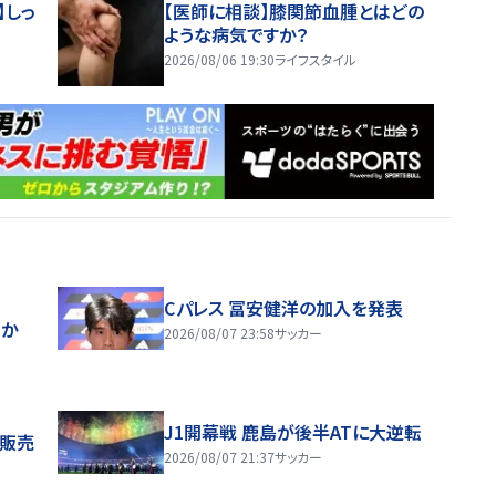
】しっ
【医師に相談】膝関節血腫とはどの
ような病気ですか？
2026/08/06 19:30
ライフスタイル
Cパレス 冨安健洋の加入を発表
ほか
2026/08/07 23:58
サッカー
J1開幕戦 鹿島が後半ATに大逆転
般販売
2026/08/07 21:37
サッカー