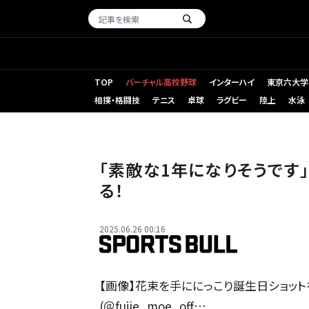
TOP
バーチャル高校野球
インターハイ
東京六大学
相撲・格闘技
テニス
卓球
ラグビー
陸上
水泳
「素敵な1年になりそうです
る！
2025.06.26 00:16
【画像】花束を手ににっこり誕生日ショット
(＠fujie_moe_off…