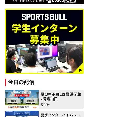
今日の配信
夏の甲子園 1回戦 遊学館
- 青森山田
8:00~
夏季インターハイ バレー