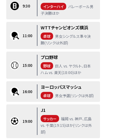
9:30
インターハイ
バレーボール男
子決勝ほか
WTTチャンピオンズ横浜
11:00
卓球
男女シングルス準々決
勝(リンクは外部)
プロ野球
15:00
野球
巨人 vs. ヤクルト、日本
ハム vs. 楽天(18:00)ほか
ヨーロッパスマッシュ
16:00
卓球
男女予選(リンクは外部)
J1
サッカー
福岡 vs. 神戸、広島
19:00
vs. 千葉(19:15)ほか(リンクは外
部)