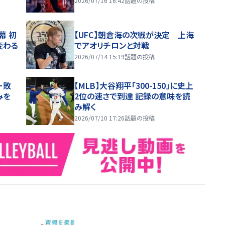
2026/07/16 16:42
話題の投稿
幕 初
【UFC】朝倉海の次戦が決定 上海
変わる
でアオリチロンと対戦
2026/07/14 15:19
話題の投稿
ー敗
【MLB】大谷翔平「300-150」に史上
みを
2位の速さで到達 記録の意味を読
み解く
2026/07/10 17:26
話題の投稿