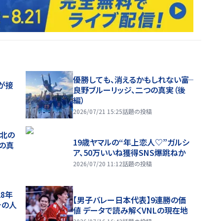
優勝しても、消えるかもしれない――富
が接
良野ブルーリッジ、二つの真実（後
編）
2026/07/21 15:25
話題の投稿
、北の
19歳ヤマルの“年上恋人♡”ガルシ
つの真
ア、50万いいね獲得SNS爆跳ねか
2026/07/20 11:12
話題の投稿
28年
【男子バレー日本代表】9連勝の価
チの人
値 データで読み解くVNLの現在地