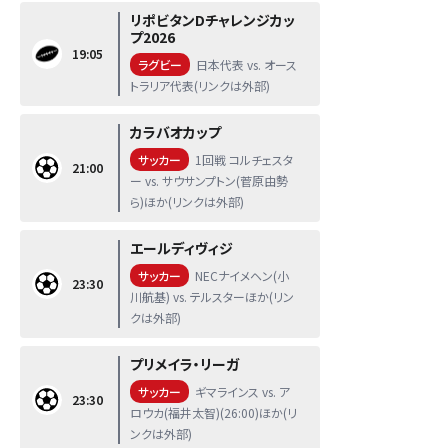
リポビタンDチャレンジカッ
プ2026
19:05
ラグビー
日本代表 vs. オース
トラリア代表(リンクは外部)
カラバオカップ
サッカー
1回戦 コルチェスタ
21:00
ー vs. サウサンプトン(菅原由勢
ら)ほか(リンクは外部)
エールディヴィジ
サッカー
NECナイメヘン(小
23:30
川航基) vs. テルスターほか(リン
クは外部)
プリメイラ・リーガ
サッカー
ギマラインス vs. ア
23:30
ロウカ(福井太智)(26:00)ほか(リ
ンクは外部)