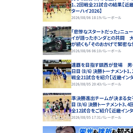
1、2回戦全21試合の結果【近
ターハイ2026】
2026/08/06 18:19
バレーボール
「悲惨なスタートだった」ニュ
イが語ったホンダとの共闘 
が続くも「そのおかげで緊密な
関係を築けた」
2026/08/06 06:10
バレーボール
連覇を目指す鎮西が登場 男
日目（8/6）決勝トーナメント1、
戦全21試合を紹介【近畿イン
イ2026】
2026/08/05 20:43
バレーボール
準決勝進出チームが決まる女
目（8/6）決勝トーナメント3、4
全12試合をご紹介【近畿イン
イ2026】
2026/08/05 17:31
バレーボール