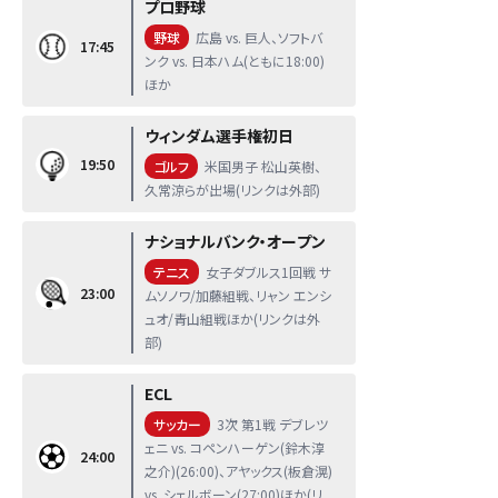
プロ野球
野球
広島 vs. 巨人、ソフトバ
17:45
ンク vs. 日本ハム(ともに18:00)
ほか
ウィンダム選手権初日
19:50
ゴルフ
米国男子 松山英樹、
久常涼らが出場(リンクは外部)
ナショナルバンク・オープン
テニス
女子ダブルス1回戦 サ
23:00
ムソノワ/加藤組戦、リャン エンシ
ュオ/青山組戦ほか(リンクは外
部)
ECL
サッカー
3次 第1戦 デブレツ
ェニ vs. コペンハーゲン(鈴木淳
24:00
之介)(26:00)、アヤックス(板倉滉)
vs. シェルボーン(27:00)ほか(リ