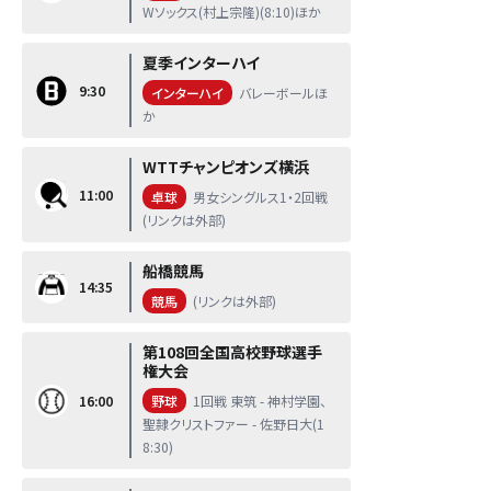
Wソックス(村上宗隆)(8:10)ほか
夏季インターハイ
9:30
インターハイ
バレーボールほ
か
WTTチャンピオンズ横浜
11:00
卓球
男女シングルス1・2回戦
(リンクは外部)
船橋競馬
14:35
競馬
(リンクは外部)
第108回全国高校野球選手
権大会
16:00
野球
1回戦 東筑 - 神村学園、
聖隷クリストファー - 佐野日大(1
8:30)