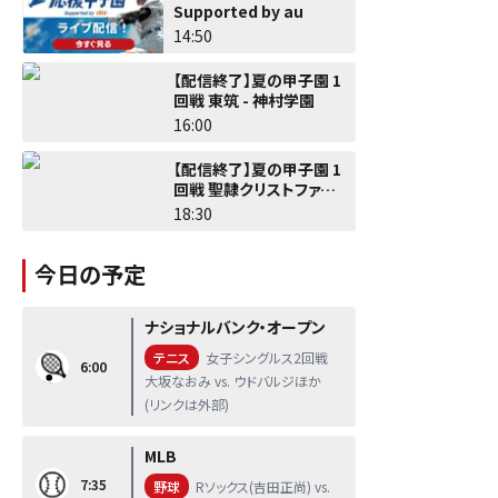
Supported by au
14:50
【配信終了】夏の甲子園 1
回戦 東筑 - 神村学園
16:00
【配信終了】夏の甲子園 1
回戦 聖隷クリストファー -
佐野日大
18:30
今日の予定
ナショナルバンク・オープン
テニス
女子シングルス2回戦
6:00
大坂なおみ vs. ウドバルジほか
(リンクは外部)
MLB
7:35
野球
Rソックス(吉田正尚) vs.