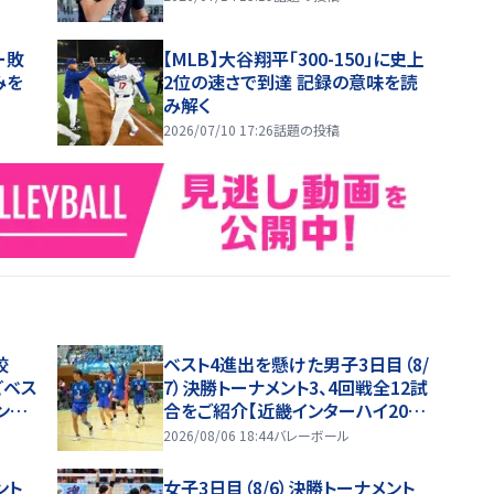
ー敗
【MLB】大谷翔平「300-150」に史上
みを
2位の速さで到達 記録の意味を読
み解く
2026/07/10 17:26
話題の投稿
校
ベスト4進出を懸けた男子3日目（8/
どベス
7）決勝トーナメント3、4回戦全12試
ンタ
合をご紹介【近畿インターハイ202
6】
2026/08/06 18:44
バレーボール
ント
女子3日目（8/6）決勝トーナメント