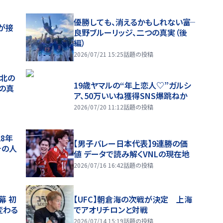
優勝しても、消えるかもしれない――富
が接
良野ブルーリッジ、二つの真実（後
編）
2026/07/21 15:25
話題の投稿
、北の
19歳ヤマルの“年上恋人♡”ガルシ
つの真
ア、50万いいね獲得SNS爆跳ねか
2026/07/20 11:12
話題の投稿
28年
【男子バレー日本代表】9連勝の価
チの人
値 データで読み解くVNLの現在地
2026/07/16 16:42
話題の投稿
幕 初
【UFC】朝倉海の次戦が決定 上海
変わる
でアオリチロンと対戦
2026/07/14 15:19
話題の投稿