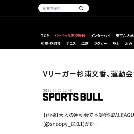
TOP
バーチャル高校野球
インターハイ
東京六大学
相撲・格闘技
テニス
卓球
ラグビー
陸上
水泳
Vリーガー杉浦文香、運動会
2025.06.25 22:48
【画像】大人の運動会で本領発揮V.LEA
(@snoopy_810.1)が6…