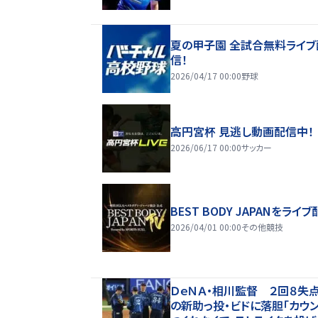
夏の甲子園 全試合無料ライブ
信！
2026/04/17 00:00
野球
高円宮杯 見逃し動画配信中！
2026/06/17 00:00
サッカー
BEST BODY JAPANをライブ
2026/04/01 00:00
その他競技
ＤｅＮＡ・相川監督 ２回８失
の新助っ投・ビドに落胆「カウ