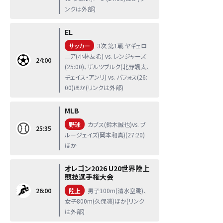
ンクは外部)
EL
サッカー
3次 第1戦 ヤギェロ
ニア(小林友希) vs. レンジャーズ
24:00
(25:00)、ザルツブルク(北野颯太、
チェイス・アンリ) vs. パフォス(26:
00)ほか(リンクは外部)
MLB
野球
カブス(鈴木誠也)vs. ブ
25:35
ルージェイズ(岡本和真)(27:20)
ほか
オレゴン2026 U20世界陸上
競技選手権大会
26:00
陸上
男子100m(清水空跳)、
女子800m(久保凛)ほか(リンク
は外部)