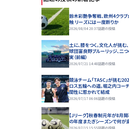
鈴木彩艶争奪戦、欧州4クラブ
触 リーズには一度断りか
2026/08/04 20:37
話題の投稿
土に、膝をつく。文化人が挑む
球団――富良野ブルーリッジ、二
実（前編）
2026/07/21 14:48
話題の投稿
競泳チーム「TASC」が挑む20
ロス五輪への道。堀之内コー
間性に惹かれて結成
2026/07/17 06:06
話題の投稿
【Jリーグ】秋春制元年が8月開
の年度またぎシーズンで何が
2026/07/15 15:55
話題の投稿