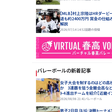
【MLB】村上宗隆はHRダービ
退も約2400万円 賞金の仕組
解説
2026/07/14 14:52
話題の投稿
バレーボール
の新着記事
女子大会を制するのはどの高
か 3連覇を狙う金蘭会高な
ト４進出チームを紹介【近畿イ
ーハイ2026】
2026/08/06 21:41
バレーボール
男子2日目（8/6）決勝トーナメ