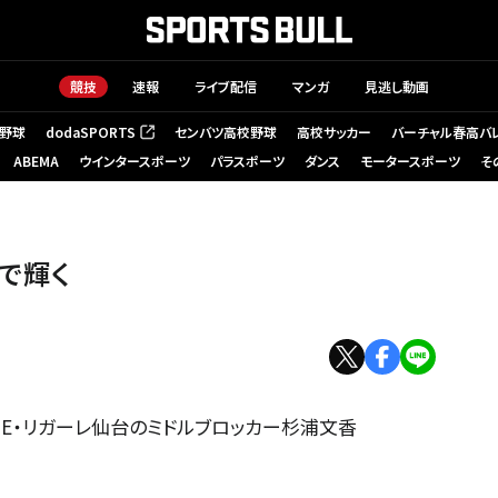
競技
速報
ライブ配信
マンガ
見逃し動画
野球
dodaSPORTS
センバツ高校野球
高校サッカー
バーチャル春高バ
（新しいタブで開く）
ABEMA
ウインタースポーツ
パラスポーツ
ダンス
モータースポーツ
そ
で輝く
GUE・リガーレ仙台のミドルブロッカー杉浦文香