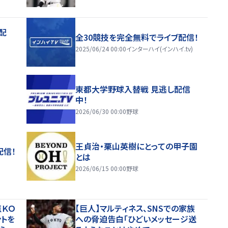
配
全30競技を完全無料でライブ配信！
2025/06/24 00:00
インターハイ(インハイ.tv)
東都大学野球入替戦 見逃し配信
中！
2026/06/30 00:00
野球
王貞治・栗山英樹にとっての甲子園
配信！
とは
2026/06/15 00:00
野球
点ＫＯ
【巨人】マルティネス、SNSでの家族
ントを
への脅迫告白「ひどいメッセージ送