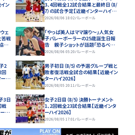
畿イン
3、4回戦全12試合結果と最終日（8/
7）の試合予定【近畿インターハイ20
26】
2026/08/06 18:02
バレーボール
ーウェ
「やっぱ美人はママ譲り～」人気女
大苦戦
子バレーボーラーの25歳誕生日報
協力
告 親子ショットが話題「恐るべしD
NAです」
2026/08/06 05:20
バレーボール
子2
男子初日（8/5）の予選グループ戦と
2回
敗者復活戦全試合の結果【近畿イン
ターハ
ターハイ2026】
2026/08/05 20:11
バレーボール
子3日
女子2日目（8/5）決勝トーナメント
回戦
1、2回戦全23試合結果【近畿インタ
ターハ
ーハイ2026】
2026/08/05 17:01
バレーボール