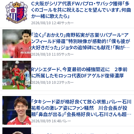
Ｃ大阪がシリア代表ＦＷパブロ・サバック獲得「多
くのゴールを共に祝えることを望んでいます。何曲
か一緒に歌えたら」
2026/08/10 12:40
サッカー
｢泣く｣｢おかえり｣南野拓実が古巣リバプール“ア
ンフィールド帰還”特別映像が感動的！｢僕も彼が
大好きだった｣ジョタの追悼碑にも献花！｢胸が熱
くなります…｣
2026/08/10 11:05
サッカー
Rソシエダード、今夏最初の補強間近に ２季前
に所属したモロッコ代表DFアゲルド復帰濃厚
2026/08/10 10:23
サッカー
「タキシード姿が格好良くて放心状態」バレー石川
祐希らの激レア姿にファン騒然 川合会長が投
稿「鼻血が出る」「会長格好良いし石川さんも超格
好いい」
2026/08/09 16:48
バレー