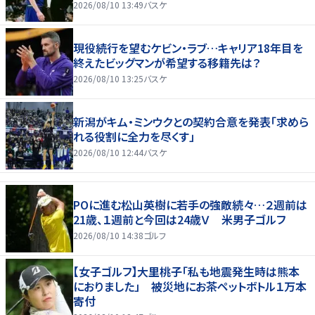
2026/08/10 13:49
バスケ
現役続行を望むケビン・ラブ…キャリア18年目を
終えたビッグマンが希望する移籍先は？
2026/08/10 13:25
バスケ
新潟がキム・ミンウクとの契約合意を発表「求めら
れる役割に全力を尽くす」
2026/08/10 12:44
バスケ
POに進む松山英樹に若手の強敵続々…２週前は
21歳、１週前と今回は24歳Ｖ 米男子ゴルフ
2026/08/10 14:38
ゴルフ
【女子ゴルフ】大里桃子「私も地震発生時は熊本
におりました」 被災地にお茶ペットボトル１万本
寄付