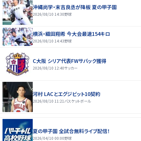
沖縄尚学・末吉良丞が降板 夏の甲子園
2026/08/10 14:30
野球
横浜・織田翔希 今大会最速154キロ
2026/08/10 14:43
野球
C大阪 シリア代表FWサバック獲得
2026/08/10 12:40
サッカー
河村 LACとエグジビット10契約
2026/08/10 11:21
バスケットボール
夏の甲子園 全試合無料ライブ配信！
2026/04/10 00:00
野球