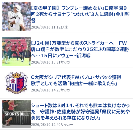
【夏の甲子園】「ワンプレー諦めない」日南学園９
回２死からサヨナラ「つないだ３人に感謝」金川監
督
2026/08/10 11:12
野球
【Ｊ２札幌】万能型から真のストライカーへ ＦＷ
唐山翔自が数字にこだわり２５年ぶり開幕２連勝
へ…１５日にアウェー・新潟戦
2026/08/10 15:31
サッカー
Ｃ大阪がシリア代表ＦＷパブロ・サバック獲得
歌手としても活動「何曲か一緒に歌えたら」
2026/08/10 14:23
サッカー
シュート数は３対１４、それでも熊本は負けなかっ
た 守護神・佐藤史騎が好守連発「県民に元気や
勇気を与えられる存在になりたい」
2026/08/10 12:40
サッカー