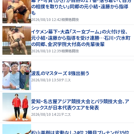
の相撲を取りたい」同郷の元小結・遠藤から指導
も
2026/08/10 12:42
相撲格闘技
イケメン幕下・大森「スー女ブーム」の火付け役、
元小結・遠藤から指導を受け連勝…石川・穴水町
の同郷、金沢学院大付高の先輩後輩
2026/08/10 12:39
相撲格闘技
波乱のマスターズ 8強出揃う
2026/08/10 13:50
テニス
愛知・名古屋アジア競技大会とパラ競技大会、ア
シックスが日本代表ウエアを発表
2026/08/10 14:21
テニス
松山英樹は変動なし24位 2勝目ブレナンが35位