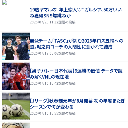
19歳ヤマルの“年上恋人♡”ガルシア、50万いい
ね獲得SNS爆跳ねか
2026/07/20 11:12
話題の投稿
競泳チーム「TASC」が挑む2028年ロス五輪への
道。堀之内コーチの人間性に惹かれて結成
2026/07/17 06:06
話題の投稿
【男子バレー日本代表】9連勝の価値 データで読
み解くVNLの現在地
2026/07/16 16:42
話題の投稿
【Jリーグ】秋春制元年が8月開幕 初の年度またぎ
シーズンで何が変わる
2026/07/15 15:55
話題の投稿