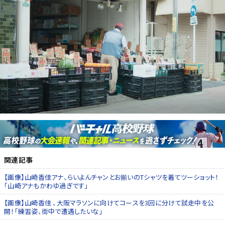
関連記事
【画像】山崎香佳アナ、らいよんチャンとお揃いのTシャツを着てツーショット！
「山崎アナもかわゆ過ぎです」
【画像】山崎香佳 、大阪マラソンに向けてコースを3回に分けて試走中を公
開！「練習姿、街中で遭遇したいな」