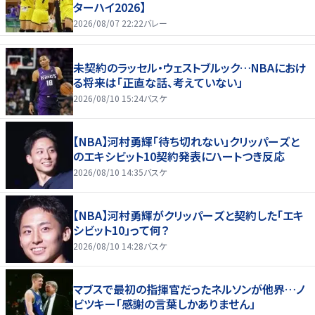
ターハイ2026】
2026/08/07 22:22
バレー
未契約のラッセル・ウェストブルック…NBAにおけ
る将来は「正直な話、考えていない」
2026/08/10 15:24
バスケ
【NBA】河村勇輝「待ち切れない」クリッパーズと
のエキシビット10契約発表にハートつき反応
2026/08/10 14:35
バスケ
【NBA】河村勇輝がクリッパーズと契約した「エキ
シビット10」って何？
2026/08/10 14:28
バスケ
マブスで最初の指揮官だったネルソンが他界…ノ
ビツキー「感謝の言葉しかありません」