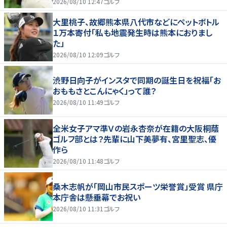
2026/08/10 12:47
ゴルフ
大里桃子、故郷熊本県八代市などにペットボトル
１万本寄付「私も地震発生時は熊本におりまし
た」
2026/08/10 12:09
ゴルフ
渋野日向子がインスタで同期の誕生日を祝福「お
おももさとこんにゃく」って誰？
2026/08/10 11:49
ゴルフ
全米女子アマ準Ｖの岩永杏奈が在籍の大阪桐蔭
ゴルフ部とは？先輩に山下美夢有、宮里聖志、優
作ら
2026/08/10 11:48
ゴルフ
桑木志帆が「岡山市民スポーツ栄誉賞」受賞 県庁
本庁舎は懸垂幕でお祝い
2026/08/10 11:31
ゴルフ