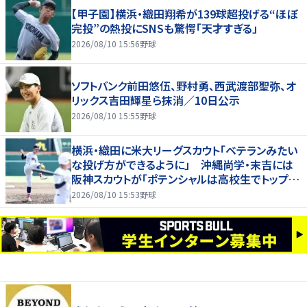
【甲子園】横浜・織田翔希が139球超投げる“ほぼ
完投”の熱投にSNSも驚愕「天才すぎる」
2026/08/10 15:56
野球
ソフトバンク前田悠伍、野村勇、西武渡部聖弥、オ
リックス吉田輝星ら抹消／10日公示
2026/08/10 15:55
野球
横浜・織田に米大リーグスカウト「ベテランみたい
な投げ方ができるように」 沖縄尚学・末吉には
阪神スカウトが「ポテンシャルは高校生でトップク
ラス」
2026/08/10 15:53
野球