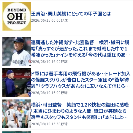
王貞治・栗山英樹にとっての甲子園とは
2026/06/15 00:00
野球
連覇逃した沖縄尚学・比嘉監督 横浜・織田に脱
帽「真っすぐが速かった。これまで対戦した中で１
番凄かった」ナインを称える「今の代は重圧のある
中でよく甲子園に帰ってきた」
2026/08/10 16:02
野球
ド軍には選手専用の飛行機がある…トレード加入
の怪腕スクバルが告白したスター軍団の“衝撃待
遇”「クラブハウスがあんなに広いなんて信じられ
ない」
2026/08/10 16:00
野球
横浜・村田監督 笑顔で１２Ｋ快投の織田に感嘆
「本当にひまわりのような人間。織田が笑顔なら
選手もスタッフもスタンドも笑顔に」「本当によく
投げてくれた」
2026/08/10 15:58
野球