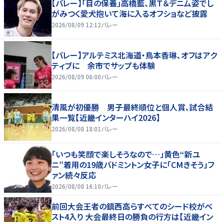
【バレー】「目の保養」高橋藍、黒Ｔ＆デニム姿でし
がみつく愛犬抱いて海に入るオフショなど披露
2026/08/09 12:12
バレー
【バレー】アルテミス北海道・鳥本香琳、オフはアク
ティブに 余市でサップも体験
2026/08/09 06:00
バレー
清風が初優勝 男子最終順位と個人賞、試合結
果一覧【近畿インターハイ2026】
2026/08/08 18:01
バレー
「いつも笑顔で楽しそうなので…」黄色“新ユ
ニ”着用の19歳バドミントン女子に「CMきそう」フ
ァン続々反応
2026/08/08 16:10
バレー
前回大会王者の鎮西高らすべてのシード校がベ
スト4入り 大会最終日の勝負の行方は【近畿イン