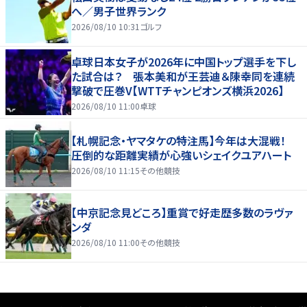
へ／男子世界ランク
2026/08/10 10:31
ゴルフ
卓球日本女子が2026年に中国トップ選手を下し
た試合は？ 張本美和が王芸迪＆陳幸同を連続
撃破で圧巻V【WTTチャンピオンズ横浜2026】
2026/08/10 11:00
卓球
【札幌記念・ヤマタケの特注馬】今年は大混戦！
圧倒的な距離実績が心強いシェイクユアハート
2026/08/10 11:15
その他競技
【中京記念見どころ】重賞で好走歴多数のラヴァ
ンダ
2026/08/10 11:00
その他競技