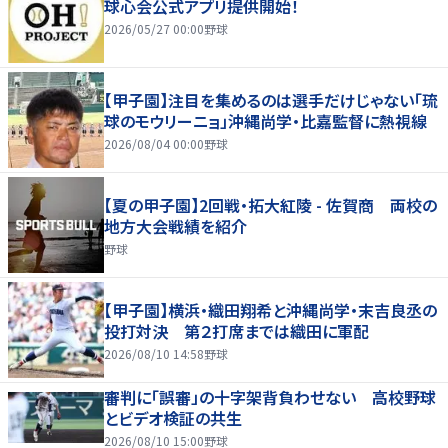
球心会公式アプリ提供開始！
2026/05/27 00:00
野球
【甲子園】注目を集めるのは選手だけじゃない「琉
球のモウリーニョ」沖縄尚学・比嘉監督に熱視線
2026/08/04 00:00
野球
【夏の甲子園】2回戦・拓大紅陵 - 佐賀商 両校の
地方大会戦績を紹介
野球
【甲子園】横浜・織田翔希と沖縄尚学・末吉良丞の
投打対決 第２打席までは織田に軍配
2026/08/10 14:58
野球
審判に「誤審」の十字架背負わせない 高校野球
とビデオ検証の共生
2026/08/10 15:00
野球