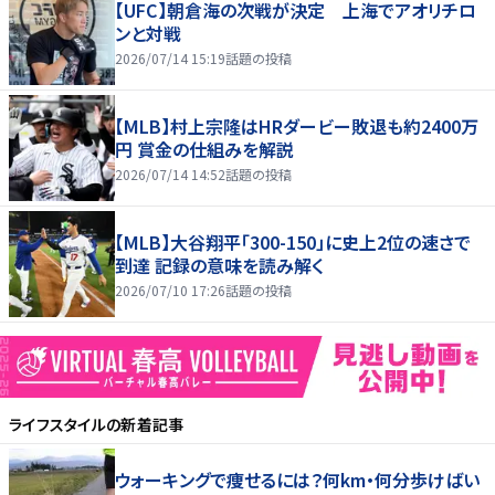
【UFC】朝倉海の次戦が決定 上海でアオリチロ
ンと対戦
2026/07/14 15:19
話題の投稿
【MLB】村上宗隆はHRダービー敗退も約2400万
円 賞金の仕組みを解説
2026/07/14 14:52
話題の投稿
【MLB】大谷翔平「300-150」に史上2位の速さで
到達 記録の意味を読み解く
2026/07/10 17:26
話題の投稿
ライフスタイル
の新着記事
ウォーキングで痩せるには？何km・何分歩けばい