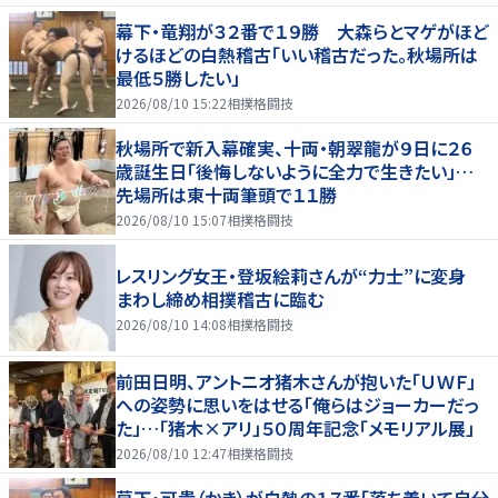
幕下・竜翔が３２番で１９勝 大森らとマゲがほど
けるほどの白熱稽古「いい稽古だった。秋場所は
最低５勝したい」
2026/08/10 15:22
相撲格闘技
秋場所で新入幕確実、十両・朝翠龍が９日に２６
歳誕生日「後悔しないように全力で生きたい」…
先場所は東十両筆頭で１１勝
2026/08/10 15:07
相撲格闘技
レスリング女王・登坂絵莉さんが“力士”に変身
まわし締め相撲稽古に臨む
2026/08/10 14:08
相撲格闘技
前田日明、アントニオ猪木さんが抱いた「ＵＷＦ」
への姿勢に思いをはせる「俺らはジョーカーだっ
た」…「猪木×アリ」５０周年記念「メモリアル展」
2026/08/10 12:47
相撲格闘技
幕下・可貴（かき）が白熱の１７番「落ち着いて自分