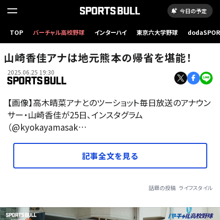
今日の予定
TOP
バーチャル高校野球
インターハイ
東京六大学野球
dodaSPO
（新しいタブ
山崎香佳アナは地元熊本の帰省を堪能！
2025.06.25 19:30
【画像】高木晴菜アナとのツーショット毎日放送のアナウン
サー・山崎香佳が25日、インスタグラム
（@kyokayamasak…
記事全文を見る
話題の投稿
ライフスタイル