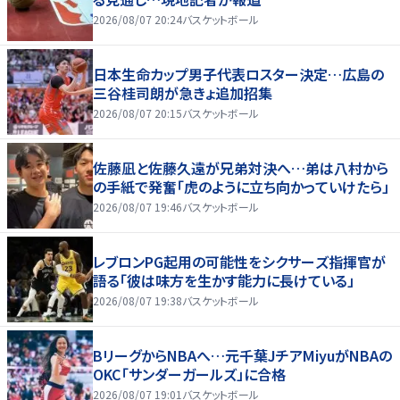
2026/08/07 20:24
バスケットボール
日本生命カップ男子代表ロスター決定…広島の
三谷桂司朗が急きょ追加招集
2026/08/07 20:15
バスケットボール
佐藤凪と佐藤久遠が兄弟対決へ…弟は八村から
の手紙で発奮「虎のように立ち向かっていけたら」
2026/08/07 19:46
バスケットボール
レブロンPG起用の可能性をシクサーズ指揮官が
語る「彼は味方を生かす能力に長けている」
2026/08/07 19:38
バスケットボール
BリーグからNBAへ…元千葉JチアMiyuがNBAの
OKC「サンダーガールズ」に合格
2026/08/07 19:01
バスケットボール