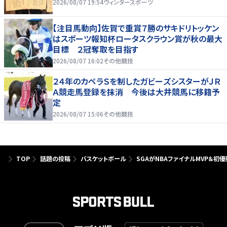
2026/08/07 19:54
ウィンタースポーツ
【注目馬動向】佐賀で重賞７勝のサキドリトッケン
はスポーツ報知杯ロータスクラウン賞が秋の最大
目標 ２冠奪取を目指す
2026/08/07 16:02
その他競技
２４年のカペラＳを制したガビーズシスターがＪＲ
Ａ競走馬登録を抹消 今後は大井競馬に移籍予
定
2026/08/07 15:06
その他競技
TOP
話題の投稿
バスケットボール
SGAがNBAファイナルMVP＆初