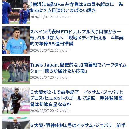
【横浜】16歳MF三井寺眞は３点目も起点に 先
制点に２点目演出とまばゆい輝き
2026/08/07 21:06
サッカー
スペイン代表ＭＦロドリ、レアル入り目前から一
転、バルサ加入へ 現地メディア伝える ４年契
約で年俸５５億円準備
2026/08/07 21:00
サッカー
Travis Japan、歴史的なJ1開幕戦でハーフタイム
ショー「僕らが届けたい応援」
2026/08/07 20:43
サッカー
Ｇ大阪が２-１で前半終了 イッサム・ジェバリと
デニス・ヒュメットのゴールで逆転 明神智和監
督は初陣白星なるか
2026/08/07 20:42
サッカー
Ｇ大阪・明神体制１号はイッサム・ジェバリ 前半