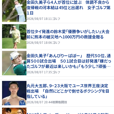
金田久美子ら４人が首位に並ぶ 体調不良から
復帰戦の河本結は45位と出遅れ 女子ゴルフ第
１日
2026/08/07 18:11
ゴルフ
首位タイ発進の鈴木愛「優勝争いがしたい」大会
前に熊本の被災地へ1000万円の救援金贈る
2026/08/07 18:06
ゴルフ
金田久美子「あんびりーばぼー」 歴代５０位、通
算５００試合出場 ５０１試合目は好発進「嫌だっ
たゴルフが最近は楽しいかも」「もう少し？頑張り
たいな」
2026/08/07 17:35
ゴルフ
丸元大五郎、９・２３大阪でユース世界王座決定
戦出場 「自然にどこかで倒せるボクシングを目
指している」
2026/08/07 20:44
相撲格闘技