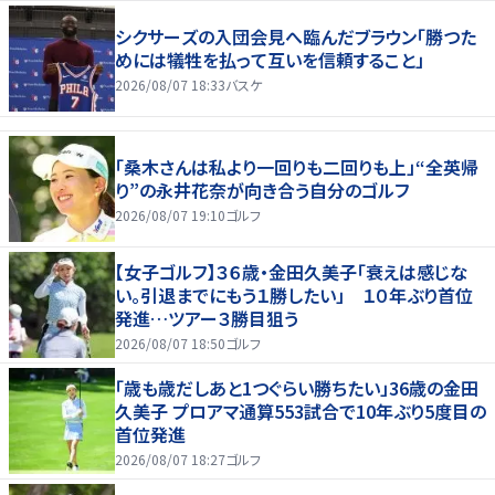
シクサーズの入団会見へ臨んだブラウン「勝つた
めには犠牲を払って互いを信頼すること」
2026/08/07 18:33
バスケ
「桑木さんは私より一回りも二回りも上」“全英帰
り”の永井花奈が向き合う自分のゴルフ
2026/08/07 19:10
ゴルフ
【女子ゴルフ】３６歳・金田久美子「衰えは感じな
い。引退までにもう１勝したい」 １０年ぶり首位
発進…ツアー３勝目狙う
2026/08/07 18:50
ゴルフ
「歳も歳だしあと1つぐらい勝ちたい」36歳の金田
久美子 プロアマ通算553試合で10年ぶり5度目の
首位発進
2026/08/07 18:27
ゴルフ