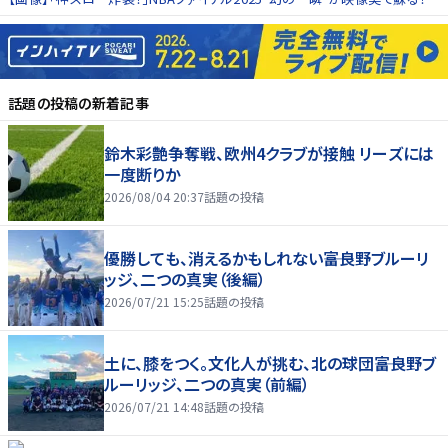
話題の投稿
の新着記事
鈴木彩艶争奪戦、欧州4クラブが接触 リーズには
一度断りか
2026/08/04 20:37
話題の投稿
優勝しても、消えるかもしれない――富良野ブルーリ
ッジ、二つの真実（後編）
2026/07/21 15:25
話題の投稿
土に、膝をつく。文化人が挑む、北の球団――富良野ブ
ルーリッジ、二つの真実（前編）
2026/07/21 14:48
話題の投稿