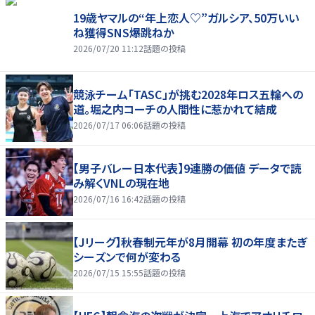
19歳ヤマルの“年上恋人♡”ガルシア、50万いい
ね獲得SNS爆跳ねか
2026/07/20 11:12
話題の投稿
競泳チーム「TASC」が挑む2028年ロス五輪への
道。堀之内コーチの人間性に惹かれて結成
2026/07/17 06:06
話題の投稿
【男子バレー日本代表】9連勝の価値 データで読
み解くVNLの現在地
2026/07/16 16:42
話題の投稿
【Jリーグ】秋春制元年が8月開幕 初の年度またぎ
シーズンで何が変わる
2026/07/15 15:55
話題の投稿