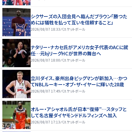
シクサーズの入団会見へ臨んだブラウン「勝つた
めには犠牲を払って互いを信頼すること」
2026/08/07 18:33
バスケットボール
ナタリー・ナカセ氏がアメリカ女子代表のACに就
任…元bjリーグHCが世界の舞台へ
2026/08/07 18:00
バスケットボール
立川ダイス、豪州出身ビッグマンが新加入…かつ
てNBLルーキー・オブ・ザ・イヤーに輝いた28歳
2026/08/07 17:49
バスケットボール
オルー・アシャオル氏が日本“復帰”…スタッフと
して名古屋ダイヤモンドドルフィンズへ加入
2026/08/07 17:13
バスケットボール