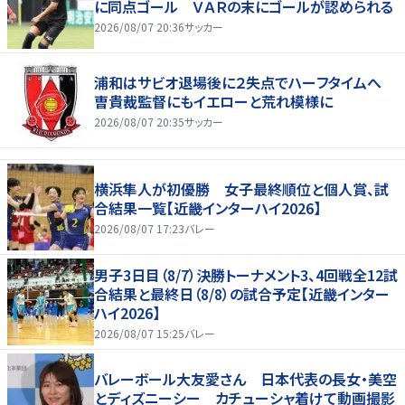
に同点ゴール ＶＡＲの末にゴールが認められる
2026/08/07 20:36
サッカー
浦和はサビオ退場後に２失点でハーフタイムへ
曺貴裁監督にもイエローと荒れ模様に
2026/08/07 20:35
サッカー
横浜隼人が初優勝 女子最終順位と個人賞、試
合結果一覧【近畿インターハイ2026】
2026/08/07 17:23
バレー
男子3日目（8/7）決勝トーナメント3、4回戦全12試
合結果と最終日（8/8）の試合予定【近畿インター
ハイ2026】
2026/08/07 15:25
バレー
バレーボール大友愛さん 日本代表の長女・美空
とディズニーシー カチューシャ着けて動画撮影