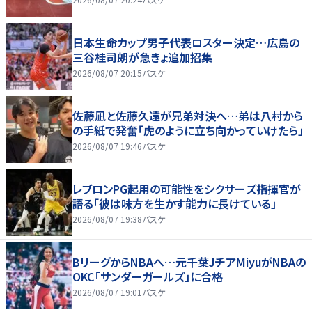
日本生命カップ男子代表ロスター決定…広島の
三谷桂司朗が急きょ追加招集
2026/08/07 20:15
バスケ
佐藤凪と佐藤久遠が兄弟対決へ…弟は八村から
の手紙で発奮「虎のように立ち向かっていけたら」
2026/08/07 19:46
バスケ
レブロンPG起用の可能性をシクサーズ指揮官が
語る「彼は味方を生かす能力に長けている」
2026/08/07 19:38
バスケ
BリーグからNBAへ…元千葉JチアMiyuがNBAの
OKC「サンダーガールズ」に合格
2026/08/07 19:01
バスケ