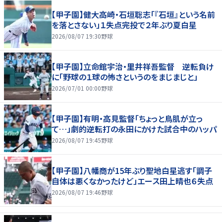
【甲子園】健大高崎・石垣聡志「『石垣』という名前
を落とさない」１失点完投で２年ぶり夏白星
2026/08/07 19:30
野球
【甲子園】立命館宇治・里井祥吾監督 逆転負け
に「野球の１球の怖さというのをまじまじと」
2026/07/01 00:00
野球
【甲子園】有明・高見監督「ちょっと鳥肌が立っ
て…」劇的逆転打の永田にかけた試合中のハッパ
2026/08/07 19:45
野球
【甲子園】八幡商が15年ぶり聖地白星逃す「調子
自体は悪くなかったけど」エース田上晴也６失点
2026/08/07 19:46
野球