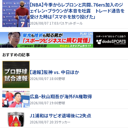
【NBA】今季からレブロンと共闘、76ers加入のジ
ェイレン・ブラウンが本音を吐露 トレード通告を
受けた時は「スマホを放り投げた」
2026/08/07 17:03
バスケットボール
おすすめの記事
【速報】阪神 vs. 中日ほか
2026/08/07 18:00
野球
広島・秋山翔吾が海外FA権取得
2026/08/07 19:00
野球
J1浦和はサビオ退場後に2失点
2026/08/07 20:35
サッカー