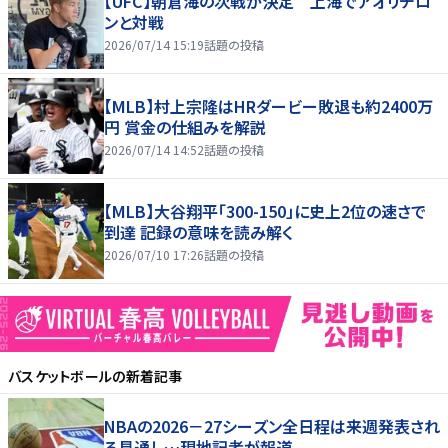
【UFC】朝倉海の次戦が決定 上海でアオリチロ
ンと対戦
2026/07/14 15:19
話題の投稿
【MLB】村上宗隆はHRダービー敗退も約2400万
円 賞金の仕組みを解説
2026/07/14 14:52
話題の投稿
【MLB】大谷翔平「300-150」に史上2位の速さで
到達 記録の意味を読み解く
2026/07/10 17:26
話題の投稿
バスケットボール
の新着記事
NBAの2026－27シーズン全日程は来週発表され
る見通し…現地記者が報道