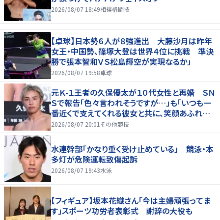
2026/08/07 18:49
相撲格闘技
【卓球】日本勢６人が８強進出 大藤沙月は昨年
女王・中国勢、篠塚大登は世界４位に挑戦 準決
勝で張本智和ＶＳ松島輝空が実現なるか」
2026/08/07 19:58
卓球
元Ｋ-１王者の久保優太が１０代女性と再婚 ＳＮ
Ｓで報告「色々言われそうですが…」も「いつも一
番近くで支えてくれる彼女と共に、笑顔あふれる
家庭を築いていきたい」
2026/08/07 20:01
その他競技
水連幹部「かなり重く受け止めている」 競泳・本
多灯が危険運転致傷起訴
2026/08/07 19:43
水泳
【フィギュア】坂本花織さん「今は主婦頑張ってま
す」スポーツ功労者表彰式 謝辞の大役も