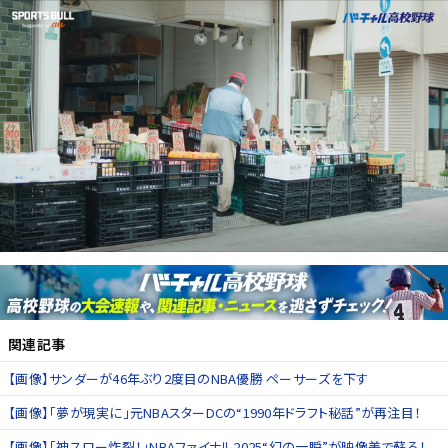
関連記事
【画像】サンダーが46年ぶり2度目のNBA優勝 ペーサーズを下す
【画像】「夢が現実に」元NBAスターDCの“1990年ドラフト秘話”が再注目！
【画像】「神スロー炸裂！」NBAファイナル2025“幻の一瞬”が映像美で蘇る！