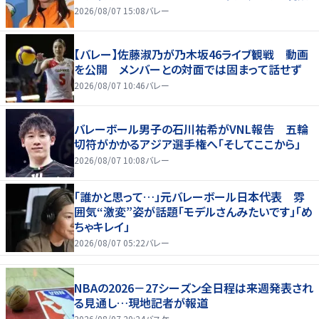
2026/08/07 15:08
バレー
【バレー】佐藤淑乃が乃木坂46ライブ観戦 動画
を公開 メンバーとの対面では固まって話せず
2026/08/07 10:46
バレー
バレーボール男子の石川祐希がVNL報告 五輪
切符がかかるアジア選手権へ「そしてここから」
2026/08/07 10:08
バレー
「誰かと思って…」元バレーボール日本代表 雰
囲気“激変”姿が話題「モデルさんみたいです」「め
ちゃキレイ」
2026/08/07 05:22
バレー
NBAの2026－27シーズン全日程は来週発表され
る見通し…現地記者が報道
2026/08/07 20:24
バスケ