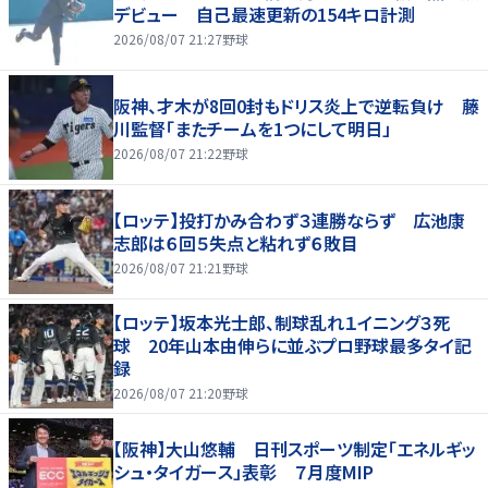
デビュー 自己最速更新の154キロ計測
2026/08/07 21:27
野球
阪神、才木が8回0封もドリス炎上で逆転負け 藤
川監督「またチームを1つにして明日」
2026/08/07 21:22
野球
【ロッテ】投打かみ合わず３連勝ならず 広池康
志郎は６回５失点と粘れず６敗目
2026/08/07 21:21
野球
【ロッテ】坂本光士郎、制球乱れ１イニング３死
球 20年山本由伸らに並ぶプロ野球最多タイ記
録
2026/08/07 21:20
野球
【阪神】大山悠輔 日刊スポーツ制定「エネルギッ
シュ・タイガース」表彰 ７月度MIP