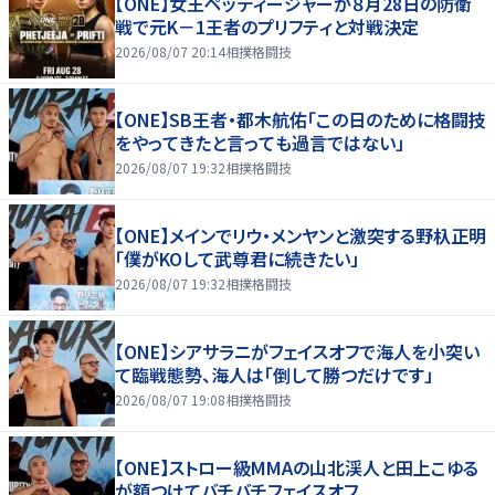
【ONE】女王ペッディージャーが８月28日の防衛
戦で元K－1王者のプリフティと対戦決定
2026/08/07 20:14
相撲格闘技
【ONE】SB王者・都木航佑「この日のために格闘技
をやってきたと言っても過言ではない」
2026/08/07 19:32
相撲格闘技
【ONE】メインでリウ・メンヤンと激突する野杁正明
「僕がKOして武尊君に続きたい」
2026/08/07 19:32
相撲格闘技
【ONE】シアサラニがフェイスオフで海人を小突い
て臨戦態勢、海人は「倒して勝つだけです」
2026/08/07 19:08
相撲格闘技
【ONE】ストロー級MMAの山北渓人と田上こゆる
が額つけてバチバチフェイスオフ