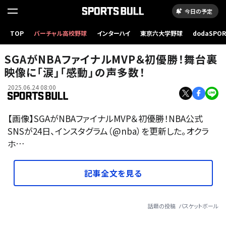
今日の予定
TOP
バーチャル高校野球
インターハイ
東京六大学野球
dodaSPO
（新しいタブ
SGAがNBAファイナルMVP＆初優勝！舞台裏
映像に「涙」「感動」の声多数！
2025.06.24 08:00
【画像】SGAがNBAファイナルMVP＆初優勝！NBA公式
SNSが24日、インスタグラム（@nba）を更新した。オクラ
ホ…
記事全文を見る
話題の投稿
バスケットボール