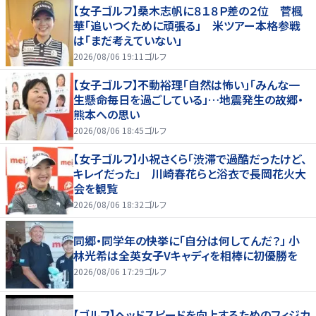
【女子ゴルフ】桑木志帆に８１８Ｐ差の２位 菅楓
華「追いつくために頑張る」 米ツアー本格参戦
は「まだ考えていない」
2026/08/06 19:11
ゴルフ
【女子ゴルフ】不動裕理「自然は怖い」「みんな一
生懸命毎日を過ごしている」…地震発生の故郷・
熊本への思い
2026/08/06 18:45
ゴルフ
【女子ゴルフ】小祝さくら「渋滞で過酷だったけど、
キレイだった」 川崎春花らと浴衣で長岡花火大
会を観覧
2026/08/06 18:32
ゴルフ
同郷・同学年の快挙に「自分は何してんだ？」 小
林光希は全英女子Vキャディを相棒に初優勝を
2026/08/06 17:29
ゴルフ
【ゴルフ】ヘッドスピードを向上するためのフィジカ