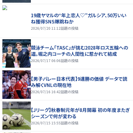
19歳ヤマルの“年上恋人♡”ガルシア、50万いい
ね獲得SNS爆跳ねか
2026/07/20 11:12
話題の投稿
競泳チーム「TASC」が挑む2028年ロス五輪への
道。堀之内コーチの人間性に惹かれて結成
2026/07/17 06:06
話題の投稿
【男子バレー日本代表】9連勝の価値 データで読
み解くVNLの現在地
2026/07/16 16:42
話題の投稿
【Jリーグ】秋春制元年が8月開幕 初の年度またぎ
シーズンで何が変わる
2026/07/15 15:55
話題の投稿