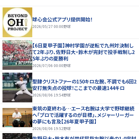
球心会公式アプリ提供開始！
2026/05/27 00:00
野球
【6日夏甲子園】神村学園が逆転で九州対決制し
て2年ぶり、佐野日大・鈴木が完封で投手戦制し2
5年ぶりの夏勝利
2026/07/06 00:00
野球
聖隷クリストファーの150キロ左腕、不調でも6回2
安打無失点の投球！ここまでの最速144キロ
2026/08/06 19:54
野球
東筑の夏終わる…エース右腕は大学で野球継続
へ「プロで活躍するのが目標」、メジャーリーガー
の夢にも言及【26年夏甲子園】
2026/08/06 19:52
野球
佐野日大・鈴木有が世代屈指左腕以来の1-0完封