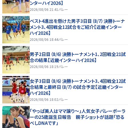
ンターハイ2026】
2026/08/06 21:41
バレー
ベスト4進出を懸けた男子3日目（8/7）決勝トーナ
メント3、4回戦全12試合をご紹介【近畿インター
ハイ2026】
2026/08/06 18:44
バレー
男子2日目（8/6）決勝トーナメント1、2回戦全21試
合の結果【近畿インターハイ2026】
2026/08/06 18:19
バレー
女子3日目（8/6）決勝トーナメント3、4回戦全12試
合結果と最終日（8/7）の試合予定【近畿インター
ハイ2026】
2026/08/06 18:02
バレー
「やっぱ美人はママ譲り～」人気女子バレーボーラ
ーの25歳誕生日報告 親子ショットが話題「恐る
べしDNAです」