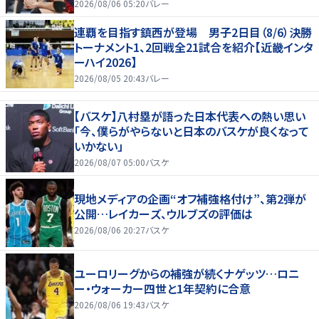
2026/08/06 05:20
バレー
連覇を目指す鎮西が登場 男子2日目（8/6）決勝
トーナメント1、2回戦全21試合を紹介【近畿インタ
ーハイ2026】
2026/08/05 20:43
バレー
【バスケ】八村塁が語った日本代表への熱い思い
「今、僕らがやらないと日本のバスケが良くなって
いかない」
2026/08/07 05:00
バスケ
現地メディアの企画“オフ補強格付け”、第2弾が
公開…レイカーズ、ウルブズの評価は
2026/08/06 20:27
バスケ
ユーロリーグからの補強が続くナゲッツ…ロニ
ー・ウォーカー四世と1年契約に合意
2026/08/06 19:43
バスケ