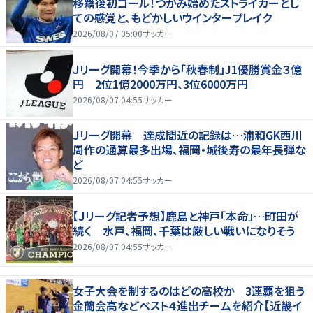
移籍後初ゴール！つかみ始めたストライカーとし
ての感覚と、もどかしいウインターブレイク
2026/08/07 05:00
サッカー
Ｊリーグ開幕！今季から「秋春制」J1優勝賞金３億
円 2位1億2000万円、3位6000万円
2026/08/07 04:55
サッカー
Ｊリーグ開幕 達成間近の記録は…浦和GK西川
周作の通算最多出場、福岡・城後寿の最年長弾な
ど
2026/08/07 04:55
サッカー
【Ｊリーグ記者予想】鹿島と神戸「本命」…町田が
続く 水戸、福岡、千葉は厳しい戦いになりそう
2026/08/07 04:55
サッカー
女子大会を制するのはどの高校か 3連覇を狙う
金蘭会高などベスト４進出チームを紹介【近畿イ