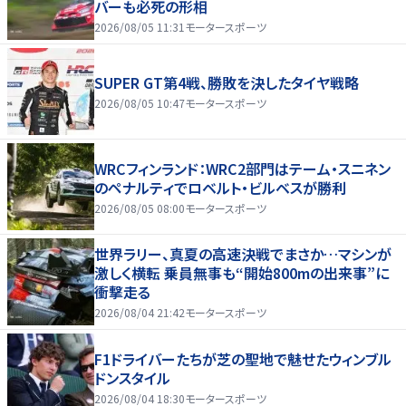
バーも必死の形相
2026/08/05 11:31
モータースポーツ
SUPER GT第4戦、勝敗を決したタイヤ戦略
2026/08/05 10:47
モータースポーツ
WRCフィンランド：WRC2部門はテーム・スニネン
のペナルティでロベルト・ビルベスが勝利
2026/08/05 08:00
モータースポーツ
世界ラリー、真夏の高速決戦でまさか…マシンが
激しく横転 乗員無事も“開始800mの出来事”に
衝撃走る
2026/08/04 21:42
モータースポーツ
F1ドライバーたちが芝の聖地で魅せたウィンブル
ドンスタイル
2026/08/04 18:30
モータースポーツ