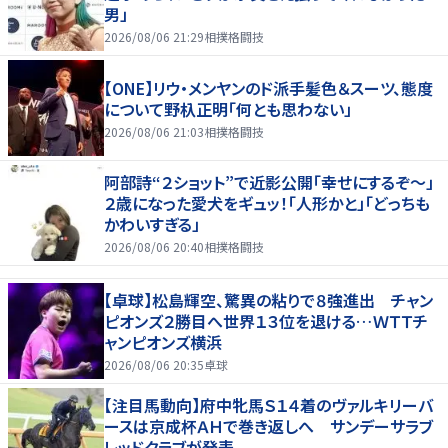
男」
2026/08/06 21:29
相撲格闘技
【ONE】リウ・メンヤンのド派手髪色＆スーツ、態度
について野杁正明「何とも思わない」
2026/08/06 21:03
相撲格闘技
阿部詩“２ショット”で近影公開「幸せにするぞ〜」
２歳になった愛犬をギュッ！「人形かと」「どっちも
かわいすぎる」
2026/08/06 20:40
相撲格闘技
【卓球】松島輝空、驚異の粘りで８強進出 チャン
ピオンズ２勝目へ世界１３位を退ける…ＷＴＴチ
ャンピオンズ横浜
2026/08/06 20:35
卓球
【注目馬動向】府中牝馬Ｓ１４着のヴァルキリーバ
ースは京成杯ＡＨで巻き返しへ サンデーサラブ
レッドクラブが発表