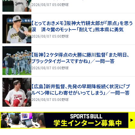
2026/08/07 05:00
野球
【とっておきメモ】阪神大竹耕太郎が「原点」を思う
涙 済々黌のモットー「耐えて」熊本県に勇気
2026/08/07 05:00
野球
【阪神】２ケタ得点の大勝に藤川監督「また明日、
ブラックタイガースですかね」／一問一答
2026/08/07 05:00
野球
【広島】新井監督、先発の早期降板続く状況に「ブ
ルペン陣にしわ寄せがいってしまう」／一問一答
2026/08/07 05:00
野球