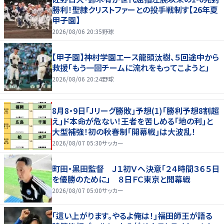
勝利！聖隷クリストファーとの投手戦制す【26年夏
甲子園】
2026/08/06 20:35
野球
【甲子園】神村学園エース龍頭汰樹、５回途中から
救援「もう一回チームに流れをもってこようと」
2026/08/06 20:24
野球
8月8・9日｢Jリーグ勝敗｣予想(1)｢勝利予想8割超
え｣ド本命が危ない！王者を苦しめる｢地の利｣と
大型補強！初の秋春制｢開幕戦｣は大波乱！
2026/08/07 05:30
サッカー
町田・黒田監督 Ｊ１初Ｖへ決意「２４時間３６５日
を優勝のために」 ８日ＦＣ東京と開幕戦
2026/08/07 05:00
サッカー
｢這い上がります。やるよ俺は！｣福田師王が語る