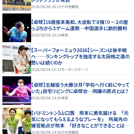
2026/08/06 20:15
その他競技
【卓球】18歳張本美和、大逆転で８強！０－２の崖
っぷちから３ゲーム連取…中国選手に劇的勝利
2026/08/06 20:24
卓球
【スーパーフォーミュラ2026】シーズンは後半戦
へ……ランキングトップを独走する太田格之進の
勢いは続くのか
2026/08/06 16:32
モータースポーツ
【卓球】五輪狙う大藤沙月「学校へ行く前にやって
いた」自宅リビングに卓球台…飛躍の原点とは？
2026/08/06 14:36
卓球
【バドミントン】山口茜 熊本に勇気届ける 「元
気になってもらえるようなプレーを」 所属先の
練習拠点が熊本 「好きなことができることは当
たり前じゃない」
2026/08/06 14:36
その他競技