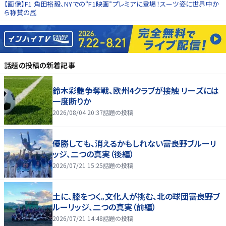
【画像】F1 角田裕毅、NYでの“F1映画”プレミアに登場！スーツ姿に世界中か
ら称賛の嵐
話題の投稿
の新着記事
鈴木彩艶争奪戦、欧州4クラブが接触 リーズには
一度断りか
2026/08/04 20:37
話題の投稿
優勝しても、消えるかもしれない――富良野ブルーリ
ッジ、二つの真実（後編）
2026/07/21 15:25
話題の投稿
土に、膝をつく。文化人が挑む、北の球団――富良野ブ
ルーリッジ、二つの真実（前編）
2026/07/21 14:48
話題の投稿