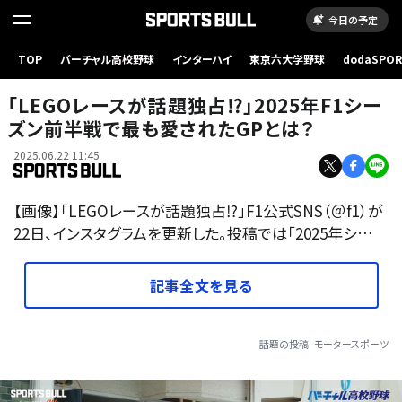
今日の予定
TOP
バーチャル高校野球
インターハイ
東京六大学野球
dodaSPO
（新しいタブ
「LEGOレースが話題独占⁉」2025年F1シー
ズン前半戦で最も愛されたGPとは？
2025.06.22 11:45
【画像】「LEGOレースが話題独占⁉」F1公式SNS（＠f1）が
22日、インスタグラムを更新した。投稿では「2025年シ…
記事全文を見る
話題の投稿
モータースポーツ