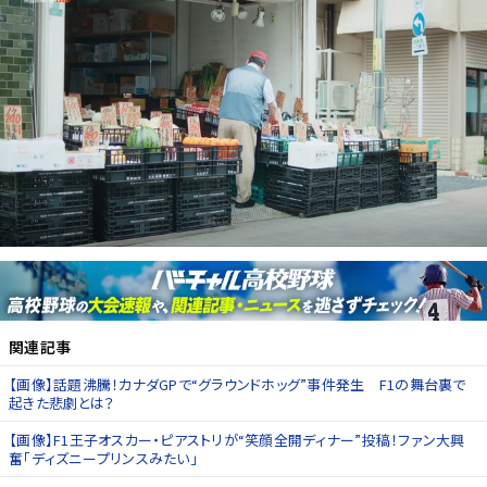
関連記事
【画像】話題沸騰！カナダGPで“グラウンドホッグ”事件発生 F1の舞台裏で
起きた悲劇とは？
【画像】F1王子オスカー・ピアストリが“笑顔全開ディナー”投稿！ファン大興
奮「ディズニープリンスみたい」