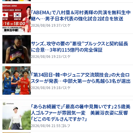
『ABEMA』で八村塁＆河村勇輝の共演を無料生中
継へ…男子日本代表の強化試合2試合を放送
2026/08/06 19:37
バスケ
サンズ、攻守の要の”悪役”ブルックスと契約延長
に合意…3年約115億円の完全保証
2026/08/06 19:23
バスケ
「第34回日・韓・中ジュニア交流競技会」の大会ロ
スターが発表…中部大第一から馬越ら3名が選出
2026/08/06 19:18
バスケ
「あらお綺麗で」「最高の暑中見舞いです」２５歳美
人ゴルファーが雰囲気一変 美麗浴衣姿に反響
「どこのモデルさんですか？」
2026/08/06 21:55
ゴルフ