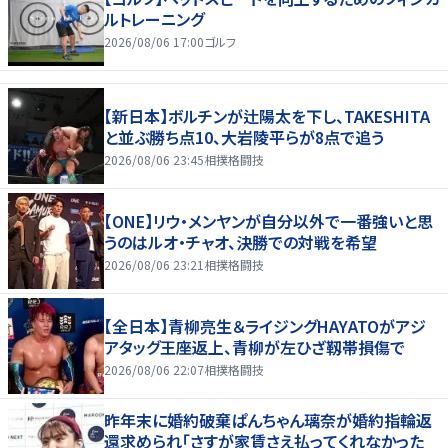
ルトレーニング
2026/08/06 17:00
ゴルフ
【新日本】ボルチンが辻陽太を下し、TAKESHITA
と並ぶ勝ち点10、大岩陵平らが8点で追う
2026/08/06 23:45
相撲格闘技
【ONE】リウ・メンヤンが自分以外で一番強いと思
うのはルオ・チャオ、決勝での対戦を希望
2026/08/06 23:21
相撲格闘技
【全日本】青柳亮生＆ライジングHAYATOがアジ
アタッグ王座返上、青柳が左ひざ靱帯損傷で
2026/08/06 22:07
相撲格闘技
昨年末に婚約破棄ぱんちゃん璃奈が婚約指輪返
還求められ「さすが家賃さえ払ってくれなかった