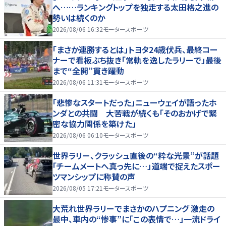
へ……ランキングトップを独走する太田格之進の
勢いは続くのか
2026/08/06 16:32
モータースポーツ
「まさか連勝するとは」トヨタ24歳伏兵、最終コー
ナーで看板ぶち抜き「常軌を逸したラリーで」最後
まで“全開”貫き躍動
2026/08/06 11:31
モータースポーツ
「悲惨なスタートだった」ニューウェイが語ったホ
ンダとの共闘 大苦戦が続くも「そのおかげで緊
密な協力関係を築けた」
2026/08/06 06:10
モータースポーツ
世界ラリー、クラッシュ直後の“粋な光景”が話題
「チームメートへ真っ先に…」道端で捉えたスポー
ツマンシップに称賛の声
2026/08/05 17:21
モータースポーツ
大荒れ世界ラリーでまさかのハプニング 激走の
最中、車内の“惨事”に「この表情で…」一流ドライ