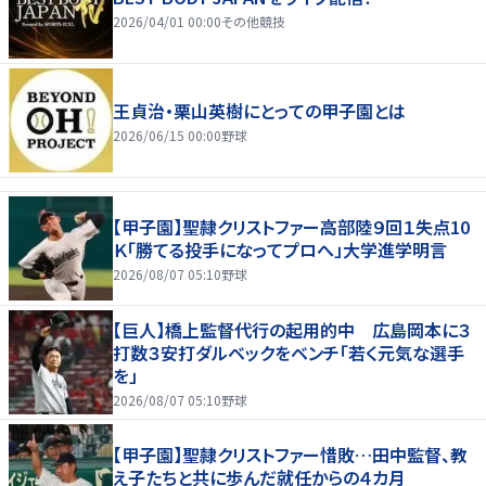
2026/04/01 00:00
その他競技
王貞治・栗山英樹にとっての甲子園とは
2026/06/15 00:00
野球
【甲子園】聖隷クリストファー高部陸９回１失点10
Ｋ「勝てる投手になってプロへ」大学進学明言
2026/08/07 05:10
野球
【巨人】橋上監督代行の起用的中 広島岡本に３
打数３安打ダルベックをベンチ「若く元気な選手
を」
2026/08/07 05:10
野球
【甲子園】聖隷クリストファー惜敗…田中監督、教
え子たちと共に歩んだ就任からの４カ月