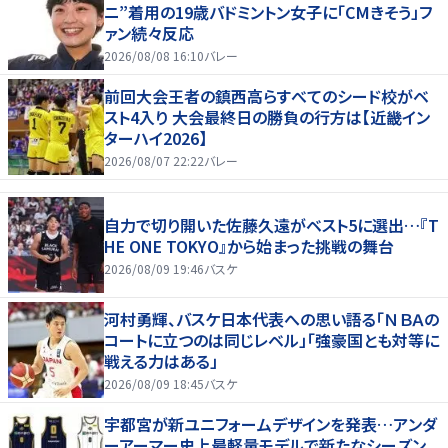
ニ”着用の19歳バドミントン女子に「CMきそう」フ
ァン続々反応
2026/08/08 16:10
バレー
前回大会王者の鎮西高らすべてのシード校がベ
スト4入り 大会最終日の勝負の行方は【近畿イン
ターハイ2026】
2026/08/07 22:22
バレー
自力で切り開いた佐藤久遠がベスト5に選出…『T
HE ONE TOKYO』から始まった挑戦の舞台
2026/08/09 19:46
バスケ
河村勇輝、バスケ日本代表への思い語る「ＮＢＡの
コートに立つのは同じレベル」「強豪国とも対等に
戦える力はある」
2026/08/09 18:45
バスケ
宇都宮が新ユニフォームデザインを発表…アンダ
ーアーマー史上最軽量モデルで新たなシーズン