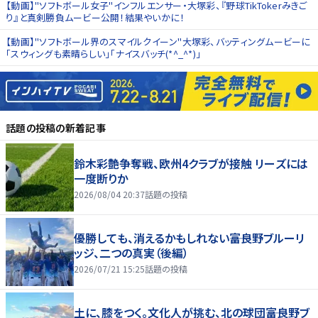
【動画】"ソフトボール女子"インフルエンサー・大塚彩、『野球TikTokerみきご
り』と真剣勝負ムービー公開！結果やいかに！
【動画】"ソフトボール界のスマイルクイーン"大塚彩、バッティングムービーに
「スウィングも素晴らしい」「ナイスバッチ(*^_^*)」
話題の投稿
の新着記事
鈴木彩艶争奪戦、欧州4クラブが接触 リーズには
一度断りか
2026/08/04 20:37
話題の投稿
優勝しても、消えるかもしれない――富良野ブルーリ
ッジ、二つの真実（後編）
2026/07/21 15:25
話題の投稿
土に、膝をつく。文化人が挑む、北の球団――富良野ブ