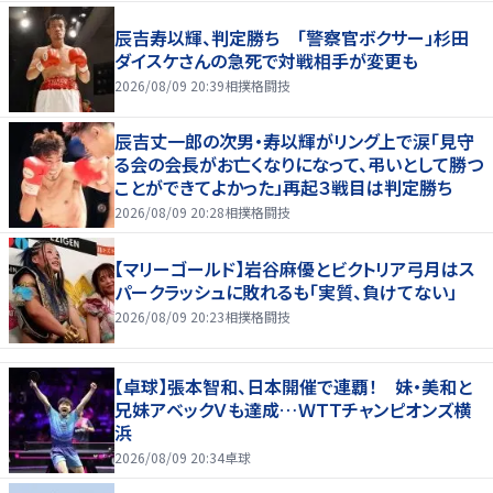
辰吉寿以輝、判定勝ち 「警察官ボクサー」杉田
ダイスケさんの急死で対戦相手が変更も
2026/08/09 20:39
相撲格闘技
辰吉丈一郎の次男・寿以輝がリング上で涙「見守
る会の会長がお亡くなりになって、弔いとして勝つ
ことができてよかった」再起３戦目は判定勝ち
2026/08/09 20:28
相撲格闘技
【マリーゴールド】岩谷麻優とビクトリア弓月はス
パークラッシュに敗れるも「実質、負けてない」
2026/08/09 20:23
相撲格闘技
【卓球】張本智和、日本開催で連覇！ 妹・美和と
兄妹アベックＶも達成…ＷＴＴチャンピオンズ横
浜
2026/08/09 20:34
卓球