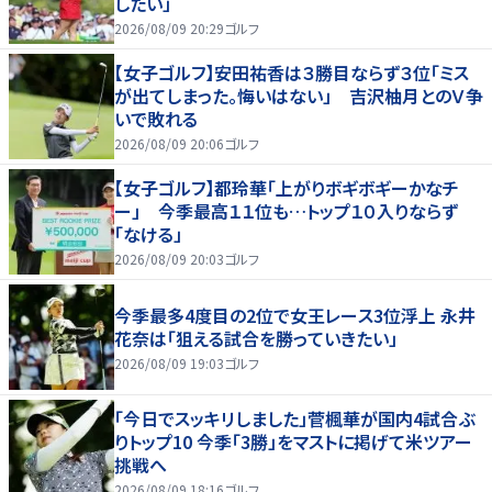
したい」
2026/08/09 20:29
ゴルフ
【女子ゴルフ】安田祐香は３勝目ならず３位「ミス
が出てしまった。悔いはない」 吉沢柚月とのＶ争
いで敗れる
2026/08/09 20:06
ゴルフ
【女子ゴルフ】都玲華「上がりボギボギーかなチ
ー」 今季最高１１位も…トップ１０入りならず
「なける」
2026/08/09 20:03
ゴルフ
今季最多4度目の2位で女王レース3位浮上 永井
花奈は「狙える試合を勝っていきたい」
2026/08/09 19:03
ゴルフ
「今日でスッキリしました」菅楓華が国内4試合ぶ
りトップ10 今季「3勝」をマストに掲げて米ツアー
挑戦へ
2026/08/09 18:16
ゴルフ