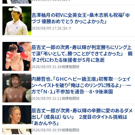
吉澤柚月の初Vに全英女王・桑木志帆も祝福「ゆ
づづ 優勝おめでとう かっこよかった」
2026/08/09 17:26
ゴルフ
辰吉丈一郎の次男・寿以輝が判定勝ちにリング上
で涙「弔いとして、勝つことができてよかった」 親
子２代にわたる後援者が５月に急逝
2026/08/09 21:26
相撲格闘技
内藤哲也、「ＧＨＣヘビー級王座」初奪取…シェイ
ン・ヘイストを破り「俺はこのリングに残るよ」…一
方で「Ｎ-１」不参加を通告…８・９後楽園
2026/08/09 21:11
相撲格闘技
辰吉丈一郎が次男・寿以輝の辛勝に愛のあるダメ
出し「（成長は）ない」 ２度目のタイトル挑戦は
「あかんやろ」
2026/08/09 20:59
相撲格闘技