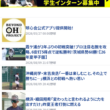
球心会公式アプリ提供開始！
2026/05/27 00:00
野球
霞ケ浦が2年ぶりの初戦突破！プロ注目右腕を攻
略、6安打5得点で逆転勝利！茨城県勢60勝！【26
年夏甲子園】
2026/08/09 21:07
野球
沖縄尚学・末吉良丞「一番は楽しむこと、その上で
勝ちに…」横浜との初戦へ熱い思い
2026/08/09 20:41
野球
横浜・織田翔希「変わったと言われるように力を
出すだけ」昨夏王者打倒に燃える
2026/08/09 20:02
野球