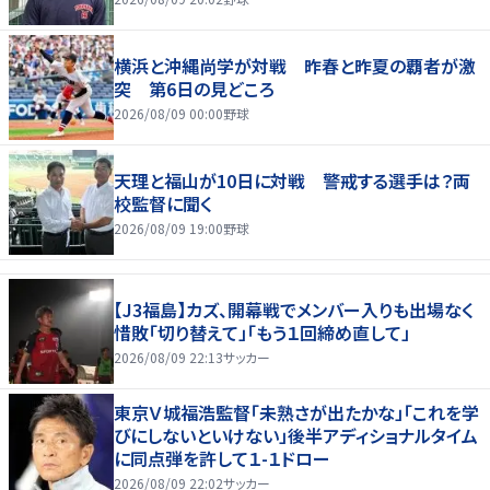
横浜と沖縄尚学が対戦 昨春と昨夏の覇者が激
突 第6日の見どころ
2026/08/09 00:00
野球
天理と福山が10日に対戦 警戒する選手は？両
校監督に聞く
2026/08/09 19:00
野球
【J3福島】カズ、開幕戦でメンバー入りも出場なく
惜敗「切り替えて」「もう１回締め直して」
2026/08/09 22:13
サッカー
東京Ｖ城福浩監督「未熟さが出たかな」「これを学
びにしないといけない」後半アディショナルタイム
に同点弾を許して１-１ドロー
2026/08/09 22:02
サッカー