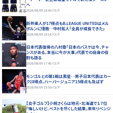
へ
2026/08/09 18:43
バスケ
新井楽人が17得点もB.LEAGUE UNITEDはメル
ボルンに惜敗…中村拓人「全員が成長できた」
2026/08/09 18:16
バスケ
日本代表復帰の八村塁「日本のバスケは今、チャ
ンスがある。本当に今が大事」代表での自身の役
割も語る
2026/08/09 17:45
バスケ
モンゴルとの第1戦は黒星…男子日本代表はカー
ク18得点、ハーパージュニア15得点も及ばず
2026/08/09 15:50
バスケ
【女子ゴルフ】小祝さくらは地元・北海道で１７位
「悔しいけど、ベストを尽くした結果。来年リベンジ