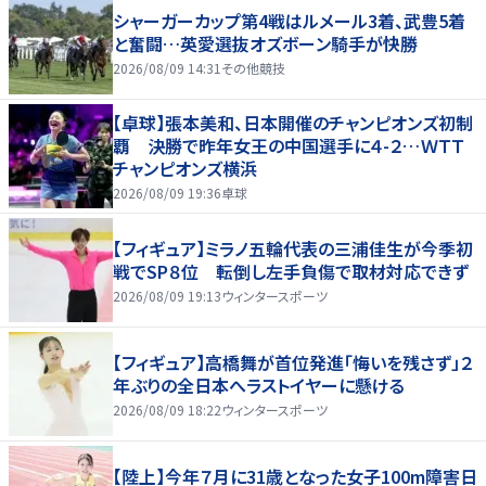
シャーガーカップ第4戦はルメール3着、武豊5着
と奮闘…英愛選抜オズボーン騎手が快勝
2026/08/09 14:31
その他競技
【卓球】張本美和、日本開催のチャンピオンズ初制
覇 決勝で昨年女王の中国選手に４-２…ＷＴＴ
チャンピオンズ横浜
2026/08/09 19:36
卓球
【フィギュア】ミラノ五輪代表の三浦佳生が今季初
戦でSP８位 転倒し左手負傷で取材対応できず
2026/08/09 19:13
ウィンタースポーツ
【フィギュア】高橋舞が首位発進「悔いを残さず」２
年ぶりの全日本へラストイヤーに懸ける
2026/08/09 18:22
ウィンタースポーツ
【陸上】今年７月に31歳となった女子100m障害日