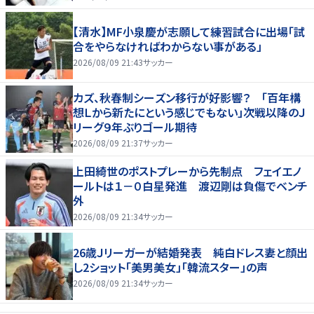
【清水】MF小泉慶が志願して練習試合に出場「試
合をやらなければわからない事がある」
2026/08/09 21:43
サッカー
カズ、秋春制シーズン移行が好影響？ 「百年構
想Ｌから新たにという感じでもない」次戦以降のＪ
リーグ９年ぶりゴール期待
2026/08/09 21:37
サッカー
上田綺世のポストプレーから先制点 フェイエノ
ールトは１－０白星発進 渡辺剛は負傷でベンチ
外
2026/08/09 21:34
サッカー
26歳Ｊリーガーが結婚発表 純白ドレス妻と顔出
し2ショット「美男美女」「韓流スター」の声
2026/08/09 21:34
サッカー