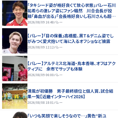
「タキシード姿が格好良くて放心状態」バレー石川
祐希らの激レア姿にファン騒然 川合会長が投
稿「鼻血が出る」「会長格好良いし石川さんも超格
好いい」
2026/08/09 16:48
バレー
【バレー】「目の保養」高橋藍、黒Ｔ＆デニム姿でし
がみつく愛犬抱いて海に入るオフショなど披露
2026/08/09 12:12
バレー
【バレー】アルテミス北海道・鳥本香琳、オフはアク
ティブに 余市でサップも体験
2026/08/09 06:00
バレー
清風が初優勝 男子最終順位と個人賞、試合結
果一覧【近畿インターハイ2026】
2026/08/08 18:01
バレー
「いつも笑顔で楽しそうなので…」黄色“新ユ