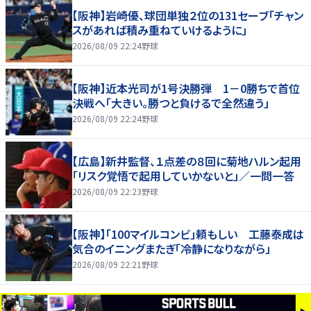
【阪神】岩崎優、球団単独２位の131セーブ「チャン
スがあれば積み重ねていけるように」
2026/08/09 22:24
野球
【阪神】近本光司が1号決勝弾 1－0勝ちで首位
決戦へ「大きい。勝つと負けるで全然違う」
2026/08/09 22:24
野球
【広島】新井監督、１点差の８回に菊地ハルン起用
「リスク覚悟で起用していかないと」／一問一答
2026/08/09 22:23
野球
【阪神】「100マイルコンビ」頼もしい 工藤泰成は
気合のイニングまたぎ「冷静になりながら」
2026/08/09 22:21
野球