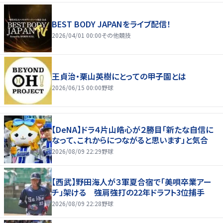
BEST BODY JAPANをライブ配信！
2026/04/01 00:00
その他競技
王貞治・栗山英樹にとっての甲子園とは
2026/06/15 00:00
野球
【DeNA】ドラ４片山皓心が２勝目「新たな自信に
なって、これからにつながると思います」と気合
2026/08/09 22:29
野球
【西武】野田海人が３軍夏合宿で「美唄卒業アー
チ」架ける 強肩強打の22年ドラフト3位捕手
2026/08/09 22:28
野球