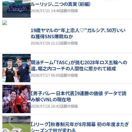
ルーリッジ、二つの真実（前編）
2026/07/21 14:48
話題の投稿
19歳ヤマルの“年上恋人♡”ガルシア、50万いい
ね獲得SNS爆跳ねか
2026/07/20 11:12
話題の投稿
競泳チーム「TASC」が挑む2028年ロス五輪への
道。堀之内コーチの人間性に惹かれて結成
2026/07/17 06:06
話題の投稿
【男子バレー日本代表】9連勝の価値 データで読
み解くVNLの現在地
2026/07/16 16:42
話題の投稿
【Jリーグ】秋春制元年が8月開幕 初の年度またぎ
シーズンで何が変わる