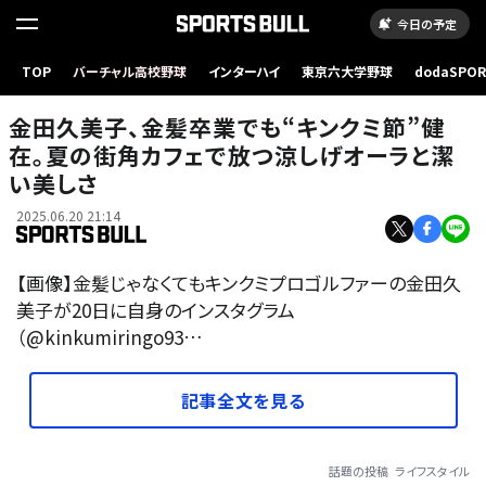
今日の予定
TOP
バーチャル高校野球
インターハイ
東京六大学野球
dodaSPO
（新しいタブ
金田久美子、金髪卒業でも“キンクミ節”健
在。夏の街角カフェで放つ涼しげオーラと潔
い美しさ
2025.06.20 21:14
【画像】金髪じゃなくてもキンクミプロゴルファーの金田久
美子が20日に自身のインスタグラム
（@kinkumiringo93…
記事全文を見る
話題の投稿
ライフスタイル