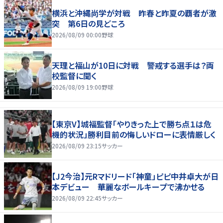
横浜と沖縄尚学が対戦 昨春と昨夏の覇者が激
突 第6日の見どころ
2026/08/09 00:00
野球
天理と福山が10日に対戦 警戒する選手は？両
校監督に聞く
2026/08/09 19:00
野球
【東京V】城福監督「やりきった上で勝ち点１は危
機的状況」勝利目前の悔しいドローに表情厳しく
2026/08/09 23:15
サッカー
【J2今治】元Rマドリード「神童」ピピ中井卓大が日
本デビュー 華麗なボールキープで沸かせる
2026/08/09 22:45
サッカー