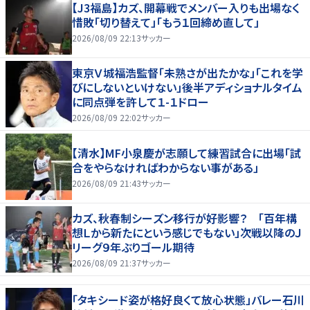
【J3福島】カズ、開幕戦でメンバー入りも出場なく
惜敗「切り替えて」「もう１回締め直して」
2026/08/09 22:13
サッカー
東京Ｖ城福浩監督「未熟さが出たかな」「これを学
びにしないといけない」後半アディショナルタイム
に同点弾を許して１-１ドロー
2026/08/09 22:02
サッカー
【清水】MF小泉慶が志願して練習試合に出場「試
合をやらなければわからない事がある」
2026/08/09 21:43
サッカー
カズ、秋春制シーズン移行が好影響？ 「百年構
想Ｌから新たにという感じでもない」次戦以降のＪ
リーグ９年ぶりゴール期待
2026/08/09 21:37
サッカー
「タキシード姿が格好良くて放心状態」バレー石川