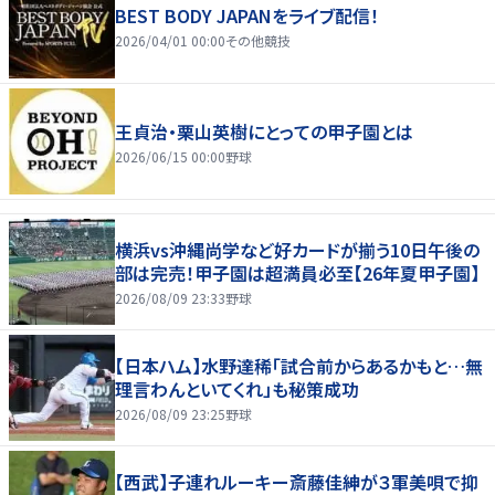
BEST BODY JAPANをライブ配信！
2026/04/01 00:00
その他競技
王貞治・栗山英樹にとっての甲子園とは
2026/06/15 00:00
野球
横浜vs沖縄尚学など好カードが揃う10日午後の
部は完売！甲子園は超満員必至【26年夏甲子園】
2026/08/09 23:33
野球
【日本ハム】水野達稀「試合前からあるかもと…無
理言わんといてくれ」も秘策成功
2026/08/09 23:25
野球
【西武】子連れルーキー斎藤佳紳が３軍美唄で抑