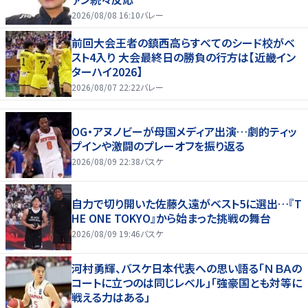
2026/08/08 16:10
バレー
前回大会王者の鎮西高らすべてのシード校がベ
スト4入り 大会最終日の勝負の行方は【近畿イン
ターハイ2026】
2026/08/07 22:22
バレー
OG・アヌノビーが母国メディア出演…劇的ティッ
プインや激闘のプレーオフを振り返る
2026/08/09 22:38
バスケ
自力で切り開いた佐藤久遠がベスト5に選出…『T
HE ONE TOKYO』から始まった挑戦の舞台
2026/08/09 19:46
バスケ
河村勇輝、バスケ日本代表への思い語る「ＮＢＡの
コートに立つのは同じレベル」「強豪国とも対等に
戦える力はある」