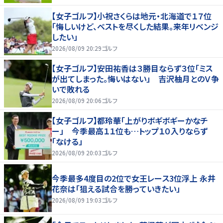
【女子ゴルフ】小祝さくらは地元・北海道で１７位
「悔しいけど、ベストを尽くした結果。来年リベンジ
したい」
2026/08/09 20:29
ゴルフ
【女子ゴルフ】安田祐香は３勝目ならず３位「ミス
が出てしまった。悔いはない」 吉沢柚月とのＶ争
いで敗れる
2026/08/09 20:06
ゴルフ
【女子ゴルフ】都玲華「上がりボギボギーかなチ
ー」 今季最高１１位も…トップ１０入りならず
「なける」
2026/08/09 20:03
ゴルフ
今季最多4度目の2位で女王レース3位浮上 永井
花奈は「狙える試合を勝っていきたい」
2026/08/09 19:03
ゴルフ