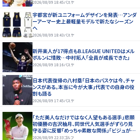
2026/08/09 18:45
バスケ
宇都宮が新ユニフォームデザインを発表…アンダ
ーアーマー史上最軽量モデルで新たなシーズン
へ
2026/08/09 18:43
バスケ
新井楽人が17得点もB.LEAGUE UNITEDはメル
ボルンに惜敗…中村拓人「全員が成長できた」
2026/08/09 18:16
バスケ
日本代表復帰の八村塁「日本のバスケは今、チャ
ンスがある。本当に今が大事」代表での自身の役
割も語る
2026/08/09 17:45
バスケ
「ただ美人なだけではなく人望もある選手」悲願
初優勝の吉沢柚月、同世代人気選手がずらり見
守る姿に反響「めっちゃ素敵な関係」「ビジュが良
すぎてびっくり」
2026/08/09 22:33
ゴルフ