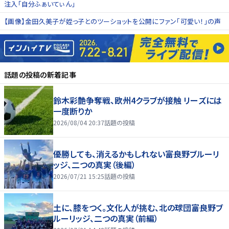
注入「自分ふぁいてぃん」
【画像】金田久美子が姪っ子とのツーショットを公開にファン「可愛い！」の声
話題の投稿
の新着記事
鈴木彩艶争奪戦、欧州4クラブが接触 リーズには
一度断りか
2026/08/04 20:37
話題の投稿
優勝しても、消えるかもしれない――富良野ブルーリ
ッジ、二つの真実（後編）
2026/07/21 15:25
話題の投稿
土に、膝をつく。文化人が挑む、北の球団――富良野ブ
ルーリッジ、二つの真実（前編）