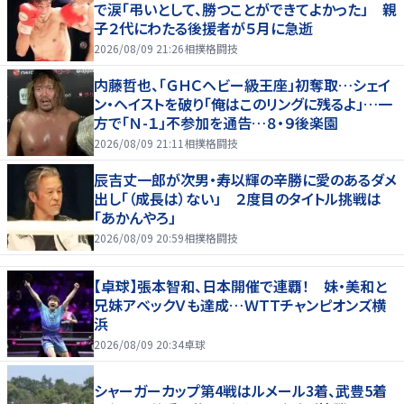
で涙「弔いとして、勝つことができてよかった」 親
子２代にわたる後援者が５月に急逝
2026/08/09 21:26
相撲格闘技
内藤哲也、「ＧＨＣヘビー級王座」初奪取…シェイ
ン・ヘイストを破り「俺はこのリングに残るよ」…一
方で「Ｎ-１」不参加を通告…８・９後楽園
2026/08/09 21:11
相撲格闘技
辰吉丈一郎が次男・寿以輝の辛勝に愛のあるダメ
出し「（成長は）ない」 ２度目のタイトル挑戦は
「あかんやろ」
2026/08/09 20:59
相撲格闘技
【卓球】張本智和、日本開催で連覇！ 妹・美和と
兄妹アベックＶも達成…ＷＴＴチャンピオンズ横
浜
2026/08/09 20:34
卓球
シャーガーカップ第4戦はルメール3着、武豊5着