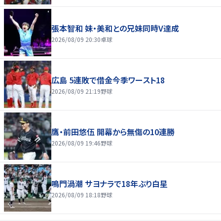
張本智和 妹・美和との兄妹同時V達成
2026/08/09 20:30
卓球
広島 5連敗で借金今季ワースト18
2026/08/09 21:19
野球
鷹・前田悠伍 開幕から無傷の10連勝
2026/08/09 19:46
野球
鳴門渦潮 サヨナラで18年ぶり白星
2026/08/09 18:18
野球