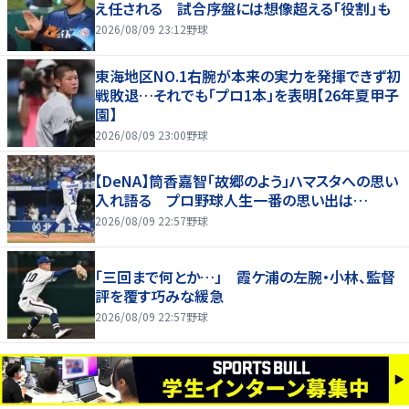
え任される 試合序盤には想像超える「役割」も
2026/08/09 23:12
野球
東海地区NO.1右腕が本来の実力を発揮できず初
戦敗退…それでも「プロ1本」を表明【26年夏甲子
園】
2026/08/09 23:00
野球
【DeNA】筒香嘉智「故郷のよう」ハマスタへの思い
入れ語る プロ野球人生一番の思い出は…
2026/08/09 22:57
野球
「三回まで何とか…」 霞ケ浦の左腕・小林、監督
評を覆す巧みな緩急
2026/08/09 22:57
野球