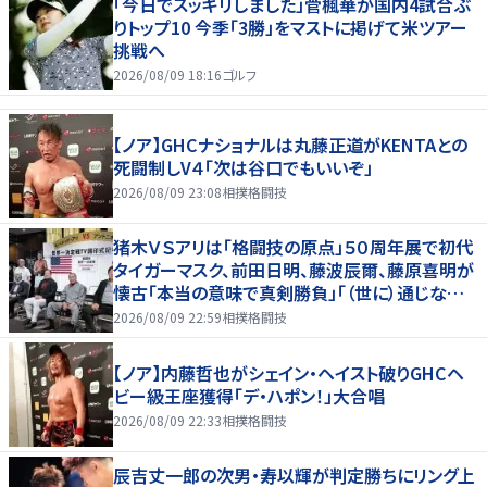
「今日でスッキリしました」菅楓華が国内4試合ぶ
りトップ10 今季「3勝」をマストに掲げて米ツアー
挑戦へ
2026/08/09 18:16
ゴルフ
【ノア】GHCナショナルは丸藤正道がKENTAとの
死闘制しV４「次は谷口でもいいぞ」
2026/08/09 23:08
相撲格闘技
猪木ＶＳアリは「格闘技の原点」５０周年展で初代
タイガーマスク、前田日明、藤波辰爾、藤原喜明が
懐古「本当の意味で真剣勝負」「（世に）通じない
歯がゆさも」
2026/08/09 22:59
相撲格闘技
【ノア】内藤哲也がシェイン・ヘイスト破りGHCヘ
ビー級王座獲得「デ・ハポン！」大合唱
2026/08/09 22:33
相撲格闘技
辰吉丈一郎の次男・寿以輝が判定勝ちにリング上