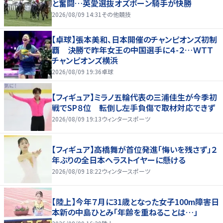
と奮闘…英愛選抜オズボーン騎手が快勝
2026/08/09 14:31
その他競技
【卓球】張本美和、日本開催のチャンピオンズ初制
覇 決勝で昨年女王の中国選手に４-２…ＷＴＴ
チャンピオンズ横浜
2026/08/09 19:36
卓球
【フィギュア】ミラノ五輪代表の三浦佳生が今季初
戦でSP８位 転倒し左手負傷で取材対応できず
2026/08/09 19:13
ウィンタースポーツ
【フィギュア】高橋舞が首位発進「悔いを残さず」２
年ぶりの全日本へラストイヤーに懸ける
2026/08/09 18:22
ウィンタースポーツ
【陸上】今年７月に31歳となった女子100m障害日
本新の中島ひとみ「年齢を重ねることは…」