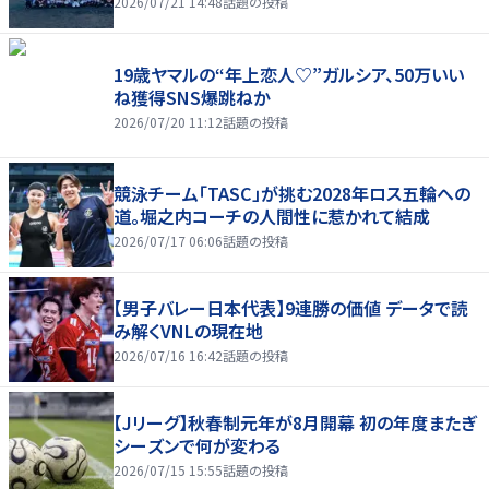
2026/07/21 14:48
話題の投稿
19歳ヤマルの“年上恋人♡”ガルシア、50万いい
ね獲得SNS爆跳ねか
2026/07/20 11:12
話題の投稿
競泳チーム「TASC」が挑む2028年ロス五輪への
道。堀之内コーチの人間性に惹かれて結成
2026/07/17 06:06
話題の投稿
【男子バレー日本代表】9連勝の価値 データで読
み解くVNLの現在地
2026/07/16 16:42
話題の投稿
【Jリーグ】秋春制元年が8月開幕 初の年度またぎ
シーズンで何が変わる
2026/07/15 15:55
話題の投稿