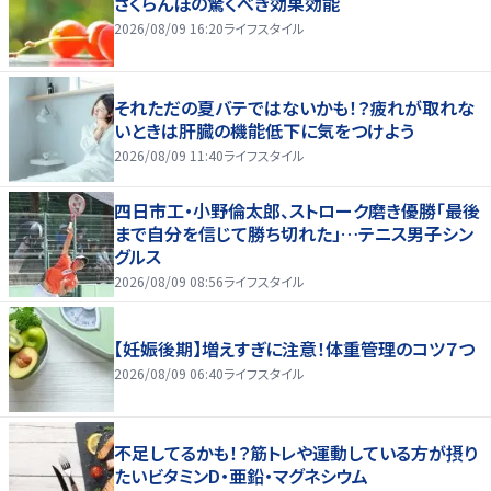
さくらんぼの驚くべき効果効能
2026/08/09 16:20
ライフスタイル
それただの夏バテではないかも！？疲れが取れな
いときは肝臓の機能低下に気をつけよう
2026/08/09 11:40
ライフスタイル
四日市工・小野倫太郎、ストローク磨き優勝「最後
まで自分を信じて勝ち切れた」…テニス男子シン
グルス
2026/08/09 08:56
ライフスタイル
【妊娠後期】増えすぎに注意！体重管理のコツ７つ
2026/08/09 06:40
ライフスタイル
不足してるかも！？筋トレや運動している方が摂り
たいビタミンD・亜鉛・マグネシウム