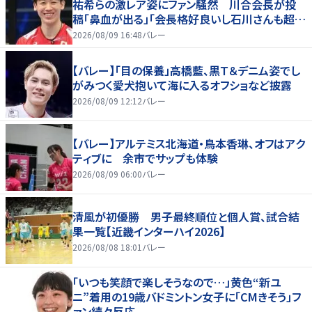
祐希らの激レア姿にファン騒然 川合会長が投
稿「鼻血が出る」「会長格好良いし石川さんも超格
好いい」
2026/08/09 16:48
バレー
【バレー】「目の保養」高橋藍、黒Ｔ＆デニム姿でし
がみつく愛犬抱いて海に入るオフショなど披露
2026/08/09 12:12
バレー
【バレー】アルテミス北海道・鳥本香琳、オフはアク
ティブに 余市でサップも体験
2026/08/09 06:00
バレー
清風が初優勝 男子最終順位と個人賞、試合結
果一覧【近畿インターハイ2026】
2026/08/08 18:01
バレー
「いつも笑顔で楽しそうなので…」黄色“新ユ
ニ”着用の19歳バドミントン女子に「CMきそう」フ
ァン続々反応