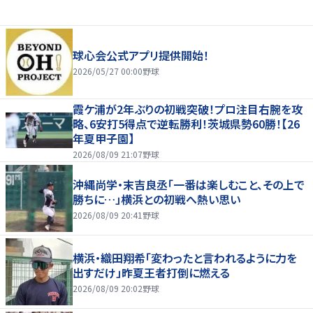
球心会公式アプリ提供開始！
2026/05/27 00:00
野球
霞ケ浦が2年ぶりの初戦突破！プロ注目右腕を攻
略、6安打5得点で逆転勝利！茨城県勢60勝！【26
年夏甲子園】
2026/08/09 21:07
野球
沖縄尚学・末吉良丞「一番は楽しむこと、その上で
勝ちに…」横浜との初戦へ熱い思い
2026/08/09 20:41
野球
横浜・織田翔希「変わったと言われるように力を
出すだけ」昨夏王者打倒に燃える
2026/08/09 20:02
野球