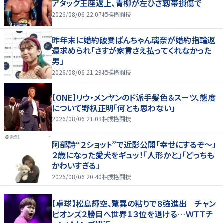
アタッグ王座返上、青柳が左ひざ靱帯損傷で
2026/08/06 22:07
相撲格闘技
昨年末に婚約破棄ぱんちゃん璃奈が婚約指輪返
還求められ「さすが家賃さえ払ってくれなかった
男」
2026/08/06 21:29
相撲格闘技
【ONE】リウ・メンヤンのド派手髪色＆スーツ、態度
について野杁正明「何とも思わない」
2026/08/06 21:03
相撲格闘技
阿部詩“２ショット”で近影公開「幸せにするぞ〜」
２歳になった愛犬をギュッ！「人形かと」「どっちも
かわいすぎる」
2026/08/06 20:40
相撲格闘技
【卓球】松島輝空、驚異の粘りで８強進出 チャン
ピオンズ２勝目へ世界１３位を退ける…ＷＴＴチ