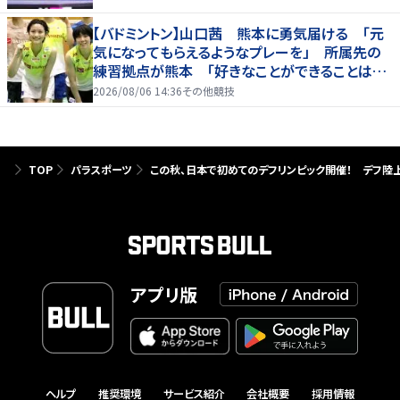
【バドミントン】山口茜 熊本に勇気届ける 「元
気になってもらえるようなプレーを」 所属先の
練習拠点が熊本 「好きなことができることは当
たり前じゃない」
2026/08/06 14:36
その他競技
TOP
パラスポーツ
この秋、日本で初めてのデフリンピック開催！ デフ陸
アプリ版
ヘルプ
推奨環境
サービス紹介
会社概要
採用情報