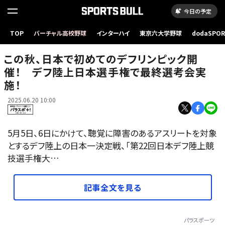
今日の予定
TOP
バーチャル高校野球
インターハイ
東京六大学野球
dodaSPO
（新しいタブ
この秋、日本で初めてのデフリンピック開
催！ デフ陸上日本選手権で最終選考会実
施！
2025.06.20 10:00
5月5日、6日にかけて、聴覚に障害のあるアスリートを対象
とするデフ陸上の日本一決定戦、「第22回日本デフ陸上競
技選手権大…
記事全文を見る
パラスポーツ