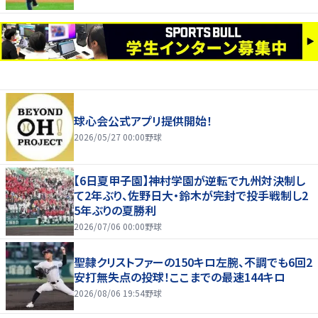
球心会公式アプリ提供開始！
2026/05/27 00:00
野球
【6日夏甲子園】神村学園が逆転で九州対決制し
て2年ぶり、佐野日大・鈴木が完封で投手戦制し2
5年ぶりの夏勝利
2026/07/06 00:00
野球
聖隷クリストファーの150キロ左腕、不調でも6回2
安打無失点の投球！ここまでの最速144キロ
2026/08/06 19:54
野球