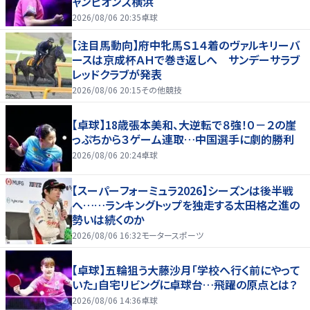
ャンピオンズ横浜
2026/08/06 20:35
卓球
【注目馬動向】府中牝馬Ｓ１４着のヴァルキリーバ
ースは京成杯ＡＨで巻き返しへ サンデーサラブ
レッドクラブが発表
2026/08/06 20:15
その他競技
【卓球】18歳張本美和、大逆転で８強！０－２の崖
っぷちから３ゲーム連取…中国選手に劇的勝利
2026/08/06 20:24
卓球
【スーパーフォーミュラ2026】シーズンは後半戦
へ……ランキングトップを独走する太田格之進の
勢いは続くのか
2026/08/06 16:32
モータースポーツ
【卓球】五輪狙う大藤沙月「学校へ行く前にやって
いた」自宅リビングに卓球台…飛躍の原点とは？
2026/08/06 14:36
卓球