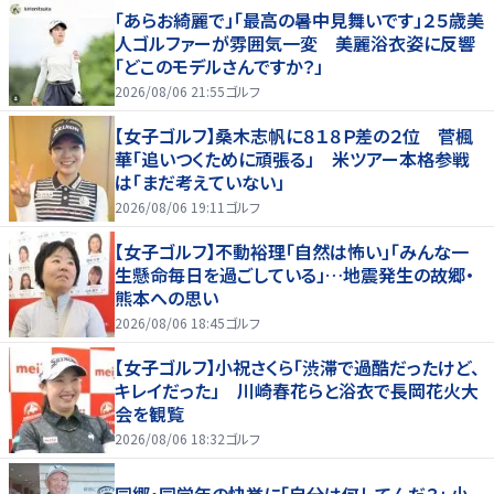
「あらお綺麗で」「最高の暑中見舞いです」２５歳美
人ゴルファーが雰囲気一変 美麗浴衣姿に反響
「どこのモデルさんですか？」
2026/08/06 21:55
ゴルフ
【女子ゴルフ】桑木志帆に８１８Ｐ差の２位 菅楓
華「追いつくために頑張る」 米ツアー本格参戦
は「まだ考えていない」
2026/08/06 19:11
ゴルフ
【女子ゴルフ】不動裕理「自然は怖い」「みんな一
生懸命毎日を過ごしている」…地震発生の故郷・
熊本への思い
2026/08/06 18:45
ゴルフ
【女子ゴルフ】小祝さくら「渋滞で過酷だったけど、
キレイだった」 川崎春花らと浴衣で長岡花火大
会を観覧
2026/08/06 18:32
ゴルフ