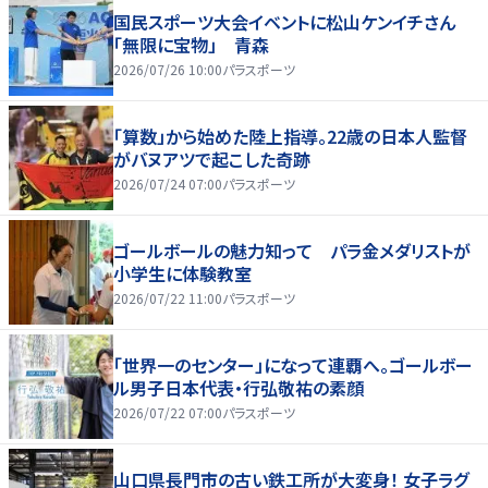
国民スポーツ大会イベントに松山ケンイチさん
「無限に宝物」 青森
2026/07/26 10:00
パラスポーツ
「算数」から始めた陸上指導。22歳の日本人監督
がバヌアツで起こした奇跡
2026/07/24 07:00
パラスポーツ
ゴールボールの魅力知って パラ金メダリストが
小学生に体験教室
2026/07/22 11:00
パラスポーツ
「世界一のセンター」になって連覇へ。ゴールボー
ル男子日本代表・行弘敬祐の素顔
2026/07/22 07:00
パラスポーツ
山口県長門市の古い鉄工所が大変身！ 女子ラグ