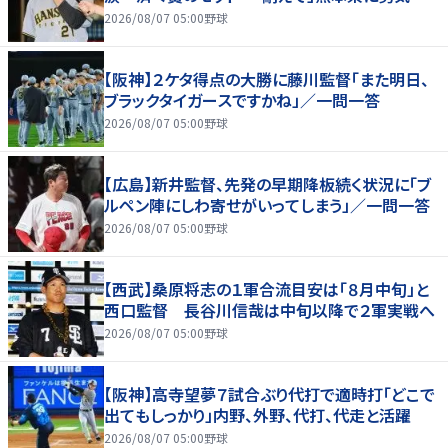
2026/08/07 05:00
野球
【阪神】２ケタ得点の大勝に藤川監督「また明日、
ブラックタイガースですかね」／一問一答
2026/08/07 05:00
野球
【広島】新井監督、先発の早期降板続く状況に「ブ
ルペン陣にしわ寄せがいってしまう」／一問一答
2026/08/07 05:00
野球
【西武】桑原将志の１軍合流目安は「８月中旬」と
西口監督 長谷川信哉は中旬以降で２軍実戦へ
2026/08/07 05:00
野球
【阪神】高寺望夢７試合ぶり代打で適時打「どこで
出てもしっかり」内野、外野、代打、代走と活躍
2026/08/07 05:00
野球