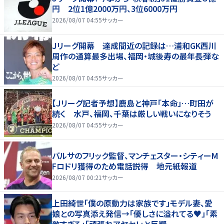
円 2位1億2000万円、3位6000万円
2026/08/07 04:55
サッカー
Ｊリーグ開幕 達成間近の記録は…浦和GK西川
周作の通算最多出場、福岡・城後寿の最年長弾な
ど
2026/08/07 04:55
サッカー
【Ｊリーグ記者予想】鹿島と神戸「本命」…町田が
続く 水戸、福岡、千葉は厳しい戦いになりそう
2026/08/07 04:55
サッカー
バルサのフリック監督、マンチェスター・シティーM
Fロドリ獲得のため電話説得 地元紙報道
2026/08/07 00:21
サッカー
上田綺世「僕の原動力は家族です」モデル妻、愛
娘との写真添え発信→「優しさに溢れてる♥」「素
敵すぎる」「頑張れアヤセ！」と反響