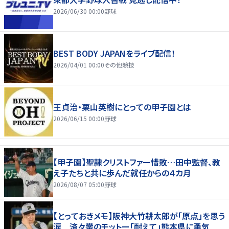
2026/06/30 00:00
野球
BEST BODY JAPANをライブ配信！
2026/04/01 00:00
その他競技
王貞治・栗山英樹にとっての甲子園とは
2026/06/15 00:00
野球
【甲子園】聖隷クリストファー惜敗…田中監督、教
え子たちと共に歩んだ就任からの４カ月
2026/08/07 05:00
野球
【とっておきメモ】阪神大竹耕太郎が「原点」を思う
涙 済々黌のモットー「耐えて」熊本県に勇気