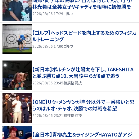
同郷・同学年の快挙に「自分は何してんだ？」 小
林光希は全英女子Vキャディを相棒に初優勝を
2026/08/06 17:29
ゴルフ
【ゴルフ】ヘッドスピードを向上するためのフィジカ
ルトレーニング
2026/08/06 17:00
ゴルフ
【新日本】ボルチンが辻陽太を下し、TAKESHITA
と並ぶ勝ち点10、大岩陵平らが8点で追う
2026/08/06 23:45
相撲格闘技
【ONE】リウ・メンヤンが自分以外で一番強いと思
うのはルオ・チャオ、決勝での対戦を希望
2026/08/06 23:21
相撲格闘技
【全日本】青柳亮生＆ライジングHAYATOがアジ