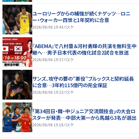
ユーロリーグからの補強が続くナゲッツ…ロニ
ー・ウォーカー四世と1年契約に合意
2026/08/06 19:43
バスケ
『ABEMA』で八村塁＆河村勇輝の共演を無料生中
継へ…男子日本代表の強化試合2試合を放送
2026/08/06 19:37
バスケ
サンズ、攻守の要の”悪役”ブルックスと契約延長
に合意…3年約115億円の完全保証
2026/08/06 19:23
バスケ
「第34回日・韓・中ジュニア交流競技会」の大会ロ
スターが発表…中部大第一から馬越ら3名が選出
2026/08/06 19:18
バスケ