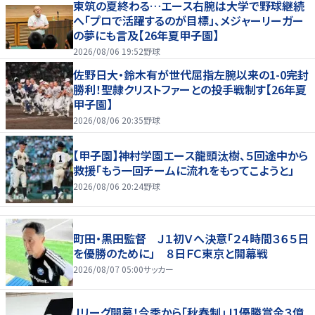
東筑の夏終わる…エース右腕は大学で野球継続
へ「プロで活躍するのが目標」、メジャーリーガー
の夢にも言及【26年夏甲子園】
2026/08/06 19:52
野球
佐野日大・鈴木有が世代屈指左腕以来の1-0完封
勝利！聖隷クリストファーとの投手戦制す【26年夏
甲子園】
2026/08/06 20:35
野球
【甲子園】神村学園エース龍頭汰樹、５回途中から
救援「もう一回チームに流れをもってこようと」
2026/08/06 20:24
野球
町田・黒田監督 Ｊ１初Ｖへ決意「２４時間３６５日
を優勝のために」 ８日ＦＣ東京と開幕戦
2026/08/07 05:00
サッカー
Ｊリーグ開幕！今季から「秋春制」J1優勝賞金３億