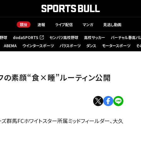
競技
速報
ライブ配信
マンガ
見逃し動画
野球
dodaSPORTS
センバツ高校野球
高校サッカー
バーチャル春高バ
（新しいタブで開く）
ABEMA
ウインタースポーツ
パラスポーツ
ダンス
モータースポーツ
そ
フの素顔“食×睡”ルーティン公開
ズ群馬FCホワイトスター所属ミッドフィールダー、大久