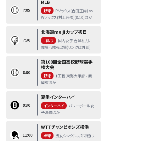
MLB
7:05
野球
Rソックス(吉田正尚) vs.
Wソックス(村上宗隆)(8:10)ほか
北海道meiji カップ初日
7:30
ゴルフ
国内女子 吉澤柚月、
佐藤心結ら出場(リンクは外部)
第108回全国高校野球選手
権大会
8:00
野球
1回戦 東海大甲府 - 鶴
岡東ほか
夏季インターハイ
9:30
インターハイ
バレーボール女
子決勝ほか
WTTチャンピオンズ横浜
11:00
卓球
男女シングルス2回戦(リ