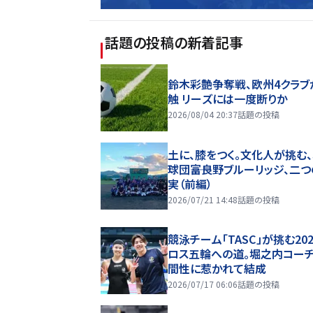
話題の投稿
の新着記事
鈴木彩艶争奪戦、欧州4クラブ
触 リーズには一度断りか
2026/08/04 20:37
話題の投稿
土に、膝をつく。文化人が挑む
球団――富良野ブルーリッジ、二
実（前編）
2026/07/21 14:48
話題の投稿
競泳チーム「TASC」が挑む20
ロス五輪への道。堀之内コー
間性に惹かれて結成
2026/07/17 06:06
話題の投稿