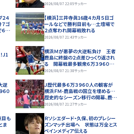
2026/08/07 22:05
サッカー
ブ２４
【横浜】三井寺眞16歳４カ月５日ゴ
計７ゴ
ールなどで勝利目前も…土壇場で
で６年
２点奪われ開幕戦敗れる
2026/08/07 21:43
サッカー
横浜Ｍが悪夢の大逆転負け 王者
！J1
鹿島に終盤の２点差ひっくり返され
る 開幕戦最多観衆６万３９６０人
の中、１６歳の新星・三井寺眞が秋
2026/08/07 21:38
サッカー
春制ファーストゴールも
大逆
Ｊ歴代最多６万３９６０人の観客が
９６０
横浜ＦＭ-鹿島戦の国立を埋める…
歴史的なシーズン移行の開幕、鹿島
が後半ＡＴ２発で４-３の劇的勝利
2026/08/07 21:27
サッカー
点目も
Ｒソシエダード・久保、初のプレシー
とま
ズンマッチ出場へ 状態は万全とス
ペインメディア伝える