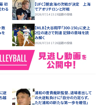
幕 初
【UFC】朝倉海の次戦が決定 上海
変わる
でアオリチロンと対戦
2026/07/14 15:19
話題の投稿
ー敗
【MLB】大谷翔平「300-150」に史上
みを
2位の速さで到達 記録の意味を読
み解く
2026/07/10 17:26
話題の投稿
に逆
浦和の曺貴裁新監督、退場者出して
ち越
の大逆転負けに「自分の力足らず。
ただ浦和の新たな第一歩を確信」