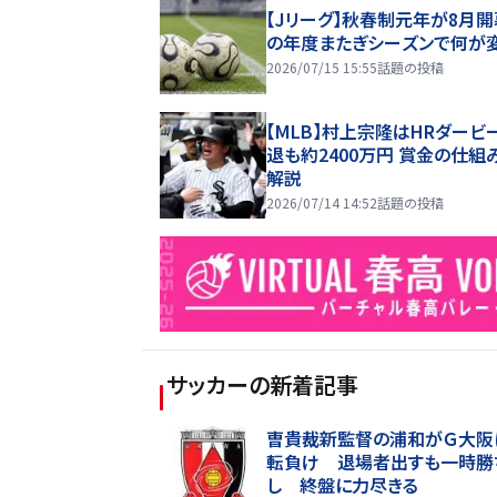
【Jリーグ】秋春制元年が8月開
の年度またぎシーズンで何が
2026/07/15 15:55
話題の投稿
【MLB】村上宗隆はHRダービ
退も約2400万円 賞金の仕組
解説
2026/07/14 14:52
話題の投稿
サッカー
の新着記事
曺貴裁新監督の浦和がＧ大阪
転負け 退場者出すも一時勝
し 終盤に力尽きる