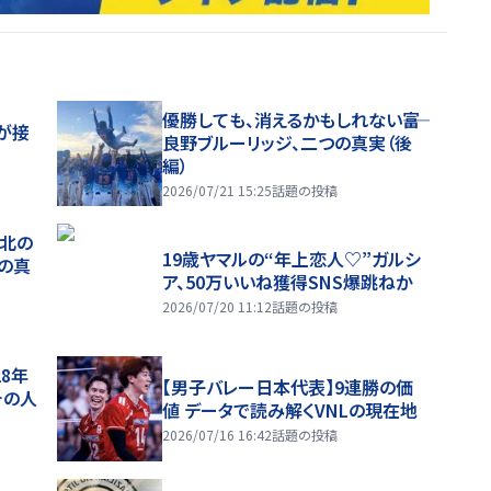
優勝しても、消えるかもしれない――富
が接
良野ブルーリッジ、二つの真実（後
編）
2026/07/21 15:25
話題の投稿
、北の
19歳ヤマルの“年上恋人♡”ガルシ
つの真
ア、50万いいね獲得SNS爆跳ねか
2026/07/20 11:12
話題の投稿
28年
【男子バレー日本代表】9連勝の価
チの人
値 データで読み解くVNLの現在地
2026/07/16 16:42
話題の投稿