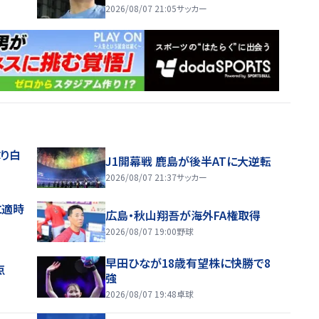
2026/08/07 21:05
サッカー
り白
J1開幕戦 鹿島が後半ATに大逆転
2026/08/07 21:37
サッカー
に適時
広島・秋山翔吾が海外FA権取得
2026/08/07 19:00
野球
早田ひなが18歳有望株に快勝で8
点
強
2026/08/07 19:48
卓球