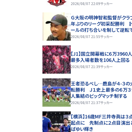
2026/08/07 22:09
サッカー
Ｇ大阪の明神智和監督がクラ
年ぶりのリーグ初采配勝利 
ールの打ち合いを制して逆転
ぶり開幕白星
2026/08/07 21:55
サッカー
【J1】国立開幕戦に６万3960人
最多入場者数を106人上回る
2026/08/07 21:39
サッカー
王者恐るべし…鹿島が４-３の
転勝利 Ｊ１史上最多の６万３
人集結のビッグマッチ制する
2026/08/07 21:37
サッカー
【横浜】16歳MF三井寺眞は３
起点に 先制点に２点目演出
ばゆい輝き