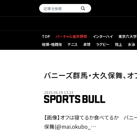
TOP
バーチャル高校野球
インターハイ
東京六大学
相撲・格闘技
テニス
卓球
ラグビー
陸上
水泳
バニーズ群馬・大久保舞、オ
2025.06.19 13:23
【画像】オフは寝てるか食べてるか バニー
保舞(@mai.okubo_…