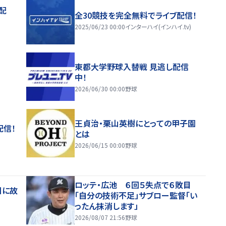
配
全30競技を完全無料でライブ配信！
2025/06/23 00:00
インターハイ(インハイ.tv)
東都大学野球入替戦 見逃し配信
中！
2026/06/30 00:00
野球
王貞治・栗山英樹にとっての甲子園
配信！
とは
2026/06/15 00:00
野球
ロッテ・広池 ６回５失点で６敗目
日に故
「自分の技術不足」サブロー監督「い
ったん抹消します」
2026/08/07 21:56
野球