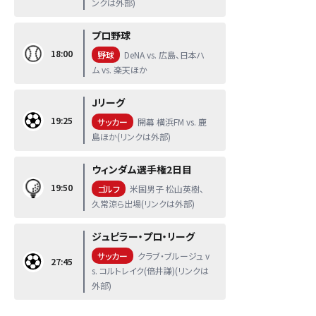
ンクは外部)
プロ野球
18:00
野球
DeNA vs. 広島、日本ハ
ム vs. 楽天ほか
Jリーグ
19:25
サッカー
開幕 横浜FM vs. 鹿
島ほか(リンクは外部)
ウィンダム選手権2日目
19:50
ゴルフ
米国男子 松山英樹、
久常涼ら出場(リンクは外部)
ジュピラー・プロ・リーグ
サッカー
クラブ・ブルージュ v
27:45
s. コルトレイク(倍井謙)(リンクは
外部)