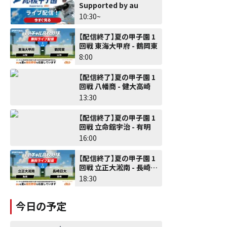
Supported by au
10:30~
【配信終了】夏の甲子園 1
回戦 東海大甲府 - 鶴岡東
8:00
【配信終了】夏の甲子園 1
回戦 八幡商 - 健大高崎
13:30
【配信終了】夏の甲子園 1
回戦 立命館宇治 - 有明
16:00
【配信終了】夏の甲子園 1
回戦 立正大淞南 - 長崎日
大
18:30
今日の予定