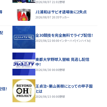
2026/08/07 21:01
野球
得
J1浦和はサビオ退場後に2失点
2026/08/07 20:35
サッカー
配
全30競技を完全無料でライブ配信！
2025/06/22 00:00
インターハイ(インハイ.tv)
東都大学野球入替戦 見逃し配信
中！
2026/06/30 00:00
野球
王貞治・栗山英樹にとっての甲子園
配信！
とは
2026/06/15 00:00
野球