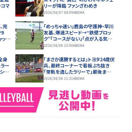
一コマ
リーが降臨 ファンざわめき
2026/08/07 08:09
ABEMA
、完
「めっちゃ速い」鹿島の守護神・早川
9
友基、爆速スピード→“鉄壁ブロッ
ャップ
ク”「コースがない」「点が入る気が
しない」驚異の判断力と飛び出しで
2026/08/06 22:00
ABEMA
ビッグセーブ
全身
「まさか連勝するとは」トヨタ24歳伏
スラー
兵、最終コーナーで看板ぶち抜き
シ
「常軌を逸したラリーで」最後ま
で“全開”貫き躍動
2026/08/06 11:31
ABEMA