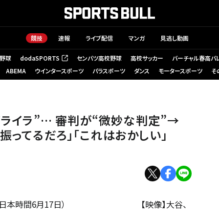
競技
速報
ライブ配信
マンガ
見逃し動画
野球
dodaSPORTS
センバツ高校野球
高校サッカー
バーチャル春高バ
（新しいタブで開く）
ABEMA
ウインタースポーツ
パラスポーツ
ダンス
モータースポーツ
そ
”→感情あらわに… ファン騒然「振ってるだろ」「これはおかしい」
イライラ”… 審判が“微妙な判定”→
振ってるだろ」「これはおかしい」
6月16日・日本時間6月17日） 【映像】大谷、