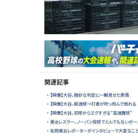
関連記事
【映像】大谷、微妙な判定に一瞬見せた表情
【映像】大谷、剛速球→打者が吹っ飛んで倒れる
【映像】大谷、初球からエグすぎる“高速魔球”
美女レスラー、ノーバン投球でとんでもないボー
名物美女レポーターがインタビューで大変なこ