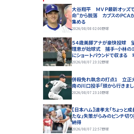
大谷翔平 ＭＶＰ最新オッズで
命”から脱落 カブスのＰＣＡ
集める
2026/08/08 02:00
野球
５４歳美脚アナが豪快投球 
理恵が始球式 捕手・小林のミ
にショートバウンドで収まる 
歓声
2026/08/07 23:32
野球
併殺免れ執念の打点1 立正
南の川口投手「頭から行きまし
2026/08/07 23:10
野球
【日本ハム】達孝太「ちょっと成
たな」失策がらみのピンチ切り
納得
2026/08/07 22:57
野球