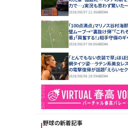
力で…」実況も思わず驚いた
2026/08/07 11:30
ABEMA
「100点満点」マリノス谷村海那
璧ムーブ→“裏抜け弾”「これぞ
番」「興奮する！」相手守備のギ
を狙う”斜めの抜け出し”
2026/08/07 06:00
ABEMA
「とんでもない衣装で草」ほぼ
網タイツ姿…ラテン系美女レ
の電撃復帰が話題「えらいセク
ー」
2026/08/06 18:59
ABEMA
野球
の新着記事