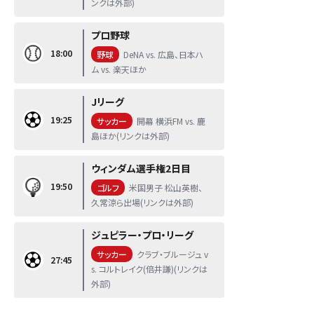
ンクは外部)
プロ野球
18:00
野球
DeNA vs. 広島、日本ハ
ム vs. 楽天ほか
Jリーグ
19:25
サッカー
開幕 横浜FM vs. 鹿
島ほか(リンクは外部)
ウィンダム選手権2日目
19:50
ゴルフ
米国男子 松山英樹、
久常涼ら出場(リンクは外部)
ジュピラー・プロ・リーグ
サッカー
クラブ・ブルージュ v
27:45
s. コルトレイク(倍井謙)(リンクは
外部)