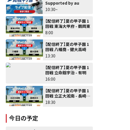
Supported by au
10:30~
【配信終了】夏の甲子園 1
回戦 東海大甲府 - 鶴岡東
8:00
【配信終了】夏の甲子園 1
回戦 八幡商 - 健大高崎
13:30
【配信終了】夏の甲子園 1
回戦 立命館宇治 - 有明
16:00
【配信終了】夏の甲子園 1
回戦 立正大淞南 - 長崎日
大
18:30
今日の予定