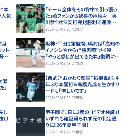
“本
「チーム全体をその背中で引っ張っ
が人気
た」燕ファンから歓喜の声続々 奥
川恭伸が2安打完封勝利で連敗スト
ップ「まさに頼れるエースの仕事！」
2026/08/07 23:42
野球
望月
阪神・平田２軍監督、嶋村は「高知の
ット
イノシシやから」“勝男節”さく裂
場内
「やっと感じが出てきたね」復調に太
鼓判【一問一答】
2026/08/07 23:27
野球
【西武】“おかわり塾生”柘植世那、４
大淞
年ぶり本塁打＆高橋光成を生かすリ
た」
ードも「悔しいです」
2026/08/07 23:09
野球
長し
甲子園で1日に2度の「ビデオ検証」！
抜け
いずれも確証得られず元の判定通
りに【26年夏甲子園】
2026/08/07 22:55
野球