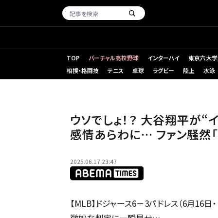
TOP
バーチャル高校野球
インターハイ
東京六大学
相撲・格闘技
テニス
卓球
ラグビー
陸上
水泳
ウソでしょ！？ 大谷翔平が“イライラ”… 審判が“微妙な判定
ウソでしょ！？ 大谷翔平が“
感情あらわに… ファン騒然「
2025.06.17 23:47
【MLB】ドジャース6－3パドレス（
微妙な判定に一瞬見せ…