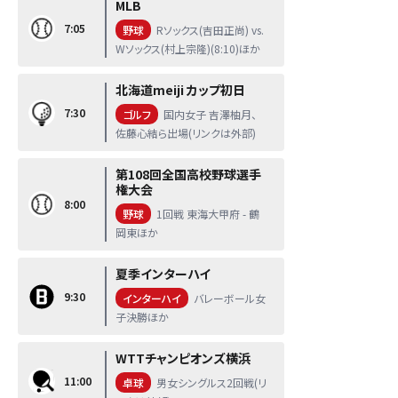
MLB
7:05
野球
Rソックス(吉田正尚) vs.
Wソックス(村上宗隆)(8:10)ほか
北海道meiji カップ初日
7:30
ゴルフ
国内女子 吉澤柚月、
佐藤心結ら出場(リンクは外部)
第108回全国高校野球選手
権大会
8:00
野球
1回戦 東海大甲府 - 鶴
岡東ほか
夏季インターハイ
9:30
インターハイ
バレーボール女
子決勝ほか
WTTチャンピオンズ横浜
11:00
卓球
男女シングルス2回戦(リ