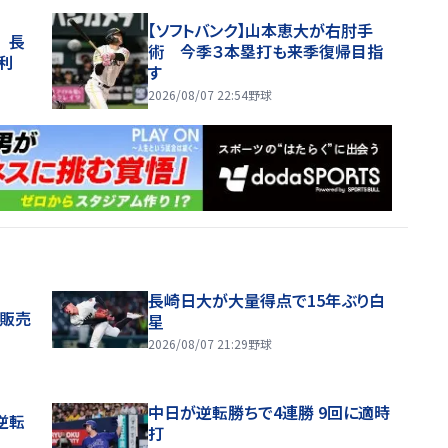
【ソフトバンク】山本恵大が右肘手
 長
術 今季３本塁打も来季復帰目指
利
す
2026/08/07 22:54
野球
長崎日大が大量得点で15年ぶり白
般販売
星
2026/08/07 21:29
野球
中日が逆転勝ちで4連勝 9回に適時
逆転
打