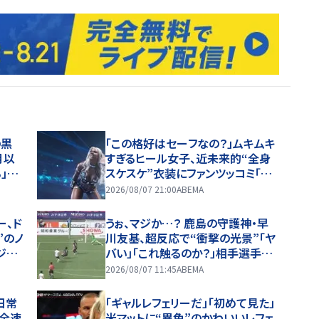
の黒
「この格好はセーフなの？」ムキムキ
月以
すぎるヒール女子、近未来的“全身
」馴
スケスケ”衣装にファンツッコミ「着
ているけど着ていない感…」
2026/08/07 21:00
ABEMA
ー、ド
うぉ、マジか…？ 鹿島の守護神・早
”のノ
川友基、超反応で“衝撃の光景”「ヤ
ジュ
バい」「これ触るのか？」相手選手ド
ン引き→右手一本“スーパーセー
2026/08/07 11:45
ABEMA
ブ”
日常
「ギャルレフェリーだ」「初めて見た」
を全速
米マットに“異色”のかわいいレフェ