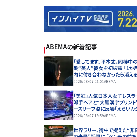
ABEMA
の新着記事
「愛してます」平本丈、同棲中
髪“美人”彼女を初披露 「1か
内に付き合わなかったら消える
れ初めも
2026/08/07 21:01
ABEMA
「美狂」人気日本人女子レスラ
派手ヘアと“大胆漢字プリント
ースリーブ姿に反響「えらいカ
アルやな」
2026/08/07 19:59
ABEMA
世界ラリー、街中で捉えた“非
の光景”話題に 「ベンチの前