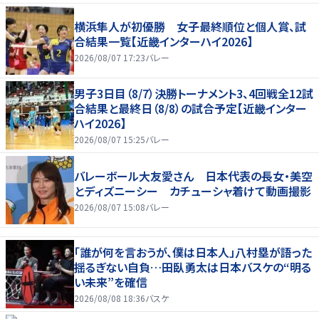
横浜隼人が初優勝 女子最終順位と個人賞、試
合結果一覧【近畿インターハイ2026】
2026/08/07 17:23
バレー
男子3日目（8/7）決勝トーナメント3、4回戦全12試
合結果と最終日（8/8）の試合予定【近畿インター
ハイ2026】
2026/08/07 15:25
バレー
バレーボール大友愛さん 日本代表の長女・美空
とディズニーシー カチューシャ着けて動画撮影
2026/08/07 15:08
バレー
「誰が何を言おうが、僕は日本人」八村塁が語った
揺るぎない自負…田臥勇太は日本バスケの“明る
い未来”を確信
2026/08/08 18:36
バスケ