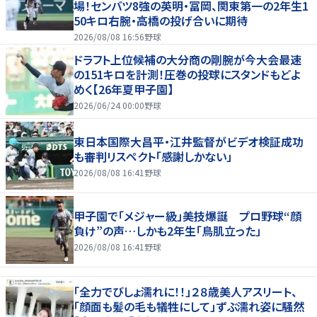
場！センバツ8強の英明・冨岡、関東第一の2年生1
50キロ右腕・高橋の投げ合いに期待
2026/08/08 16:56
野球
ドラフト上位候補の大分商の剛腕が今大会最速
の151キロを計測！圧巻の投球にスタンドもどよ
めく【26年夏甲子園】
2026/06/24 00:00
野球
東日本国際大昌平・江井監督がビデオ検証成功
も審判リスペクト「感謝しかない」
2026/08/08 16:41
野球
甲子園で「メジャー級」美技爆誕 プロ野球“顔
負け”の声…しかも2年生「鳥肌立った」
2026/08/08 16:41
野球
「全力でびしょ濡れに！！」２８歳美人アスリート、
「顔面も髪の毛も犠牲にして」ずぶ濡れ姿に騒然