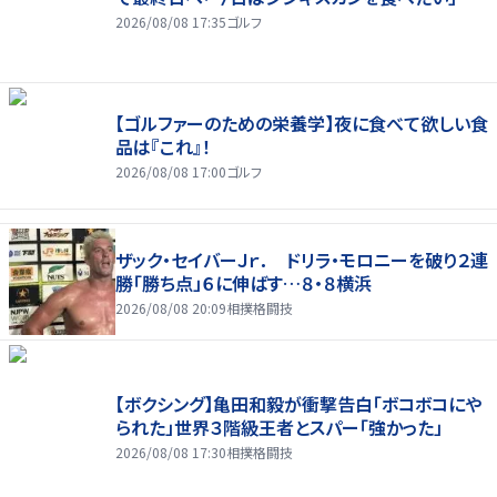
2026/08/08 17:35
ゴルフ
【ゴルファーのための栄養学】夜に食べて欲しい食
品は『これ』！
2026/08/08 17:00
ゴルフ
ザック・セイバーＪｒ． ドリラ・モロニーを破り２連
勝「勝ち点」６に伸ばす…８・８横浜
2026/08/08 20:09
相撲格闘技
【ボクシング】亀田和毅が衝撃告白「ボコボコにや
られた」世界３階級王者とスパー「強かった」
2026/08/08 17:30
相撲格闘技