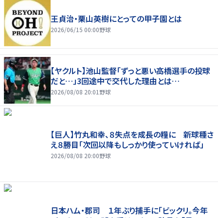
王貞治・栗山英樹にとっての甲子園とは
2026/06/15 00:00
野球
【ヤクルト】池山監督「ずっと悪い高橋選手の投球
だと…」3回途中で交代した理由とは…
2026/08/08 20:01
野球
【巨人】竹丸和幸、８失点を成長の糧に 新球種さ
え８勝目「次回以降もしっかり使っていければ」
2026/08/08 20:00
野球
日本ハム・郡司 １年ぶり捕手に「ビックリ。今年