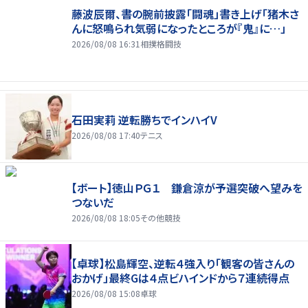
藤波辰爾、書の腕前披露「闘魂」書き上げ「猪木さ
んに怒鳴られ気弱になったところが『鬼』に…」
2026/08/08 16:31
相撲格闘技
石田実莉 逆転勝ちでインハイV
2026/08/08 17:40
テニス
【ボート】徳山ＰＧ１ 鎌倉涼が予選突破へ望みを
つないだ
2026/08/08 18:05
その他競技
【卓球】松島輝空、逆転４強入り「観客の皆さんの
おかげ」最終Gは４点ビハインドから７連続得点
2026/08/08 15:08
卓球