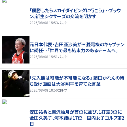
「優勝したらスカイダイビングに行こう」…ブラウ
ン、新生シクサーズの交流を明かす
2026/08/08 15:53
バスケ
元日本代表・吉田亜沙美が三菱電機のキャプテン
に就任…「世界で最も結束力のあるチームへ」
2026/08/08 15:51
バスケ
「先入観は可能が不可能になる」 藤田かれんの待
ち受け画面は大谷翔平を育てた言葉
2026/08/08 18:50
ゴルフ
安田祐香と吉沢柚月が首位に並び、1打差3位に
金田久美子、河本結は17位 国内女子ゴルフ第2
日