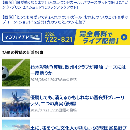
【画像】「胸が熱くなります！」人気ラウンドガール、パワースポットで魅せた”ピ
ンク・プリンセスショット”にファンノックアウト！
【画像】「とっても可愛いです」人気ラウンドガール、お気にの”スウェット＆ポッ
プコーン・ショット”を公開！鬼カワだとファンを魅了
話題の投稿
の新着記事
鈴木彩艶争奪戦、欧州4クラブが接触 リーズには
一度断りか
2026/08/04 20:37
話題の投稿
優勝しても、消えるかもしれない――富良野ブルーリ
ッジ、二つの真実（後編）
2026/07/21 15:25
話題の投稿
土に、膝をつく。文化人が挑む、北の球団――富良野ブ