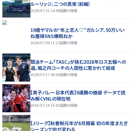
ルーリッジ、二つの真実（前編）
2026/07/21 14:48
話題の投稿
19歳ヤマルの“年上恋人♡”ガルシア、50万いい
ね獲得SNS爆跳ねか
2026/07/20 11:12
話題の投稿
競泳チーム「TASC」が挑む2028年ロス五輪への
道。堀之内コーチの人間性に惹かれて結成
2026/07/17 06:06
話題の投稿
【男子バレー日本代表】9連勝の価値 データで読
み解くVNLの現在地
2026/07/16 16:42
話題の投稿
【Jリーグ】秋春制元年が8月開幕 初の年度またぎ
シーズンで何が変わる