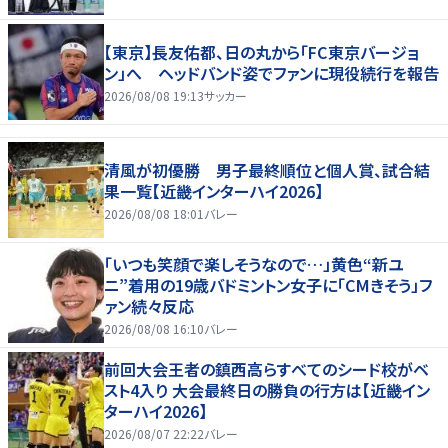
【東京】長友佑都、日の丸から「FC東京バージョ
ン」へ ヘッドバンド姿でファンに現役続行を報告
2026/08/08 19:13
サッカー
清風が初優勝 男子最終順位と個人賞、試合結
果一覧【近畿インターハイ2026】
2026/08/08 18:01
バレー
「いつも笑顔で楽しそうなので…」黄色“新ユ
ニ”着用の19歳バドミントン女子に「CMきそう」フ
ァン続々反応
2026/08/08 16:10
バレー
前回大会王者の鎮西高らすべてのシード校がベ
スト4入り 大会最終日の勝負の行方は【近畿イン
ターハイ2026】
2026/08/07 22:22
バレー