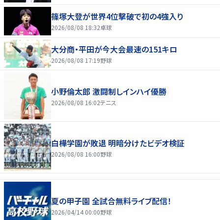
篠塚大登が世界4位撃破で初の4強入り
2026/08/08 18:32
卓球
大分商・平田が今大会最速の151キロ
2026/08/08 17:19
野球
小野倫太郎 激闘制しインハイ優勝
2026/08/08 16:02
テニス
白樺学園が敗退 明暗分けたビデオ検証
2026/08/08 16:00
野球
夏の甲子園 全試合無料ライブ配信！
2026/04/14 00:00
野球