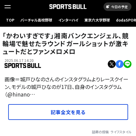
今日の予定
TOP
バーチャル高校野球
インターハイ
東京六大学野球
dodaSPO
（新しいタブ
「かわいすぎです」湘南バンクエンジェル、競
輪場で魅せたラウンドガールショットが激キ
ュートだとファンメロメロ
2025.06.17 14:20
画像＝城戸ひなのさんのインスタグラムよりレースクイー
ン、モデルの城戸ひなのが17日、自身のインスタグラム
（@hinano…
記事全文を見る
話題の投稿
ライフスタイル