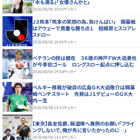
「水も滴る」「女優さんかと」
2026/08/08 20:03
サッカー
Ｊ３熊本「熊本の笑顔の為、負けんばい」 開幕戦
はアウェーで貴重な勝ち点１ 相模原とスコアレ
スドロー
2026/08/08 20:00
サッカー
ベテランの技は健在 ３６歳の神戸ＦＷ大迫勇也
が今季初ゴール ロングスロー起点に押し込む
2026/08/08 19:54
サッカー
ベルギー移籍が破談の広島ＧＫ大迫敬介は開幕
戦ベンチスタート 先発はＪ１デビューのＧＫ大
内一生
2026/08/08 19:33
サッカー
【東京】長友佑都、報道陣へ異例のお願い「フライ
ングしないで。俺が先に言いたかったのに…」
2026/08/08 19:14
サッカー