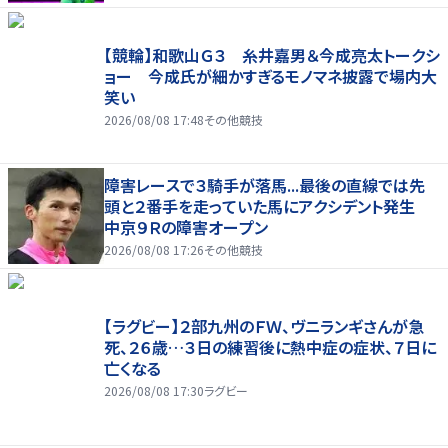
【競輪】和歌山Ｇ３ 糸井嘉男＆今成亮太トークシ
ョー 今成氏が細かすぎるモノマネ披露で場内大
笑い
2026/08/08 17:48
その他競技
障害レースで３騎手が落馬...最後の直線では先
頭と２番手を走っていた馬にアクシデント発生
中京９Ｒの障害オープン
2026/08/08 17:26
その他競技
【ラグビー】２部九州のＦＷ、ヴニランギさんが急
死、２６歳…３日の練習後に熱中症の症状、７日に
亡くなる
2026/08/08 17:30
ラグビー