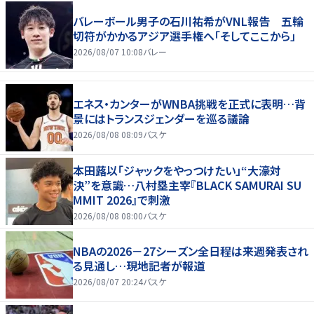
バレーボール男子の石川祐希がVNL報告 五輪
切符がかかるアジア選手権へ「そしてここから」
2026/08/07 10:08
バレー
エネス・カンターがWNBA挑戦を正式に表明…背
景にはトランスジェンダーを巡る議論
2026/08/08 08:09
バスケ
本田蕗以「ジャックをやっつけたい」“大濠対
決”を意識…八村塁主宰『BLACK SAMURAI SU
MMIT 2026』で刺激
2026/08/08 08:00
バスケ
NBAの2026－27シーズン全日程は来週発表され
る見通し…現地記者が報道
2026/08/07 20:24
バスケ