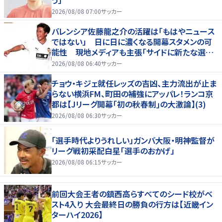
2026/08/08 07:00
サッカー
バレンシア佐藤龍之介の活躍は「もはやニュース
ではない」 日に日に濃くなる開幕スタメンの可
能性 現地メディアも主張「サイドに新たな選択
肢を提供する」
2026/08/08 06:40
サッカー
チョウ・キジェ就任レッズの吉凶、主力流出が止ま
らない横浜FM、町田の補強にアッパレ！ランコ京
都は【Jリーグ開幕｢初の秋春制｣の大激論】(3)
2026/08/08 06:30
サッカー
「選手時代よりうれしい」ガンバ大阪・明神監督が
リーグ戦初采配白星「選手のおかげ」
2026/08/08 06:15
サッカー
前回大会王者の鎮西高らすべてのシード校がベ
スト4入り 大会最終日の勝負の行方は【近畿イン
ターハイ2026】