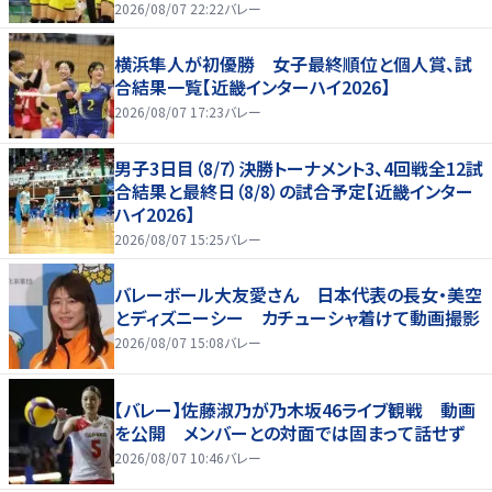
2026/08/07 22:22
バレー
横浜隼人が初優勝 女子最終順位と個人賞、試
合結果一覧【近畿インターハイ2026】
2026/08/07 17:23
バレー
男子3日目（8/7）決勝トーナメント3、4回戦全12試
合結果と最終日（8/8）の試合予定【近畿インター
ハイ2026】
2026/08/07 15:25
バレー
バレーボール大友愛さん 日本代表の長女・美空
とディズニーシー カチューシャ着けて動画撮影
2026/08/07 15:08
バレー
【バレー】佐藤淑乃が乃木坂46ライブ観戦 動画
を公開 メンバーとの対面では固まって話せず
2026/08/07 10:46
バレー