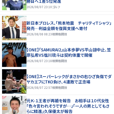
勝目へ１差５位発進
2026/08/07 23:10
ゴルフ
新日本プロレス、「熊本地震 チャリティＴシャツ」
発売…利益全額を復興支援へ寄付
2026/08/08 08:23
相撲格闘技
【ONE】「SAMURAI2」山本歩夢VS平山諒中止、笠
原弘希VS塩川琉斗は契約体重で開催
2026/08/07 23:18
相撲格闘技
【ONE】スーパーレックがまさかの右ひざ負傷でダ
ヤカエフにTKO負け、４連敗で正念場
2026/08/07 22:57
相撲格闘技
元Ｋ-１王者が再婚を報告 お相手は１０代女性
「色々言われそうですが…」「一人の男としてもさ
らに精進」久保優太が報告