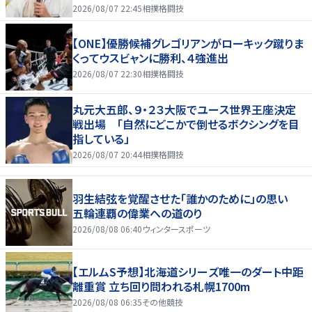
2026/08/07 22:45
相撲格闘技
【ONE】優勝候補グレゴリアンがローキック蹴りま
くってウスビャンに勝利、４強進出
2026/08/07 22:30
相撲格闘技
丸元大五郎、９・２３大阪でユース世界王座決定
戦出場 「自然にどこかで倒せるボクシングを目
指している」
2026/08/07 20:44
相撲格闘技
羽生結弦を覚醒させた「誰かのために」の思い
五輪連覇の偉業への道のり
2026/08/08 06:40
ウィンタースポーツ
【エルムS予想】北海道シリーズ唯一のダート中距
離重賞 立ち回り問われる札幌1700m
2026/08/08 06:35
その他競技