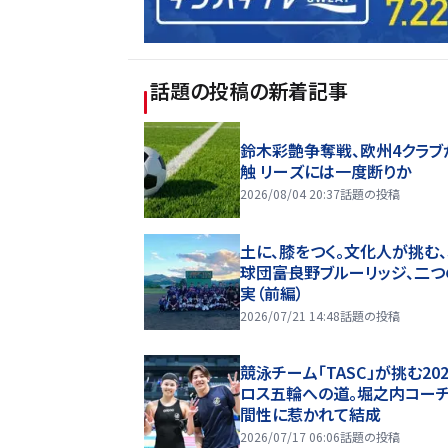
話題の投稿
の新着記事
鈴木彩艶争奪戦、欧州4クラブ
触 リーズには一度断りか
2026/08/04 20:37
話題の投稿
土に、膝をつく。文化人が挑む
球団――富良野ブルーリッジ、二
実（前編）
2026/07/21 14:48
話題の投稿
競泳チーム「TASC」が挑む20
ロス五輪への道。堀之内コー
間性に惹かれて結成
2026/07/17 06:06
話題の投稿