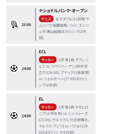
ナショナルバンク・オープン
テニス
女子ダブルス1回戦 サ
23:00
ムソノワ/加藤組戦、リャン エンシ
ュオ/青山組戦ほか(リンクは外
部)
ECL
サッカー
3次 第1戦 デブレツ
ェニ vs. コペンハーゲン(鈴木淳
24:00
之介)(26:00)、アヤックス(板倉滉)
vs. シェルボーン(27:00)ほか(リ
ンクは外部)
EL
サッカー
3次 第1戦 ヤギェロ
ニア(小林友希) vs. レンジャーズ
24:00
(25:00)、ザルツブルク(北野颯太、
チェイス・アンリ) vs. パフォス(26:
00)ほか(リンクは外部)