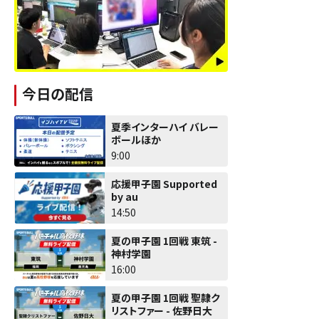
今日の配信
夏季インターハイ バレー
ボールほか
9:00
応援甲子園 Supported
by au
14:50
夏の甲子園 1回戦 東筑 -
神村学園
16:00
夏の甲子園 1回戦 聖隷ク
リストファー - 佐野日大