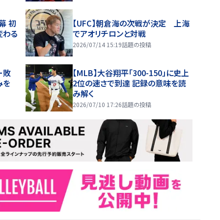
幕 初
【UFC】朝倉海の次戦が決定 上海
変わる
でアオリチロンと対戦
2026/07/14 15:19
話題の投稿
ー敗
【MLB】大谷翔平「300-150」に史上
みを
2位の速さで到達 記録の意味を読
み解く
2026/07/10 17:26
話題の投稿