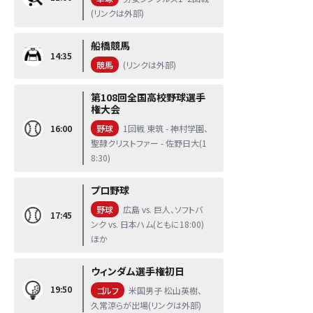
(リンクは外部)
船橋競馬
14:35
競馬
(リンクは外部)
第108回全国高校野球選手
権大会
16:00
野球
1回戦 東筑 - 神村学園、
聖隷クリストファー - 佐野日大(1
8:30)
プロ野球
野球
広島 vs. 巨人、ソフトバ
17:45
ンク vs. 日本ハム(ともに18:00)
ほか
ウィンダム選手権初日
19:50
ゴルフ
米国男子 松山英樹、
久常涼らが出場(リンクは外部)