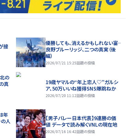
優勝しても、消えるかもしれない――富
が接
良野ブルーリッジ、二つの真実（後
編）
2026/07/21 15:25
話題の投稿
、北の
19歳ヤマルの“年上恋人♡”ガルシ
つの真
ア、50万いいね獲得SNS爆跳ねか
2026/07/20 11:12
話題の投稿
28年
【男子バレー日本代表】9連勝の価
チの人
値 データで読み解くVNLの現在地
2026/07/16 16:42
話題の投稿