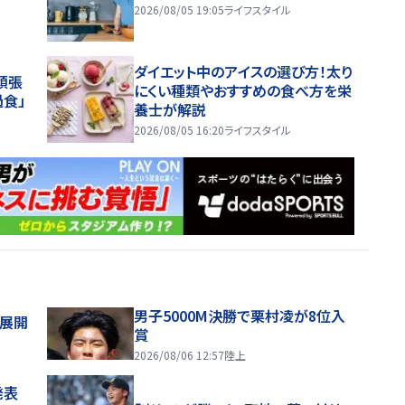
2026/08/05 19:05
ライフスタイル
ダイエット中のアイスの選び方！太り
頑張
にくい種類やおすすめの食べ方を栄
過食」
養士が解説
2026/08/05 16:20
ライフスタイル
男子5000M決勝で栗村凌が8位入
舗展開
賞
2026/08/06 12:57
陸上
発表