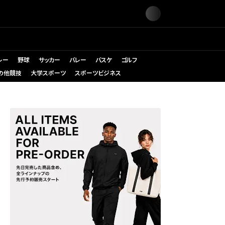
レー
野球
サッカー
バレー
バスケ
ゴルフ
の他競技
大学スポーツ
スポーツビジネス