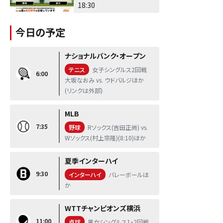
18:30
今日の予定
ナショナルバンク・オープン
テニス
女子シングルス2回戦
6:00
大坂なおみ vs. ウドバルジほか
(リンクは外部)
MLB
7:35
野球
Rソックス(吉田正尚) vs.
Wソックス(村上宗隆)(8:10)ほか
夏季インターハイ
9:30
インターハイ
バレーボールほ
か
WTTチャンピオンズ横浜
11:00
卓球
男女シングルス1・2回戦