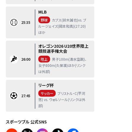
MLB
野球
カブス(鈴木誠也)vs. ブ
25:35
ルージェイズ(岡本和真)(27:20)
ほか
オレゴン2026 U20世界陸上
競技選手権大会
26:00
陸上
男子100m(清水空跳)、
女子800m(久保凛)ほか(リンク
は外部)
リーグ杯
サッカー
ブリストル・C(平河
27:45
悠) vs. ウォルソール(リンクは外
部)
スポーツブル 公式SNS