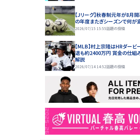
【Jリーグ】秋春制元年が8月開
の年度またぎシーズンで何が
2026/07/15 15:55
話題の投稿
【MLB】村上宗隆はHRダービ
退も約2400万円 賞金の仕組
解説
2026/07/14 14:52
話題の投稿