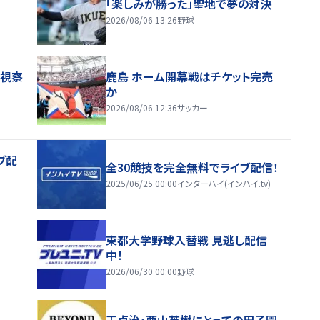
「楽しみが勝った」聖地で夢の対決
2026/08/06 13:26
野球
地視察
鹿島 ホーム開幕戦はチケット完売
か
2026/08/06 12:36
サッカー
ブ配
全30競技を完全無料でライブ配信！
2025/06/25 00:00
インターハイ(インハイ.tv)
東都大学野球入替戦 見逃し配信
中！
2026/06/30 00:00
野球
王貞治・栗山英樹にとっての甲子園