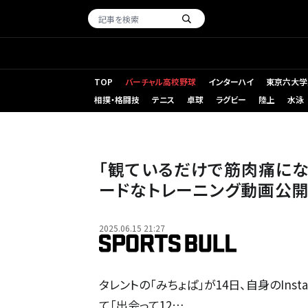
TOP
バーチャル高校野球
インターハイ
東京六大学
相撲・格闘技
テニス
卓球
ラグビー
陸上
水泳
「観ているだけで筋肉痛にな
ードなトレーニング動画公開
2025.06.15 21:27
タレントの「みちょぱ」が14日、自身のIns
て「出会って12…