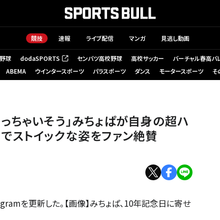
競技
速報
ライブ配信
マンガ
見逃し動画
野球
dodaSPORTS
センバツ高校野球
高校サッカー
バーチャル春高バ
（新しいタブで開く）
ABEMA
ウインタースポーツ
パラスポーツ
ダンス
モータースポーツ
そ
っちゃいそう」みちょぱが自身の超ハ
でストイックな姿をファン絶賛
tagramを更新した。【画像】みちょぱ、10年記念日に寄せ