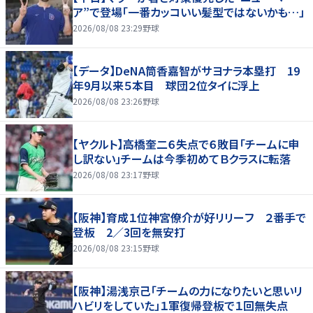
ア”で登場「一番カッコいい髪型ではないかも…」
2026/08/08 23:29
野球
【データ】DeNA筒香嘉智がサヨナラ本塁打 19
年9月以来５本目 球団２位タイに浮上
2026/08/08 23:26
野球
【ヤクルト】高橋奎二６失点で６敗目「チームに申
し訳ない」チームは今季初めてＢクラスに転落
2026/08/08 23:17
野球
【阪神】育成１位神宮僚介が好リリーフ ２番手で
登板 2／3回を無安打
2026/08/08 23:15
野球
【阪神】湯浅京己「チームの力になりたいと思いリ
ハビリをしていた」１軍復帰登板で１回無失点