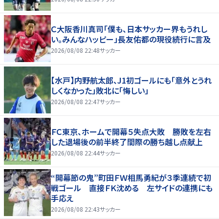
Ｃ大阪香川真司「僕も、日本サッカー界もうれし
い。みんなハッピー」長友佑都の現役続行に言及
2026/08/08 22:48
サッカー
【水戸】内野航太郎、J1初ゴールにも「意外とうれ
しくなかった」敗北に「悔しい」
2026/08/08 22:47
サッカー
ＦＣ東京、ホームで開幕５失点大敗 勝敗を左右
した退場後の前半終了間際の勝ち越し点献上
2026/08/08 22:44
サッカー
“開幕節の鬼”町田ＦＷ相馬勇紀が３季連続で初
戦ゴール 直接ＦＫ沈める 左サイドの連携にも
手応え
2026/08/08 22:43
サッカー