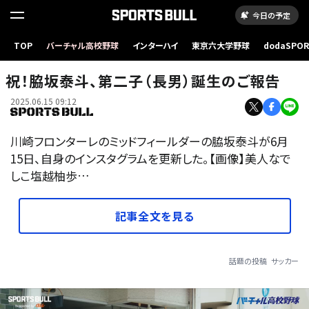
今日の予定
TOP
バーチャル高校野球
インターハイ
東京六大学野球
dodaSPO
（新しいタブ
祝！脇坂泰斗、第二子（長男）誕生のご報告
2025.06.15 09:12
川崎フロンターレのミッドフィールダーの脇坂泰斗が6月
15日、自身のインスタグラムを更新した。【画像】美人なで
しこ塩越柚歩…
記事全文を見る
話題の投稿
サッカー