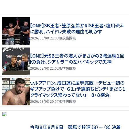
【ONE】SB王者・笠原弘希がRISE王者・塩川琉斗
に勝利、ハイドレ失敗の理由も明かす
2026/08/08 21:03
相撲格闘技
【ONE】元SB王者の海人がまさかの２戦連続１回
KO負け、シアサラニの左ハイキックで失神
2026/08/08 21:02
相撲格闘技
ウルフアロン、成田蓮に屈辱完敗…デビュー初の
ギブアップ負けで「Ｇ１」予選落ちピンチ「まだＧ１
クライマックス終わってない」…８・８横浜
2026/08/08 20:57
相撲格闘技
令和８年８月８日 競馬で枠連（８）－（８）決着