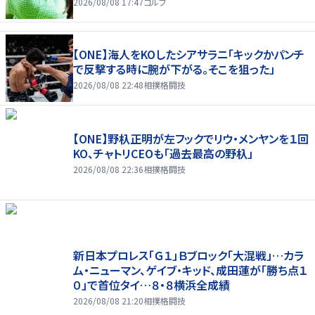
2026/08/08 17:47
ゴルフ
【ONE】海人をKOしたシアサラニ「キックかパンチ
で反撃する時に腕が下がる。そこを狙った」
2026/08/08 22:48
相撲格闘技
【ONE】野杁正明が左フックでリウ・メンヤンを１回
KO、チャトリCEOも「過去最高の野杁」
2026/08/08 22:36
相撲格闘技
新日本プロレス「Ｇ１」Ｂブロック「大混戦」…カラ
ム・ニューマン、ゲイブ・キッド、成田蓮が「勝ち点１
０」で首位タイ…８・８横浜全成績
2026/08/08 21:20
相撲格闘技