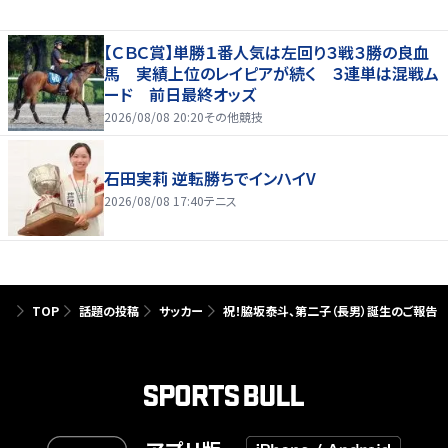
【ＣＢＣ賞】単勝１番人気は左回り３戦３勝の良血
馬 実績上位のレイピアが続く ３連単は混戦ム
ード 前日最終オッズ
2026/08/08 20:20
その他競技
石田実莉 逆転勝ちでインハイV
2026/08/08 17:40
テニス
TOP
話題の投稿
サッカー
祝！脇坂泰斗、第二子（長男）誕生のご報告