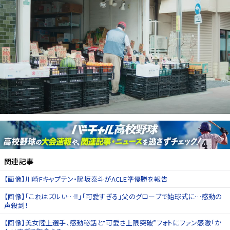
関連記事
【画像】川崎Fキャプテン・脇坂泰斗がACLE準優勝を報告
【画像】「これはズルい…‼」「可愛すぎる」父のグローブで始球式に…感動の
声殺到！
【画像】美女陸上選手、感動秘話と“可愛さ上限突破”フォトにファン感激「か