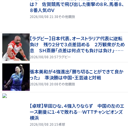
は？ 佐賀競馬で飛び出した衝撃の８Ｒ、馬番８、
８番人気のＶ
2026/08/08 21:38
その他競技
【ラグビー】日本代表、オーストラリア代表に逆転
負け 残り２分で３点差詰める ２万観衆がため
息 ＳＨ斎藤「点差は何点でも負けは負け」…前
半にＳＯ伊藤龍が先制トライ、３２ー３５で惜敗
2026/08/08 20:57
ラグビー
張本美和が４強進出「勝ち切ることができて良か
った」 準決勝は中国・王芸迪と対戦
2026/08/08 20:08
その他競技
【卓球】早田ひな、４強入りならず 中国の左のエ
ース蒯曼に１-４で敗れる…ＷＴＴチャンピオンズ
横浜
2026/08/08 20:15
卓球