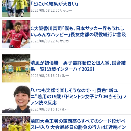
「とにかく結果が大きい」
2026/08/08 22:50
サッカー
Ｃ大阪香川真司「僕も、日本サッカー界もうれし
い。みんなハッピー」長友佑都の現役続行に言及
2026/08/08 22:48
サッカー
清風が初優勝 男子最終順位と個人賞、試合結
果一覧【近畿インターハイ2026】
2026/08/08 18:01
バレー
「いつも笑顔で楽しそうなので…」黄色“新ユ
ニ”着用の19歳バドミントン女子に「CMきそう」フ
ァン続々反応
2026/08/08 16:10
バレー
前回大会王者の鎮西高らすべてのシード校がベ
スト4入り 大会最終日の勝負の行方は【近畿イン