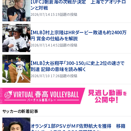
【UFC】朝倉海の次戦が決定 上海でアオリチロ
ンと対戦
2026/07/14 15:19
話題の投稿
【MLB】村上宗隆はHRダービー敗退も約2400万
円 賞金の仕組みを解説
2026/07/14 14:52
話題の投稿
【MLB】大谷翔平「300-150」に史上2位の速さで
到達 記録の意味を読み解く
2026/07/10 17:26
話題の投稿
サッカー
の新着記事
オランダ１部ＰＳＶがＭＦ佐野航大を獲得 移籍