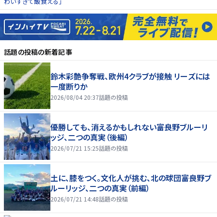
わいすぎて飯食える」
話題の投稿
の新着記事
鈴木彩艶争奪戦、欧州4クラブが接触 リーズには
一度断りか
2026/08/04 20:37
話題の投稿
優勝しても、消えるかもしれない――富良野ブルーリ
ッジ、二つの真実（後編）
2026/07/21 15:25
話題の投稿
土に、膝をつく。文化人が挑む、北の球団――富良野ブ
ルーリッジ、二つの真実（前編）
2026/07/21 14:48
話題の投稿