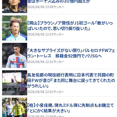
金はボーナス込みの３０億円超えか
2026/08/08 23:08
サッカー
【岡山】ブラウンノア賢信がJ1初ゴール「敵がいっ
ぱいいたので、思い切り振り抜いた」
2026/08/08 22:55
サッカー
「大きなサプライズがない限り」バルセロナFWフェ
ラン・トーレス 移籍金92億円でパリSGへ
2026/08/08 22:51
サッカー
長友佑都の現役続行表明に日本代表で共闘の町
田ＦＷが喜び「また同じ舞台に戻ってきてくれたの
がうれしい」
2026/08/08 22:51
サッカー
【柏】小泉佳穂、弾丸ミドル弾に先制点もお膳立て
「とにかく結果が大きい」
2026/08/08 22:50
サッカー