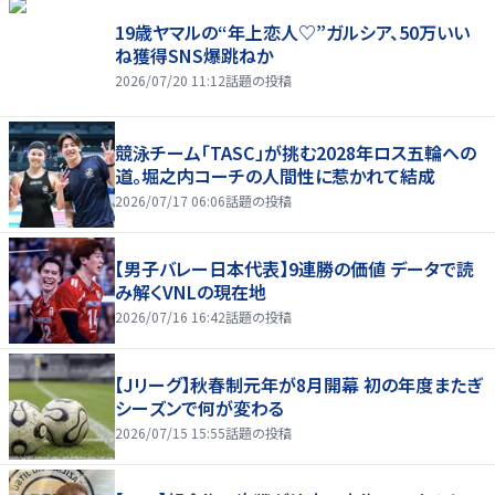
19歳ヤマルの“年上恋人♡”ガルシア、50万いい
ね獲得SNS爆跳ねか
2026/07/20 11:12
話題の投稿
競泳チーム「TASC」が挑む2028年ロス五輪への
道。堀之内コーチの人間性に惹かれて結成
2026/07/17 06:06
話題の投稿
【男子バレー日本代表】9連勝の価値 データで読
み解くVNLの現在地
2026/07/16 16:42
話題の投稿
【Jリーグ】秋春制元年が8月開幕 初の年度またぎ
シーズンで何が変わる
2026/07/15 15:55
話題の投稿