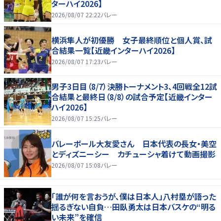
ターハイ2026】
2026/08/07 22:22
バレー
横浜隼人が初優勝 女子最終順位と個人賞、試
合結果一覧【近畿インターハイ2026】
2026/08/07 17:23
バレー
男子3日目（8/7）決勝トーナメント3、4回戦全12試
合結果と最終日（8/8）の試合予定【近畿インター
ハイ2026】
2026/08/07 15:25
バレー
バレーボール大友愛さん 日本代表の長女・美空
とディズニーシー カチューシャ着けて動画撮影
2026/08/07 15:08
バレー
「誰が何を言おうが、僕は日本人」八村塁が語った
揺るぎない自負…田臥勇太は日本バスケの“明る
い未来”を確信