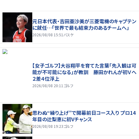
元日本代表・吉田亜沙美が三菱電機のキャプテン
に就任…「世界で最も結束力のあるチームへ」
2026/08/08 15:51
バスケ
【女子ゴルフ】大谷翔平を育てた言葉「先入観は可
能が不可能になる」が教訓 藤田かれんが初Ｖへ
２差４位浮上
2026/08/08 20:11
ゴルフ
思わぬ“繰り上げ”で開幕前日コース入り プロ14
年目の辻梨恵に初Vチャンス
2026/08/08 19:23
ゴルフ