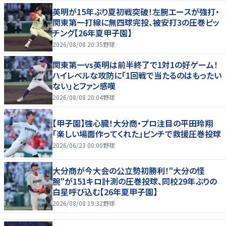
英明が15年ぶり夏初戦突破！左腕エースが強打・
関東第一打線に無四球完投、被安打3の圧巻ピッ
チング【26年夏甲子園】
2026/08/08 20:35
野球
関東第一vs英明は前半終了で1対1の好ゲーム！
ハイレベルな攻防に「1回戦で当たるのはもったい
ない」とファン感嘆
2026/08/08 20:04
野球
【甲子園】強心臓！大分商・プロ注目の平田玲翔
「楽しい場面作ってくれた」ピンチで救援圧巻投球
2026/06/23 00:00
野球
大分商が今大会の公立勢初勝利！"大分の怪
腕"が151キロ計測の圧巻投球、同校29年ぶりの
白星呼び込む【26年夏甲子園】
2026/08/08 19:32
野球