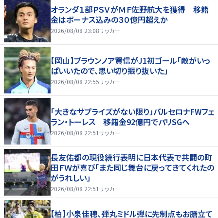
オランダ１部ＰＳＶがＭＦ佐野航大を獲得 移籍
金はボーナス込みの３０億円超えか
2026/08/08 23:08
サッカー
【岡山】ブラウンノア賢信がJ1初ゴール「敵がいっ
ぱいいたので、思い切り振り抜いた」
2026/08/08 22:55
サッカー
「大きなサプライズがない限り」バルセロナFWフェ
ラン・トーレス 移籍金92億円でパリSGへ
2026/08/08 22:51
サッカー
長友佑都の現役続行表明に日本代表で共闘の町
田ＦＷが喜び「また同じ舞台に戻ってきてくれたの
がうれしい」
2026/08/08 22:51
サッカー
【柏】小泉佳穂、弾丸ミドル弾に先制点もお膳立て