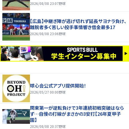
2026/08/08 23:07
野球
【広島】中継ぎ陣が逃げ切れず延長サヨナラ負け、
離脱者多く苦しい投手事情響き借金最多17
2026/08/08 23:06
野球
球心会公式アプリ提供開始！
2026/05/27 00:00
野球
関東第一が逆転負けで3年連続初戦突破はなら
ず…自慢の打線がまさかの3安打【26年夏甲子
園】
2026/08/08 20:37
野球