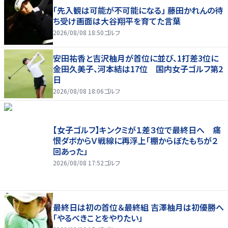
「先入観は可能が不可能になる」 藤田かれんの待
ち受け画面は大谷翔平を育てた言葉
2026/08/08 18:50
ゴルフ
安田祐香と吉沢柚月が首位に並び、1打差3位に
金田久美子、河本結は17位 国内女子ゴルフ第2
日
2026/08/08 18:06
ゴルフ
【女子ゴルフ】キンクミが１差３位で最終日へ 痛
恨ダボからＶ戦線に再浮上「棚からぼたもちが２
回あった」
2026/08/08 17:52
ゴルフ
最終日は初の首位＆最終組 吉澤柚月は初優勝へ
「やるべきことをやりたい」