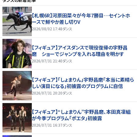
ダンス
の新着記事
【札幌6R】河原田菜々が今年7勝目…セイントホ
ースで鮮やか差し切りV
2026/08/02 17:48
ダンス
【フィギュア】アイスダンスで現役復帰の宇野昌
磨 ショーでジャンプを入れる理由を明かす
2026/07/31 21:40
ダンス
【フィギュア】「しょまりん」宇野昌磨「本当に素晴ら
しい演目になる」初披露のプログラムに自信
2026/07/31 20:20
ダンス
【フィギュア】“しょまりん”宇野昌磨、本田真凜組
が今季プログラム「ポエタ」初披露
2026/07/31 16:37
ダンス