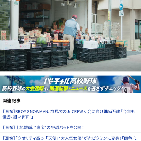
関連記事
【画像】BBOY SNOWMAN、群馬でのJr CREW大会に向け準備万端「今年も
優勝、狙います！」
【画像】上地雄輔、“家宝”の野球バットを公開！
【画像】「クオリティ高っ」「天使」“大人気女優”が赤ピクミンに変身！「闘争心