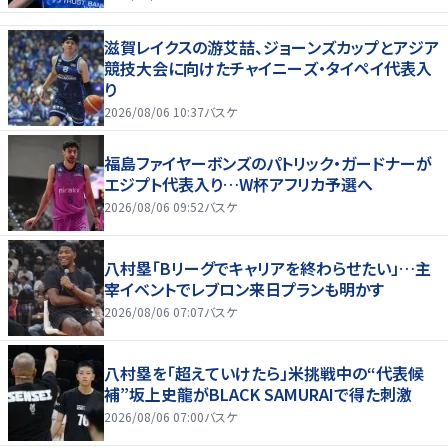
滋賀レイクスの游艾喆、ジョーンズカップとアジア
競技大会に向けたチャイニーズ・タイペイ代表入
り
2026/08/06 10:37
バスケ
福島ファイヤーボンズのパトリック・ガードナーが
エジプト代表入り…W杯アフリカ予選へ
2026/08/06 09:52
バスケ
八村塁「Bリーグでキャリアを終わらせたい」…主
宰イベントでレブロン来日プランも明かす
2026/08/06 07:07
バスケ
八村塁を「超えていけたら」米挑戦中の“代表候
補”坂上史龍がBLACK SAMURAIで得た刺激
2026/08/06 07:00
バスケ