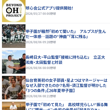
球心会公式アプリ提供開始！
2026/05/27 00:00
野球
甲子園が騒然「初めて聞いた」 アルプスが生ん
だ一体感…話題の“神曲”「耳に残る」
2026/08/06 09:28
野球
長崎日大・平山監督「接戦に持ち込む」 立正大
淞南・太田監督と対談
2026/08/06 08:00
野球
仙台育英初の女子部員・星よつはマネージャーは
なぜ入部できたのか？名将・須江監督が明かした
「3つの条件」【26年夏甲子園】
2026/08/06 08:21
野球
甲子園で「初めて見た」 高校球児らしい“振る舞
い”に脚光…ベンチ前の光景が「好きだなぁ」