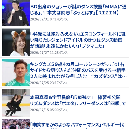
ＢＤ出身のジョリーが謎のダンス披露「ＭＭＡに通
じる」、平本丈は闘志「ぶっとばす」【ＲＩＺＩＮ】
2026/07/31 07:14
ダンス
「44歳には絶対みえない」エスコンフィールドに舞
い降りたレジェンドアイドルのきつねダンス動画
が話題「永遠にかわいい」「ブクマした」
2026/07/27 11:28
ダンス
キングカズ５９歳４カ月ゴールシーンがすごっ！右
サイドから切り込んだ仲間のパスを受ける→相手
２人に挟まれながら押し込む “カズダンス”はせ
ず
2026/07/25 23:17
ダンス
本田真凜＆宇野昌磨「爪痕残す」 練習初公開
リズムダンスは「ポエタ」、フリーダンスは「四季」で
2026/07/15 05:00
ダンス
「嘲笑するかのようなパフォーマンス」ベルギー代