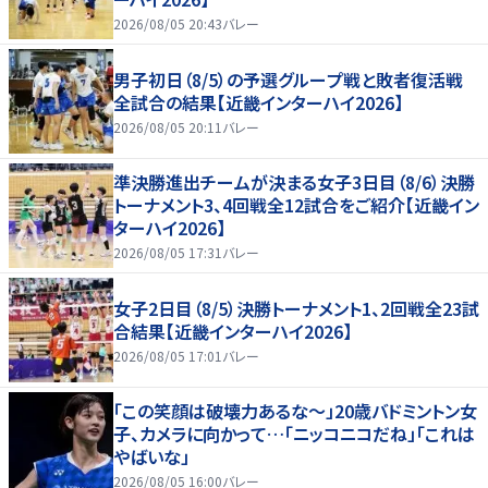
2026/08/05 20:43
バレー
男子初日（8/5）の予選グループ戦と敗者復活戦
全試合の結果【近畿インターハイ2026】
2026/08/05 20:11
バレー
準決勝進出チームが決まる女子3日目（8/6）決勝
トーナメント3、4回戦全12試合をご紹介【近畿イン
ターハイ2026】
2026/08/05 17:31
バレー
女子2日目（8/5）決勝トーナメント1、2回戦全23試
合結果【近畿インターハイ2026】
2026/08/05 17:01
バレー
「この笑顔は破壊力あるな〜」20歳バドミントン女
子、カメラに向かって…「ニッコニコだね」「これは
やばいな」
2026/08/05 16:00
バレー