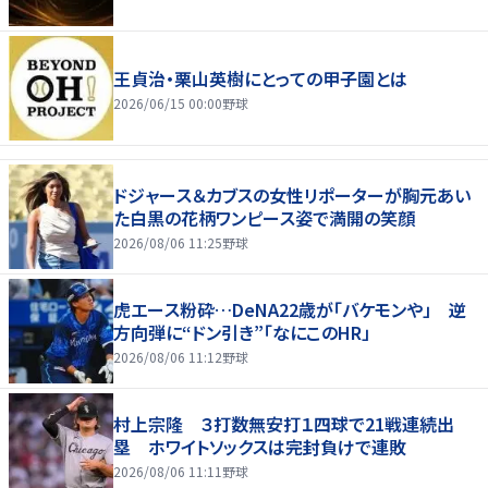
王貞治・栗山英樹にとっての甲子園とは
2026/06/15 00:00
野球
ドジャース＆カブスの女性リポーターが胸元あい
た白黒の花柄ワンピース姿で満開の笑顔
2026/08/06 11:25
野球
虎エース粉砕…DeNA22歳が「バケモンや」 逆
方向弾に“ドン引き”「なにこのHR」
2026/08/06 11:12
野球
村上宗隆 ３打数無安打１四球で21戦連続出
塁 ホワイトソックスは完封負けで連敗
2026/08/06 11:11
野球