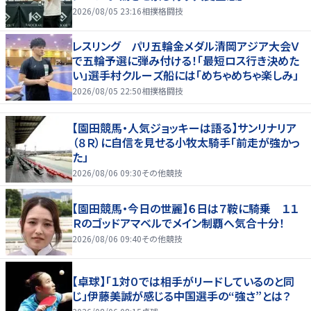
2026/08/05 23:16
相撲格闘技
レスリング パリ五輪金メダル清岡アジア大会Ｖ
で五輪予選に弾み付ける！「最短ロス行き決めた
い」選手村クルーズ船には「めちゃめちゃ楽しみ」
2026/08/05 22:50
相撲格闘技
【園田競馬・人気ジョッキーは語る】サンリナリア
（８Ｒ）に自信を見せる小牧太騎手「前走が強かっ
た」
2026/08/06 09:30
その他競技
【園田競馬・今日の世麗】６日は７鞍に騎乗 １１
Ｒのゴッドアマベルでメイン制覇へ気合十分！
2026/08/06 09:40
その他競技
【卓球】「１対０では相手がリードしているのと同
じ」伊藤美誠が感じる中国選手の“強さ”とは？