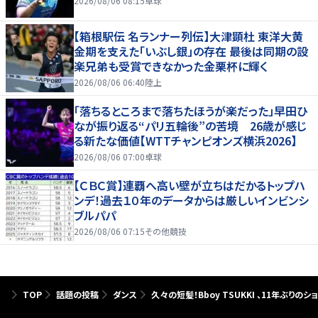
2026/08/06 08:15
卓球
【箱根駅伝 名ランナー列伝】大津顕杜 東洋大黄
金期を支えた「いぶし銀」の存在 最後は同期の設
楽兄弟も受賞できなかった金栗杯に輝く
2026/08/06 06:40
陸上
「落ちるところまで落ちたほうが楽だった」早田ひ
なが振り返る“パリ五輪後”の苦境 26歳が感じ
る新たな価値【WTTチャンピオンズ横浜2026】
2026/08/06 07:00
卓球
【ＣＢＣ賞】連覇へ高い壁が立ちはだかるトップハ
ンデ！過去１０年のデータからは厳しいインビンシ
ブルパパ
2026/08/06 07:15
その他競技
TOP
話題の投稿
ダンス
久々の短髪！Bboy TSUKKI 、11年ぶりの