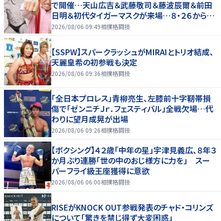
で開催…天山広吉＆武藤敬司＆藤波辰爾＆前田
日明＆初代タイガーマスクが来場…８・２６から９・
７まで
2026/08/06 09:49
相撲格闘技
【SSPW】スパークラッシュがMIRAIとトリオ結成、
天麗皇希の初参戦も決定
2026/08/06 09:36
相撲格闘技
「全日本プロレス」青柳亮生、左膝前十字靭帯損
傷で「ゼンニチＪｒ．フェスティバル」全戦欠場…代
わりに望月成晃が出場
2026/08/06 09:26
相撲格闘技
【ボクシング】４２歳「中年の星」宇津見義広、８年３
か月ぶり連勝「世の中のおじ様方に力を」 スー
パーフライ級王座獲得に意欲
2026/08/06 06:00
相撲格闘技
RISEがKNOCK OUT参戦発表のチャド・コリンズ
について「驚きを禁じ得ず大変困惑」