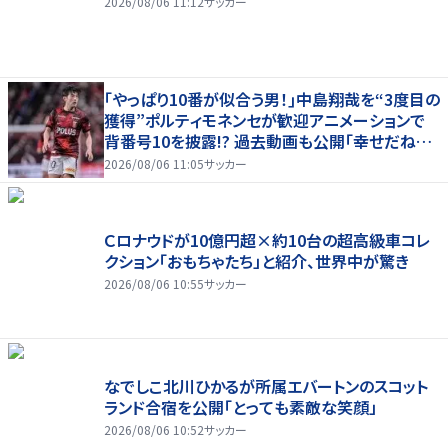
2026/08/06 11:12
サッカー
｢やっぱり10番が似合う男！｣中島翔哉を“3度目の
獲得”ポルティモネンセが歓迎アニメーションで
背番号10を披露!? 過去動画も公開｢幸せだね〜｣
｢爽やかイケメン｣
2026/08/06 11:05
サッカー
Ｃロナウドが10億円超×約10台の超高級車コレ
クション「おもちゃたち」と紹介、世界中が驚き
2026/08/06 10:55
サッカー
なでしこ北川ひかるが所属エバートンのスコット
ランド合宿を公開「とっても素敵な笑顔」
2026/08/06 10:52
サッカー