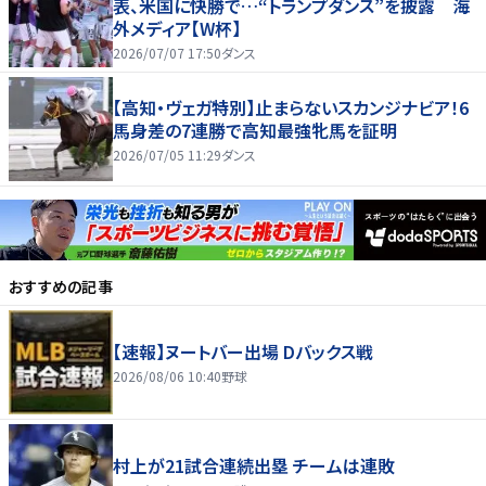
表、米国に快勝で…“トランプダンス”を披露 海
外メディア【W杯】
2026/07/07 17:50
ダンス
【高知・ヴェガ特別】止まらないスカンジナビア！6
馬身差の7連勝で高知最強牝馬を証明
2026/07/05 11:29
ダンス
おすすめの記事
【速報】ヌートバー出場 Dバックス戦
2026/08/06 10:40
野球
村上が21試合連続出塁 チームは連敗