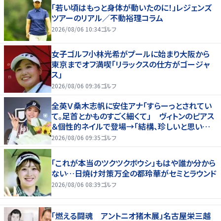
「若い頃はもっと身体が動いたのに！」レジェンズ
ツアーのリアル／不動裕理コラム
2026/08/06 10:34
ゴルフ
女子ゴルフ小林光希がプールに始まり大阪から
東京までオフ満喫「リラックスの仕方がゴージャ
ス」
2026/08/06 09:36
ゴルフ
全英Ｖ桑木志帆に安住アナ「すらーっとされてい
て。足首とかものすごく細くて」 ヴィトンのピアス
＆個性的ネイルで登場→「結構、珍しいと思いま
す」
2026/08/06 09:35
ゴルフ
「これが本当のツクツクボウシ」もはや誰か分から
ない…日焼け対策万全の都玲華がセミとラウンド
2026/08/06 08:39
ゴルフ
「燃える闘魂 アントニオ猪木展」名古屋栄三越