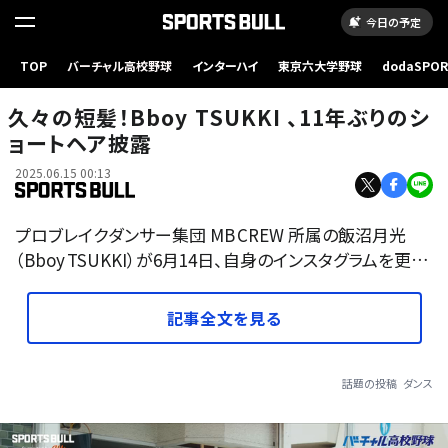
今日の予定
TOP
バーチャル高校野球
インターハイ
東京六大学野球
dodaSPO
（新しいタブ
久々の短髪！Bboy TSUKKI 、11年ぶりのシ
ョートヘア披露
2025.06.15 00:13
プロブレイクダンサー集団 MB CREW 所属の飯沼月光
（Bboy TSUKKI）が6月14日、自身のインスタグラムを更…
記事全文を見る
話題の投稿
ダンス