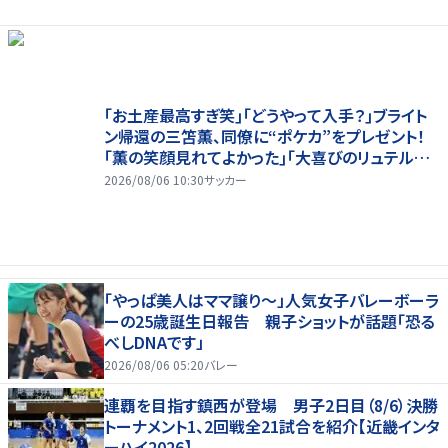
｢お土産最高すぎ笑｣｢どうやって入手？｣ブライト
ン帰還の三笘薫、同僚に“ポケカ”をプレゼント！
｢薫の笑顔見れてよかった｣｢大喜びのリュテル可
愛すぎ｣
2026/08/06 10:30
サッカー
「やっぱ美人はママ譲り～」人気女子バレーボーラ
ーの25歳誕生日報告 親子ショットが話題「恐る
べしDNAです」
2026/08/06 05:20
バレー
連覇を目指す鎮西が登場 男子2日目（8/6）決勝
トーナメント1、2回戦全21試合を紹介【近畿インタ
ーハイ2026】