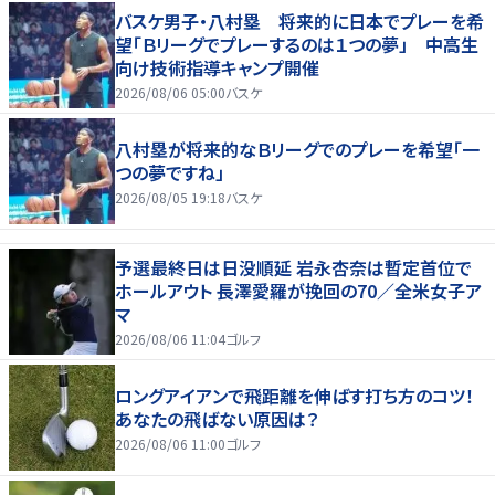
バスケ男子・八村塁 将来的に日本でプレーを希
望「Ｂリーグでプレーするのは１つの夢」 中高生
向け技術指導キャンプ開催
2026/08/06 05:00
バスケ
八村塁が将来的なＢリーグでのプレーを希望「一
つの夢ですね」
2026/08/05 19:18
バスケ
予選最終日は日没順延 岩永杏奈は暫定首位で
ホールアウト 長澤愛羅が挽回の70／全米女子ア
マ
2026/08/06 11:04
ゴルフ
ロングアイアンで飛距離を伸ばす打ち方のコツ！
あなたの飛ばない原因は？
2026/08/06 11:00
ゴルフ