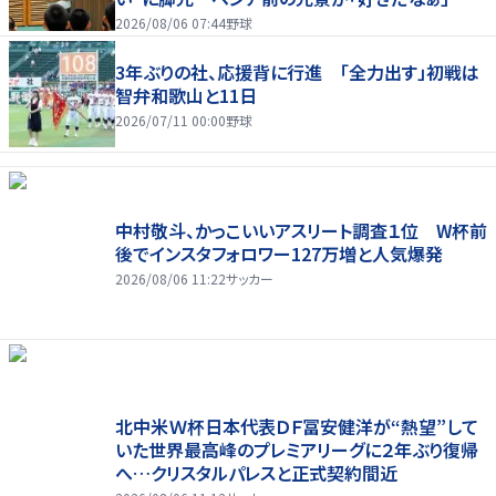
2026/08/06 07:44
野球
3年ぶりの社、応援背に行進 「全力出す」初戦は
智弁和歌山と11日
2026/07/11 00:00
野球
中村敬斗、かっこいいアスリート調査１位 W杯前
後でインスタフォロワー127万増と人気爆発
2026/08/06 11:22
サッカー
北中米Ｗ杯日本代表ＤＦ冨安健洋が“熱望”して
いた世界最高峰のプレミアリーグに２年ぶり復帰
へ…クリスタルパレスと正式契約間近