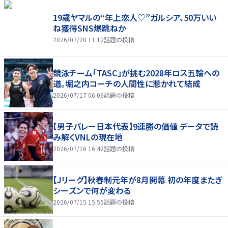
19歳ヤマルの“年上恋人♡”ガルシア、50万いい
ね獲得SNS爆跳ねか
2026/07/20 11:12
話題の投稿
競泳チーム「TASC」が挑む2028年ロス五輪への
道。堀之内コーチの人間性に惹かれて結成
2026/07/17 06:06
話題の投稿
【男子バレー日本代表】9連勝の価値 データで読
み解くVNLの現在地
2026/07/16 16:42
話題の投稿
【Jリーグ】秋春制元年が8月開幕 初の年度またぎ
シーズンで何が変わる
2026/07/15 15:55
話題の投稿