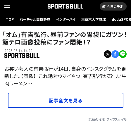
今日の予定
TOP
バーチャル高校野球
インターハイ
東京六大学野球
dodaSPO
（新しいタブ
「オム」有吉弘行、昼前ファンの胃袋にガツン！
飯テロ画像投稿にファン悶絶！？
2025.06.14 14:20
お笑い芸人の有吉弘行が14日、自身のインスタグラムを更
新した。【画像】「これ絶対ウマイやつ」有吉弘行が珍しい牛
肉ラーメン…
記事全文を見る
話題の投稿
ライフスタイル