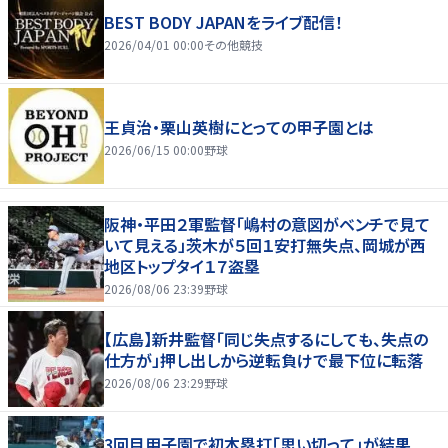
BEST BODY JAPANをライブ配信！
2026/04/01 00:00
その他競技
王貞治・栗山英樹にとっての甲子園とは
2026/06/15 00:00
野球
阪神・平田２軍監督「嶋村の意図がベンチで見て
いて見える」茨木が５回１安打無失点、岡城が西
地区トップタイ１７盗塁
2026/08/06 23:39
野球
【広島】新井監督「同じ失点するにしても、失点の
仕方が」押し出しから逆転負けで最下位に転落
2026/08/06 23:29
野球
3回目甲子園で初本塁打「思い切って」が結果