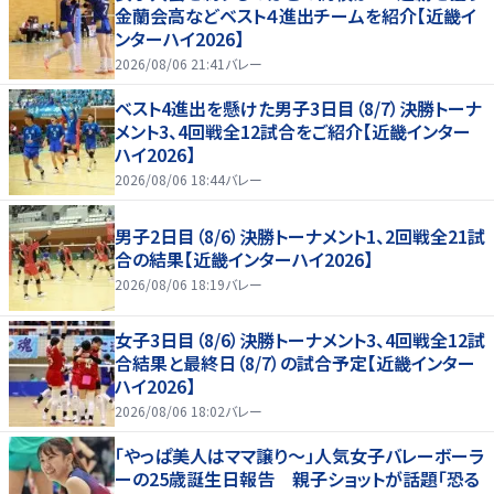
金蘭会高などベスト４進出チームを紹介【近畿イ
ンターハイ2026】
2026/08/06 21:41
バレー
ベスト4進出を懸けた男子3日目（8/7）決勝トーナ
メント3、4回戦全12試合をご紹介【近畿インター
ハイ2026】
2026/08/06 18:44
バレー
男子2日目（8/6）決勝トーナメント1、2回戦全21試
合の結果【近畿インターハイ2026】
2026/08/06 18:19
バレー
女子3日目（8/6）決勝トーナメント3、4回戦全12試
合結果と最終日（8/7）の試合予定【近畿インター
ハイ2026】
2026/08/06 18:02
バレー
「やっぱ美人はママ譲り～」人気女子バレーボーラ
ーの25歳誕生日報告 親子ショットが話題「恐る