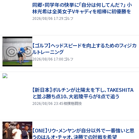
同郷・同学年の快挙に「自分は何してんだ？」 小
林光希は全英女子Vキャディを相棒に初優勝を
2026/08/06 17:29
ゴルフ
【ゴルフ】ヘッドスピードを向上するためのフィジカ
ルトレーニング
2026/08/06 17:00
ゴルフ
【新日本】ボルチンが辻陽太を下し、TAKESHITA
と並ぶ勝ち点10、大岩陵平らが8点で追う
2026/08/06 23:45
相撲格闘技
【ONE】リウ・メンヤンが自分以外で一番強いと思
うのはルオ・チャオ、決勝での対戦を希望