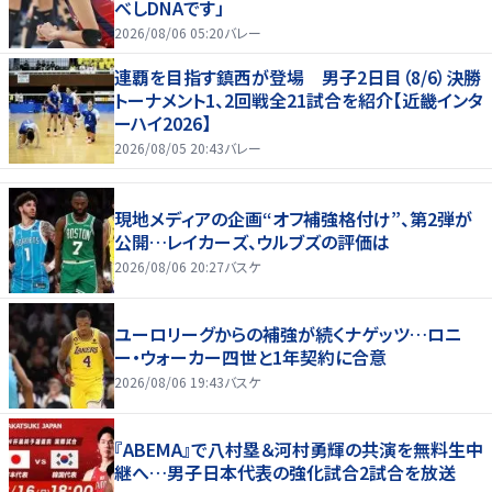
べしDNAです」
2026/08/06 05:20
バレー
連覇を目指す鎮西が登場 男子2日目（8/6）決勝
トーナメント1、2回戦全21試合を紹介【近畿インタ
ーハイ2026】
2026/08/05 20:43
バレー
現地メディアの企画“オフ補強格付け”、第2弾が
公開…レイカーズ、ウルブズの評価は
2026/08/06 20:27
バスケ
ユーロリーグからの補強が続くナゲッツ…ロニ
ー・ウォーカー四世と1年契約に合意
2026/08/06 19:43
バスケ
『ABEMA』で八村塁＆河村勇輝の共演を無料生中
継へ…男子日本代表の強化試合2試合を放送