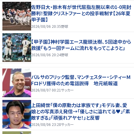
佐野日大・鈴木有が世代屈指左腕以来の1-0完封
勝利！聖隷クリストファーとの投手戦制す【26年夏
甲子園】
2026/08/06 20:35
野球
【甲子園】神村学園エース龍頭汰樹、５回途中から
救援「もう一回チームに流れをもってこようと」
2026/08/06 20:24
野球
バルサのフリック監督、マンチェスター・シティーM
Fロドリ獲得のため電話説得 地元紙報道
2026/08/07 00:21
サッカー
上田綺世「僕の原動力は家族です」モデル妻、愛
娘との写真添え発信→「優しさに溢れてる♥」「素
敵すぎる」「頑張れアヤセ！」と反響
2026/08/06 23:28
サッカー