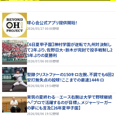
球心会公式アプリ提供開始！
2026/05/27 00:00
野球
【6日夏甲子園】神村学園が逆転で九州対決制し
て2年ぶり、佐野日大・鈴木が完封で投手戦制し2
5年ぶりの夏勝利
2026/07/06 00:00
野球
聖隷クリストファーの150キロ左腕、不調でも6回2
安打無失点の投球！ここまでの最速144キロ
2026/08/06 19:54
野球
東筑の夏終わる…エース右腕は大学で野球継続
へ「プロで活躍するのが目標」、メジャーリーガー
の夢にも言及【26年夏甲子園】
2026/08/06 19:52
野球