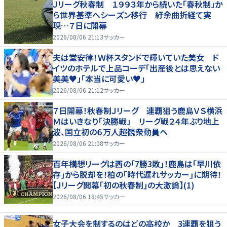
Ｊリーグ秋春制 １９９３年から続いた「春秋制」か
ら世界基準へシーズン移行 紆余曲折経て実
現…７日に開幕
2026/08/06 21:13
サッカー
夫は堂安律！Ｗ杯スタンドで輝いていた美女 ド
イツのホテルで上品コーデ「出産後とは思えない
美美♥」「本当に可愛い♥」
2026/08/06 21:12
サッカー
７日開幕！秋春制Ｊリーグ 連覇狙う鹿島ＶＳ横浜
Ｍはいきなり「決勝戦」 リーグ戦２４年ぶり地上
波、国立初の６万人超観衆動員へ
2026/08/06 21:08
サッカー
百年構想リーグは西の｢7勝3敗｣！鹿島は｢早川依
存｣から脱却を！柏の｢時代遅れサッカー｣に期待！
【Jリーグ開幕｢初の秋春制｣の大激論】(1)
2026/08/06 18:45
サッカー
女子大会を制するのはどの高校か 3連覇を狙う