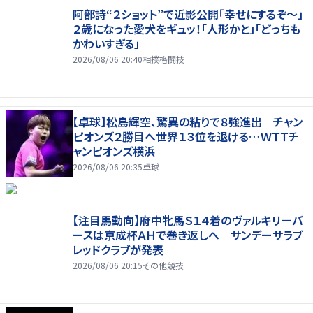
阿部詩“２ショット”で近影公開「幸せにするぞ〜」
２歳になった愛犬をギュッ！「人形かと」「どっちも
かわいすぎる」
2026/08/06 20:40
相撲格闘技
【卓球】松島輝空、驚異の粘りで８強進出 チャン
ピオンズ２勝目へ世界１３位を退ける…ＷＴＴチ
ャンピオンズ横浜
2026/08/06 20:35
卓球
【注目馬動向】府中牝馬Ｓ１４着のヴァルキリーバ
ースは京成杯ＡＨで巻き返しへ サンデーサラブ
レッドクラブが発表
2026/08/06 20:15
その他競技