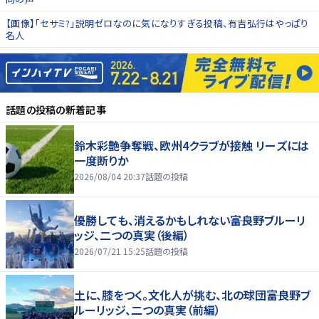
【画像】「セサミ?」説明ゼロなのに気になりすぎる投稿、有吉弘行はやっぱり
名人
話題の投稿
の新着記事
鈴木彩艶争奪戦、欧州4クラブが接触 リーズには
一度断りか
2026/08/04 20:37
話題の投稿
優勝しても、消えるかもしれない――富良野ブルーリ
ッジ、二つの真実（後編）
2026/07/21 15:25
話題の投稿
土に、膝をつく。文化人が挑む、北の球団――富良野ブ
ルーリッジ、二つの真実（前編）