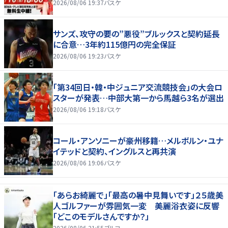
2026/08/06 19:37
バスケ
サンズ、攻守の要の”悪役”ブルックスと契約延長
に合意…3年約115億円の完全保証
2026/08/06 19:23
バスケ
「第34回日・韓・中ジュニア交流競技会」の大会ロ
スターが発表…中部大第一から馬越ら3名が選出
2026/08/06 19:18
バスケ
コール・アンソニーが豪州移籍…メルボルン・ユナ
イテッドと契約、イングルスと再共演
2026/08/06 19:06
バスケ
「あらお綺麗で」「最高の暑中見舞いです」２５歳美
人ゴルファーが雰囲気一変 美麗浴衣姿に反響
「どこのモデルさんですか？」
2026/08/06 21:55
ゴルフ