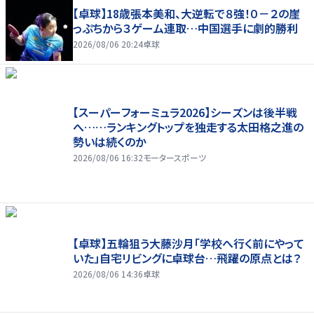
【卓球】18歳張本美和、大逆転で８強！０－２の崖
っぷちから３ゲーム連取…中国選手に劇的勝利
2026/08/06 20:24
卓球
【スーパーフォーミュラ2026】シーズンは後半戦
へ……ランキングトップを独走する太田格之進の
勢いは続くのか
2026/08/06 16:32
モータースポーツ
【卓球】五輪狙う大藤沙月「学校へ行く前にやって
いた」自宅リビングに卓球台…飛躍の原点とは？
2026/08/06 14:36
卓球