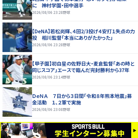
に 神村学園・田中選手
2026/08/06 23:28
野球
【DeNA】若松尚輝、４回2/3投げ４安打１失点の力
投 相川監督「本当にありがたかった」
2026/08/06 23:28
野球
【甲子園】初白星の佐野日大・麦倉監督「あの時と
同じスコア」エースで臨んだ完封勝利から37年
2026/08/06 23:14
野球
ＤｅＮＡ ７日から３日間「令和８年熊本地震」募
金活動 １、２軍で実施
2026/08/06 23:08
野球