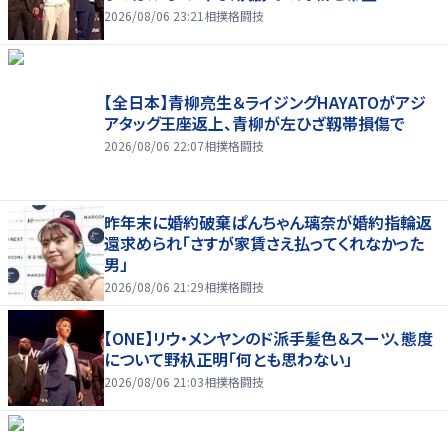
2026/08/06 23:21
相撲格闘技
【全日本】青柳亮生＆ライジングHAYATOがアジ
アタッグ王座返上、青柳が左ひざ靱帯損傷で
2026/08/06 22:07
相撲格闘技
昨年末に婚約破棄ぱんちゃん璃奈が婚約指輪返
還求められ「さすが家賃さえ払ってくれなかった
男」
2026/08/06 21:29
相撲格闘技
【ONE】リウ・メンヤンのド派手髪色＆スーツ、態度
について野杁正明「何とも思わない」
2026/08/06 21:03
相撲格闘技