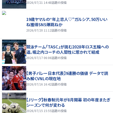
2026/07/21 14:48
話題の投稿
19歳ヤマルの“年上恋人♡”ガルシア、50万いい
ね獲得SNS爆跳ねか
2026/07/20 11:12
話題の投稿
競泳チーム「TASC」が挑む2028年ロス五輪への
道。堀之内コーチの人間性に惹かれて結成
2026/07/17 06:06
話題の投稿
【男子バレー日本代表】9連勝の価値 データで読
み解くVNLの現在地
2026/07/16 16:42
話題の投稿
【Jリーグ】秋春制元年が8月開幕 初の年度またぎ
シーズンで何が変わる
2026/07/15 15:55
話題の投稿