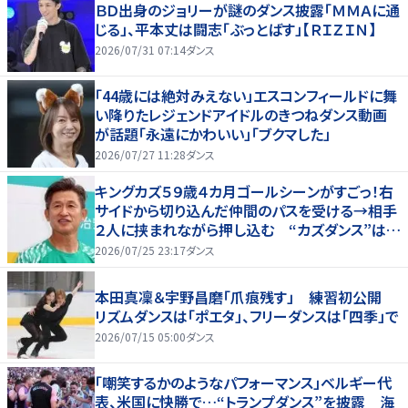
ＢＤ出身のジョリーが謎のダンス披露「ＭＭＡに通
じる」、平本丈は闘志「ぶっとばす」【ＲＩＺＩＮ】
2026/07/31 07:14
ダンス
「44歳には絶対みえない」エスコンフィールドに舞
い降りたレジェンドアイドルのきつねダンス動画
が話題「永遠にかわいい」「ブクマした」
2026/07/27 11:28
ダンス
キングカズ５９歳４カ月ゴールシーンがすごっ！右
サイドから切り込んだ仲間のパスを受ける→相手
２人に挟まれながら押し込む “カズダンス”はせ
ず
2026/07/25 23:17
ダンス
本田真凜＆宇野昌磨「爪痕残す」 練習初公開
リズムダンスは「ポエタ」、フリーダンスは「四季」で
2026/07/15 05:00
ダンス
「嘲笑するかのようなパフォーマンス」ベルギー代
表、米国に快勝で…“トランプダンス”を披露 海