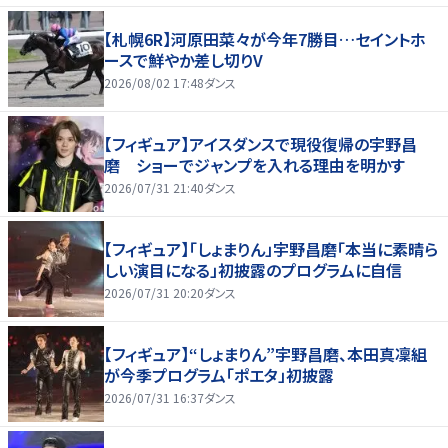
【札幌6R】河原田菜々が今年7勝目…セイントホ
ースで鮮やか差し切りV
2026/08/02 17:48
ダンス
【フィギュア】アイスダンスで現役復帰の宇野昌
磨 ショーでジャンプを入れる理由を明かす
2026/07/31 21:40
ダンス
【フィギュア】「しょまりん」宇野昌磨「本当に素晴ら
しい演目になる」初披露のプログラムに自信
2026/07/31 20:20
ダンス
【フィギュア】“しょまりん”宇野昌磨、本田真凜組
が今季プログラム「ポエタ」初披露
2026/07/31 16:37
ダンス