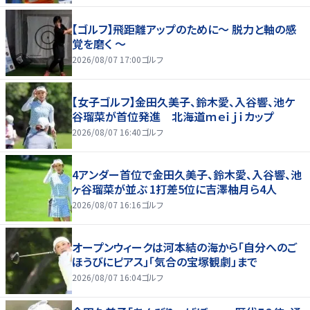
【ゴルフ】飛距離アップのために～ 脱力と軸の感
覚を磨く ～
2026/08/07 17:00
ゴルフ
【女子ゴルフ】金田久美子、鈴木愛、入谷響、池ケ
谷瑠菜が首位発進 北海道ｍｅｉｊｉカップ
2026/08/07 16:40
ゴルフ
4アンダー首位で金田久美子、鈴木愛、入谷響、池
ヶ谷瑠菜が並ぶ 1打差5位に吉澤柚月ら4人
2026/08/07 16:16
ゴルフ
オープンウィークは河本結の海から「自分へのご
ほうびにピアス」「気合の宝塚観劇」まで
2026/08/07 16:04
ゴルフ