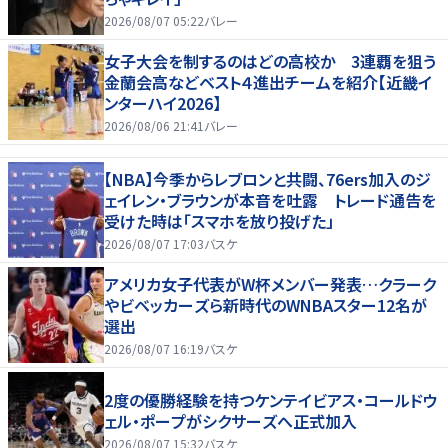
2026/08/07 05:22
バレー
女子大会を制するのはどの高校か 3連覇を狙う
金蘭会高などベスト４進出チームを紹介【近畿イ
ンターハイ2026】
2026/08/06 21:41
バレー
【NBA】今季からレブロンと共闘、76ers加入のジ
ェイレン・ブラウンが本音を吐露 トレード通告を
受けた時は「スマホを放り投げた」
2026/08/07 17:03
バスケ
アメリカ女子代表がW杯メンバー発表…クラーク
やビベッカーズら新時代のWNBAスター12名が
選出
2026/08/07 16:19
バスケ
2度の優勝経験を持つケンテイビアス・コールドウ
ェル・ポープがシクサーズへ正式加入
2026/08/07 15:32
バスケ