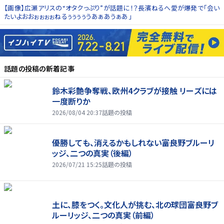
【画像】広瀬アリスの“オタクっぷり”が話題に！？長濱ねるへ愛が爆発で「会い
たいよおおぉぉぉぉねるぅぅぅぅうあぁあうぁあ」
話題の投稿
の新着記事
鈴木彩艶争奪戦、欧州4クラブが接触 リーズには
一度断りか
2026/08/04 20:37
話題の投稿
優勝しても、消えるかもしれない――富良野ブルーリ
ッジ、二つの真実（後編）
2026/07/21 15:25
話題の投稿
土に、膝をつく。文化人が挑む、北の球団――富良野ブ
ルーリッジ、二つの真実（前編）