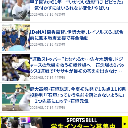
甲子園Vから1年…“いかつい近影”に「ビビった」
気付かずにはいられない変化「やばい」
2026/08/07 16:46
野球
【DeNA】筒香嘉智、伊勢大夢、レイノルズら、試合
前に熊本地震支援で募金活動
2026/08/07 16:45
野球
“連敗ストッパー”となれるか…佐々木朗希、ドジ
ャースの危機を救う初戦登板へ 正念場のDバッ
クス3連戦で「ササキが最初の答えを出さなけれ
ばならない」
2026/08/07 16:44
野球
健大高崎・石垣聡志、今夏初先発で１失点１１Ｋ完
投勝利「『石垣』っていう名前を落とさないように」
１つ先輩にロッテ・石垣元気
2026/08/07 16:41
野球