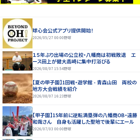
球心会公式アプリ提供開始！
2026/05/27 00:00
野球
１５年ぶり出場の公立校・八幡商は初戦敗退 エ
ース田上が健大高崎に集中打浴びる
2026/08/07 15:54
野球
【夏の甲子園】1回戦・遊学館 - 青森山田 両校の
地方大会戦績を紹介
2026/08/07 16:23
野球
【甲子園】15年前に逆転満塁弾の八幡商OB・遠藤
和哉さん 自身も活躍した聖地で後輩にエール
2026/07/03 00:00
野球