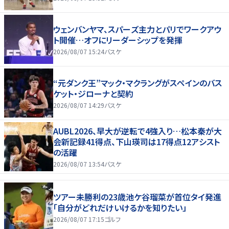
ウェンバンヤマ、スパーズ主力とパリでワークアウ
ト開催…オフにリーダーシップを発揮
2026/08/07 15:24
バスケ
“元ダンク王”マック・マクラングがスペインのバス
ケット・ジローナと契約
2026/08/07 14:29
バスケ
AUBL2026、早大が逆転で4強入り…松本秦が大
会新記録41得点、下山瑛司は17得点12アシスト
の活躍
2026/08/07 13:54
バスケ
ツアー未勝利の23歳池ケ谷瑠菜が首位タイ発進
「自分がどれだけいけるかを知りたい」
2026/08/07 17:15
ゴルフ