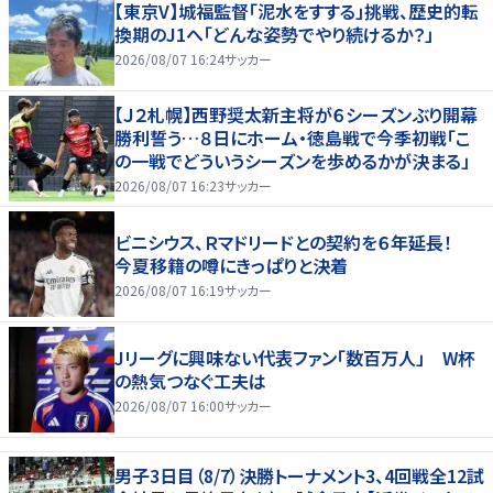
【東京V】城福監督「泥水をすする」挑戦、歴史的転
換期のJ1へ「どんな姿勢でやり続けるか？」
2026/08/07 16:24
サッカー
【Ｊ２札幌】西野奨太新主将が６シーズンぶり開幕
勝利誓う…８日にホーム・徳島戦で今季初戦「こ
の一戦でどういうシーズンを歩めるかが決まる」
2026/08/07 16:23
サッカー
ビニシウス、Ｒマドリードとの契約を６年延長！
今夏移籍の噂にきっぱりと決着
2026/08/07 16:19
サッカー
Jリーグに興味ない代表ファン「数百万人」 W杯
の熱気つなぐ工夫は
2026/08/07 16:00
サッカー
男子3日目（8/7）決勝トーナメント3、4回戦全12試