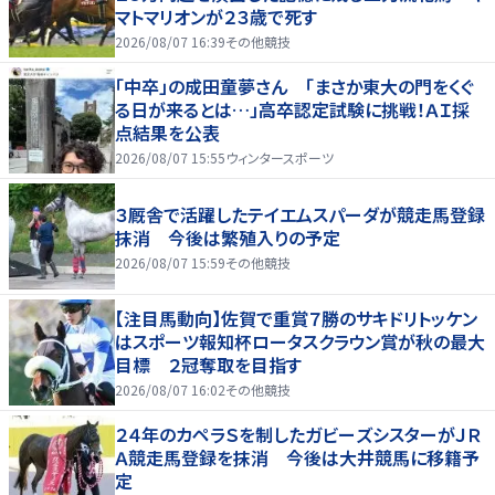
マトマリオンが２３歳で死す
2026/08/07 16:39
その他競技
「中卒」の成田童夢さん 「まさか東大の門をくぐ
る日が来るとは…」高卒認定試験に挑戦！ＡＩ採
点結果を公表
2026/08/07 15:55
ウィンタースポーツ
３厩舎で活躍したテイエムスパーダが競走馬登録
抹消 今後は繁殖入りの予定
2026/08/07 15:59
その他競技
【注目馬動向】佐賀で重賞７勝のサキドリトッケン
はスポーツ報知杯ロータスクラウン賞が秋の最大
目標 ２冠奪取を目指す
2026/08/07 16:02
その他競技
２４年のカペラＳを制したガビーズシスターがＪＲ
Ａ競走馬登録を抹消 今後は大井競馬に移籍予
定