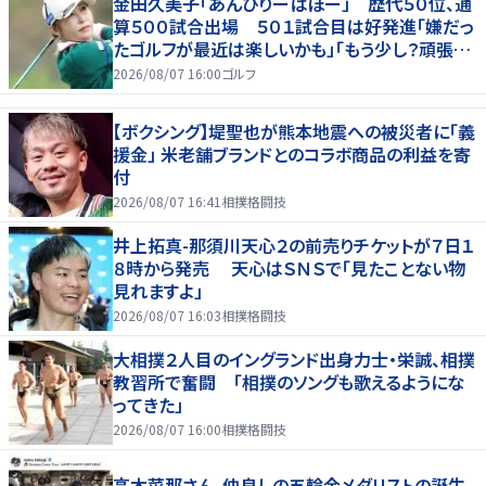
金田久美子「あんびりーばぼー」 歴代５０位、通
算５００試合出場 ５０１試合目は好発進「嫌だっ
たゴルフが最近は楽しいかも」「もう少し？頑張り
たいな」
2026/08/07 16:00
ゴルフ
【ボクシング】堤聖也が熊本地震への被災者に「義
援金」 米老舗ブランドとのコラボ商品の利益を寄
付
2026/08/07 16:41
相撲格闘技
井上拓真-那須川天心２の前売りチケットが７日１
８時から発売 天心はＳＮＳで「見たことない物
見れますよ」
2026/08/07 16:03
相撲格闘技
大相撲２人目のイングランド出身力士・栄誠、相撲
教習所で奮闘 「相撲のソングも歌えるようにな
ってきた」
2026/08/07 16:00
相撲格闘技
高木菜那さん、仲良しの五輪金メダリストの誕生