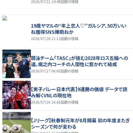
2026/07/21 14:48
話題の投稿
19歳ヤマルの“年上恋人♡”ガルシア、50万いい
ね獲得SNS爆跳ねか
2026/07/20 11:12
話題の投稿
競泳チーム「TASC」が挑む2028年ロス五輪への
道。堀之内コーチの人間性に惹かれて結成
2026/07/17 06:06
話題の投稿
【男子バレー日本代表】9連勝の価値 データで読
み解くVNLの現在地
2026/07/16 16:42
話題の投稿
【Jリーグ】秋春制元年が8月開幕 初の年度またぎ
シーズンで何が変わる