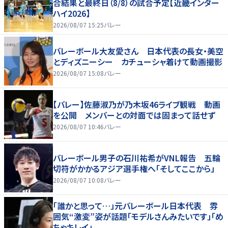
合結果と最終日（8/8）の試合予定【近畿インター
ハイ2026】
2026/08/07 15:25
バレー
バレーボール大友愛さん 日本代表の長女・美空
とディズニーシー カチューシャ着けて動画撮影
2026/08/07 15:08
バレー
【バレー】佐藤淑乃が乃木坂46ライブ観戦 動画
を公開 メンバーとの対面では固まって話せず
2026/08/07 10:46
バレー
バレーボール男子の石川祐希がVNL報告 五輪
切符がかかるアジア選手権へ「そしてここから」
2026/08/07 10:08
バレー
「誰かと思って…」元バレーボール日本代表 雰
囲気“激変”姿が話題「モデルさんみたいです」「め
ちゃキレイ」