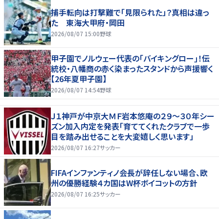
捕手転向は打撃難で「見限られた」？真相は違っ
た 東海大甲府・岡田
2026/08/07 15:00
野球
甲子園でノルウェー代表の｢バイキングロー｣！伝
統校・八幡商の赤く染まったスタンドから声援響く
【26年夏甲子園】
2026/08/07 14:54
野球
Ｊ１神戸が中京大ＭＦ岩本悠庵の２９～３０年シー
ズン加入内定を発表「育ててくれたクラブで一歩
目を踏み出せることを大変嬉しく思います」
2026/08/07 16:27
サッカー
FIFAインファンティノ会長が辞任しない場合、欧
州の優勝経験４カ国はW杯ボイコットの方針
2026/08/07 16:25
サッカー