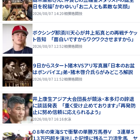
日を祝福「かわゆい」「お二人とも素敵な笑顔」
2026/08/07 14:20
相撲格闘技
ボクシング那須川天心が井上拓真との再戦チケッ
ト告知 「面白いですからワクワクさせますから」
2026/08/07 12:52
相撲格闘技
９日からスタート猪木VSアリ写真展「日本のお盆
はボンバイエ」弟・猪木啓介氏らがみどころ解説
2026/08/07 11:52
相撲格闘技
井上康生アジア大会団長が競泳・本多灯の辞退
に談話発表 「重く受け止めております」「再発防
止に努め信頼に応えられるよう」
2026/08/07 16:16
水泳
０８年の東海Ｓで衝撃の単勝万馬券Ｖ ３連単５
１３万円超を演出した記憶に残る二刀流牝馬 ヤ