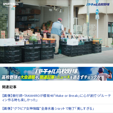
関連記事
【画像】振付師・TAKAHIROが櫻坂46「Make or Break」に心が波打つ「ルーテ
ィン作る時も楽しかった」
【画像】“グラビア女神降臨”全身水着ショットで魅了「美しすぎる」