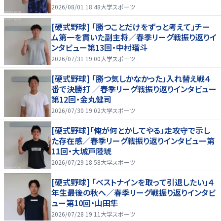
2026/08/01 18:48
大学スポーツ
[硬式野球] 「勝つことだけをずっと考えて」チー
ム第一を貫いた副主将／春季リーグ戦振り返りイ
ンタビュー第13回・中村瑠斗
2026/07/31 19:00
大学スポーツ
[硬式野球] 「勝つ気しかなかった」入れ替え戦４
番で決勝打 ／春季リーグ戦振り返りインタビュー
第12回・金丸健司
2026/07/30 19:02
大学スポーツ
[硬式野球]「俺が何とかしてやる」走攻守で示し
た存在感／春季リーグ戦振り返りインタビュー第
11回・大城戸陸琥
2026/07/29 18:58
大学スポーツ
[硬式野球] 「ベストナインを取って引退したい」４
年生最後の秋へ／春季リーグ戦振り返りインタビ
ュー第10回・山田隼
2026/07/28 19:11
大学スポーツ