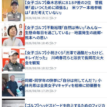
【女子ゴルフ】桑木志帆に８１８Ｐ差の２位 菅楓
華「追いつくために頑張る」 米ツアー本格参戦
は「まだ考えていない」
2026/08/06 19:11
ゴルフ
【女子ゴルフ】不動裕理「自然は怖い」「みんな一
生懸命毎日を過ごしている」…地震発生の故郷・
熊本への思い
2026/08/06 18:45
ゴルフ
【女子ゴルフ】小祝さくら「渋滞で過酷だったけど、
キレイだった」 川崎春花らと浴衣で長岡花火大
会を観覧
2026/08/06 18:32
ゴルフ
同郷・同学年の快挙に「自分は何してんだ？」 小
林光希は全英女子Vキャディを相棒に初優勝を
2026/08/06 17:29
ゴルフ
【ゴルフ】ヘッドスピードを向上するためのフィジカ