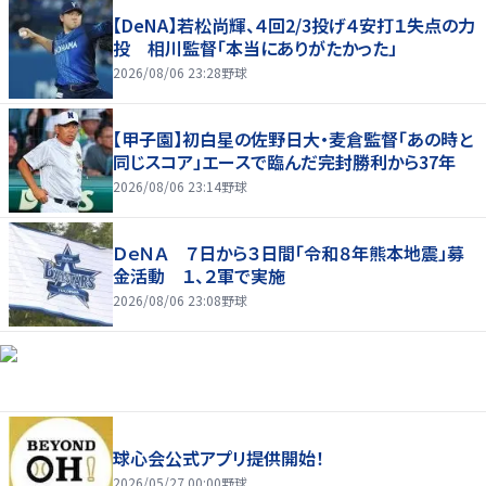
【DeNA】若松尚輝、４回2/3投げ４安打１失点の力
投 相川監督「本当にありがたかった」
2026/08/06 23:28
野球
【甲子園】初白星の佐野日大・麦倉監督「あの時と
同じスコア」エースで臨んだ完封勝利から37年
2026/08/06 23:14
野球
ＤｅＮＡ ７日から３日間「令和８年熊本地震」募
金活動 １、２軍で実施
2026/08/06 23:08
野球
球心会公式アプリ提供開始！
2026/05/27 00:00
野球