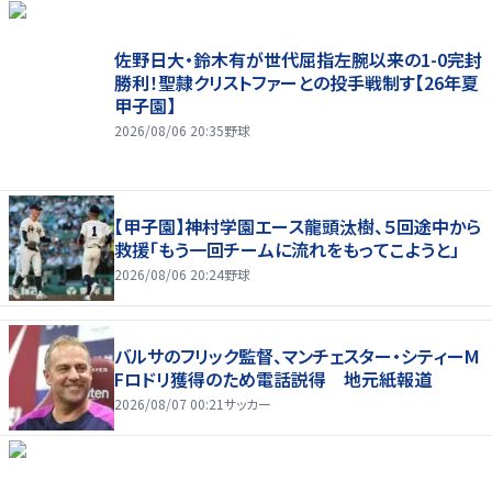
佐野日大・鈴木有が世代屈指左腕以来の1-0完封
勝利！聖隷クリストファーとの投手戦制す【26年夏
甲子園】
2026/08/06 20:35
野球
【甲子園】神村学園エース龍頭汰樹、５回途中から
救援「もう一回チームに流れをもってこようと」
2026/08/06 20:24
野球
バルサのフリック監督、マンチェスター・シティーM
Fロドリ獲得のため電話説得 地元紙報道
2026/08/07 00:21
サッカー