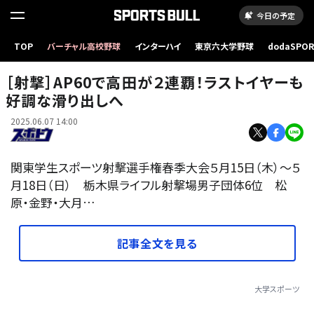
今日の予定
TOP
バーチャル高校野球
インターハイ
東京六大学野球
dodaSPO
（新しいタブ
［射撃］AP60で高田が２連覇！ラストイヤーも
好調な滑り出しへ
2025.06.07 14:00
関東学生スポーツ射撃選手権春季大会５月15日（木）～５
月18日（日） 栃木県ライフル射撃場男子団体6位 松
原・金野・大月…
記事全文を見る
大学スポーツ