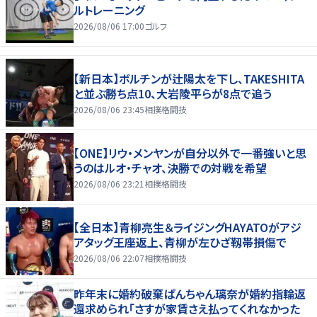
ルトレーニング
2026/08/06 17:00
ゴルフ
【新日本】ボルチンが辻陽太を下し、TAKESHITA
と並ぶ勝ち点10、大岩陵平らが8点で追う
2026/08/06 23:45
相撲格闘技
【ONE】リウ・メンヤンが自分以外で一番強いと思
うのはルオ・チャオ、決勝での対戦を希望
2026/08/06 23:21
相撲格闘技
【全日本】青柳亮生＆ライジングHAYATOがアジ
アタッグ王座返上、青柳が左ひざ靱帯損傷で
2026/08/06 22:07
相撲格闘技
昨年末に婚約破棄ぱんちゃん璃奈が婚約指輪返
還求められ「さすが家賃さえ払ってくれなかった