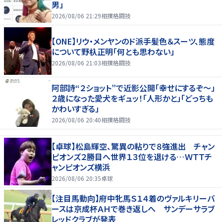
男」
2026/08/06 21:29
相撲格闘技
【ONE】リウ・メンヤンのド派手髪色＆スーツ、態度
について野杁正明「何とも思わない」
2026/08/06 21:03
相撲格闘技
阿部詩“２ショット”で近影公開「幸せにするぞ〜」
２歳になった愛犬をギュッ！「人形かと」「どっちも
かわいすぎる」
2026/08/06 20:40
相撲格闘技
【卓球】松島輝空、驚異の粘りで８強進出 チャン
ピオンズ２勝目へ世界１３位を退ける…ＷＴＴチ
ャンピオンズ横浜
2026/08/06 20:35
卓球
【注目馬動向】府中牝馬Ｓ１４着のヴァルキリーバ
ースは京成杯ＡＨで巻き返しへ サンデーサラブ
レッドクラブが発表