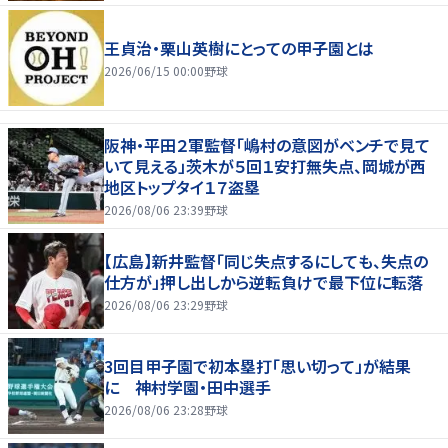
王貞治・栗山英樹にとっての甲子園とは
2026/06/15 00:00
野球
阪神・平田２軍監督「嶋村の意図がベンチで見て
いて見える」茨木が５回１安打無失点、岡城が西
地区トップタイ１７盗塁
2026/08/06 23:39
野球
【広島】新井監督「同じ失点するにしても、失点の
仕方が」押し出しから逆転負けで最下位に転落
2026/08/06 23:29
野球
3回目甲子園で初本塁打「思い切って」が結果
に 神村学園・田中選手
2026/08/06 23:28
野球