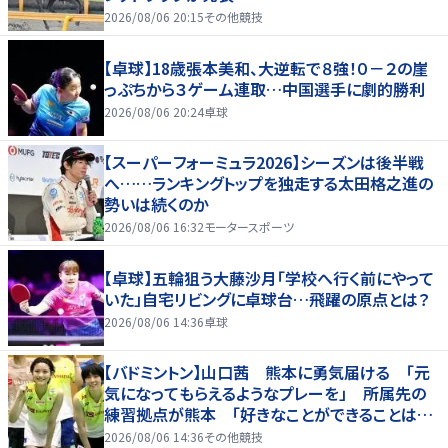
2026/08/06 20:15
その他競技
【卓球】18歳張本美和、大逆転で８強！０－２の崖
っぷちから３ゲーム連取…中国選手に劇的勝利
2026/08/06 20:24
卓球
【スーパーフォーミュラ2026】シーズンは後半戦
へ……ランキングトップを独走する太田格之進の
勢いは続くのか
2026/08/06 16:32
モータースポーツ
【卓球】五輪狙う大藤沙月「学校へ行く前にやって
いた」自宅リビングに卓球台…飛躍の原点とは？
2026/08/06 14:36
卓球
【バドミントン】山口茜 熊本に勇気届ける 「元
気になってもらえるようなプレーを」 所属先の
練習拠点が熊本 「好きなことができることは当
たり前じゃない」
2026/08/06 14:36
その他競技