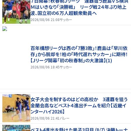
７日開幕！秋春制Ｊリーグ 連覇狙う鹿島ＶＳ横浜
Ｍはいきなり「決勝戦」 リーグ戦２４年ぶり地上
波、国立初の６万人超観衆動員へ
2026/08/06 21:08
サッカー
百年構想リーグは西の｢7勝3敗｣！鹿島は｢早川依
存｣から脱却を！柏の｢時代遅れサッカー｣に期待！
【Jリーグ開幕｢初の秋春制｣の大激論】(1)
2026/08/06 18:45
サッカー
女子大会を制するのはどの高校か 3連覇を狙う
金蘭会高などベスト４進出チームを紹介【近畿イ
ンターハイ2026】
2026/08/06 21:41
バレー
ベスト4進出を懸けた男子3日目（8/7）決勝トーナ