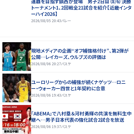
連覇を目指す鎮西が登場 男子2日目（8/6）決勝
トーナメント1、2回戦全21試合を紹介【近畿インタ
ーハイ2026】
2026/08/05 20:43
バレー
現地メディアの企画“オフ補強格付け”、第2弾が
公開…レイカーズ、ウルブズの評価は
2026/08/06 20:27
バスケ
ユーロリーグからの補強が続くナゲッツ…ロニ
ー・ウォーカー四世と1年契約に合意
2026/08/06 19:43
バスケ
『ABEMA』で八村塁＆河村勇輝の共演を無料生中
継へ…男子日本代表の強化試合2試合を放送
2026/08/06 19:37
バスケ