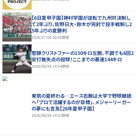
【6日夏甲子園】神村学園が逆転で九州対決制し
て2年ぶり、佐野日大・鈴木が完封で投手戦制し2
5年ぶりの夏勝利
2026/07/06 00:00
野球
聖隷クリストファーの150キロ左腕、不調でも6回2
安打無失点の投球！ここまでの最速144キロ
2026/08/06 19:54
野球
東筑の夏終わる…エース右腕は大学で野球継続
へ「プロで活躍するのが目標」、メジャーリーガー
の夢にも言及【26年夏甲子園】
2026/08/06 19:52
野球