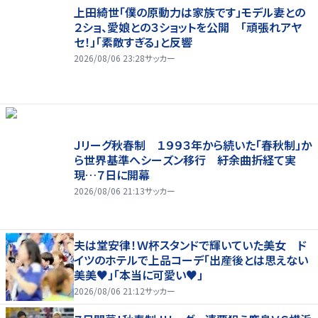
上田綺世「僕の原動力は家族です」モデル妻との
２ショ、愛娘との３ショットを公開 「頑張れアヤ
セ！」「素敵すぎる」と反響
2026/08/06 23:28
サッカー
Ｊリーグ秋春制 １９９３年から続いた「春秋制」か
ら世界基準へシーズン移行 紆余曲折経て実
現…７日に開幕
2026/08/06 21:13
サッカー
夫は堂安律！Ｗ杯スタンドで輝いていた美女 ド
イツのホテルで上品コーデ「出産後とは思えない
美美♥」「本当に可愛い♥」
2026/08/06 21:12
サッカー