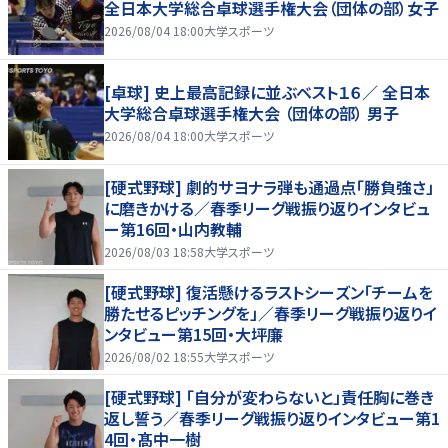
全日本大学総合卓球選手権大会（団体の部）女子
2026/08/04 18:00
大学スポーツ
[卓球] 史上最高記録に並ぶベスト１６／ 全日本
大学総合卓球選手権大会 （団体の部） 男子
2026/08/04 18:00
大学スポーツ
[硬式野球] 劇的サヨナラ弾も通過点「勝負強さ」
に磨きかける／春季リーグ戦振り返りインタビュ
ー第16回・山内教輔
2026/08/03 18:58
大学スポーツ
[硬式野球] 復活懸けるラストシーズン「チームを
勝たせるピッチングを」／春季リーグ戦振り返りイ
ンタビュー第15回・大坪廉
2026/08/02 18:55
大学スポーツ
[硬式野球] 「自分が変わらないと」責任胸に巻き
返し誓う／春季リーグ戦振り返りインタビュー第1
4回・髙中一樹