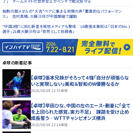
了」 チームメイトの世界女王がベンチで戦況見守る
殊勲の銀メダルの“大吉”ペアに集まる称賛の声「驚異的なパフォーマン
ス」 吉村真晴、大藤沙月が中国撃破で躍動
“中国2強”に挑む新星を現地メディアも警戒 16歳張本美和は「日本のNo.1
選手」21歳大藤沙月は「依然として挑戦者」
卓球
の新着記事
【卓球】張本兄妹がそろって４強「自分が頑張らな
いと実現しない」美和＆智和のW優勝なるか
2026/08/08 22:35
卓球
【卓球】早田ひな、中国の左のエース・蒯曼に「全て
を上回られた感覚。実力不足」 課題を受け止め
成長誓う…ＷＴＴチャンピオンズ横浜
2026/08/08 22:14
卓球