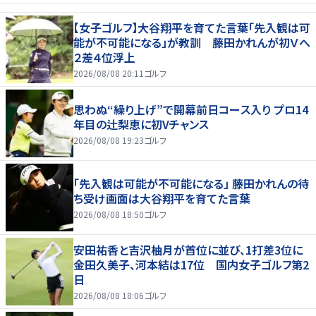
【女子ゴルフ】大谷翔平を育てた言葉「先入観は可
能が不可能になる」が教訓 藤田かれんが初Ｖへ
２差４位浮上
2026/08/08 20:11
ゴルフ
思わぬ“繰り上げ”で開幕前日コース入り プロ14
年目の辻梨恵に初Vチャンス
2026/08/08 19:23
ゴルフ
「先入観は可能が不可能になる」 藤田かれんの待
ち受け画面は大谷翔平を育てた言葉
2026/08/08 18:50
ゴルフ
安田祐香と吉沢柚月が首位に並び、1打差3位に
金田久美子、河本結は17位 国内女子ゴルフ第2
日
2026/08/08 18:06
ゴルフ