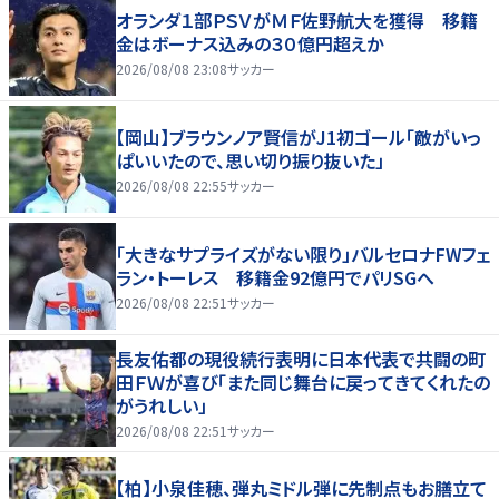
オランダ１部ＰＳＶがＭＦ佐野航大を獲得 移籍
金はボーナス込みの３０億円超えか
2026/08/08 23:08
サッカー
【岡山】ブラウンノア賢信がJ1初ゴール「敵がいっ
ぱいいたので、思い切り振り抜いた」
2026/08/08 22:55
サッカー
「大きなサプライズがない限り」バルセロナFWフェ
ラン・トーレス 移籍金92億円でパリSGへ
2026/08/08 22:51
サッカー
長友佑都の現役続行表明に日本代表で共闘の町
田ＦＷが喜び「また同じ舞台に戻ってきてくれたの
がうれしい」
2026/08/08 22:51
サッカー
【柏】小泉佳穂、弾丸ミドル弾に先制点もお膳立て