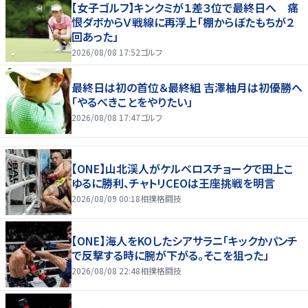
【女子ゴルフ】キンクミが１差３位で最終日へ 痛
恨ダボからＶ戦線に再浮上「棚からぼたもちが２
回あった」
2026/08/08 17:52
ゴルフ
最終日は初の首位＆最終組 吉澤柚月は初優勝へ
「やるべきことをやりたい」
2026/08/08 17:47
ゴルフ
【ONE】山北渓人がケルベロスチョークで田上こ
ゆるに勝利、チャトリCEOは王座挑戦を明言
2026/08/09 00:18
相撲格闘技
【ONE】海人をKOしたシアサラニ「キックかパンチ
で反撃する時に腕が下がる。そこを狙った」
2026/08/08 22:48
相撲格闘技