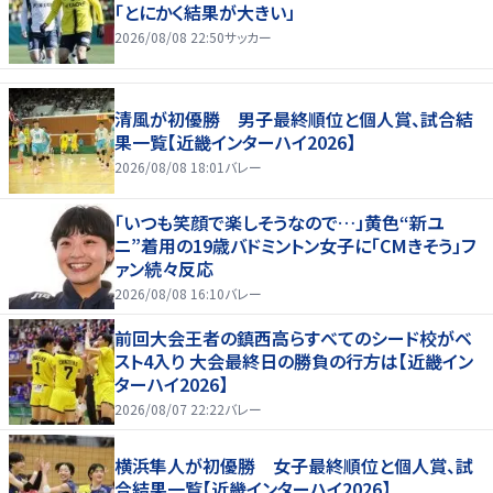
「とにかく結果が大きい」
2026/08/08 22:50
サッカー
清風が初優勝 男子最終順位と個人賞、試合結
果一覧【近畿インターハイ2026】
2026/08/08 18:01
バレー
「いつも笑顔で楽しそうなので…」黄色“新ユ
ニ”着用の19歳バドミントン女子に「CMきそう」フ
ァン続々反応
2026/08/08 16:10
バレー
前回大会王者の鎮西高らすべてのシード校がベ
スト4入り 大会最終日の勝負の行方は【近畿イン
ターハイ2026】
2026/08/07 22:22
バレー
横浜隼人が初優勝 女子最終順位と個人賞、試
合結果一覧【近畿インターハイ2026】