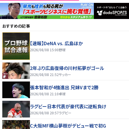
おすすめの記事
【速報】DeNA vs. 広島ほか
2026/08/08 15:00
野球
2年ぶり広島復帰の川村拓夢がゴール
2026/08/08 21:52
サッカー
張本智和が4強進出 兄妹Vまで2勝
2026/08/08 21:10
卓球
ラグビー日本代表が豪代表に逆転負け
2026/08/08 20:57
ラグビー
C大阪MF横山夢樹がデビュー戦で初G