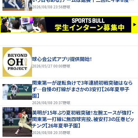
サヨナラ負け
2026/08/08 23:56
野球
球心会公式アプリ提供開始！
2026/05/27 00:00
野球
関東第一が逆転負けで3年連続初戦突破はなら
ず…自慢の打線がまさかの3安打【26年夏甲子
園】
2026/08/08 20:37
野球
英明が15年ぶり夏初戦突破！左腕エースが強打・
関東第一打線に無四球完投、被安打3の圧巻ピッ
チング【26年夏甲子園】
2026/08/08 20:35
野球