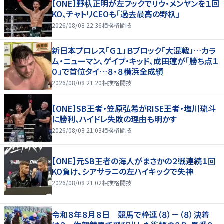
【ONE】野杁正明が左フックでリウ・メンヤンを１回
KO、チャトリCEOも「過去最高の野杁」
2026/08/08 22:36
相撲格闘技
新日本プロレス「Ｇ１」Ｂブロック「大混戦」…カラ
ム・ニューマン、ゲイブ・キッド、成田蓮が「勝ち点１
０」で首位タイ…８・８横浜全成績
2026/08/08 21:20
相撲格闘技
【ONE】SB王者・笠原弘希がRISE王者・塩川琉斗
に勝利、ハイドレ失敗の理由も明かす
2026/08/08 21:03
相撲格闘技
【ONE】元SB王者の海人がまさかの２戦連続１回
KO負け、シアサラニの左ハイキックで失神
2026/08/08 21:02
相撲格闘技
令和８年８月８日 競馬で枠連（８）－（８）決着