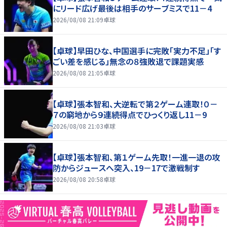
にリード広げ最後は相手のサーブミスで11－4
2026/08/08 21:09
卓球
【卓球】早田ひな、中国選手に完敗「実力不足」「す
ごい差を感じる」無念の８強敗退で課題実感
2026/08/08 21:05
卓球
【卓球】張本智和、大逆転で第２ゲーム連取！０－
７の窮地から９連続得点でひっくり返し11－9
2026/08/08 21:03
卓球
【卓球】張本智和、第１ゲーム先取！一進一退の攻
防からジュースへ突入、19－17で激戦制す
2026/08/08 20:58
卓球