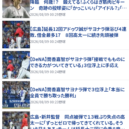
降臨 何歳！？ 鍛えてる！ふくらはぎ筋肉ピキー
ン 奇跡の投球姿に「かっこいい」「アイドル？」「女
神」
2026/08/09 00:29
野球
【広島】延長12回アドゥワ誠がサヨナラ弾浴び４連
敗、借金最多17 ８回高太一に続き先頭被弾
2026/08/09 00:24
野球
【DeNA】筒香嘉智がサヨナラ弾「接戦でもものに
できる力がついてきている」３位浮上に手応え
2026/08/09 00:24
野球
【DeNA】筒香嘉智サヨナラ弾で３位浮上「本当に
全員で勝ち取った勝利」
2026/08/09 00:23
野球
広島・新井監督 同点被弾で１３戦ぶり失点の高
太一に「ずっとゼロで帰ってきてくれている。そう
いう日もある」チームは延長十二回に今季８度目