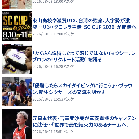
2026/08/08 18:00
バスケ
東山高校や滋賀U18、台湾の強豪、大学勢が激
突…サン・クロレラ主催『SC CUP 2026』が開催へ
2026/08/08 17:00
バスケ
「たくさん説得したって感じではない」マクシー、レ
ブロンの“リクルート活動”を語る
2026/08/08 16:28
バスケ
「優勝したらスカイダイビングに行こう」…ブラウ
ン、新生シクサーズの交流を明かす
2026/08/08 15:53
バスケ
元日本代表・吉田亜沙美が三菱電機のキャプテン
に就任…「世界で最も結束力のあるチームへ」
2026/08/08 15:51
バスケ