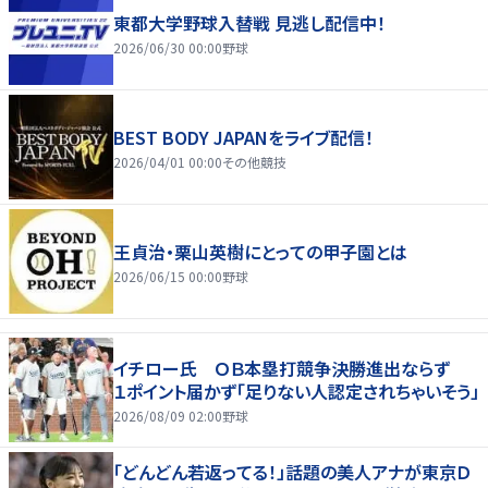
東都大学野球入替戦 見逃し配信中！
2026/06/30 00:00
野球
BEST BODY JAPANをライブ配信！
2026/04/01 00:00
その他競技
王貞治・栗山英樹にとっての甲子園とは
2026/06/15 00:00
野球
イチロー氏 ＯＢ本塁打競争決勝進出ならず
１ポイント届かず「足りない人認定されちゃいそう」
2026/08/09 02:00
野球
「どんどん若返ってる！」話題の美人アナが東京Ｄ