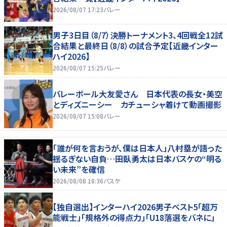
2026/08/07 17:23
バレー
男子3日目（8/7）決勝トーナメント3、4回戦全12試
合結果と最終日（8/8）の試合予定【近畿インター
ハイ2026】
2026/08/07 15:25
バレー
バレーボール大友愛さん 日本代表の長女・美空
とディズニーシー カチューシャ着けて動画撮影
2026/08/07 15:08
バレー
「誰が何を言おうが、僕は日本人」八村塁が語った
揺るぎない自負…田臥勇太は日本バスケの“明る
い未来”を確信
2026/08/08 18:36
バスケ
【独自選出】インターハイ2026男子ベスト5「超万
能戦士」「規格外の得点力」「U18落選をバネに」