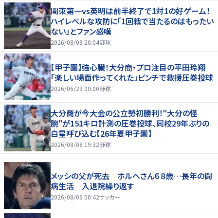
関東第一vs英明は前半終了で1対1の好ゲーム！
ハイレベルな攻防に「1回戦で当たるのはもったい
ない」とファン感嘆
2026/08/08 20:04
野球
【甲子園】強心臓！大分商・プロ注目の平田玲翔
「楽しい場面作ってくれた」ピンチで救援圧巻投球
2026/06/23 00:00
野球
大分商が今大会の公立勢初勝利！"大分の怪
腕"が151キロ計測の圧巻投球、同校29年ぶりの
白星呼び込む【26年夏甲子園】
2026/08/08 19:32
野球
メッシの父が死去 ホルヘさん６８歳…長年の闘
病生活 入退院繰り返す
2026/08/09 00:42
サッカー