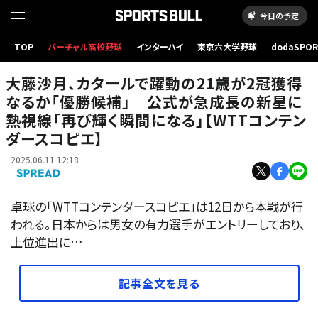
今日の予定
大藤沙月、カタールで躍動の21歳が2冠獲得なるか「優勝候補」 公式が急成長の新星に熱
TOP
バーチャル高校野球
インターハイ
東京六大学野球
dodaSPO
視線「再び輝く瞬間になる」【WTTコンテンダースコピエ】
（新しいタブ
大藤沙月、カタールで躍動の21歳が2冠獲得
なるか「優勝候補」 公式が急成長の新星に
熱視線「再び輝く瞬間になる」【WTTコンテン
ダースコピエ】
2025.06.11 12:18
卓球の「WTTコンテンダースコピエ」は12日から本戦が行
われる。日本からは男女の有力選手がエントリーしており、
上位進出に…
記事全文を見る