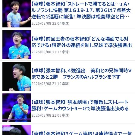
【卓球】張本智和「ストレートで勝てるとは…」 Ａ・
ルブランに快勝 第１Ｇ１９-１７、第２Ｇは７点差大
逆転で２連覇に前進！ 準決勝は松島輝空と日本
人対決…ＷＴＴチャンピオンズ横浜
2026/08/08 22:04
卓球
【卓球】前回王者の張本智和「どんな場面でも対
応できる」想定外の連続を制し兄妹で準決勝進出
2026/08/08 21:15
卓球
【卓球】張本智和、４強進出 美和との兄妹同時Ｖ
まであと２勝 フランスのＡ・ルブランを下す
2026/08/08 21:10
卓球
【卓球】張本智和「張本劇場」で難敵にストレート
勝利！ゲームカウント４－０で準決勝進出決める
2026/08/08 21:09
卓球
【卓球】張本智和３ゲーム連取！４連続得点で一気