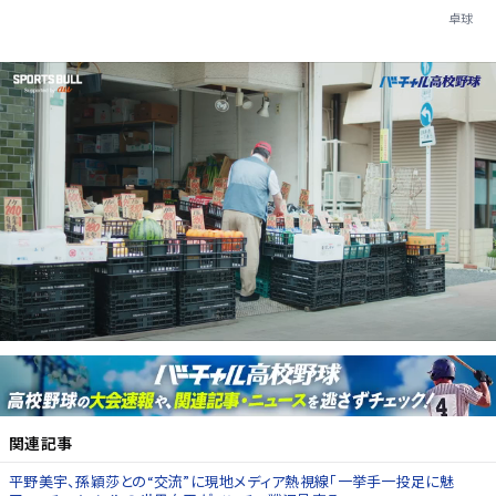
卓球
関連記事
平野美宇、孫穎莎との“交流”に現地メディア熱視線「一挙手一投足に魅