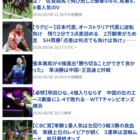
は？ 佐賀競馬で飛び出した衝撃の８Ｒ、馬番８、
８番人気のＶ
2026/08/08 21:38
その他競技
【ラグビー】日本代表、オーストラリア代表に逆転
負け 残り２分で３点差詰める ２万観衆がため
息 ＳＨ斎藤「点差は何点でも負けは負け」…前
半にＳＯ伊藤龍が先制トライ、３２ー３５で惜敗
2026/08/08 20:57
ラグビー
張本美和が４強進出「勝ち切ることができて良か
った」 準決勝は中国・王芸迪と対戦
2026/08/08 20:08
その他競技
【卓球】早田ひな、４強入りならず 中国の左のエ
ース蒯曼に１-４で敗れる…ＷＴＴチャンピオンズ
横浜
2026/08/08 20:15
卓球
【ＣＢＣ賞】単勝１番人気は左回り３戦３勝の良血
馬 実績上位のレイピアが続く ３連単は混戦ム
ード 前日最終オッズ