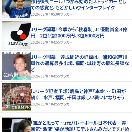
移籍後初ゴール！つかみ始めたストライカーとし
ての感覚と、もどかしいウインターブレイク
2026/08/07 05:00
サッカー
Ｊリーグ開幕！今季から「秋春制」J1優勝賞金３億
円 2位1億2000万円、3位6000万円
2026/08/07 04:55
サッカー
Ｊリーグ開幕 達成間近の記録は…浦和GK西川
周作の通算最多出場、福岡・城後寿の最年長弾な
ど
2026/08/07 04:55
サッカー
【Ｊリーグ記者予想】鹿島と神戸「本命」…町田が
続く 水戸、福岡、千葉は厳しい戦いになりそう
2026/08/07 04:55
サッカー
「誰かと思って…」元バレーボール日本代表 雰
囲気“激変”姿が話題「モデルさんみたいです」「め