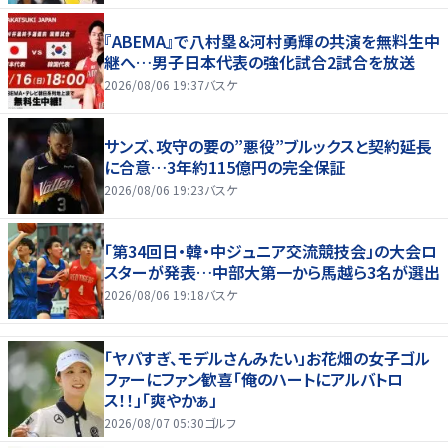
『ABEMA』で八村塁＆河村勇輝の共演を無料生中
継へ…男子日本代表の強化試合2試合を放送
2026/08/06 19:37
バスケ
サンズ、攻守の要の”悪役”ブルックスと契約延長
に合意…3年約115億円の完全保証
2026/08/06 19:23
バスケ
「第34回日・韓・中ジュニア交流競技会」の大会ロ
スターが発表…中部大第一から馬越ら3名が選出
2026/08/06 19:18
バスケ
「ヤバすぎ、モデルさんみたい」お花畑の女子ゴル
ファーにファン歓喜「俺のハートにアルバトロ
ス！！」「爽やかぁ」
2026/08/07 05:30
ゴルフ