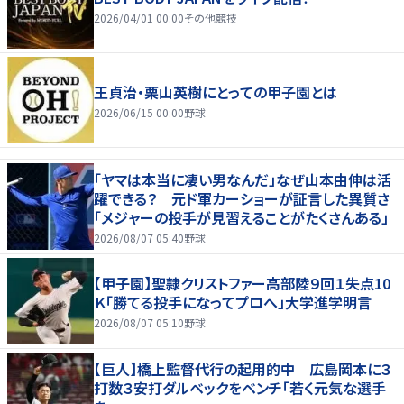
2026/04/01 00:00
その他競技
王貞治・栗山英樹にとっての甲子園とは
2026/06/15 00:00
野球
「ヤマは本当に凄い男なんだ」なぜ山本由伸は活
躍できる？ 元ド軍カーショーが証言した異質さ
「メジャーの投手が見習えることがたくさんある」
2026/08/07 05:40
野球
【甲子園】聖隷クリストファー高部陸９回１失点10
Ｋ「勝てる投手になってプロへ」大学進学明言
2026/08/07 05:10
野球
【巨人】橋上監督代行の起用的中 広島岡本に３
打数３安打ダルベックをベンチ「若く元気な選手