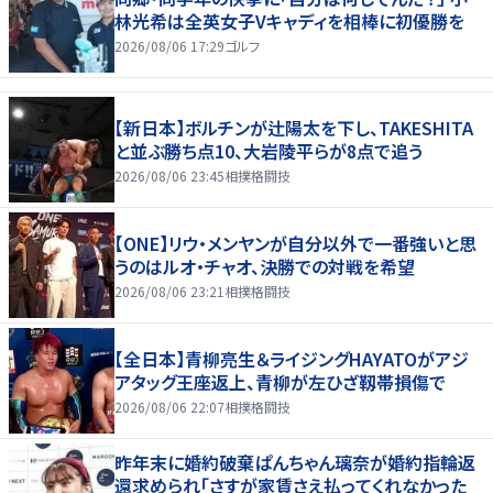
林光希は全英女子Vキャディを相棒に初優勝を
2026/08/06 17:29
ゴルフ
【新日本】ボルチンが辻陽太を下し、TAKESHITA
と並ぶ勝ち点10、大岩陵平らが8点で追う
2026/08/06 23:45
相撲格闘技
【ONE】リウ・メンヤンが自分以外で一番強いと思
うのはルオ・チャオ、決勝での対戦を希望
2026/08/06 23:21
相撲格闘技
【全日本】青柳亮生＆ライジングHAYATOがアジ
アタッグ王座返上、青柳が左ひざ靱帯損傷で
2026/08/06 22:07
相撲格闘技
昨年末に婚約破棄ぱんちゃん璃奈が婚約指輪返
還求められ「さすが家賃さえ払ってくれなかった