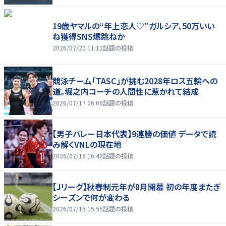
19歳ヤマルの“年上恋人♡”ガルシア、50万いい
ね獲得SNS爆跳ねか
2026/07/20 11:12
話題の投稿
競泳チーム「TASC」が挑む2028年ロス五輪への
道。堀之内コーチの人間性に惹かれて結成
2026/07/17 06:06
話題の投稿
【男子バレー日本代表】9連勝の価値 データで読
み解くVNLの現在地
2026/07/16 16:42
話題の投稿
【Jリーグ】秋春制元年が8月開幕 初の年度またぎ
シーズンで何が変わる
2026/07/15 15:55
話題の投稿