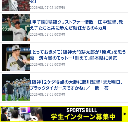
を」
2026/08/07 05:10
野球
【甲子園】聖隷クリストファー惜敗…田中監督、教
え子たちと共に歩んだ就任からの４カ月
2026/08/07 05:00
野球
【とっておきメモ】阪神大竹耕太郎が「原点」を思う
涙 済々黌のモットー「耐えて」熊本県に勇気
2026/08/07 05:00
野球
【阪神】２ケタ得点の大勝に藤川監督「また明日、
ブラックタイガースですかね」／一問一答
2026/08/07 05:00
野球