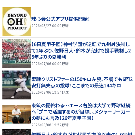
球心会公式アプリ提供開始！
2026/05/27 00:00
野球
【6日夏甲子園】神村学園が逆転で九州対決制し
て2年ぶり、佐野日大・鈴木が完封で投手戦制し2
5年ぶりの夏勝利
2026/07/06 00:00
野球
聖隷クリストファーの150キロ左腕、不調でも6回2
安打無失点の投球！ここまでの最速144キロ
2026/08/06 19:54
野球
東筑の夏終わる…エース右腕は大学で野球継続
へ「プロで活躍するのが目標」、メジャーリーガー
の夢にも言及【26年夏甲子園】
2026/08/06 19:52
野球
佐野日大・鈴木有が世代屈指左腕以来の1-0完封