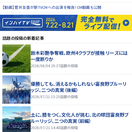
【動画】菅井友香が新TVCMへの出演を報告！CM動画も公開
話題の投稿
の新着記事
鈴木彩艶争奪戦、欧州4クラブが接触 リーズには
一度断りか
2026/08/04 20:37
話題の投稿
優勝しても、消えるかもしれない――富良野ブルーリ
ッジ、二つの真実（後編）
2026/07/21 15:25
話題の投稿
土に、膝をつく。文化人が挑む、北の球団――富良野ブ
ルーリッジ、二つの真実（前編）
2026/07/21 14:48
話題の投稿