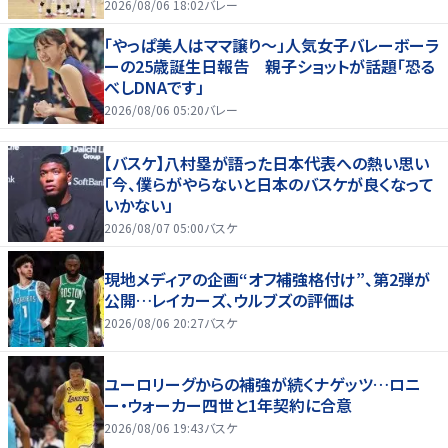
2026/08/06 18:02
バレー
「やっぱ美人はママ譲り～」人気女子バレーボーラ
ーの25歳誕生日報告 親子ショットが話題「恐る
べしDNAです」
2026/08/06 05:20
バレー
【バスケ】八村塁が語った日本代表への熱い思い
「今、僕らがやらないと日本のバスケが良くなって
いかない」
2026/08/07 05:00
バスケ
現地メディアの企画“オフ補強格付け”、第2弾が
公開…レイカーズ、ウルブズの評価は
2026/08/06 20:27
バスケ
ユーロリーグからの補強が続くナゲッツ…ロニ
ー・ウォーカー四世と1年契約に合意
2026/08/06 19:43
バスケ