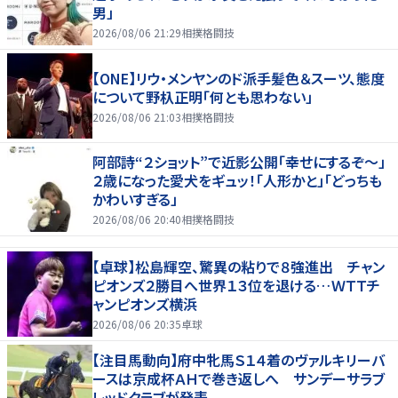
男」
2026/08/06 21:29
相撲格闘技
【ONE】リウ・メンヤンのド派手髪色＆スーツ、態度
について野杁正明「何とも思わない」
2026/08/06 21:03
相撲格闘技
阿部詩“２ショット”で近影公開「幸せにするぞ〜」
２歳になった愛犬をギュッ！「人形かと」「どっちも
かわいすぎる」
2026/08/06 20:40
相撲格闘技
【卓球】松島輝空、驚異の粘りで８強進出 チャン
ピオンズ２勝目へ世界１３位を退ける…ＷＴＴチ
ャンピオンズ横浜
2026/08/06 20:35
卓球
【注目馬動向】府中牝馬Ｓ１４着のヴァルキリーバ
ースは京成杯ＡＨで巻き返しへ サンデーサラブ
レッドクラブが発表