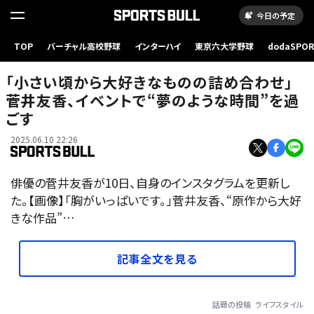
今日の予定
TOP
バーチャル高校野球
インターハイ
東京六大学野球
dodaSPO
（新しいタブ
「小さい頃から大好きなものの詰め合わせ」
菅井友香、イベントで“夢のような時間”を過
ごす
2025.06.10 22:26
俳優の菅井友香が10日、自身のインスタグラムを更新し
た。【画像】「胸がいっぱいです。」菅井友香、“原作から大好
きな作品”…
記事全文を見る
話題の投稿
ライフスタイル