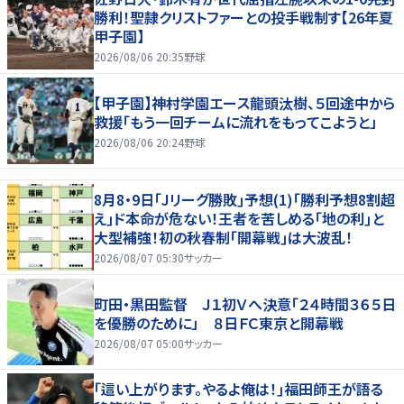
勝利！聖隷クリストファーとの投手戦制す【26年夏
甲子園】
2026/08/06 20:35
野球
【甲子園】神村学園エース龍頭汰樹、５回途中から
救援「もう一回チームに流れをもってこようと」
2026/08/06 20:24
野球
8月8・9日｢Jリーグ勝敗｣予想(1)｢勝利予想8割超
え｣ド本命が危ない！王者を苦しめる｢地の利｣と
大型補強！初の秋春制｢開幕戦｣は大波乱！
2026/08/07 05:30
サッカー
町田・黒田監督 Ｊ１初Ｖへ決意「２４時間３６５日
を優勝のために」 ８日ＦＣ東京と開幕戦
2026/08/07 05:00
サッカー
｢這い上がります。やるよ俺は！｣福田師王が語る