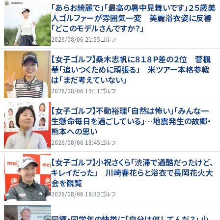
「あらお綺麗で」「最高の暑中見舞いです」２５歳美
人ゴルファーが雰囲気一変 美麗浴衣姿に反響
「どこのモデルさんですか？」
2026/08/06 21:55
ゴルフ
【女子ゴルフ】桑木志帆に８１８Ｐ差の２位 菅楓
華「追いつくために頑張る」 米ツアー本格参戦
は「まだ考えていない」
2026/08/06 19:11
ゴルフ
【女子ゴルフ】不動裕理「自然は怖い」「みんな一
生懸命毎日を過ごしている」…地震発生の故郷・
熊本への思い
2026/08/06 18:45
ゴルフ
【女子ゴルフ】小祝さくら「渋滞で過酷だったけど、
キレイだった」 川崎春花らと浴衣で長岡花火大
会を観覧
2026/08/06 18:32
ゴルフ
同郷・同学年の快挙に「自分は何してんだ？」 小