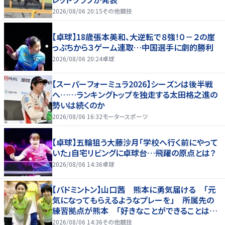
2026/08/06 20:15
その他競技
【卓球】18歳張本美和、大逆転で８強！０－２の崖
っぷちから３ゲーム連取…中国選手に劇的勝利
2026/08/06 20:24
卓球
【スーパーフォーミュラ2026】シーズンは後半戦
へ……ランキングトップを独走する太田格之進の
勢いは続くのか
2026/08/06 16:32
モータースポーツ
【卓球】五輪狙う大藤沙月「学校へ行く前にやって
いた」自宅リビングに卓球台…飛躍の原点とは？
2026/08/06 14:36
卓球
【バドミントン】山口茜 熊本に勇気届ける 「元
気になってもらえるようなプレーを」 所属先の
練習拠点が熊本 「好きなことができることは当
たり前じゃない」
2026/08/06 14:36
その他競技