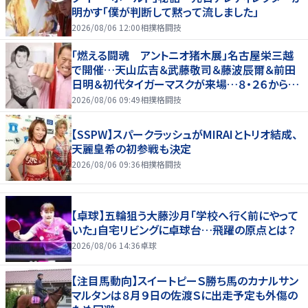
明かす「僕が判断して黙って流しました」
2026/08/06 12:00
相撲格闘技
「燃える闘魂 アントニオ猪木展」名古屋栄三越
で開催…天山広吉＆武藤敬司＆藤波辰爾＆前田
日明＆初代タイガーマスクが来場…８・２６から９・
７まで
2026/08/06 09:49
相撲格闘技
【SSPW】スパークラッシュがMIRAIとトリオ結成、
天麗皇希の初参戦も決定
2026/08/06 09:36
相撲格闘技
【卓球】五輪狙う大藤沙月「学校へ行く前にやって
いた」自宅リビングに卓球台…飛躍の原点とは？
2026/08/06 14:36
卓球
【注目馬動向】スイートピーＳ勝ち馬のカナルサン
マルタンは８月９日の佐渡Ｓに出走予定も外傷の