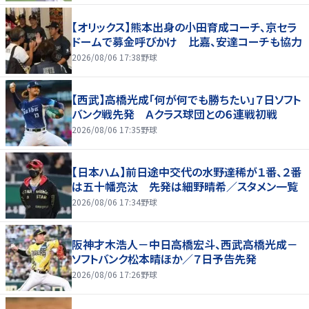
【オリックス】熊本出身の小田育成コーチ、京セラ
ドームで募金呼びかけ 比嘉、安達コーチも協力
2026/08/06 17:38
野球
【西武】高橋光成「何が何でも勝ちたい」７日ソフト
バンク戦先発 Ａクラス球団との６連戦初戦
2026/08/06 17:35
野球
【日本ハム】前日途中交代の水野達稀が１番、２番
は五十幡亮汰 先発は細野晴希／スタメン一覧
2026/08/06 17:34
野球
阪神才木浩人－中日高橋宏斗、西武高橋光成－
ソフトバンク松本晴ほか／７日予告先発
2026/08/06 17:26
野球