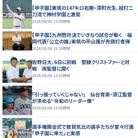
【甲子園】東筑の147キロ右腕・深町光生、投打二
刀流で神村学園と激突
2026/08/06 15:59
野球
【甲子園】九州勢対決でいきなり試合が動く 福
岡代表「公立の雄」東筑の平山護が先頭打者弾
2026/08/06 16:20
野球
佐野日大、6日に初戦 聖隷クリストファーと対
戦 両監督に聞く
2026/08/06 13:02
野球
「引っ張っていくじゃない」 仙台育英・須江監督
が求める“令和のリーダー像”
2026/08/06 13:06
野球
選手権開会式で敦賀気比の選手たちが堂々行進
「甲子園に来た」と実感