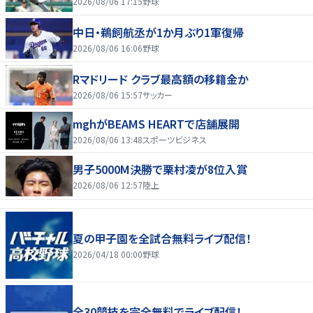
2026/08/06 17:15
野球
中日・鵜飼航丞が1か月ぶり1軍復帰
2026/08/06 16:06
野球
Rマドリード クラブ最高額の移籍金か
2026/08/06 15:57
サッカー
mghがBEAMS HEARTで店舗展開
2026/08/06 13:48
スポーツビジネス
男子5000M決勝で栗村凌が8位入賞
2026/08/06 12:57
陸上
夏の甲子園を全試合無料ライブ配信！
2026/04/18 00:00
野球
全30競技を完全無料でライブ配信！