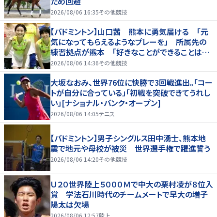
ため回避
2026/08/06 16:35
その他競技
【バドミントン】山口茜 熊本に勇気届ける 「元
気になってもらえるようなプレーを」 所属先の
練習拠点が熊本 「好きなことができることは当
たり前じゃない」
2026/08/06 14:36
その他競技
大坂なおみ、世界76位に快勝で3回戦進出。「コー
トが自分に合っている」「初戦を突破できてうれし
い」[ナショナル・バンク・オープン]
2026/08/06 14:05
テニス
【バドミントン】男子シングルス田中湧士、熊本地
震で地元や母校が被災 世界選手権で躍進誓う
2026/08/06 14:20
その他競技
Ｕ２０世界陸上５０００Ｍで中大の栗村凌が８位入
賞 学法石川時代のチームメートで早大の増子
陽太は欠場
2026/08/06 12:57
陸上