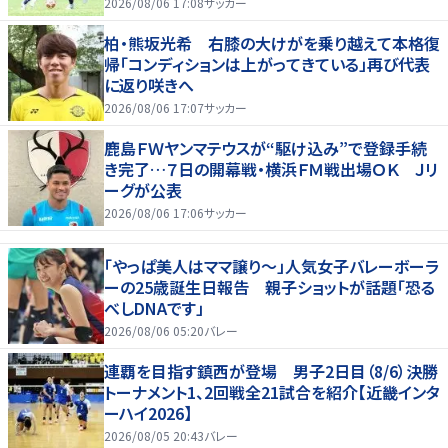
2026/08/06 17:08
サッカー
柏・熊坂光希 右膝の大けがを乗り越えて本格復
帰「コンディションは上がってきている」再び代表
に返り咲きへ
2026/08/06 17:07
サッカー
鹿島ＦＷヤンマテウスが“駆け込み”で登録手続
き完了…７日の開幕戦・横浜ＦＭ戦出場ＯＫ Ｊリ
ーグが公表
2026/08/06 17:06
サッカー
「やっぱ美人はママ譲り～」人気女子バレーボーラ
ーの25歳誕生日報告 親子ショットが話題「恐る
べしDNAです」
2026/08/06 05:20
バレー
連覇を目指す鎮西が登場 男子2日目（8/6）決勝
トーナメント1、2回戦全21試合を紹介【近畿インタ
ーハイ2026】
2026/08/05 20:43
バレー