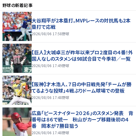
野球
の新着記事
大谷翔平が2本塁打。MVPレースの対抗馬も2本
塁打で応戦
2026/08/06 17:58
野球
【巨人】大城卓三が昨年以来プロ２度目の４番！外
国人なしのスタメンは98試合目で今季初／一覧
2026/08/06 17:49
野球
【阪神】才木浩人、７日の中日戦先発「チームが勝
てるような投球」４戦ぶりドーム球場での登板
2026/08/06 17:48
野球
広島「ピースナイター２０２６」のスタメン発表 背
番号は８６で統一 秋山がカープ移籍後初の４
番 岡本が７勝目狙う
2026/08/06 17:48
野球