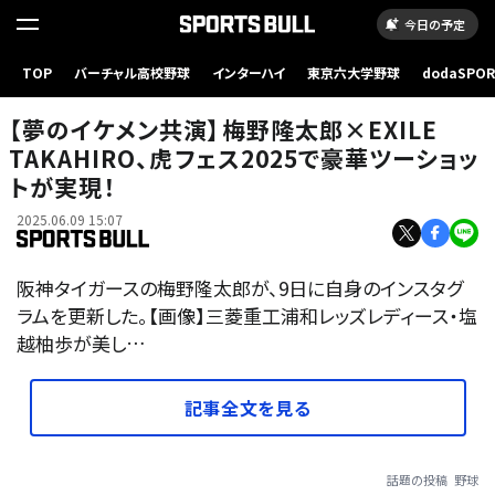
今日の予定
TOP
バーチャル高校野球
インターハイ
東京六大学野球
dodaSPO
（新しいタブ
【夢のイケメン共演】梅野隆太郎×EXILE
TAKAHIRO、虎フェス2025で豪華ツーショッ
トが実現！
2025.06.09 15:07
阪神タイガースの梅野隆太郎が、9日に自身のインスタグ
ラムを更新した。【画像】三菱重工浦和レッズレディース・塩
越柚歩が美し…
記事全文を見る
話題の投稿
野球