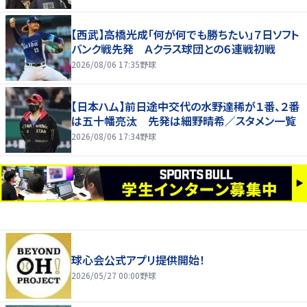
【西武】高橋光成「何が何でも勝ちたい」７日ソフト
バンク戦先発 Ａクラス球団との６連戦初戦
2026/08/06 17:35
野球
【日本ハム】前日途中交代の水野達稀が１番、２番
は五十幡亮汰 先発は細野晴希／スタメン一覧
2026/08/06 17:34
野球
球心会公式アプリ提供開始！
2026/05/27 00:00
野球