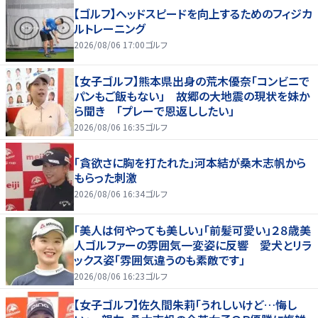
【ゴルフ】ヘッドスピードを向上するためのフィジカ
ルトレーニング
2026/08/06 17:00
ゴルフ
【女子ゴルフ】熊本県出身の荒木優奈「コンビニで
パンもご飯もない」 故郷の大地震の現状を妹か
ら聞き 「プレーで恩返ししたい」
2026/08/06 16:35
ゴルフ
「貪欲さに胸を打たれた」河本結が桑木志帆から
もらった刺激
2026/08/06 16:34
ゴルフ
「美人は何やっても美しい」「前髪可愛い」２８歳美
人ゴルファーの雰囲気一変姿に反響 愛犬とリラ
ックス姿「雰囲気違うのも素敵です」
2026/08/06 16:23
ゴルフ
【女子ゴルフ】佐久間朱莉「うれしいけど…悔し