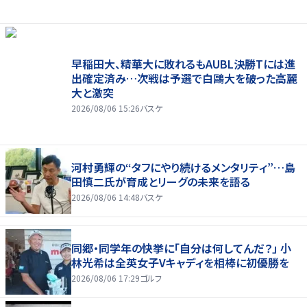
早稲田大、精華大に敗れるもAUBL決勝Tには進
出確定済み…次戦は予選で白鷗大を破った高麗
大と激突
2026/08/06 15:26
バスケ
河村勇輝の“タフにやり続けるメンタリティ”…島
田慎二氏が育成とリーグの未来を語る
2026/08/06 14:48
バスケ
同郷・同学年の快挙に「自分は何してんだ？」 小
林光希は全英女子Vキャディを相棒に初優勝を
2026/08/06 17:29
ゴルフ