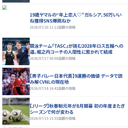
19歳ヤマルの“年上恋人♡”ガルシア、50万いい
ね獲得SNS爆跳ねか
2026/07/20 11:12
話題の投稿
競泳チーム「TASC」が挑む2028年ロス五輪への
道。堀之内コーチの人間性に惹かれて結成
2026/07/17 06:06
話題の投稿
【男子バレー日本代表】9連勝の価値 データで読
み解くVNLの現在地
2026/07/16 16:42
話題の投稿
【Jリーグ】秋春制元年が8月開幕 初の年度またぎ
シーズンで何が変わる
2026/07/15 15:55
話題の投稿