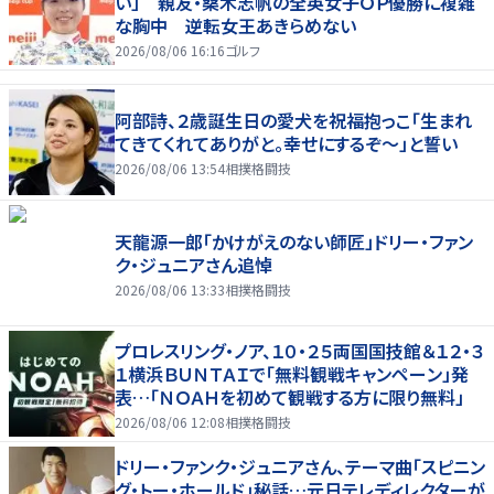
い」 親友・桑木志帆の全英女子ＯＰ優勝に複雑
な胸中 逆転女王あきらめない
2026/08/06 16:16
ゴルフ
阿部詩、２歳誕生日の愛犬を祝福抱っこ「生まれ
てきてくれてありがと。幸せにするぞ～」と誓い
2026/08/06 13:54
相撲格闘技
天龍源一郎「かけがえのない師匠」ドリー・ファン
ク・ジュニアさん追悼
2026/08/06 13:33
相撲格闘技
プロレスリング・ノア、１０・２５両国国技館＆１２・３
１横浜ＢＵＮＴＡＩで「無料観戦キャンペーン」発
表…「ＮＯＡＨを初めて観戦する方に限り無料」
2026/08/06 12:08
相撲格闘技
ドリー・ファンク・ジュニアさん、テーマ曲「スピニン
グ・トー・ホールド」秘話…元日テレディレクターが