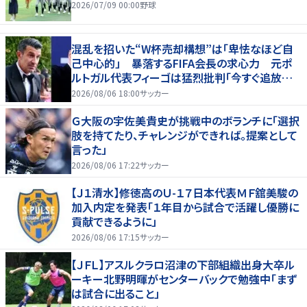
2026/07/09 00:00
野球
混乱を招いた“W杯売却構想”は「卑怯なほど自
己中心的」 暴落するFIFA会長の求心力 元ポ
ルトガル代表フィーゴは猛烈批判「今すぐ追放す
べきだ」
2026/08/06 18:00
サッカー
Ｇ大阪の宇佐美貴史が挑戦中のボランチに「選択
肢を持てたり、チャレンジができれば。提案として
言った」
2026/08/06 17:22
サッカー
【Ｊ１清水】修徳高のＵ-１７日本代表ＭＦ舘美駿の
加入内定を発表「１年目から試合で活躍し優勝に
貢献できるように」
2026/08/06 17:15
サッカー
【ＪＦＬ】アスルクラロ沼津の下部組織出身大卒ル
ーキー北野明暉がセンターバックで勉強中「まず
は試合に出ること」