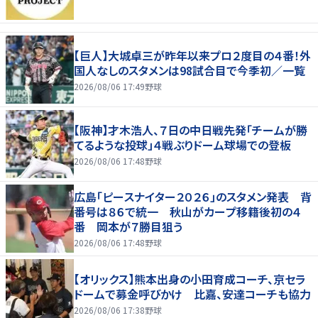
【巨人】大城卓三が昨年以来プロ２度目の４番！外
国人なしのスタメンは98試合目で今季初／一覧
2026/08/06 17:49
野球
【阪神】才木浩人、７日の中日戦先発「チームが勝
てるような投球」４戦ぶりドーム球場での登板
2026/08/06 17:48
野球
広島「ピースナイター２０２６」のスタメン発表 背
番号は８６で統一 秋山がカープ移籍後初の４
番 岡本が７勝目狙う
2026/08/06 17:48
野球
【オリックス】熊本出身の小田育成コーチ、京セラ
ドームで募金呼びかけ 比嘉、安達コーチも協力
2026/08/06 17:38
野球