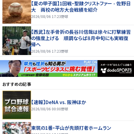
【夏の甲子園】1回戦・聖隷クリストファー - 佐野日
大 両校の地方大会戦績を紹介
2026/08/06 17:23
野球
【西武】左手骨折の長谷川信哉は徐々に打撃練習
の強度上げる 順調ならば８月中旬にも実戦復
帰へ
2026/08/06 17:23
野球
おすすめの記事
【速報】DeNA vs. 阪神ほか
2026/08/06 00:00
野球
東筑の1番・平山が先頭打者ホームラン