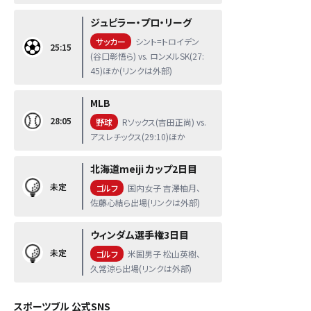
ジュピラー・プロ・リーグ
サッカー
シント=トロイデン
25:15
(谷口彰悟ら) vs. ロンメルSK(27:
45)ほか(リンクは外部)
MLB
28:05
野球
Rソックス(吉田正尚) vs.
アスレチックス(29:10)ほか
北海道meiji カップ2日目
未定
ゴルフ
国内女子 吉澤柚月、
佐藤心結ら出場(リンクは外部)
ウィンダム選手権3日目
未定
ゴルフ
米国男子 松山英樹、
久常涼ら出場(リンクは外部)
スポーツブル 公式SNS