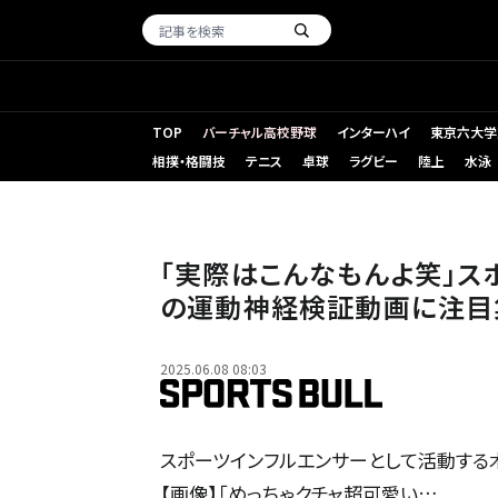
TOP
バーチャル高校野球
インターハイ
東京六大学
相撲・格闘技
テニス
卓球
ラグビー
陸上
水泳
「実際はこんなもんよ笑」ス
の運動神経検証動画に注目
2025.06.08 08:03
スポーツインフルエンサーとして活動する
【画像】「めっちゃクチャ超可愛い…