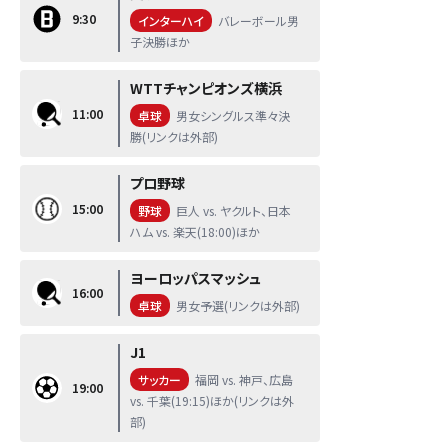
9:30
インターハイ
バレーボール男
子決勝ほか
WTTチャンピオンズ横浜
11:00
卓球
男女シングルス準々決
勝(リンクは外部)
プロ野球
15:00
野球
巨人 vs. ヤクルト、日本
ハム vs. 楽天(18:00)ほか
ヨーロッパスマッシュ
16:00
卓球
男女予選(リンクは外部)
J1
サッカー
福岡 vs. 神戸、広島
19:00
vs. 千葉(19:15)ほか(リンクは外
部)