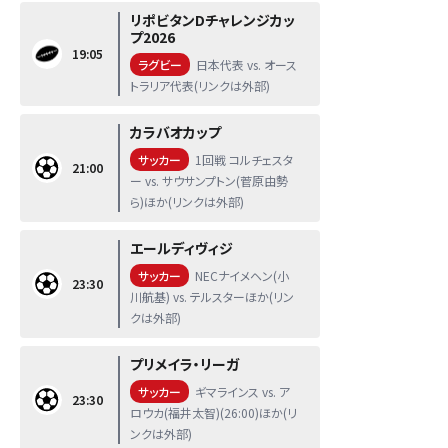
リポビタンDチャレンジカッ
プ2026
19:05
ラグビー
日本代表 vs. オース
トラリア代表(リンクは外部)
カラバオカップ
サッカー
1回戦 コルチェスタ
21:00
ー vs. サウサンプトン(菅原由勢
ら)ほか(リンクは外部)
エールディヴィジ
サッカー
NECナイメヘン(小
23:30
川航基) vs. テルスターほか(リン
クは外部)
プリメイラ・リーガ
サッカー
ギマラインス vs. ア
23:30
ロウカ(福井太智)(26:00)ほか(リ
ンクは外部)