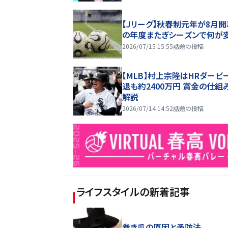
【Jリーグ】秋春制元年が8月開
の年度またぎシーズンで何が
2026/07/15 15:55
話題の投稿
【MLB】村上宗隆はHRダービ
退も約2400万円 賞金の仕組
解説
2026/07/14 14:52
話題の投稿
ライフスタイル
の新着記事
巻き爪の原因と予防法