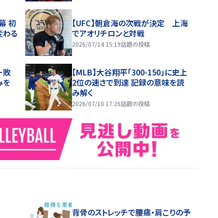
幕 初
【UFC】朝倉海の次戦が決定 上海
変わる
でアオリチロンと対戦
2026/07/14 15:19
話題の投稿
ー敗
【MLB】大谷翔平「300-150」に史上
みを
2位の速さで到達 記録の意味を読
み解く
2026/07/10 17:26
話題の投稿
背骨のストレッチで腰痛・肩こりの予