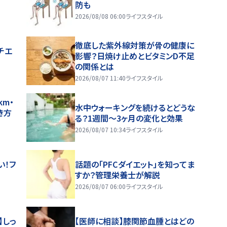
防も
2026/08/08 06:00
ライフスタイル
徹底した紫外線対策が骨の健康に
チエ
影響？日焼け止めとビタミンD不足
の関係とは
2026/08/07 11:40
ライフスタイル
m・
水中ウォーキングを続けるとどうな
き方
る？1週間～3ヶ月の変化と効果
2026/08/07 10:34
ライフスタイル
い！フ
話題の「PFCダイエット」を知ってま
すか？管理栄養士が解説
2026/08/07 06:00
ライフスタイル
】しっ
【医師に相談】膝関節血腫とはどの