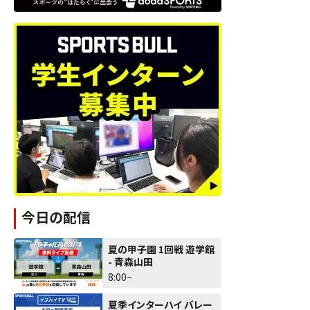
今日の配信
夏の甲子園 1回戦 遊学館
- 青森山田
8:00~
夏季インターハイ バレー