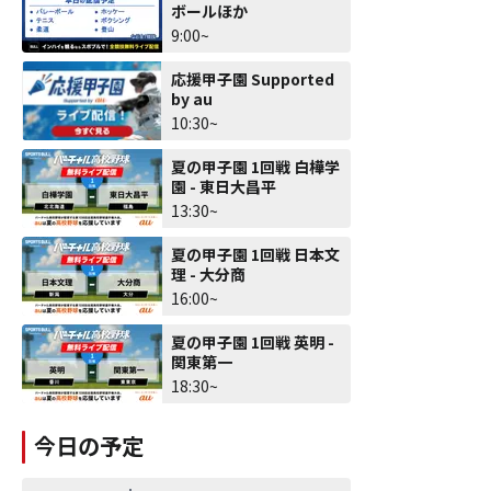
ボールほか
9:00~
応援甲子園 Supported
by au
10:30~
夏の甲子園 1回戦 白樺学
園 - 東日大昌平
13:30~
夏の甲子園 1回戦 日本文
理 - 大分商
16:00~
夏の甲子園 1回戦 英明 -
関東第一
18:30~
今日の予定