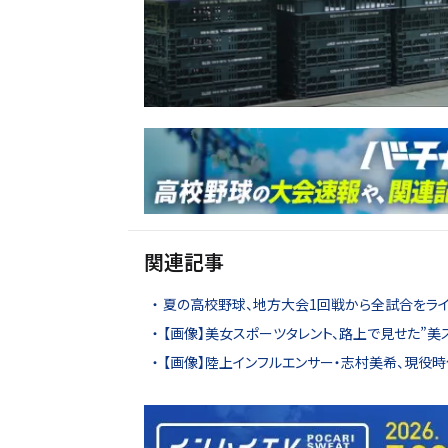
関連記事
夏の高校野球、地方大会1回戦から全試合をライ
【画像】美女スポーツタレント、路上で見せた”美
【画像】陸上インフルエンサー・志村美希、現役時