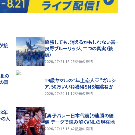
優勝しても、消えるかもしれない――富
が接
良野ブルーリッジ、二つの真実（後
編）
2026/07/21 15:25
話題の投稿
、北の
19歳ヤマルの“年上恋人♡”ガルシ
つの真
ア、50万いいね獲得SNS爆跳ねか
2026/07/20 11:12
話題の投稿
28年
【男子バレー日本代表】9連勝の価
チの人
値 データで読み解くVNLの現在地
2026/07/16 16:42
話題の投稿