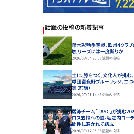
話題の投稿
の新着記事
鈴木彩艶争奪戦、欧州4クラブ
触 リーズには一度断りか
2026/08/04 20:37
話題の投稿
土に、膝をつく。文化人が挑む
球団――富良野ブルーリッジ、二
実（前編）
2026/07/21 14:48
話題の投稿
競泳チーム「TASC」が挑む20
ロス五輪への道。堀之内コー
間性に惹かれて結成
2026/07/17 06:06
話題の投稿