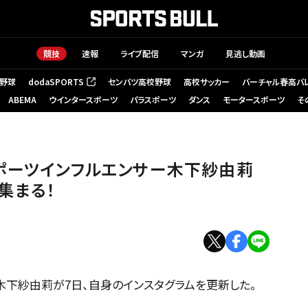
競技
速報
ライブ配信
マンガ
見逃し動画
野球
dodaSPORTS
センバツ高校野球
高校サッカー
バーチャル春高バ
（新しいタブで開く）
ABEMA
ウインタースポーツ
パラスポーツ
ダンス
モータースポーツ
そ
ポーツインフルエンサー木下紗由莉
集まる！
木下紗由莉が7日、自身のインスタグラムを更新した。