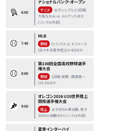
ナショナルバンク・オープン
テニス
女子シングルス3回戦
6:00
大坂なおみ vs. メルテンスほか
(リンクは外部)
MLB
7:40
野球
Dバックス vs. ドジャース
(佐々木先発予定)(10:40)ほか
第108回全国高校野球選手
権大会
8:00
野球
1回戦 英明 - 関東第一
(18:30)ほか
オレゴン2026 U20世界陸上
競技選手権大会
9:00
陸上
女子800m準決勝、男子
3000m決勝ほか(リンクは外部)
夏季インターハイ