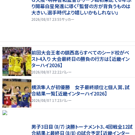
り開幕白星発進に導く「監督の方が背負うものは
大きい。選手時代より嬉しいかもしれない」
2026/08/07 23:55
サッカー
前回大会王者の鎮西高らすべてのシード校がベ
スト4入り 大会最終日の勝負の行方は【近畿イン
ターハイ2026】
2026/08/07 22:22
バレー
横浜隼人が初優勝 女子最終順位と個人賞、試
合結果一覧【近畿インターハイ2026】
2026/08/07 17:23
バレー
男子3日目（8/7）決勝トーナメント3、4回戦全12試
合結果と最終日（8/8）の試合予定【近畿インター