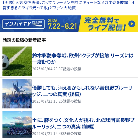
【画像】人気女性声優、こってりラーメンを前にキュートなメガネ姿を披露「可
愛すぎるキラキラ光ってる」とファン大絶賛
話題の投稿
の新着記事
鈴木彩艶争奪戦、欧州4クラブが接触 リーズには
一度断りか
2026/08/04 20:37
話題の投稿
優勝しても、消えるかもしれない――富良野ブルーリ
ッジ、二つの真実（後編）
2026/07/21 15:25
話題の投稿
土に、膝をつく。文化人が挑む、北の球団――富良野ブ
ルーリッジ、二つの真実（前編）
2026/07/21 14:48
話題の投稿