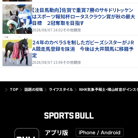
【注目馬動向】佐賀で重賞７勝のサキドリトッケン
はスポーツ報知杯ロータスクラウン賞が秋の最大
目標 ２冠奪取を目指す
2026/08/07 16:02
その他競技
２４年のカペラＳを制したガビーズシスターがＪＲ
Ａ競走馬登録を抹消 今後は大井競馬に移籍予
定
2026/08/07 15:06
その他競技
TOP
話題の投稿
ライフスタイル
NHK気象予報士・晴山紋音がインス
アプリ版