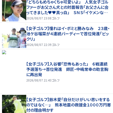
「どちらもめちゃくちゃ可愛いよ」 人気女子ゴル
ファーがお父さん犬との対面報告「お父さんに会
ってきました♥♥真っ白」 ＳＮＳ「イケメンなお
父さん」「白戸家入りするんですか？」
2026/08/07 23:08
ゴルフ
【女子ゴルフ】憧れはイ・ボミと勝みなみ ２３歳・
池ケ谷瑠菜が４連続バーディーで首位発進「ビッ
クリ」
2026/08/07 22:39
ゴルフ
【女子ゴルフ】入谷響「恐怖もあった」 ６戦連続
予選落ち→首位発進 師匠・中嶋常幸の助言胸
に再出発
2026/08/07 21:43
ゴルフ
【女子ゴルフ】鈴木愛「自分だけがいい思いをする
のではなく…」 熊本地震の救援金１０００万円寄
付の理由明かす