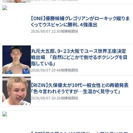
【ONE】優勝候補グレゴリアンがローキック蹴りま
くってウスビャンに勝利、４強進出
2026/08/07 22:30
相撲格闘技
丸元大五郎、９・２３大阪でユース世界王座決定
戦出場 「自然にどこかで倒せるボクシングを目
指している」
2026/08/07 20:44
相撲格闘技
【RIZIN】久保優太が10代一般女性との再婚発表
「色々言われそうですが…生温かく見守って」
2026/08/07 20:28
相撲格闘技