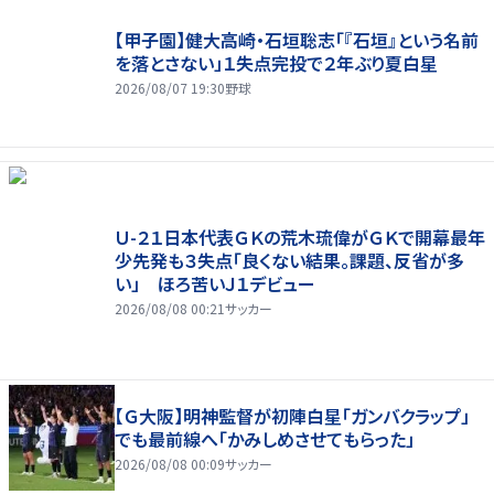
【甲子園】健大高崎・石垣聡志「『石垣』という名前
を落とさない」１失点完投で２年ぶり夏白星
2026/08/07 19:30
野球
Ｕ-２１日本代表ＧＫの荒木琉偉がＧＫで開幕最年
少先発も３失点「良くない結果。課題、反省が多
い」 ほろ苦いＪ１デビュー
2026/08/08 00:21
サッカー
【Ｇ大阪】明神監督が初陣白星「ガンバクラップ」
でも最前線へ「かみしめさせてもらった」
2026/08/08 00:09
サッカー