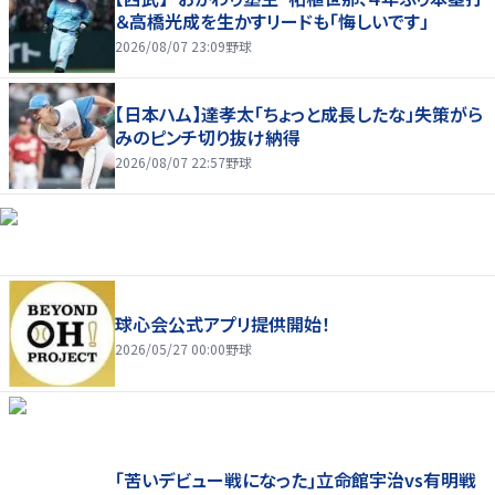
＆高橋光成を生かすリードも「悔しいです」
2026/08/07 23:09
野球
【日本ハム】達孝太「ちょっと成長したな」失策がら
みのピンチ切り抜け納得
2026/08/07 22:57
野球
球心会公式アプリ提供開始！
2026/05/27 00:00
野球
｢苦いデビュー戦になった｣立命館宇治vs有明戦