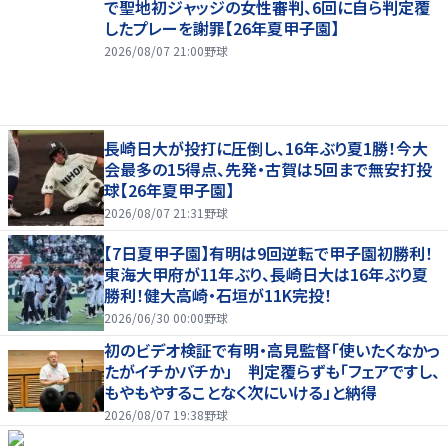
で聖地初ジャッジの女性審判、6回に自ら判定覆
したプレーを謝罪【26年夏甲子園】
2026/08/07 21:00
野球
長崎日大が投打に圧倒し、16年ぶり夏1勝！今大
会最多の15得点、先発・古賀は5回まで無安打投
球【26年夏甲子園】
2026/08/07 21:31
野球
【7日夏甲子園】有明は9回逆転で甲子園初勝利！
東海大甲府が11年ぶり、長崎日大は16年ぶり夏
勝利！健大高崎・石垣が11K完投！
2026/06/30 00:00
野球
初のビデオ検証で有明・高見監督「使いたくなかっ
たがイチかバチか」 判定覆らずも「フェアですし、
もやもやすることなく次にいける」と納得
2026/08/07 19:38
野球