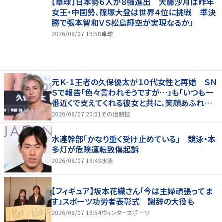
【卓球】日本勢６人が８強進出 大藤沙月は昨年
女王・中国勢、篠塚大登は世界４位に挑戦 準決
勝で張本智和ＶＳ松島輝空が実現なるか」
2026/08/07 19:58
卓球
元Ｋ-１王者の久保優太が１０代女性と再婚 ＳＮ
Ｓで報告「色々言われそうですが…」も「いつも一
番近くで支えてくれる彼女と共に、笑顔あふれる
家庭を築いていきたい」
2026/08/07 20:01
その他競技
水連幹部「かなり重く受け止めている」 競泳・本
多灯が危険運転致傷起訴
2026/08/07 19:43
水泳
【フィギュア】坂本花織さん「今は主婦頑張ってま
す」スポーツ功労者表彰式 謝辞の大役も
2026/08/07 19:54
ウィンタースポーツ