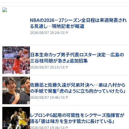
NBAの2026－27シーズン全日程は来週発表され
る見通し…現地記者が報道
2026/08/07 20:24
バスケ
日本生命カップ男子代表ロスター決定…広島の
三谷桂司朗が急きょ追加招集
2026/08/07 20:15
バスケ
佐藤凪と佐藤久遠が兄弟対決へ…弟は八村から
の手紙で発奮「虎のように立ち向かっていけたら」
2026/08/07 19:46
バスケ
レブロンPG起用の可能性をシクサーズ指揮官が
語る「彼は味方を生かす能力に長けている」
2026/08/07 19:38
バスケ