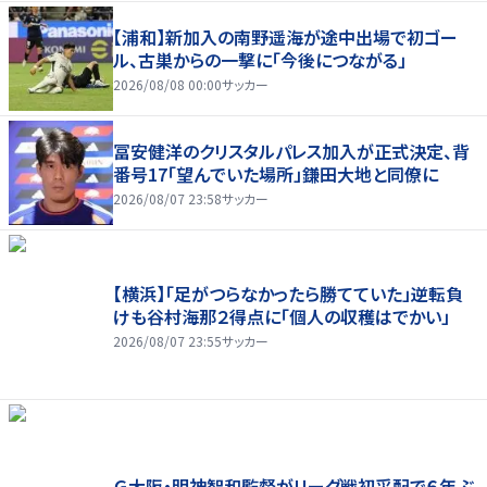
【浦和】新加入の南野遥海が途中出場で初ゴー
ル、古巣からの一撃に「今後につながる」
2026/08/08 00:00
サッカー
冨安健洋のクリスタルパレス加入が正式決定、背
番号17「望んでいた場所」鎌田大地と同僚に
2026/08/07 23:58
サッカー
【横浜】「足がつらなかったら勝てていた」逆転負
けも谷村海那２得点に「個人の収穫はでかい」
2026/08/07 23:55
サッカー
Ｇ大阪・明神智和監督がリーグ戦初采配で６年ぶ