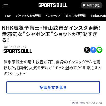
今日の予定
TOP
バーチャル高校野球
インターハイ
東京六大学野球
dodaSPO
（新しいタブ
NHK気象予報士・晴山紋音がインスタ更新！
無邪気な"シャボン玉"ショットが可愛すぎ
る！
2025.06.08 05:52
気象予報士の晴山紋音が7日、自身のインスタグラムを更
新した。【画像】人気モデルが“ずっと温めてた”川瀬もえと
の2ショット…
記事全文を見る
話題の投稿
ライフスタイル