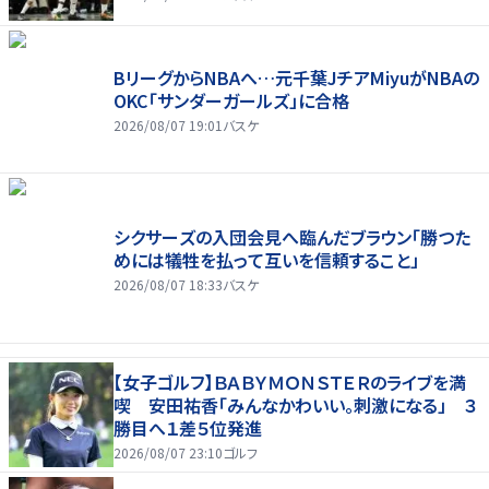
BリーグからNBAへ…元千葉JチアMiyuがNBAの
OKC「サンダーガールズ」に合格
2026/08/07 19:01
バスケ
シクサーズの入団会見へ臨んだブラウン「勝つた
めには犠牲を払って互いを信頼すること」
2026/08/07 18:33
バスケ
【女子ゴルフ】ＢＡＢＹＭＯＮＳＴＥＲのライブを満
喫 安田祐香「みんなかわいい。刺激になる」 ３
勝目へ１差５位発進
2026/08/07 23:10
ゴルフ