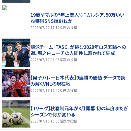
19歳ヤマルの“年上恋人♡”ガルシア、50万いい
ね獲得SNS爆跳ねか
2026/07/20 11:12
話題の投稿
競泳チーム「TASC」が挑む2028年ロス五輪への
道。堀之内コーチの人間性に惹かれて結成
2026/07/17 06:06
話題の投稿
【男子バレー日本代表】9連勝の価値 データで読
み解くVNLの現在地
2026/07/16 16:42
話題の投稿
【Jリーグ】秋春制元年が8月開幕 初の年度またぎ
シーズンで何が変わる
2026/07/15 15:55
話題の投稿