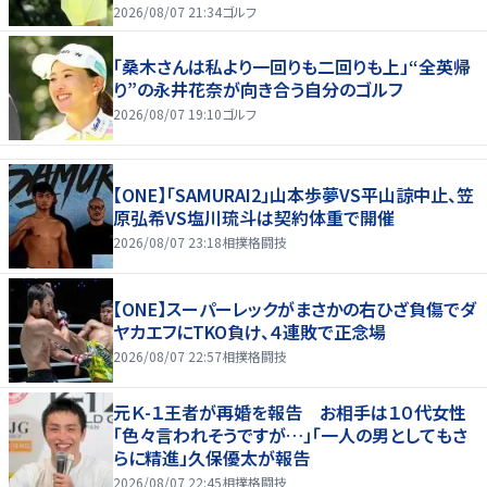
2026/08/07 21:34
ゴルフ
「桑木さんは私より一回りも二回りも上」“全英帰
り”の永井花奈が向き合う自分のゴルフ
2026/08/07 19:10
ゴルフ
【ONE】「SAMURAI2」山本歩夢VS平山諒中止、笠
原弘希VS塩川琉斗は契約体重で開催
2026/08/07 23:18
相撲格闘技
【ONE】スーパーレックがまさかの右ひざ負傷でダ
ヤカエフにTKO負け、４連敗で正念場
2026/08/07 22:57
相撲格闘技
元Ｋ-１王者が再婚を報告 お相手は１０代女性
「色々言われそうですが…」「一人の男としてもさ
らに精進」久保優太が報告
2026/08/07 22:45
相撲格闘技