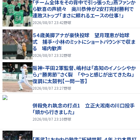
「チーム全体をその背中で引っ張った」燕ファンか
ら歓喜の声続々 奥川恭伸が2安打完封勝利で
連敗ストップ「まさに頼れるエースの仕事！」
2026/08/07 23:42
野球
５４歳美脚アナが豪快投球 望月理恵が始球
式 捕手・小林のミットにショートバウンドで収ま
る 場内歓声
2026/08/07 23:32
野球
阪神・平田２軍監督、嶋村は「高知のイノシシやか
ら」“勝男節”さく裂 「やっと感じが出てきたね」
復調に太鼓判【一問一答】
2026/08/07 23:27
野球
併殺免れ執念の打点1 立正大淞南の川口投手
「頭から行きました」
2026/08/07 23:10
野球
【西武】“おかわり塾生”柘植世那、４年ぶり本塁打