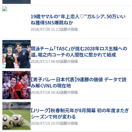
19歳ヤマルの“年上恋人♡”ガルシア、50万いい
ね獲得SNS爆跳ねか
2026/07/20 11:12
話題の投稿
競泳チーム「TASC」が挑む2028年ロス五輪への
道。堀之内コーチの人間性に惹かれて結成
2026/07/17 06:06
話題の投稿
【男子バレー日本代表】9連勝の価値 データで読
み解くVNLの現在地
2026/07/16 16:42
話題の投稿
【Jリーグ】秋春制元年が8月開幕 初の年度またぎ
シーズンで何が変わる
2026/07/15 15:55
話題の投稿