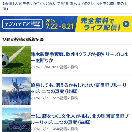
【画像】人気モデルが“ずっと温めてた”川瀬もえとの2ショットを公開「美の共
演」
話題の投稿
の新着記事
鈴木彩艶争奪戦、欧州4クラブが接触 リーズには
一度断りか
2026/08/04 20:37
話題の投稿
優勝しても、消えるかもしれない――富良野ブルーリ
ッジ、二つの真実（後編）
2026/07/21 15:25
話題の投稿
土に、膝をつく。文化人が挑む、北の球団――富良野ブ
ルーリッジ、二つの真実（前編）
2026/07/21 14:48
話題の投稿