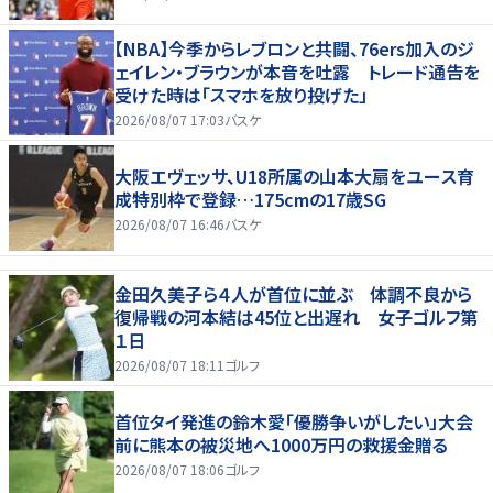
【NBA】今季からレブロンと共闘、76ers加入のジ
ェイレン・ブラウンが本音を吐露 トレード通告を
受けた時は「スマホを放り投げた」
2026/08/07 17:03
バスケ
大阪エヴェッサ、U18所属の山本大扇をユース育
成特別枠で登録…175cmの17歳SG
2026/08/07 16:46
バスケ
金田久美子ら４人が首位に並ぶ 体調不良から
復帰戦の河本結は45位と出遅れ 女子ゴルフ第
１日
2026/08/07 18:11
ゴルフ
首位タイ発進の鈴木愛「優勝争いがしたい」大会
前に熊本の被災地へ1000万円の救援金贈る
2026/08/07 18:06
ゴルフ