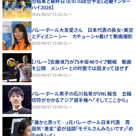
合結果と最終日（8/8）の試合予定【近畿インター
ハイ2026】
2026/08/07 15:25
バレー
バレーボール大友愛さん 日本代表の長女・美空
とディズニーシー カチューシャ着けて動画撮影
2026/08/07 15:08
バレー
【バレー】佐藤淑乃が乃木坂46ライブ観戦 動画
を公開 メンバーとの対面では固まって話せず
2026/08/07 10:46
バレー
バレーボール男子の石川祐希がVNL報告 五輪
切符がかかるアジア選手権へ「そしてここから」
2026/08/07 10:08
バレー
「誰かと思って…」元バレーボール日本代表 雰
囲気“激変”姿が話題「モデルさんみたいです」「め
ちゃキレイ」