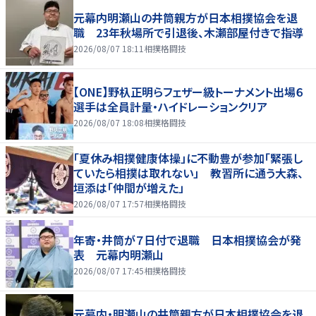
元幕内明瀬山の井筒親方が日本相撲協会を退
職 23年秋場所で引退後、木瀬部屋付きで指導
2026/08/07 18:11
相撲格闘技
【ONE】野杁正明らフェザー級トーナメント出場６
選手は全員計量・ハイドレーションクリア
2026/08/07 18:08
相撲格闘技
「夏休み相撲健康体操」に不動豊が参加「緊張し
ていたら相撲は取れない」 教習所に通う大森、
垣添は「仲間が増えた」
2026/08/07 17:57
相撲格闘技
年寄・井筒が７日付で退職 日本相撲協会が発
表 元幕内明瀬山
2026/08/07 17:45
相撲格闘技
元幕内・明瀬山の井筒親方が日本相撲協会を退