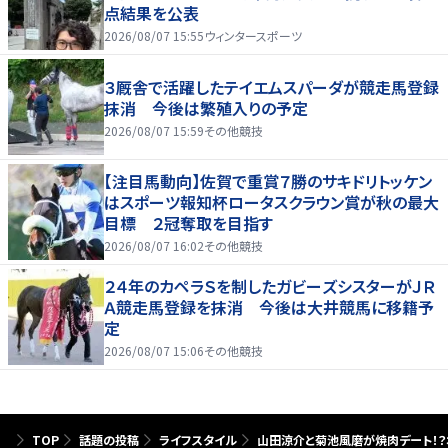
点結果を公表
2026/08/07 15:55
ウィンタースポーツ
３厩舎で活躍したテイエムスパーダが競走馬登録
抹消 今後は繁殖入りの予定
2026/08/07 15:59
その他競技
【注目馬動向】佐賀で重賞７勝のサキドリトッケン
はスポーツ報知杯ロータスクラウン賞が秋の最大
目標 ２冠奪取を目指す
2026/08/07 16:02
その他競技
２４年のカペラＳを制したガビーズシスターがＪＲ
Ａ競走馬登録を抹消 今後は大井競馬に移籍予
定
2026/08/07 15:06
その他競技
TOP
話題の投稿
ライフスタイル
山田涼介と菊池風磨が焼肉デート！？