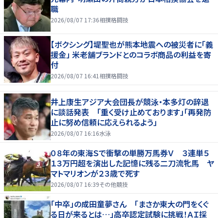
職
2026/08/07 17:36
相撲格闘技
【ボクシング】堤聖也が熊本地震への被災者に「義
援金」 米老舗ブランドとのコラボ商品の利益を寄
付
2026/08/07 16:41
相撲格闘技
井上康生アジア大会団長が競泳・本多灯の辞退
に談話発表 「重く受け止めております」「再発防
止に努め信頼に応えられるよう」
2026/08/07 16:16
水泳
０８年の東海Ｓで衝撃の単勝万馬券Ｖ ３連単５
１３万円超を演出した記憶に残る二刀流牝馬 ヤ
マトマリオンが２３歳で死す
2026/08/07 16:39
その他競技
「中卒」の成田童夢さん 「まさか東大の門をくぐ
る日が来るとは…」高卒認定試験に挑戦！ＡＩ採