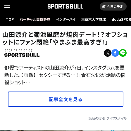
今日の予定
TOP
バーチャル高校野球
インターハイ
東京六大学野球
dodaSPO
（新しいタブ
山田涼介と菊池風磨が焼肉デート！？オフショ
ットにファン悶絶「やまふま最高すぎ！」
2025.06.08 00:07
俳優でアーティストの山田涼介が7日、インスタグラムを更
新した。【画像】「セクシーすぎる…！」青石沙耶が話題の悩
殺ショット…
記事全文を見る
話題の投稿
ライフスタイル