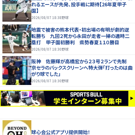
れるエースが先発、投手戦に期待【26年夏甲子
園】
2026/08/07 18:38
野球
地震で被害の熊本代表・初出場の有明が劇的逆
転勝ち 九回２死から永田が走者一掃の適時二
塁打 甲子園初勝利 県勢春夏１１０勝目
2026/08/07 18:30
野球
阪神 佐藤輝が高橋宏から２３号２ランで先制
京セラのバックスクリーンへ特大弾「打ったのは曲
がり球でした」
2026/08/07 18:30
野球
球心会公式アプリ提供開始！