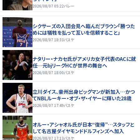
2026/08/07 05:22
バレー
シクサーズの入団会見へ臨んだブラウン「勝つた
めには犠牲を払って互いを信頼すること」
2026/08/07 18:33
バスケ
ナタリー・ナカセ氏がアメリカ女子代表のACに就
任…元bjリーグHCが世界の舞台へ
2026/08/07 18:00
バスケ
立川ダイス、豪州出身ビッグマンが新加入…かつ
てNBLルーキー・オブ・ザ・イヤーに輝いた28歳
2026/08/07 17:49
バスケ
オルー・アシャオル氏が日本“復帰”…スタッフと
して名古屋ダイヤモンドドルフィンズへ加入
2026/08/07 17:13
バスケ