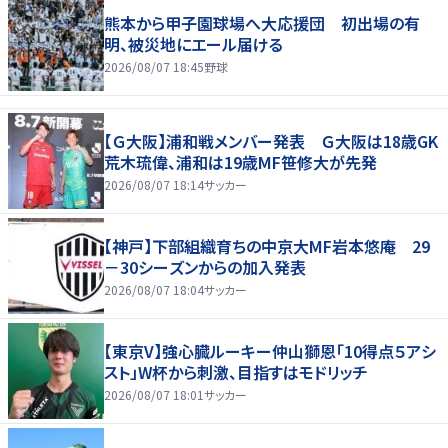
熊本から甲子園球場へ大応援団 初出場の有
明、被災地にエール届ける
2026/08/07 18:45
野球
【Ｇ大阪】浦和戦メンバー発表 Ｇ大阪は18歳GK
荒木琉偉、浦和は19歳MF笹修大が先発
2026/08/07 18:14
サッカー
【神戸】下部組織育ちの中京大MF岩本悠庵 29
－30シーズンからの加入発表
2026/08/07 18:04
サッカー
【東京V】強心臓ルーキー仲山獅恩「10得点５アシ
スト」W杯から刺激、目指すはモドリッチ
2026/08/07 18:01
サッカー