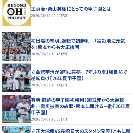
王貞治・栗山英樹にとっての甲子園とは
2026/06/15 00:00
野球
初出場の有明、逆転で初勝利 「被災地に元気
を」熊本からも大応援団
2026/08/07 18:45
野球
立命館宇治が9回に悪夢…7年ぶり夏1勝目前で
逆転負け【26年夏甲子園】
2026/08/07 18:44
野球
有明 奇跡の甲子園初勝利！9回2死から大逆転
劇…震災被害の故郷・熊本に届ける一勝【26年夏
甲子園】
2026/08/07 18:39
野球
立正大淞南VS長崎日大のスタメン発表！ともに頼