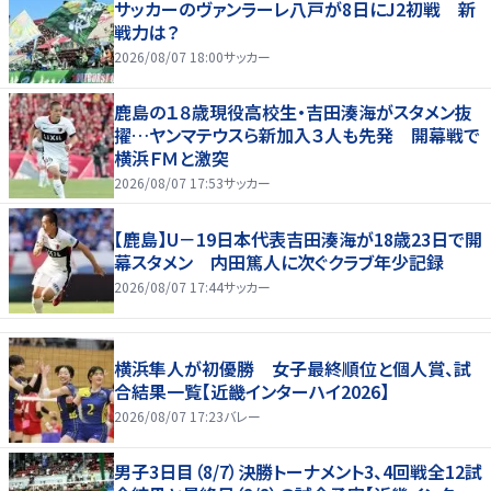
サッカーのヴァンラーレ八戸が8日にJ2初戦 新
戦力は？
2026/08/07 18:00
サッカー
鹿島の１８歳現役高校生・吉田湊海がスタメン抜
擢…ヤンマテウスら新加入３人も先発 開幕戦で
横浜ＦＭと激突
2026/08/07 17:53
サッカー
【鹿島】U－19日本代表吉田湊海が18歳23日で開
幕スタメン 内田篤人に次ぐクラブ年少記録
2026/08/07 17:44
サッカー
横浜隼人が初優勝 女子最終順位と個人賞、試
合結果一覧【近畿インターハイ2026】
2026/08/07 17:23
バレー
男子3日目（8/7）決勝トーナメント3、4回戦全12試