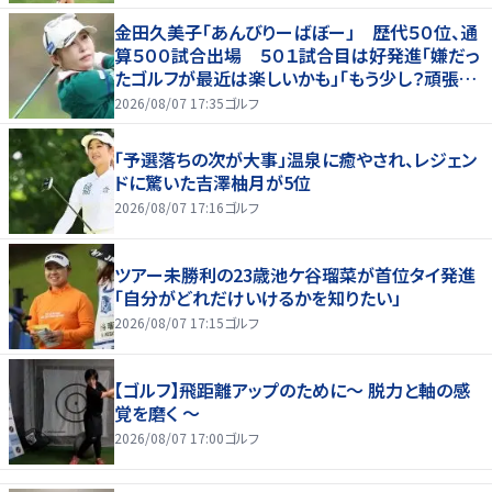
金田久美子「あんびりーばぼー」 歴代５０位、通
算５００試合出場 ５０１試合目は好発進「嫌だっ
たゴルフが最近は楽しいかも」「もう少し？頑張り
たいな」
2026/08/07 17:35
ゴルフ
「予選落ちの次が大事」温泉に癒やされ、レジェン
ドに驚いた吉澤柚月が5位
2026/08/07 17:16
ゴルフ
ツアー未勝利の23歳池ケ谷瑠菜が首位タイ発進
「自分がどれだけいけるかを知りたい」
2026/08/07 17:15
ゴルフ
【ゴルフ】飛距離アップのために～ 脱力と軸の感
覚を磨く ～
2026/08/07 17:00
ゴルフ