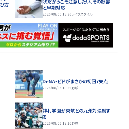
状だからこそ注意したい、その影響
選び方
と早期対応
2026/08/05 19:30
ライフスタイル
DeNA・ビドがまさかの初回7失点
2026/08/06 18:39
野球
神村学園が東筑との九州対決制す
る
2026/08/06 18:10
野球