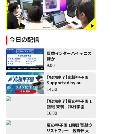
今日の配信
夏季インターハイ テニス
ほか
9:00
【配信終了】応援甲子園
Supported by au
14:50
【配信終了】夏の甲子園 1
回戦 東筑 - 神村学園
16:00
夏の甲子園 1回戦 聖隷ク
リストファー - 佐野日大