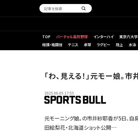
TOP
バーチャル高校野球
インターハイ
東京六大学
相撲・格闘技
テニス
卓球
ラグビー
陸上
水泳
「わ、見える！」元モー娘。
2025.06.05 17:55
元モーニング娘。の市井紗耶香が5日、自身
田絵梨花・北海道ショット公開…