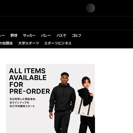
レー
野球
サッカー
バレー
バスケ
ゴルフ
の他競技
大学スポーツ
スポーツビジネス