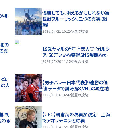
優勝しても、消えるかもしれない――富
が接
良野ブルーリッジ、二つの真実（後
編）
2026/07/21 15:25
話題の投稿
、北の
19歳ヤマルの“年上恋人♡”ガルシ
つの真
ア、50万いいね獲得SNS爆跳ねか
2026/07/20 11:12
話題の投稿
28年
【男子バレー日本代表】9連勝の価
チの人
値 データで読み解くVNLの現在地
2026/07/16 16:42
話題の投稿
幕 初
【UFC】朝倉海の次戦が決定 上海
変わる
でアオリチロンと対戦
2026/07/14 15:19
話題の投稿