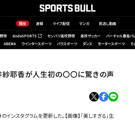
競技
速報
ライブ配信
マンガ
見逃し動画
野球
dodaSPORTS
センバツ高校野球
高校サッカー
バーチャル春高バ
（新しいタブで開く）
ABEMA
ウインタースポーツ
パラスポーツ
ダンス
モータースポーツ
そ
市井紗耶香が人生初の〇〇に驚きの声
のインスタグラムを更新した。【画像】「美しすぎる」生