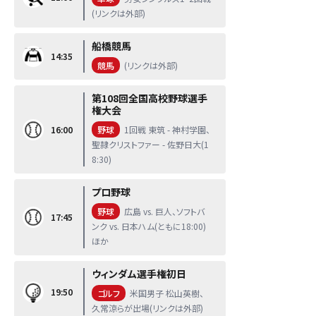
(リンクは外部)
船橋競馬
14:35
競馬
(リンクは外部)
第108回全国高校野球選手
権大会
16:00
野球
1回戦 東筑 - 神村学園、
聖隷クリストファー - 佐野日大(1
8:30)
プロ野球
野球
広島 vs. 巨人、ソフトバ
17:45
ンク vs. 日本ハム(ともに18:00)
ほか
ウィンダム選手権初日
19:50
ゴルフ
米国男子 松山英樹、
久常涼らが出場(リンクは外部)