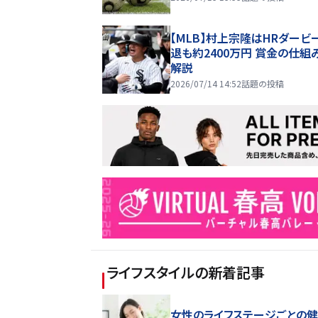
【MLB】村上宗隆はHRダービ
退も約2400万円 賞金の仕組
解説
2026/07/14 14:52
話題の投稿
ライフスタイル
の新着記事
女性のライフステージごとの