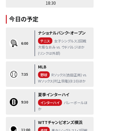
18:30
今日の予定
ナショナルバンク・オープン
テニス
女子シングルス2回戦
6:00
大坂なおみ vs. ウドバルジほか
(リンクは外部)
MLB
7:35
野球
Rソックス(吉田正尚) vs.
Wソックス(村上宗隆)(8:10)ほか
夏季インターハイ
9:30
インターハイ
バレーボールほ
か
WTTチャンピオンズ横浜
11:00
卓球
男女シングルス1・2回戦