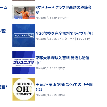
ホーム
Rマドリード クラブ最高額の移籍金
か
2026/08/06 15:57
サッカー
ブ配
全30競技を完全無料でライブ配信！
2025/06/25 00:00
インターハイ(インハイ.tv)
東都大学野球入替戦 見逃し配信
中！
2026/06/30 00:00
野球
王貞治・栗山英樹にとっての甲子園
配信！
とは
2026/06/15 00:00
野球