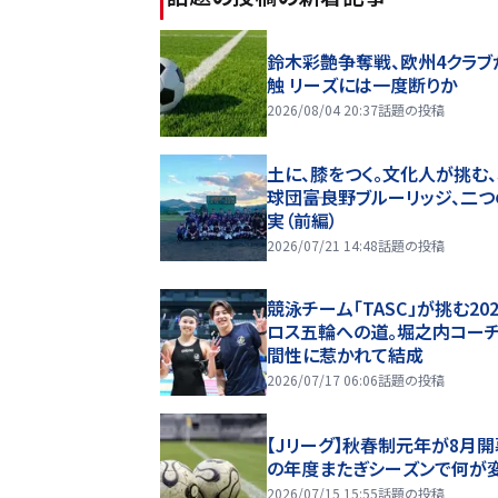
鈴木彩艶争奪戦、欧州4クラブ
触 リーズには一度断りか
2026/08/04 20:37
話題の投稿
土に、膝をつく。文化人が挑む
球団――富良野ブルーリッジ、二
実（前編）
2026/07/21 14:48
話題の投稿
競泳チーム「TASC」が挑む20
ロス五輪への道。堀之内コー
間性に惹かれて結成
2026/07/17 06:06
話題の投稿
【Jリーグ】秋春制元年が8月開
の年度またぎシーズンで何が
2026/07/15 15:55
話題の投稿