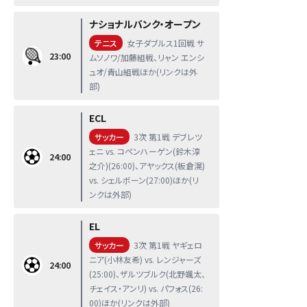
ナショナルバンク・オープン
テニス
女子ダブルス1回戦 サ
23:00
ムソノワ/加藤組戦、リャン エンシ
ュオ/青山組戦ほか(リンクは外
部)
ECL
サッカー
3次 第1戦 デブレツ
ェニ vs. コペンハーゲン(鈴木淳
24:00
之介)(26:00)、アヤックス(板倉滉)
vs. シェルボーン(27:00)ほか(リ
ンクは外部)
EL
サッカー
3次 第1戦 ヤギェロ
ニア(小林友希) vs. レンジャーズ
24:00
(25:00)、ザルツブルク(北野颯太、
チェイス・アンリ) vs. パフォス(26:
00)ほか(リンクは外部)