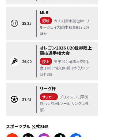
MLB
野球
カブス(鈴木誠也)vs. ブ
25:35
ルージェイズ(岡本和真)(27:20)
ほか
オレゴン2026 U20世界陸上
競技選手権大会
26:00
陸上
男子100m(清水空跳)、
女子800m(久保凛)ほか(リンク
は外部)
リーグ杯
サッカー
ブリストル・C(平河
27:45
悠) vs. ウォルソール(リンクは外
部)
スポーツブル 公式SNS