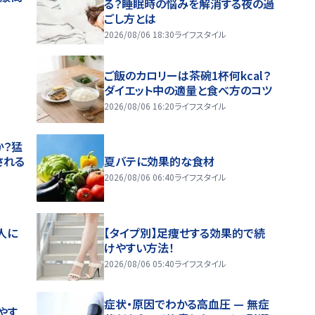
る？睡眠時の悩みを解消する夜の過
ごし方とは
2026/08/06 18:30
ライフスタイル
ご飯のカロリーは茶碗1杯何kcal？
ダイエット中の適量と食べ方のコツ
2026/08/06 16:20
ライフスタイル
か？猛
される
夏バテに効果的な食材
2026/08/06 06:40
ライフスタイル
人に
【タイプ別】足痩せする効果的で続
けやすい方法！
2026/08/06 05:40
ライフスタイル
症状・原因でわかる高血圧 — 無症
やす