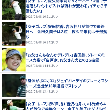
【女子ゴルフ】佐久間朱莉が５オーバー７０位で予
選落ち「パットが入れば流れが変わる。イチから準
備したい」
2026/08/08 16:51
ゴルフ
【女子ゴルフ】安田祐香、吉沢柚月が首位で最終
日へ 金田久美子は３位 佐久間朱莉は予選落
ち
2026/08/08 16:34
ゴルフ
「お父さんもなんかデレデレ」吉田鈴、グレーのミ
ニスカ姿で「白戸家」お父さん犬との２Ｓ披露
2026/08/08 14:16
ゴルフ
「身体がボロボロ」ジェイソン・デイのプレーオフシ
リーズ進出が18年連続でストップ
2026/08/08 13:43
ゴルフ
【女子ゴルフ】初Ｖ目指す吉沢柚月、小林光希ら４
人が首位で前半ターン 金田久美子はダブルボ