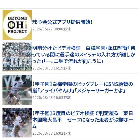
球心会公式アプリ提供開始！
2026/05/27 00:00
野球
明暗分けたビデオ検証 白樺学園・亀田監督「待
っている間に選手達のスイッチの入れ方が難しか
った」「一、二塁で流れが向こうに」
2026/08/08 16:19
野球
【甲子園】白樺学園のビッグプレーにSNS絶賛の
嵐「アライバやんけ」「メジャーリーガーかよ」
2026/08/08 16:03
野球
【甲子園】３度目のビデオ検証で判定覆る 東日
本国際大昌平 セーフになった走者が決勝ホー
ム
2026/08/08 16:02
野球