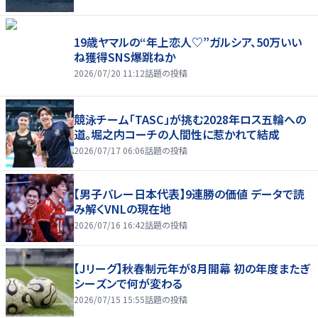
19歳ヤマルの“年上恋人♡”ガルシア、50万いい
ね獲得SNS爆跳ねか
2026/07/20 11:12
話題の投稿
競泳チーム「TASC」が挑む2028年ロス五輪への
道。堀之内コーチの人間性に惹かれて結成
2026/07/17 06:06
話題の投稿
【男子バレー日本代表】9連勝の価値 データで読
み解くVNLの現在地
2026/07/16 16:42
話題の投稿
【Jリーグ】秋春制元年が8月開幕 初の年度またぎ
シーズンで何が変わる
2026/07/15 15:55
話題の投稿