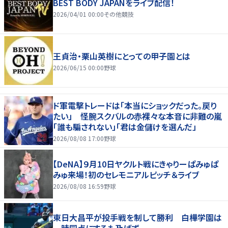
BEST BODY JAPANをライブ配信！
2026/04/01 00:00
その他競技
王貞治・栗山英樹にとっての甲子園とは
2026/06/15 00:00
野球
ド軍電撃トレードは「本当にショックだった。戻り
たい」 怪腕スクバルの赤裸々な本音に非難の嵐
「誰も騙されない」「君は金儲けを選んだ」
2026/08/08 17:00
野球
【DeNA】９月10日ヤクルト戦にきゃりーぱみゅぱ
みゅ来場！初のセレモニアルピッチ＆ライブ
2026/08/08 16:59
野球
東日大昌平が投手戦を制して勝利 白樺学園は