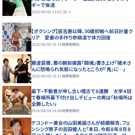
ギーで後退
2026/08/08 13:03
ゴルフ
【ボクシング】辰吉寿以輝、30歳初戦へ前日計量ク
リア 愛妻の手作り参鶏湯で体力回復
2026/08/08 16:33
相撲格闘技
藤波辰爾、書の腕前披露「闘魂」書き上げ「猪木さ
んに怒鳴られ気弱になったところが『鬼』に…」
2026/08/08 16:31
相撲格闘技
幕下・不動豊が申し合い稽古で８連勝 大学４冠
で春場所幕下付け出しデビューの男は「秋場所は
全勝したい」
2026/08/08 16:08
相撲格闘技
テコンドー美女の山田美諭さんが結婚報告、フェ
ンシング男子の吉田健人と「本日、令和８年８月８