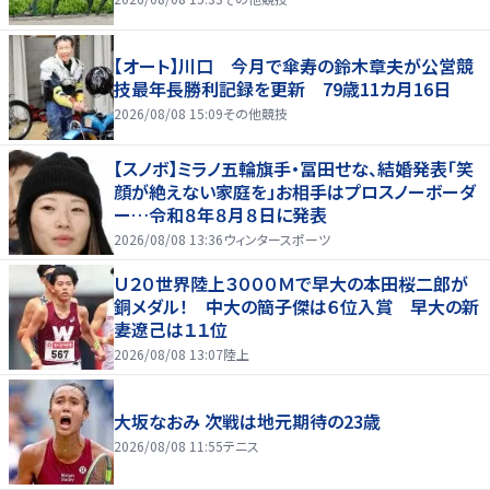
【オート】川口 今月で傘寿の鈴木章夫が公営競
技最年長勝利記録を更新 79歳11カ月16日
2026/08/08 15:09
その他競技
【スノボ】ミラノ五輪旗手・冨田せな、結婚発表「笑
顔が絶えない家庭を」お相手はプロスノーボーダ
ー…令和８年８月８日に発表
2026/08/08 13:36
ウィンタースポーツ
Ｕ２０世界陸上３０００Ｍで早大の本田桜二郎が
銅メダル！ 中大の簡子傑は６位入賞 早大の新
妻遼己は１１位
2026/08/08 13:07
陸上
大坂なおみ 次戦は地元期待の23歳
2026/08/08 11:55
テニス