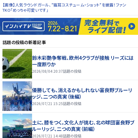
【画像】人気ラウンドガール、”猫耳コスチューム・ショット”を披露！ファン
TKO「めっちゃ可愛いです」
話題の投稿
の新着記事
鈴木彩艶争奪戦、欧州4クラブが接触 リーズには
一度断りか
2026/08/04 20:37
話題の投稿
優勝しても、消えるかもしれない――富良野ブルーリ
ッジ、二つの真実（後編）
2026/07/21 15:25
話題の投稿
土に、膝をつく。文化人が挑む、北の球団――富良野ブ
ルーリッジ、二つの真実（前編）
2026/07/21 14:48
話題の投稿