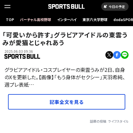
今日の予定
TOP
バーチャル高校野球
インターハイ
東京六大学野球
dodaSPO
（新しいタブ
「可愛いから許す」グラビアアイドルの東雲う
みが愛猫とじゃれあう
2025.06.03 09:36
グラビアアイドル・コスプレイヤーの東雲うみが2日、自身
のXを更新した。【画像】「もう身体がセクシー」天羽希純、
週プレ表紙…
記事全文を見る
話題の投稿
ライフスタイル