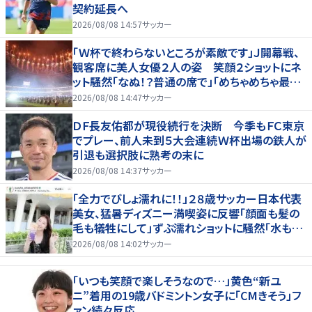
契約延長へ
2026/08/08 14:57
サッカー
「Ｗ杯で終わらないところが素敵です」Ｊ開幕戦、
観客席に美人女優２人の姿 笑顔２ショットにネ
ット騒然「なぬ！？普通の席で」「めちゃめちゃ最上
級に可愛すぎ」
2026/08/08 14:47
サッカー
ＤＦ長友佑都が現役続行を決断 今季もＦＣ東京
でプレー、前人未到５大会連続Ｗ杯出場の鉄人が
引退も選択肢に熟考の末に
2026/08/08 14:37
サッカー
「全力でびしょ濡れに！！」２８歳サッカー日本代表
美女、猛暑ディズニー満喫姿に反響「顔面も髪の
毛も犠牲にして」ずぶ濡れショットに騒然「水も滴
る」「女優さんかと」
2026/08/08 14:02
サッカー
「いつも笑顔で楽しそうなので…」黄色“新ユ
ニ”着用の19歳バドミントン女子に「CMきそう」フ
ァン続々反応