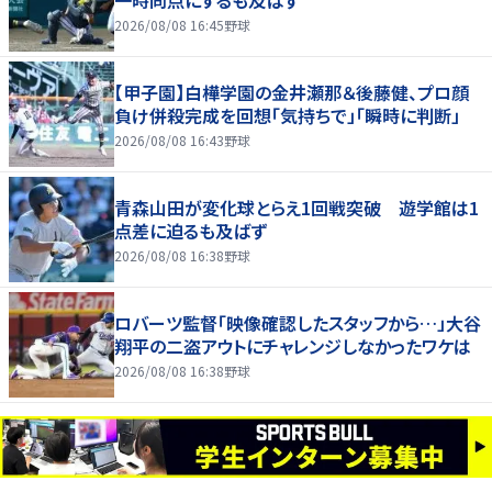
一時同点にするも及ばず
2026/08/08 16:45
野球
【甲子園】白樺学園の金井瀬那＆後藤健、プロ顔
負け併殺完成を回想「気持ちで」「瞬時に判断」
2026/08/08 16:43
野球
青森山田が変化球とらえ1回戦突破 遊学館は1
点差に迫るも及ばず
2026/08/08 16:38
野球
ロバーツ監督「映像確認したスタッフから…」大谷
翔平の二盗アウトにチャレンジしなかったワケは
2026/08/08 16:38
野球