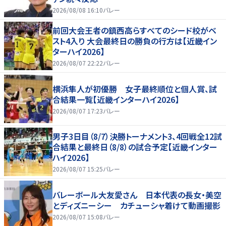
2026/08/08 16:10
バレー
前回大会王者の鎮西高らすべてのシード校がベ
スト4入り 大会最終日の勝負の行方は【近畿イン
ターハイ2026】
2026/08/07 22:22
バレー
横浜隼人が初優勝 女子最終順位と個人賞、試
合結果一覧【近畿インターハイ2026】
2026/08/07 17:23
バレー
男子3日目（8/7）決勝トーナメント3、4回戦全12試
合結果と最終日（8/8）の試合予定【近畿インター
ハイ2026】
2026/08/07 15:25
バレー
バレーボール大友愛さん 日本代表の長女・美空
とディズニーシー カチューシャ着けて動画撮影
2026/08/07 15:08
バレー