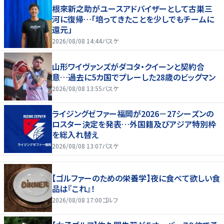
根來新之助がユースアドバイザーとして古巣三
河に復帰…「培ってきたことを少しでもチームに
還元」
2026/08/08 14:44
バスケ
山形ワイヴァンズがダコタ・クイーンと契約合
意…過去に5カ国でプレーした28歳のビッグマン
2026/08/08 13:55
バスケ
ライジングゼファー福岡が2026－27シーズンの
ロスター決定を発表…外国籍及びアジア特別枠
を総入れ替え
2026/08/08 13:07
バスケ
【ゴルファーのための栄養学】夜に食べて欲しい食
品は『これ』！
2026/08/08 17:00
ゴルフ