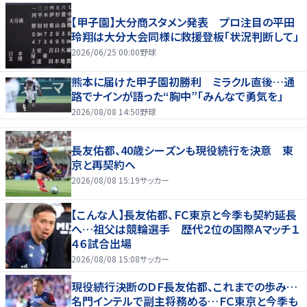
【甲子園】大分商スタメン発表 プロ注目の平田
玲翔は大分大会同様に救援登板「状況判断して」
2026/06/25 00:00
野球
熊本に届けた甲子園初勝利 ミラクル直後…通
路でナインが語った“胸中”「みんなで勇気を」
2026/08/08 14:50
野球
長友佑都、40歳シーズンも現役続行を決意 東
京と再契約へ
2026/08/08 15:19
サッカー
【こんな人】長友佑都、ＦＣ東京と今季も契約延長
へ…祖父は競輪選手 歴代２位の国際Ａマッチ１
４６試合出場
2026/08/08 15:08
サッカー
現役続行決断のＤＦ長友佑都、これまでの歩み…
名門インテルで副主将務める…ＦＣ東京と今季も