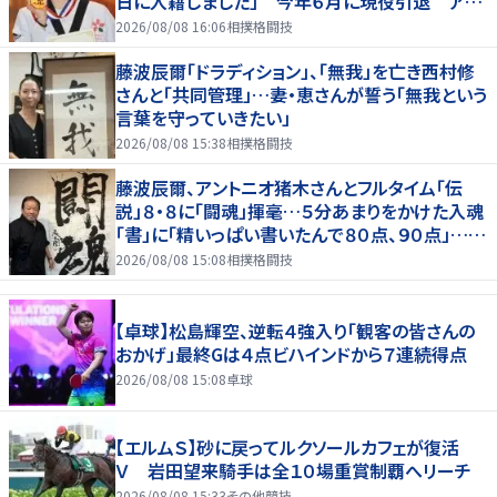
日に入籍しました」 今年６月に現役引退 アス
リート仲間からも祝福の声
2026/08/08 16:06
相撲格闘技
藤波辰爾「ドラディション」、「無我」を亡き西村修
さんと「共同管理」…妻・恵さんが誓う「無我という
言葉を守っていきたい」
2026/08/08 15:38
相撲格闘技
藤波辰爾、アントニオ猪木さんとフルタイム「伝
説」８・８に「闘魂」揮毫…５分あまりをかけた入魂
「書」に「精いっぱい書いたんで８０点、９０点」…
「人間・藤波辰爾展」開催
2026/08/08 15:08
相撲格闘技
【卓球】松島輝空、逆転４強入り「観客の皆さんの
おかげ」最終Gは４点ビハインドから７連続得点
2026/08/08 15:08
卓球
【エルムＳ】砂に戻ってルクソールカフェが復活
Ｖ 岩田望来騎手は全１０場重賞制覇へリーチ
2026/08/08 15:33
その他競技