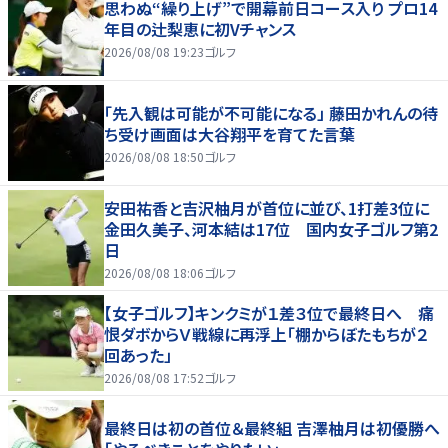
思わぬ“繰り上げ”で開幕前日コース入り プロ14
年目の辻梨恵に初Vチャンス
2026/08/08 19:23
ゴルフ
「先入観は可能が不可能になる」 藤田かれんの待
ち受け画面は大谷翔平を育てた言葉
2026/08/08 18:50
ゴルフ
安田祐香と吉沢柚月が首位に並び、1打差3位に
金田久美子、河本結は17位 国内女子ゴルフ第2
日
2026/08/08 18:06
ゴルフ
【女子ゴルフ】キンクミが１差３位で最終日へ 痛
恨ダボからＶ戦線に再浮上「棚からぼたもちが２
回あった」
2026/08/08 17:52
ゴルフ
最終日は初の首位＆最終組 吉澤柚月は初優勝へ