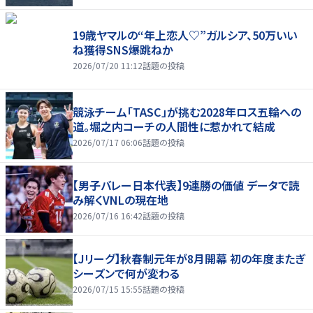
19歳ヤマルの“年上恋人♡”ガルシア、50万いい
ね獲得SNS爆跳ねか
2026/07/20 11:12
話題の投稿
競泳チーム「TASC」が挑む2028年ロス五輪への
道。堀之内コーチの人間性に惹かれて結成
2026/07/17 06:06
話題の投稿
【男子バレー日本代表】9連勝の価値 データで読
み解くVNLの現在地
2026/07/16 16:42
話題の投稿
【Jリーグ】秋春制元年が8月開幕 初の年度またぎ
シーズンで何が変わる
2026/07/15 15:55
話題の投稿