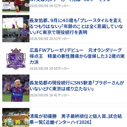
2026/08/08 20:52
サッカー
長友佑都、９月に４０歳も「プレースタイルを変え
るつもりはない」「年齢のことは全く意識していな
い」ＦＣ東京で現役続行を表明
2026/08/08 20:52
サッカー
広島ＦＷアレーがＪデビュー 元オランダリーグ
得点王 精巣の悪性腫瘍から復帰した３２歳の実
力派
2026/08/08 20:50
サッカー
長友佑都の現役続行にSNS歓喜「ブラボーさんが
いないとFC東京は成り立たない」
2026/08/08 20:41
サッカー
清風が初優勝 男子最終順位と個人賞、試合結
果一覧【近畿インターハイ2026】