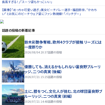
長高すぎる！」「スーツ姿もかっこいい」
【画像】「めっちゃ可愛い過ぎ」美女ビーチバレー選手・福田鈴奈、”かわち
い”とお気にのビーチウェア姿にファン熱視線！「バッチグー」
話題の投稿
の新着記事
鈴木彩艶争奪戦、欧州4クラブが接触 リーズには
一度断りか
2026/08/04 20:37
話題の投稿
優勝しても、消えるかもしれない――富良野ブルーリ
ッジ、二つの真実（後編）
2026/07/21 15:25
話題の投稿
土に、膝をつく。文化人が挑む、北の球団――富良野ブ
ルーリッジ、二つの真実（前編）
2026/07/21 14:48
話題の投稿