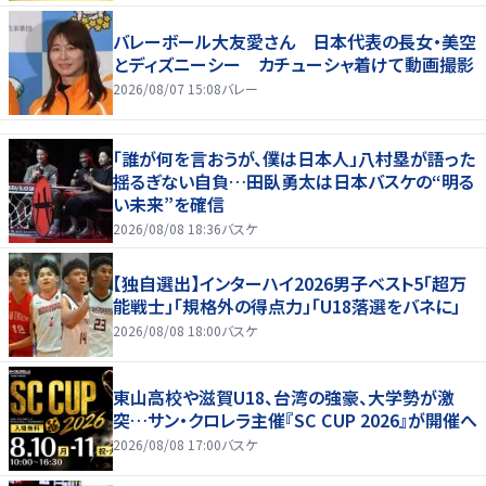
バレーボール大友愛さん 日本代表の長女・美空
とディズニーシー カチューシャ着けて動画撮影
2026/08/07 15:08
バレー
「誰が何を言おうが、僕は日本人」八村塁が語った
揺るぎない自負…田臥勇太は日本バスケの“明る
い未来”を確信
2026/08/08 18:36
バスケ
【独自選出】インターハイ2026男子ベスト5「超万
能戦士」「規格外の得点力」「U18落選をバネに」
2026/08/08 18:00
バスケ
東山高校や滋賀U18、台湾の強豪、大学勢が激
突…サン・クロレラ主催『SC CUP 2026』が開催へ
2026/08/08 17:00
バスケ