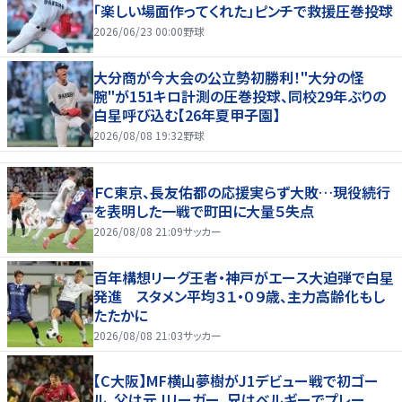
「楽しい場面作ってくれた」ピンチで救援圧巻投球
2026/06/23 00:00
野球
大分商が今大会の公立勢初勝利！"大分の怪
腕"が151キロ計測の圧巻投球、同校29年ぶりの
白星呼び込む【26年夏甲子園】
2026/08/08 19:32
野球
ＦＣ東京、長友佑都の応援実らず大敗…現役続行
を表明した一戦で町田に大量５失点
2026/08/08 21:09
サッカー
百年構想リーグ王者・神戸がエース大迫弾で白星
発進 スタメン平均３１・０９歳、主力高齢化もし
たたかに
2026/08/08 21:03
サッカー
【C大阪】MF横山夢樹がJ1デビュー戦で初ゴー
ル、父は元Ｊリーガー、兄はベルギーでプレー