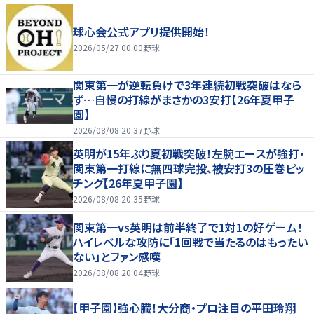
球心会公式アプリ提供開始！
2026/05/27 00:00
野球
関東第一が逆転負けで3年連続初戦突破はなら
ず…自慢の打線がまさかの3安打【26年夏甲子
園】
2026/08/08 20:37
野球
英明が15年ぶり夏初戦突破！左腕エースが強打・
関東第一打線に無四球完投、被安打3の圧巻ピッ
チング【26年夏甲子園】
2026/08/08 20:35
野球
関東第一vs英明は前半終了で1対1の好ゲーム！
ハイレベルな攻防に「1回戦で当たるのはもったい
ない」とファン感嘆
2026/08/08 20:04
野球
【甲子園】強心臓！大分商・プロ注目の平田玲翔