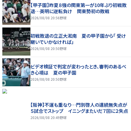
【甲子園】昨夏８強の関東第一が10年ぶり初戦敗
退…英明に逆転負け 関東勢初の敗戦
2026/08/08 20:56
野球
初戦敗退の立正大淞南 夏の甲子園から「 受け
継いでいかなければ」
2026/08/08 20:50
野球
ビデオ検証で判定が変わったとき、審判のあるべ
き心境は 夏の甲子園
2026/08/08 20:50
野球
【阪神】不運も重なり…門別啓人の連続無失点が
５試合でストップ イニングまたいだ７回に２失点
2026/08/08 20:49
野球