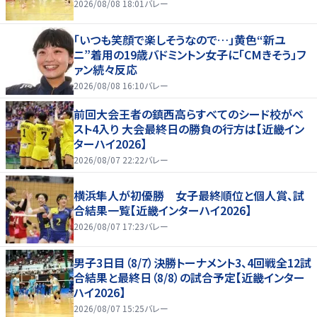
2026/08/08 18:01
バレー
「いつも笑顔で楽しそうなので…」黄色“新ユ
ニ”着用の19歳バドミントン女子に「CMきそう」フ
ァン続々反応
2026/08/08 16:10
バレー
前回大会王者の鎮西高らすべてのシード校がベ
スト4入り 大会最終日の勝負の行方は【近畿イン
ターハイ2026】
2026/08/07 22:22
バレー
横浜隼人が初優勝 女子最終順位と個人賞、試
合結果一覧【近畿インターハイ2026】
2026/08/07 17:23
バレー
男子3日目（8/7）決勝トーナメント3、4回戦全12試
合結果と最終日（8/8）の試合予定【近畿インター
ハイ2026】
2026/08/07 15:25
バレー