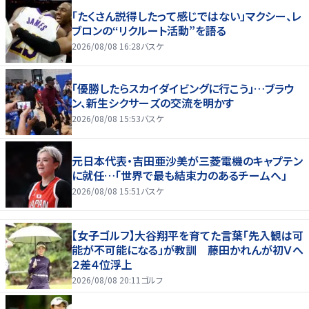
「たくさん説得したって感じではない」マクシー、レ
ブロンの“リクルート活動”を語る
2026/08/08 16:28
バスケ
「優勝したらスカイダイビングに行こう」…ブラウ
ン、新生シクサーズの交流を明かす
2026/08/08 15:53
バスケ
元日本代表・吉田亜沙美が三菱電機のキャプテン
に就任…「世界で最も結束力のあるチームへ」
2026/08/08 15:51
バスケ
【女子ゴルフ】大谷翔平を育てた言葉「先入観は可
能が不可能になる」が教訓 藤田かれんが初Ｖへ
２差４位浮上
2026/08/08 20:11
ゴルフ