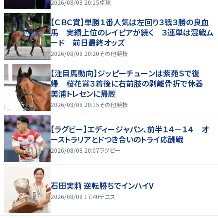
2026/08/08 20:15
卓球
【ＣＢＣ賞】単勝１番人気は左回り３戦３勝の良血
馬 実績上位のレイピアが続く ３連単は混戦ム
ード 前日最終オッズ
2026/08/08 20:20
その他競技
【注目馬動向】ジッピーチューンは紫苑Ｓで復
帰 桜花賞３着後に右前肢の剥離骨折で休養
美浦トレセンに帰厩
2026/08/08 20:15
その他競技
【ラグビー】エディージャパン、前半１４－１４ オ
ーストラリアとドつき合いのトライ応酬戦
2026/08/08 20:07
ラグビー
石田実莉 逆転勝ちでインハイV
2026/08/08 17:40
テニス