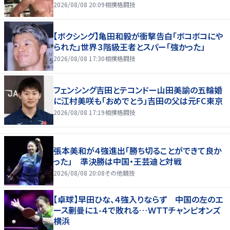
2026/08/08 20:09
相撲格闘技
【ボクシング】亀田和毅が衝撃告白「ボコボコにや
られた」世界３階級王者とスパー「強かった」
2026/08/08 17:30
相撲格闘技
フェンシング吉田とテコンドー山田美諭の五輪婚
に江村美咲も「おめでとう」吉田の父は元FC東京
2026/08/08 17:19
相撲格闘技
張本美和が４強進出「勝ち切ることができて良か
った」 準決勝は中国・王芸迪と対戦
2026/08/08 20:08
その他競技
【卓球】早田ひな、４強入りならず 中国の左のエ
ース蒯曼に１-４で敗れる…ＷＴＴチャンピオンズ
横浜