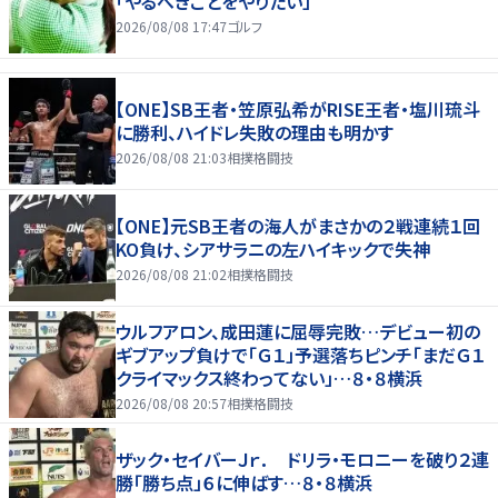
「やるべきことをやりたい」
2026/08/08 17:47
ゴルフ
【ONE】SB王者・笠原弘希がRISE王者・塩川琉斗
に勝利、ハイドレ失敗の理由も明かす
2026/08/08 21:03
相撲格闘技
【ONE】元SB王者の海人がまさかの２戦連続１回
KO負け、シアサラニの左ハイキックで失神
2026/08/08 21:02
相撲格闘技
ウルフアロン、成田蓮に屈辱完敗…デビュー初の
ギブアップ負けで「Ｇ１」予選落ちピンチ「まだＧ１
クライマックス終わってない」…８・８横浜
2026/08/08 20:57
相撲格闘技
ザック・セイバーＪｒ． ドリラ・モロニーを破り２連
勝「勝ち点」６に伸ばす…８・８横浜