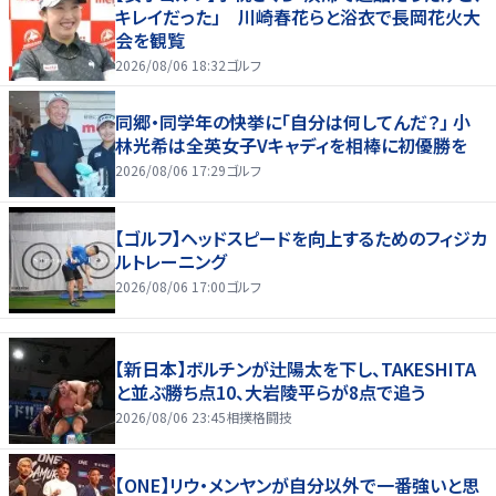
キレイだった」 川崎春花らと浴衣で長岡花火大
会を観覧
2026/08/06 18:32
ゴルフ
同郷・同学年の快挙に「自分は何してんだ？」 小
林光希は全英女子Vキャディを相棒に初優勝を
2026/08/06 17:29
ゴルフ
【ゴルフ】ヘッドスピードを向上するためのフィジカ
ルトレーニング
2026/08/06 17:00
ゴルフ
【新日本】ボルチンが辻陽太を下し、TAKESHITA
と並ぶ勝ち点10、大岩陵平らが8点で追う
2026/08/06 23:45
相撲格闘技
【ONE】リウ・メンヤンが自分以外で一番強いと思