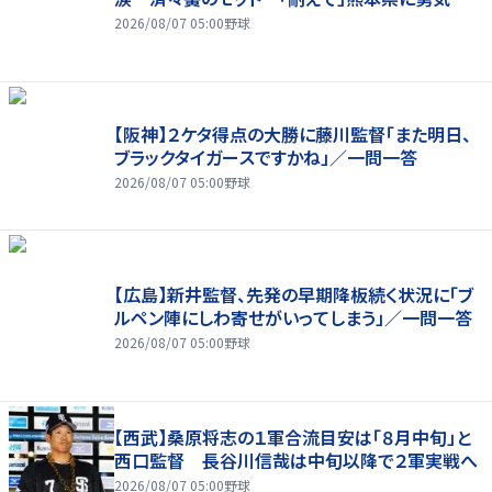
2026/08/07 05:00
野球
【阪神】２ケタ得点の大勝に藤川監督「また明日、
ブラックタイガースですかね」／一問一答
2026/08/07 05:00
野球
【広島】新井監督、先発の早期降板続く状況に「ブ
ルペン陣にしわ寄せがいってしまう」／一問一答
2026/08/07 05:00
野球
【西武】桑原将志の１軍合流目安は「８月中旬」と
西口監督 長谷川信哉は中旬以降で２軍実戦へ
2026/08/07 05:00
野球