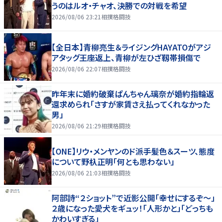
うのはルオ・チャオ、決勝での対戦を希望
2026/08/06 23:21
相撲格闘技
【全日本】青柳亮生＆ライジングHAYATOがアジ
アタッグ王座返上、青柳が左ひざ靱帯損傷で
2026/08/06 22:07
相撲格闘技
昨年末に婚約破棄ぱんちゃん璃奈が婚約指輪返
還求められ「さすが家賃さえ払ってくれなかった
男」
2026/08/06 21:29
相撲格闘技
【ONE】リウ・メンヤンのド派手髪色＆スーツ、態度
について野杁正明「何とも思わない」
2026/08/06 21:03
相撲格闘技
阿部詩“２ショット”で近影公開「幸せにするぞ〜」
２歳になった愛犬をギュッ！「人形かと」「どっちも
かわいすぎる」