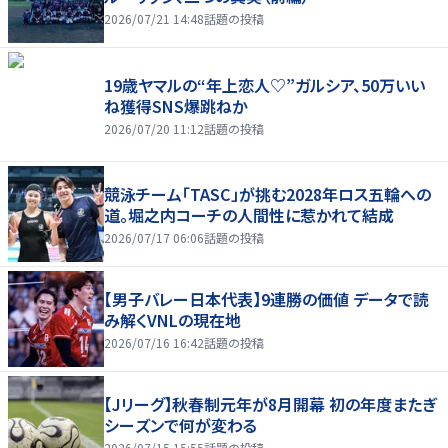
2026/07/21 14:48
話題の投稿
19歳ヤマルの“年上恋人♡”ガルシア、50万いい
ね獲得SNS爆跳ねか
2026/07/20 11:12
話題の投稿
競泳チーム「TASC」が挑む2028年ロス五輪への
道。堀之内コーチの人間性に惹かれて結成
2026/07/17 06:06
話題の投稿
【男子バレー日本代表】9連勝の価値 データで読
み解くVNLの現在地
2026/07/16 16:42
話題の投稿
【Jリーグ】秋春制元年が8月開幕 初の年度またぎ
シーズンで何が変わる
2026/07/15 15:55
話題の投稿