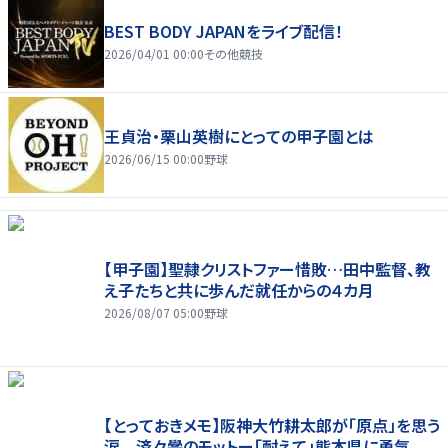
BEST BODY JAPANをライブ配信！
2026/04/01 00:00
その他競技
王貞治・栗山英樹にとっての甲子園とは
2026/06/15 00:00
野球
【甲子園】聖隷クリストファー惜敗…田中監督、教
え子たちと共に歩んだ就任からの４カ月
2026/08/07 05:00
野球
【とっておきメモ】阪神大竹耕太郎が「原点」を思う
涙 済々黌のモットー「耐えて」熊本県に勇気