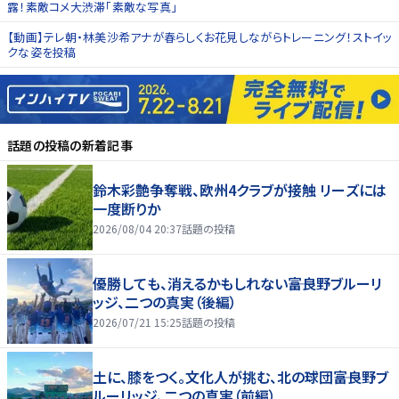
露！素敵コメ大渋滞「素敵な写真」
【動画】テレ朝・林美沙希アナが春らしくお花見しながらトレーニング！ストイッ
クな姿を投稿
話題の投稿
の新着記事
鈴木彩艶争奪戦、欧州4クラブが接触 リーズには
一度断りか
2026/08/04 20:37
話題の投稿
優勝しても、消えるかもしれない――富良野ブルーリ
ッジ、二つの真実（後編）
2026/07/21 15:25
話題の投稿
土に、膝をつく。文化人が挑む、北の球団――富良野ブ
ルーリッジ、二つの真実（前編）