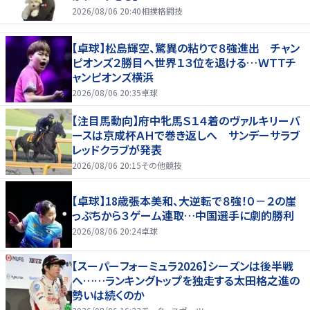
2026/08/06 20:40
相撲格闘技
【卓球】松島輝空、驚異の粘りで８強進出 チャン
ピオンズ２勝目へ世界１３位を退ける…ＷＴＴチ
ャンピオンズ横浜
2026/08/06 20:35
卓球
【注目馬動向】府中牝馬Ｓ１４着のヴァルキリーバ
ースは京成杯ＡＨで巻き返しへ サンデーサラブ
レッドクラブが発表
2026/08/06 20:15
その他競技
【卓球】18歳張本美和、大逆転で８強！０－２の崖
っぷちから３ゲーム連取…中国選手に劇的勝利
2026/08/06 20:24
卓球
【スーパーフォーミュラ2026】シーズンは後半戦
へ……ランキングトップを独走する太田格之進の
勢いは続くのか