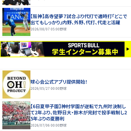
【阪神】高寺望夢７試合ぶり代打で適時打「どこで
出てもしっかり」内野、外野、代打、代走と活躍
2026/08/07 05:00
野球
球心会公式アプリ提供開始！
2026/05/27 00:00
野球
【6日夏甲子園】神村学園が逆転で九州対決制し
て2年ぶり、佐野日大・鈴木が完封で投手戦制し2
5年ぶりの夏勝利
2026/07/06 00:00
野球