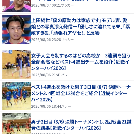
2026/08/07 00:21
サッカー
上田綺世「僕の原動力は家族です」モデル妻、愛
娘との写真添え発信→「優しさに溢れてる♥」「素
敵すぎる」「頑張れアヤセ！」と反響
2026/08/06 23:28
サッカー
女子大会を制するのはどの高校か 3連覇を狙う
金蘭会高などベスト４進出チームを紹介【近畿イ
ンターハイ2026】
2026/08/06 21:41
バレー
ベスト4進出を懸けた男子3日目（8/7）決勝トーナ
メント3、4回戦全12試合をご紹介【近畿インター
ハイ2026】
2026/08/06 18:44
バレー
男子2日目（8/6）決勝トーナメント1、2回戦全21試
合の結果【近畿インターハイ2026】