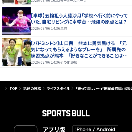
2026/08/06 16:32
モータースポーツ
【卓球】五輪狙う大藤沙月「学校へ行く前にやって
いた」自宅リビングに卓球台…飛躍の原点とは？
2026/08/06 14:36
卓球
【バドミントン】山口茜 熊本に勇気届ける 「元
気になってもらえるようなプレーを」 所属先の
練習拠点が熊本 「好きなことができることは当
たり前じゃない」
2026/08/06 14:36
その他競技
TOP
話題の投稿
ライフスタイル
「売って欲しい～」『麻雀最強戦』出
アプリ版