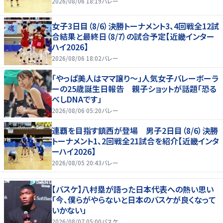
2026/08/06 18:19
バレー
女子3日目（8/6）決勝トーナメント3、4回戦全12試
合結果と最終日（8/7）の試合予定【近畿インター
ハイ2026】
2026/08/06 18:02
バレー
「やっぱ美人はママ譲り～」人気女子バレーボーラ
ーの25歳誕生日報告 親子ショットが話題「恐る
べしDNAです」
2026/08/06 05:20
バレー
連覇を目指す鎮西が登場 男子2日目（8/6）決勝
トーナメント1、2回戦全21試合を紹介【近畿インタ
ーハイ2026】
2026/08/05 20:43
バレー
【バスケ】八村塁が語った日本代表への熱い思い
「今、僕らがやらないと日本のバスケが良くなって
いかない」
2026/08/07 05:00
バスケ