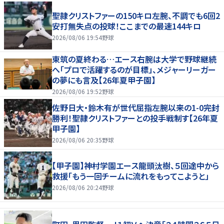
聖隷クリストファーの150キロ左腕、不調でも6回2
安打無失点の投球！ここまでの最速144キロ
2026/08/06 19:54
野球
東筑の夏終わる…エース右腕は大学で野球継続
へ「プロで活躍するのが目標」、メジャーリーガー
の夢にも言及【26年夏甲子園】
2026/08/06 19:52
野球
佐野日大・鈴木有が世代屈指左腕以来の1-0完封
勝利！聖隷クリストファーとの投手戦制す【26年夏
甲子園】
2026/08/06 20:35
野球
【甲子園】神村学園エース龍頭汰樹、５回途中から
救援「もう一回チームに流れをもってこようと」
2026/08/06 20:24
野球