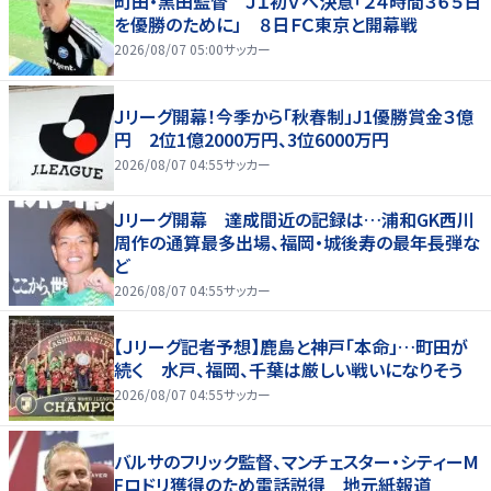
町田・黒田監督 Ｊ１初Ｖへ決意「２４時間３６５日
を優勝のために」 ８日ＦＣ東京と開幕戦
2026/08/07 05:00
サッカー
Ｊリーグ開幕！今季から「秋春制」J1優勝賞金３億
円 2位1億2000万円、3位6000万円
2026/08/07 04:55
サッカー
Ｊリーグ開幕 達成間近の記録は…浦和GK西川
周作の通算最多出場、福岡・城後寿の最年長弾な
ど
2026/08/07 04:55
サッカー
【Ｊリーグ記者予想】鹿島と神戸「本命」…町田が
続く 水戸、福岡、千葉は厳しい戦いになりそう
2026/08/07 04:55
サッカー
バルサのフリック監督、マンチェスター・シティーM
Fロドリ獲得のため電話説得 地元紙報道