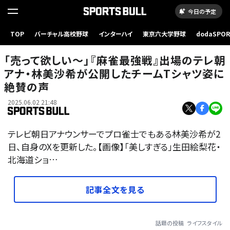
今日の予定
TOP
バーチャル高校野球
インターハイ
東京六大学野球
dodaSPO
（新しいタブ
「売って欲しい～」『麻雀最強戦』出場のテレ朝
アナ・林美沙希が公開したチームTシャツ姿に
絶賛の声
2025.06.02 21:48
テレビ朝日アナウンサーでプロ雀士でもある林美沙希が2
日、自身のXを更新した。【画像】「美しすぎる」生田絵梨花・
北海道ショ…
記事全文を見る
話題の投稿
ライフスタイル