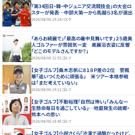
「第34回日・韓・中ジュニア交流競技会」の大会ロ
スターが発表…中部大第一から馬越ら3名が選出
2026/08/06 19:18
バスケ
「あらお綺麗で」「最高の暑中見舞いです」２５歳美
人ゴルファーが雰囲気一変 美麗浴衣姿に反響
「どこのモデルさんですか？」
2026/08/06 21:55
ゴルフ
【女子ゴルフ】桑木志帆に８１８Ｐ差の２位 菅楓
華「追いつくために頑張る」 米ツアー本格参戦
は「まだ考えていない」
2026/08/06 19:11
ゴルフ
【女子ゴルフ】不動裕理「自然は怖い」「みんな一
生懸命毎日を過ごしている」…地震発生の故郷・
熊本への思い
2026/08/06 18:45
ゴルフ
【女子ゴルフ】小祝さくら「渋滞で過酷だったけど、