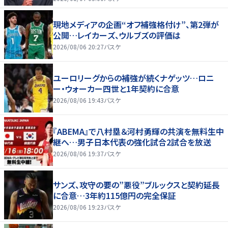
現地メディアの企画“オフ補強格付け”、第2弾が
公開…レイカーズ、ウルブズの評価は
2026/08/06 20:27
バスケ
ユーロリーグからの補強が続くナゲッツ…ロニ
ー・ウォーカー四世と1年契約に合意
2026/08/06 19:43
バスケ
『ABEMA』で八村塁＆河村勇輝の共演を無料生中
継へ…男子日本代表の強化試合2試合を放送
2026/08/06 19:37
バスケ
サンズ、攻守の要の”悪役”ブルックスと契約延長
に合意…3年約115億円の完全保証
2026/08/06 19:23
バスケ