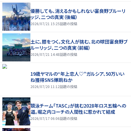
優勝しても、消えるかもしれない――富良野ブルーリ
ッジ、二つの真実（後編）
2026/07/21 15:25
話題の投稿
土に、膝をつく。文化人が挑む、北の球団――富良野ブ
ルーリッジ、二つの真実（前編）
2026/07/21 14:48
話題の投稿
19歳ヤマルの“年上恋人♡”ガルシア、50万いい
ね獲得SNS爆跳ねか
2026/07/20 11:12
話題の投稿
競泳チーム「TASC」が挑む2028年ロス五輪への
道。堀之内コーチの人間性に惹かれて結成
2026/07/17 06:06
話題の投稿