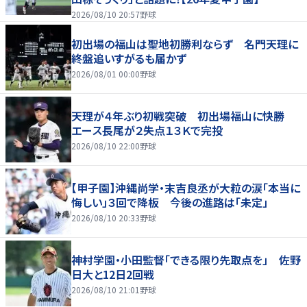
2026/08/10 20:57
野球
初出場の福山は聖地初勝利ならず 名門天理に
終盤追いすがるも届かず
2026/08/01 00:00
野球
天理が４年ぶり初戦突破 初出場福山に快勝
エース長尾が２失点１３Ｋで完投
2026/08/10 22:00
野球
【甲子園】沖縄尚学・末吉良丞が大粒の涙「本当に
悔しい」３回で降板 今後の進路は「未定」
2026/08/10 20:33
野球
神村学園・小田監督「できる限り先取点を」 佐野
日大と12日2回戦
2026/08/10 21:01
野球