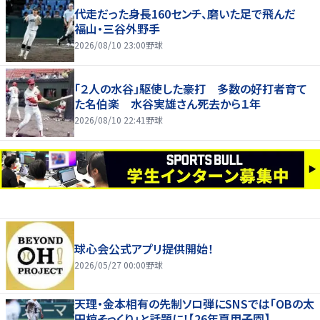
代走だった身長160センチ、磨いた足で飛んだ
福山・三谷外野手
2026/08/10 23:00
野球
「２人の水谷」駆使した豪打 多数の好打者育て
た名伯楽 水谷実雄さん死去から１年
2026/08/10 22:41
野球
球心会公式アプリ提供開始！
2026/05/27 00:00
野球
天理・金本相有の先制ソロ弾にSNSでは「OBの太
田椋そっくり」と話題に！【26年夏甲子園】