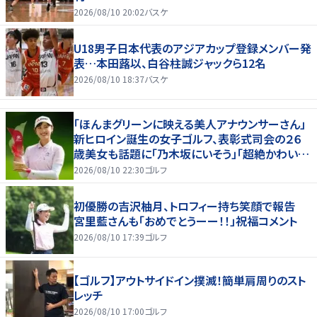
2026/08/10 20:02
バスケ
U18男子日本代表のアジアカップ登録メンバー発
表…本田蕗以、白谷柱誠ジャックら12名
2026/08/10 18:37
バスケ
「ほんまグリーンに映える美人アナウンサーさん」
新ヒロイン誕生の女子ゴルフ、表彰式司会の２６
歳美女も話題に「乃木坂にいそう」「超絶かわい
い」「スーツもお似合いです」
2026/08/10 22:30
ゴルフ
初優勝の吉沢柚月、トロフィー持ち笑顔で報告
宮里藍さんも「おめでとうーー！！」祝福コメント
2026/08/10 17:39
ゴルフ
【ゴルフ】アウトサイドイン撲滅！簡単肩周りのスト
レッチ
2026/08/10 17:00
ゴルフ