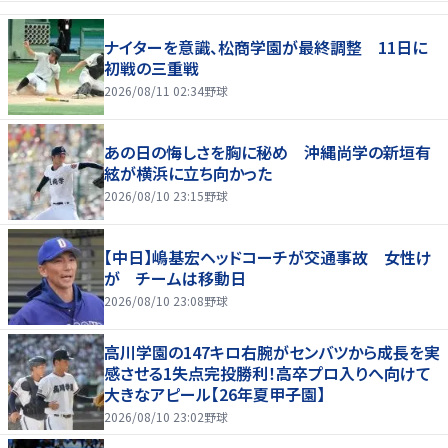
ナイターを意識、松商学園が最終調整 11日に
初戦の三重戦
2026/08/11 02:34
野球
あの日の悔しさを胸に秘め 沖縄尚学の新垣有
絃が横浜に立ち向かった
2026/08/10 23:15
野球
【中日】嶋基宏ヘッドコーチが交通事故 女性け
が チームは移動日
2026/08/10 23:08
野球
高川学園の147キロ右腕がセンバツから成長を実
感させる1失点完投勝利！高卒プロ入りへ向けて
大きなアピール【26年夏甲子園】
2026/08/10 23:02
野球