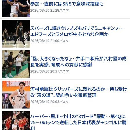
参加…直前にはSNSで意味深投稿も
2026/08/10 21:28
バスケ
スパーズに続きウルブズもパリでミニキャンプ…
エドワーズとラメロが中心となり企画か
2026/08/10 21:00
バスケ
「塁、大きくなったな」…井手口孝氏が八村塁の成
長を実感、育成への貢献に感謝
2026/08/10 20:37
バスケ
河村勇輝はクリッパーズに残れるのか…待ち受け
る“茨の道”、契約争いを徹底整理
2026/08/10 20:03
バスケ
ハーパー・黒川・小川の“3ガード”躍動…第4Qに
25－0のランで逆転した日本代表がモンゴルに勝
利