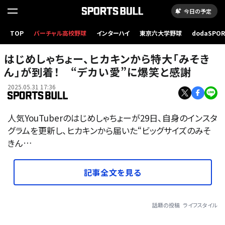
今日の予定
TOP
バーチャル高校野球
インターハイ
東京六大学野球
dodaSPO
（新しいタブ
はじめしゃちょー、ヒカキンから特大「みそき
ん」が到着！ “デカい愛”に爆笑と感謝
2025.05.31 17:36
人気YouTuberのはじめしゃちょーが29日、自身のインスタ
グラムを更新し、ヒカキンから届いた“ビッグサイズのみそ
きん…
記事全文を見る
話題の投稿
ライフスタイル