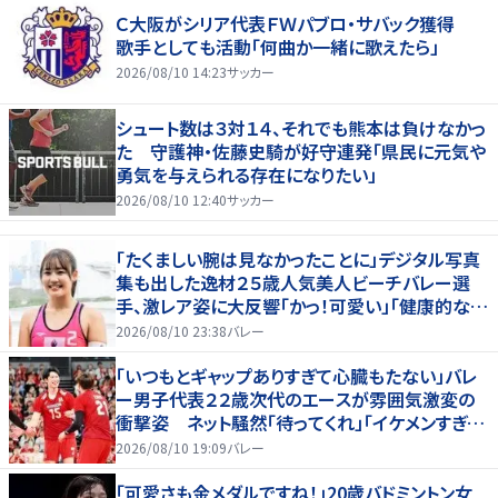
Ｃ大阪がシリア代表ＦＷパブロ・サバック獲得
歌手としても活動「何曲か一緒に歌えたら」
2026/08/10 14:23
サッカー
シュート数は３対１４、それでも熊本は負けなかっ
た 守護神・佐藤史騎が好守連発「県民に元気や
勇気を与えられる存在になりたい」
2026/08/10 12:40
サッカー
「たくましい腕は見なかったことに」デジタル写真
集も出した逸材２５歳人気美人ビーチバレー選
手、激レア姿に大反響「かっ！可愛い」「健康的なキ
レイさ」
2026/08/10 23:38
バレー
「いつもとギャップありすぎて心臓もたない」バレ
ー男子代表２２歳次代のエースが雰囲気激変の
衝撃姿 ネット騒然「待ってくれ」「イケメンすぎる
から話はいってこない」
2026/08/10 19:09
バレー
「可愛さも金メダルですね！」20歳バドミントン女