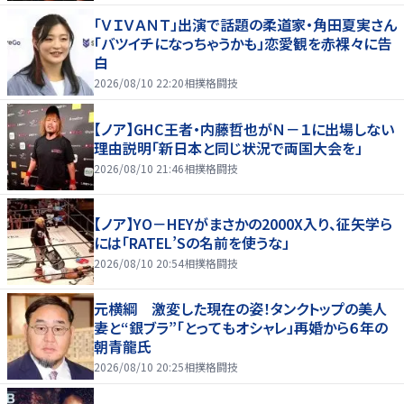
「ＶＩＶＡＮＴ」出演で話題の柔道家・角田夏実さん
「バツイチになっちゃうかも」恋愛観を赤裸々に告
白
2026/08/10 22:20
相撲格闘技
【ノア】GHC王者・内藤哲也がＮ－１に出場しない
理由説明「新日本と同じ状況で両国大会を」
2026/08/10 21:46
相撲格闘技
【ノア】YO－HEYがまさかの2000X入り、征矢学ら
には「RATEL’Sの名前を使うな」
2026/08/10 20:54
相撲格闘技
元横綱 激変した現在の姿！タンクトップの美人
妻と“銀ブラ”「とってもオシャレ」再婚から６年の
朝青龍氏
2026/08/10 20:25
相撲格闘技