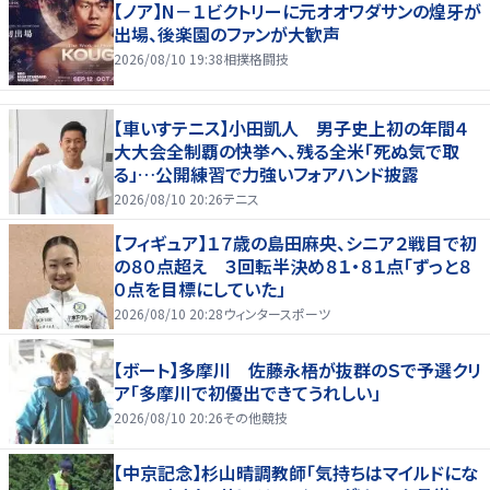
【ノア】N－１ビクトリーに元オオワダサンの煌牙が
出場、後楽園のファンが大歓声
2026/08/10 19:38
相撲格闘技
【車いすテニス】小田凱人 男子史上初の年間４
大大会全制覇の快挙へ、残る全米「死ぬ気で取
る」…公開練習で力強いフォアハンド披露
2026/08/10 20:26
テニス
【フィギュア】１７歳の島田麻央、シニア２戦目で初
の８０点超え ３回転半決め８１・８１点「ずっと８
０点を目標にしていた」
2026/08/10 20:28
ウィンタースポーツ
【ボート】多摩川 佐藤永梧が抜群のＳで予選クリ
ア「多摩川で初優出できてうれしい」
2026/08/10 20:26
その他競技
【中京記念】杉山晴調教師「気持ちはマイルドにな