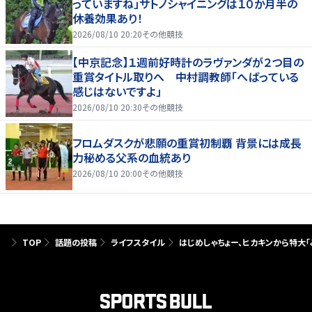
っていますね」サトノシャイニングは１０か月半の
休養効果あり！
2026/08/10 20:20
その他競技
【中京記念】１週前好時計のラヴァンダが２つ目の
重賞タイトル取りへ 中村調教師「へばっている
感じはないですよ」
2026/08/10 20:30
その他競技
フロムダスクが悲願の重賞初制覇 背景には成長
力秘める父系の血統あり
2026/08/10 20:00
その他競技
TOP
話題の投稿
ライフスタイル
はじめしゃちょー、ヒカキンから特大「