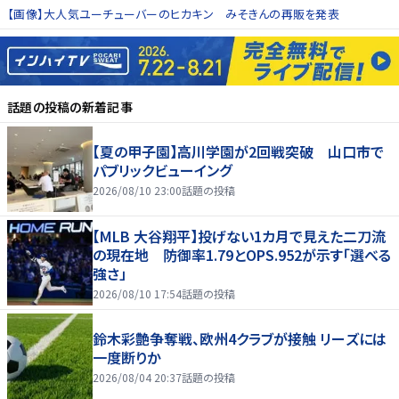
【画像】大人気ユーチューバーのヒカキン みそきんの再販を発表
話題の投稿
の新着記事
【夏の甲子園】高川学園が2回戦突破 山口市で
パブリックビューイング
2026/08/10 23:00
話題の投稿
【MLB 大谷翔平】投げない1カ月で見えた二刀流
の現在地 防御率1.79とOPS.952が示す「選べる
強さ」
2026/08/10 17:54
話題の投稿
鈴木彩艶争奪戦、欧州4クラブが接触 リーズには
一度断りか
2026/08/04 20:37
話題の投稿