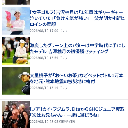
【女子ゴルフ】吉沢柚月は「１年目はギャーギャー
泣いていた」「負けん気が強い」 父が明かす新ヒ
ロインの素顔
2026/08/10 17:00
ゴルフ
激変したグリーン上のパターは中学時代に手にし
たモデル 吉澤柚月の初優勝セッティング
2026/08/10 16:59
ゴルフ
大里桃子が「お～いお茶」などペットボトル1万本
を地元・熊本地震の被災地に寄付
2026/08/10 15:19
ゴルフ
【ノア】カイ・フジムラ、EitaからGHCジュニア奪取
「次はお兄ちゃん…一緒に遊ぼうね」
2026/08/10 23:08
相撲格闘技