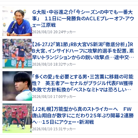
Ｇ大阪・中谷進之介「今シーズンの中でも一番大
事」 １１日に一発勝負のＡＣＬＥプレーオフ・アウ
ェー江原戦
2026/08/10 20:24
サッカー
【26-27J2「第1節」RB大宮VS新潟「徹底分析」】R
B大宮、インサイドハーフに攻撃的選手を配置、素
早いトランジションからの鋭い攻撃点…途中交代
での“メッセージ”も(1)
2026/08/10 18:32
サッカー
「多くの愛」を必要とする男・三笘薫に移籍の可能
性？ 英王者アーセナルがブラジル代表FW獲得
失敗で方針転換か「ベストなミトマは恐ろしいほ
ど優れている」
2026/08/10 17:00
サッカー
【Ｊ２札幌】万能型から真のストライカーへ ＦＷ
唐山翔自が数字にこだわり２５年ぶり開幕２連勝
へ…１５日にアウェー・新潟戦
2026/08/10 15:31
サッカー