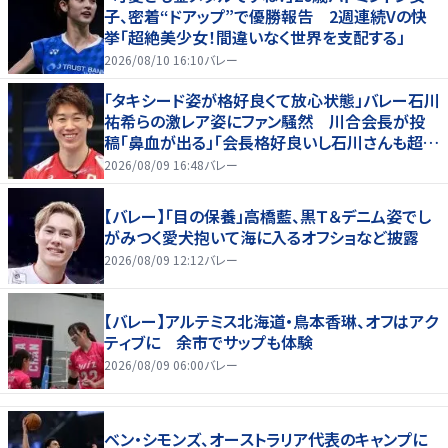
子、密着“ドアップ”で優勝報告 2週連続Vの快
挙「超絶美少女！間違いなく世界を支配する」
2026/08/10 16:10
バレー
「タキシード姿が格好良くて放心状態」バレー石川
祐希らの激レア姿にファン騒然 川合会長が投
稿「鼻血が出る」「会長格好良いし石川さんも超格
好いい」
2026/08/09 16:48
バレー
【バレー】「目の保養」高橋藍、黒Ｔ＆デニム姿でし
がみつく愛犬抱いて海に入るオフショなど披露
2026/08/09 12:12
バレー
【バレー】アルテミス北海道・鳥本香琳、オフはアク
ティブに 余市でサップも体験
2026/08/09 06:00
バレー
ベン・シモンズ、オーストラリア代表のキャンプに