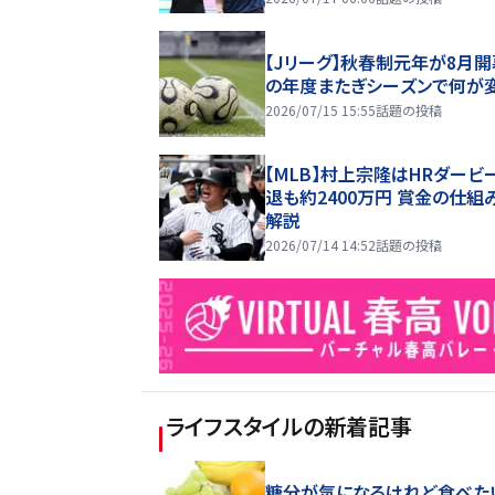
【Jリーグ】秋春制元年が8月開
の年度またぎシーズンで何が
2026/07/15 15:55
話題の投稿
【MLB】村上宗隆はHRダービ
退も約2400万円 賞金の仕組
解説
2026/07/14 14:52
話題の投稿
ライフスタイル
の新着記事
糖分が気になるけれど食べた