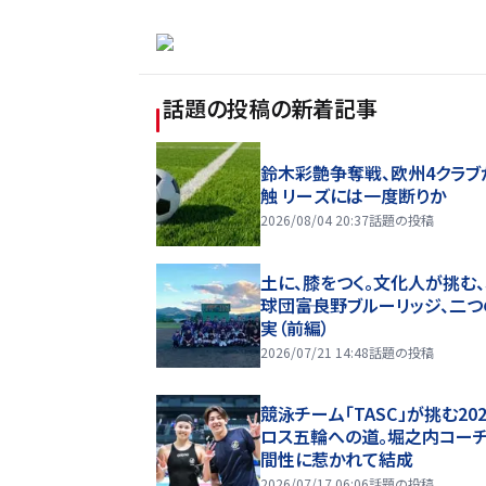
話題の投稿
の新着記事
鈴木彩艶争奪戦、欧州4クラブ
触 リーズには一度断りか
2026/08/04 20:37
話題の投稿
土に、膝をつく。文化人が挑む
球団――富良野ブルーリッジ、二
実（前編）
2026/07/21 14:48
話題の投稿
競泳チーム「TASC」が挑む20
ロス五輪への道。堀之内コー
間性に惹かれて結成
2026/07/17 06:06
話題の投稿