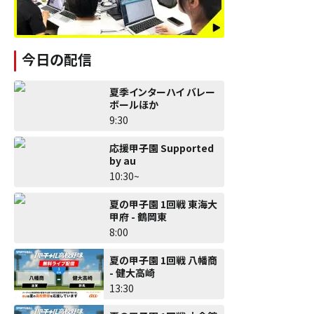
今日の配信
夏季インターハイ バレー
ボールほか
9:30
応援甲子園 Supported
by au
10:30~
夏の甲子園 1回戦 東海大
甲府 - 鶴岡東
8:00
夏の甲子園 1回戦 八幡商
- 健大高崎
13:30