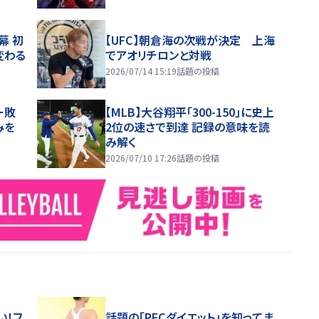
幕 初
【UFC】朝倉海の次戦が決定 上海
変わる
でアオリチロンと対戦
2026/07/14 15:19
話題の投稿
ー敗
【MLB】大谷翔平「300-150」に史上
みを
2位の速さで到達 記録の意味を読
み解く
2026/07/10 17:26
話題の投稿
い！フ
話題の「PFCダイエット」を知ってま