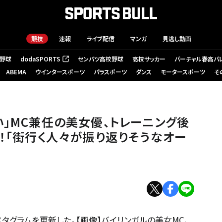
競技
速報
ライブ配信
マンガ
見逃し動画
野球
dodaSPORTS
センバツ高校野球
高校サッカー
バーチャル春高バ
（新しいタブで開く）
ABEMA
ウインタースポーツ
パラスポーツ
ダンス
モータースポーツ
そ
い」MC兼任の美女優、トレーニング後
露！「街行く人々が振り返りそうなオー
スタグラムを更新した。【画像】バイリンガルの美女MC、