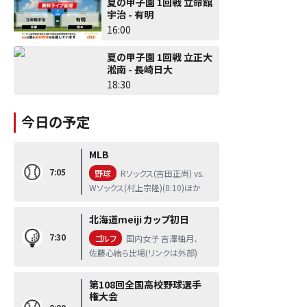
夏の甲子園 1回戦 立命館
宇治 - 有明
16:00
夏の甲子園 1回戦 立正大
淞南 - 長崎日大
18:30
今日の予定
MLB
7:05
野球
Rソックス(吉田正尚) vs.
Wソックス(村上宗隆)(8:10)ほか
北海道meiji カップ初日
7:30
ゴルフ
国内女子 吉澤柚月、
佐藤心結ら出場(リンクは外部)
第108回全国高校野球選手
権大会