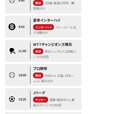
8:00
野球
1回戦 東海大甲府 - 鶴
岡東ほか
夏季インターハイ
9:30
インターハイ
バレーボール女
子決勝ほか
WTTチャンピオンズ横浜
11:00
卓球
男女シングルス2回戦(リ
ンクは外部)
プロ野球
18:00
野球
DeNA vs. 広島、日本ハ
ム vs. 楽天ほか
Jリーグ
19:25
サッカー
開幕 横浜FM vs. 鹿
島ほか(リンクは外部)