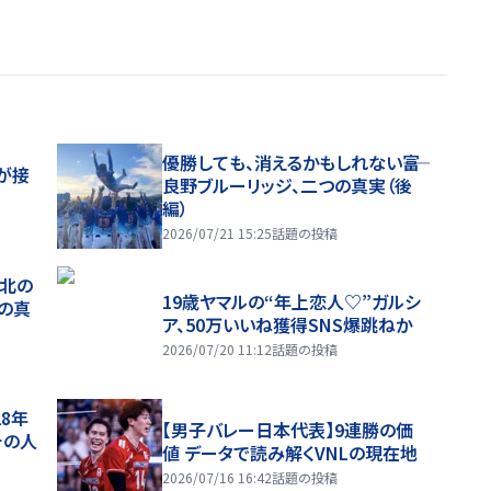
優勝しても、消えるかもしれない――富
が接
良野ブルーリッジ、二つの真実（後
編）
2026/07/21 15:25
話題の投稿
、北の
19歳ヤマルの“年上恋人♡”ガルシ
つの真
ア、50万いいね獲得SNS爆跳ねか
2026/07/20 11:12
話題の投稿
28年
【男子バレー日本代表】9連勝の価
チの人
値 データで読み解くVNLの現在地
2026/07/16 16:42
話題の投稿