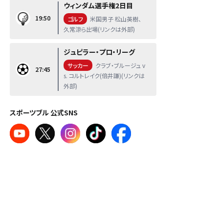
ウィンダム選手権2日目
19:50
ゴルフ
米国男子 松山英樹、
久常涼ら出場(リンクは外部)
ジュピラー・プロ・リーグ
サッカー
クラブ・ブルージュ v
27:45
s. コルトレイク(倍井謙)(リンクは
外部)
スポーツブル 公式SNS