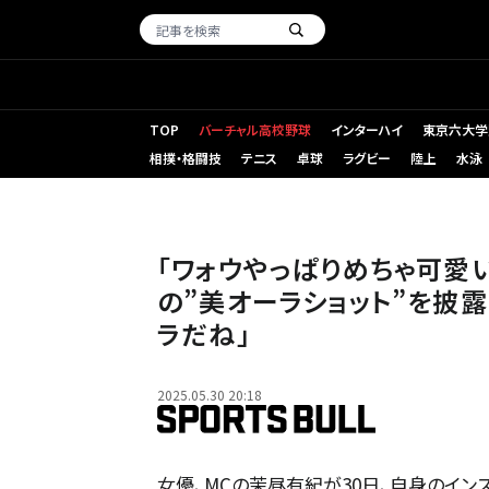
TOP
バーチャル高校野球
インターハイ
東京六大学
相撲・格闘技
テニス
卓球
ラグビー
陸上
水泳
「ワォウやっぱりめちゃ可愛
の”美オーラショット”を披
ラだね」
2025.05.30 20:18
女優、MCの茉昼有紀が30日、自身のイン