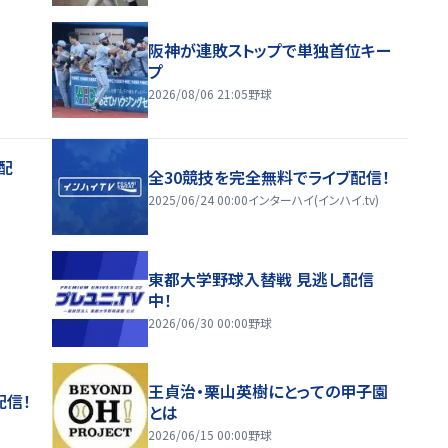
阪神が連敗ストップで単独首位キー
プ
2026/08/06 21:05
野球
配
全30競技を完全無料でライブ配信！
2025/06/24 00:00
インターハイ(インハイ.tv)
東都大学野球入替戦 見逃し配信
中！
2026/06/30 00:00
野球
王貞治・栗山英樹にとっての甲子園
配信！
とは
2026/06/15 00:00
野球