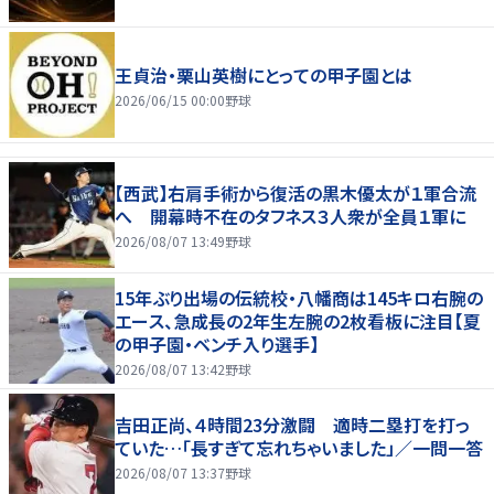
王貞治・栗山英樹にとっての甲子園とは
2026/06/15 00:00
野球
【西武】右肩手術から復活の黒木優太が１軍合流
へ 開幕時不在のタフネス３人衆が全員１軍に
2026/08/07 13:49
野球
15年ぶり出場の伝統校・八幡商は145キロ右腕の
エース、急成長の2年生左腕の2枚看板に注目【夏
の甲子園・ベンチ入り選手】
2026/08/07 13:42
野球
吉田正尚、４時間23分激闘 適時二塁打を打っ
ていた…「長すぎて忘れちゃいました」／一問一答
2026/08/07 13:37
野球