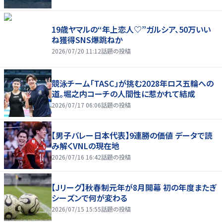
19歳ヤマルの“年上恋人♡”ガルシア、50万いい
ね獲得SNS爆跳ねか
2026/07/20 11:12
話題の投稿
競泳チーム「TASC」が挑む2028年ロス五輪への
道。堀之内コーチの人間性に惹かれて結成
2026/07/17 06:06
話題の投稿
【男子バレー日本代表】9連勝の価値 データで読
み解くVNLの現在地
2026/07/16 16:42
話題の投稿
【Jリーグ】秋春制元年が8月開幕 初の年度またぎ
シーズンで何が変わる
2026/07/15 15:55
話題の投稿