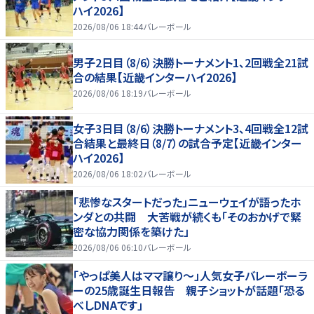
ハイ2026】
2026/08/06 18:44
バレーボール
男子2日目（8/6）決勝トーナメント1、2回戦全21試
合の結果【近畿インターハイ2026】
2026/08/06 18:19
バレーボール
女子3日目（8/6）決勝トーナメント3、4回戦全12試
合結果と最終日（8/7）の試合予定【近畿インター
ハイ2026】
2026/08/06 18:02
バレーボール
「悲惨なスタートだった」ニューウェイが語ったホ
ンダとの共闘 大苦戦が続くも「そのおかげで緊
密な協力関係を築けた」
2026/08/06 06:10
バレーボール
「やっぱ美人はママ譲り～」人気女子バレーボーラ
ーの25歳誕生日報告 親子ショットが話題「恐る
べしDNAです」