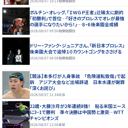
2026/08/07 10:13
相撲格闘技
ボルチン・オレッグ、「ＩＷＧＰ王者」辻陽太に劇的
「初勝利」で首位…「好きのプロレスでオレが最強
の選手になりたいから！」…８・６後楽園全成績
2026/08/07 09:50
相撲格闘技
ドリー・ファンク・ジュニアさん、「新日本プロレス」
後楽園大会で追悼１０カウントゴングをささげる
2026/08/07 08:58
相撲格闘技
【競泳】本多灯が人身事故 「危険運転致傷」で起
訴 アジア大会など出場辞退 日本水連が謝罪
「深くお詫び」
2026/08/07 11:34
水泳
22歳・大藤沙月が2年連続8強！ 粘る米国エース
に3−1で勝利 準々決勝は中国勢と激突…WTT
チャンピオンズ
2026/08/07 12:56
卓球