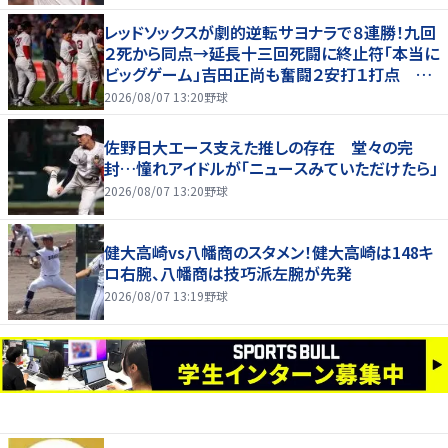
レッドソックスが劇的逆転サヨナラで８連勝！九回
２死から同点→延長十三回死闘に終止符「本当に
ビッグゲーム」吉田正尚も奮闘２安打１打点 本
拠地熱狂
2026/08/07 13:20
野球
佐野日大エース支えた推しの存在 堂々の完
封…憧れアイドルが「ニュースみていただけたら」
2026/08/07 13:20
野球
健大高崎vs八幡商のスタメン！健大高崎は148キ
ロ右腕、八幡商は技巧派左腕が先発
2026/08/07 13:19
野球