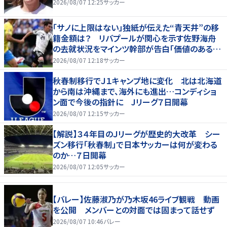
2026/08/07 12:25
サッカー
「サノに上限はない」独紙が伝えた“青天井”の移
籍金額は？ リバプールが関心を示す佐野海舟
の去就状況をマインツ幹部が告白「価値のあるも
のになる」
2026/08/07 12:18
サッカー
秋春制移行でＪ１キャンプ地に変化 北は北海道
から南は沖縄まで、海外にも進出…コンディショ
ン面で今後の指針に Jリーグ７日開幕
2026/08/07 12:15
サッカー
【解説】３４年目のＪリーグが歴史的大改革 シー
ズン移行「秋春制」で日本サッカーは何が変わる
のか…７日開幕
2026/08/07 12:05
サッカー
【バレー】佐藤淑乃が乃木坂46ライブ観戦 動画
を公開 メンバーとの対面では固まって話せず
2026/08/07 10:46
バレー