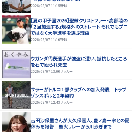
2026/08/07 11:15
野球
【夏の甲子園2026】聖隷クリストファー・高部陸の
「２回加速する」規格外のストレート それでもプロ
ではなく大学進学を選ぶ理由
2026/08/07 11:10
野球
ウガンダ代表選手が強盗に遭い、抵抗したところ
を石で殴られ死去
2026/08/07 13:00
サッカー
サラーがトルコ１部クラブへの加入発表 トラブ
ゾンスポルと２年契約
2026/08/07 12:43
サッカー
吉田沙保里さんが大久保嘉人、豊ノ島一家との夏
休みを報告 聖火リレーから川泳ぎまで