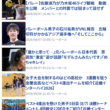
【バレー】佐藤淑乃が乃木坂46ライブ観戦 動画
を公開 メンバーとの対面では固まって話せず
2026/08/07 10:46
バレーボール
バレーボール男子の石川祐希がVNL報告 五輪
切符がかかるアジア選手権へ「そしてここから」
2026/08/07 10:08
バレーボール
「誰かと思って…」元バレーボール日本代表 雰
囲気“激変”姿が話題「モデルさんみたいです」「め
ちゃキレイ」
2026/08/07 05:22
バレーボール
女子大会を制するのはどの高校か 3連覇を狙う
金蘭会高などベスト４進出チームを紹介【近畿イ
ンターハイ2026】
2026/08/06 21:41
バレーボール
ベスト4進出を懸けた男子3日目（8/7）決勝トーナ
メント3、4回戦全12試合をご紹介【近畿インター