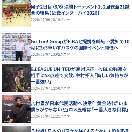
男子2日目（8/6）決勝トーナメント1、2回戦全21試
合の結果【近畿インターハイ2026】
2026/08/06 18:19
バレー
Go Too! GroupがFIBAと提携を締結…愛知で10
月に3x3車いすバスケの国際イベント開催へ
2026/08/07 13:02
バスケ
B.LEAGUE UNITEDが豪州遠征…NBLの強豪を
相手に53点差で大敗、中村拓人「悔しい気持ちが
一番強い」
2026/08/07 12:50
バスケ
八村塁が日本代表活動へ決意「“黄金時代”いま
僕らがやらないと」ロス五輪は「一番大きな目標」
2026/08/07 11:25
バスケ
八村塁「日本のバスケを強くするために」JBA連携