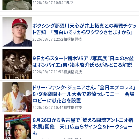
2026/08/07 10:54
ゴルフ
ボクシング那須川天心が井上拓真との再戦チケッ
ト告知 「面白いですからワクワクさせますから」
2026/08/07 12:52
相撲格闘技
９日からスタート猪木VSアリ写真展「日本のお盆
はボンバイエ」弟・猪木啓介氏らがみどころ解説
2026/08/07 11:52
相撲格闘技
ドリー・ファンク・ジュニアさん、「全日本プロレス」
８・９後楽園ホール大会で追悼セレモニー…会場
ロビーに献花台を設置
2026/08/07 10:44
相撲格闘技
８月26日から名古屋で「燃える闘魂アントニオ猪
木展」開催 天山広吉らサイン会＆トークショー
も