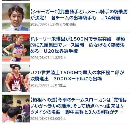
【シャーガーＣ】武豊騎手とルメール騎手の騎乗馬
が決定！ 各チームの出場騎手も ＪＲＡ発表
2026/08/07 12:48
その他競技
ドルーリー朱瑛里が１５００Ｍで予選突破 積極
的に先頭集団でレース展開 危なげなく突破決
める…Ｕ２０世界選手権
2026/08/07 11:38
陸上
Ｕ２０世界陸上１５００Ｍで早大の本田桜二郎が
決勝進出 ３０００メートルにも出場
2026/08/07 11:07
陸上
【箱根への道】今季のチームスローガンは「覚悟は
いいか～想いの継承、そして頂点へ～」由来はケ
ツメイシの名曲 野中主将と３人の副将がチーム
を引っ張る…夏合宿特集第１弾、国学院大
2026/08/07 05:00
陸上