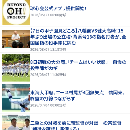
球心会公式アプリ提供開始！
2026/05/27 00:00
野球
【7日の甲子園見どころ】八幡商VS健大高崎！15
年ぶり出場の公立校・背番号18の指名打者が、全
国屈指の投手陣に挑む
2026/08/07 13:19
野球
8日初戦の大分商、「チームはいい状態」 自慢の
投手陣がカギ
2026/08/07 11:30
野球
東海大甲府、エース村尾が4回無失点 鶴岡東、
終盤の打線つながらず
2026/07/04 00:00
野球
三重との対戦を前に両監督が対談 松宗監督
「特徴を確認し準備する」