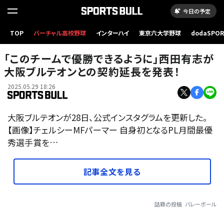
今日の予定
TOP
バーチャル高校野球
インターハイ
東京六大学野球
dodaSPO
（新しいタブ
「このチームで優勝できるように」西田有志が
大阪ブルテオンとの契約延長を発表！
2025.05.29 18:26
大阪ブルテオンが28日、公式インスタグラムを更新した。
【画像】チェルシーMFパーマー 自身初となるPL月間最優
秀選手賞を…
記事全文を見る
話題の投稿
バレーボール