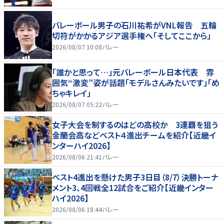
バレーボール男子の石川祐希がVNL報告 五輪
切符がかかるアジア選手権へ「そしてここから」
2026/08/07 10:08
バレー
「誰かと思って…」元バレーボール日本代表 雰
囲気“激変”姿が話題「モデルさんみたいです」「め
ちゃキレイ」
2026/08/07 05:22
バレー
女子大会を制するのはどの高校か 3連覇を狙う
金蘭会高などベスト４進出チームを紹介【近畿イ
ンターハイ2026】
2026/08/06 21:41
バレー
ベスト4進出を懸けた男子3日目（8/7）決勝トーナ
メント3、4回戦全12試合をご紹介【近畿インター
ハイ2026】
2026/08/06 18:44
バレー