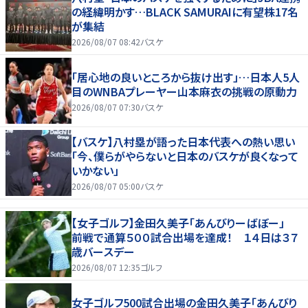
の経緯明かす…BLACK SAMURAIに有望株17名
が集結
2026/08/07 08:42
バスケ
「居心地の良いところから抜け出す」…日本人5人
目のWNBAプレーヤー山本麻衣の挑戦の原動力
2026/08/07 07:30
バスケ
【バスケ】八村塁が語った日本代表への熱い思い
「今、僕らがやらないと日本のバスケが良くなって
いかない」
2026/08/07 05:00
バスケ
【女子ゴルフ】金田久美子「あんびりーばぼー」
前戦で通算５００試合出場を達成！ １４日は３７
歳バースデー
2026/08/07 12:35
ゴルフ
女子ゴルフ500試合出場の金田久美子「あんびり