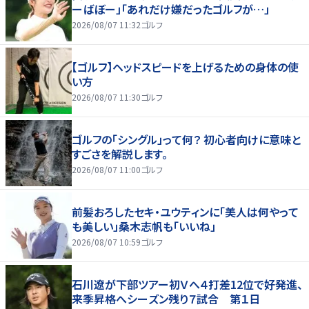
ーばぼー」「あれだけ嫌だったゴルフが…」
2026/08/07 11:32
ゴルフ
【ゴルフ】ヘッドスピードを上げるための身体の使
い方
2026/08/07 11:30
ゴルフ
ゴルフの「シングル」って何？ 初心者向けに意味と
すごさを解説します。
2026/08/07 11:00
ゴルフ
前髪おろしたセキ・ユウティンに「美人は何やって
も美しい」桑木志帆も「いいね」
2026/08/07 10:59
ゴルフ
石川遼が下部ツアー初Ｖへ４打差12位で好発進、
来季昇格へシーズン残り７試合 第１日