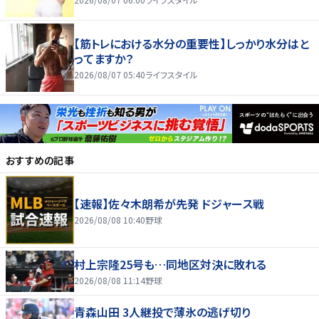
【筋トレにおける水分の重要性】しっかり水分はと
ってますか？
2026/08/07 05:40
ライフスタイル
おすすめの記事
【速報】佐々木朗希が先発 ドジャース戦
2026/08/08 10:40
野球
村上宗隆25号も…同地区対決に敗れる
2026/08/08 11:14
野球
青森山田 3人継投で薄氷の逃げ切り