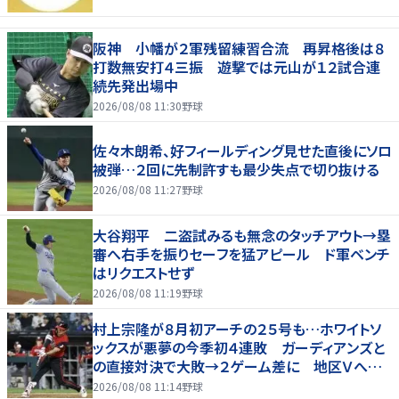
阪神 小幡が２軍残留練習合流 再昇格後は８
打数無安打４三振 遊撃では元山が１２試合連
続先発出場中
2026/08/08 11:30
野球
佐々木朗希、好フィールディング見せた直後にソロ
被弾…２回に先制許すも最少失点で切り抜ける
2026/08/08 11:27
野球
大谷翔平 二盗試みるも無念のタッチアウト→塁
審へ右手を振りセーフを猛アピール ド軍ベンチ
はリクエストせず
2026/08/08 11:19
野球
村上宗隆が８月初アーチの２５号も…ホワイトソ
ックスが悪夢の今季初４連敗 ガーディアンズと
の直接対決で大敗→２ゲーム差に 地区Ｖへ正
念場に
2026/08/08 11:14
野球