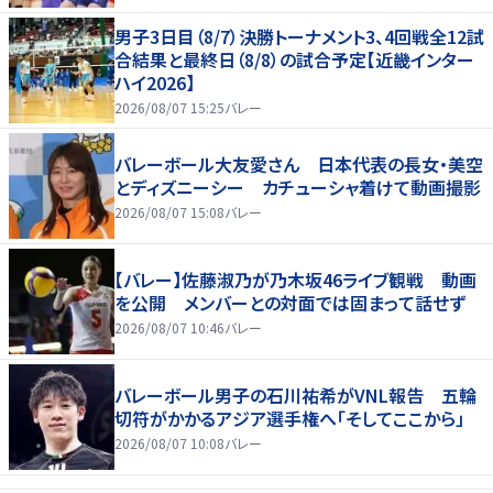
男子3日目（8/7）決勝トーナメント3、4回戦全12試
合結果と最終日（8/8）の試合予定【近畿インター
ハイ2026】
2026/08/07 15:25
バレー
バレーボール大友愛さん 日本代表の長女・美空
とディズニーシー カチューシャ着けて動画撮影
2026/08/07 15:08
バレー
【バレー】佐藤淑乃が乃木坂46ライブ観戦 動画
を公開 メンバーとの対面では固まって話せず
2026/08/07 10:46
バレー
バレーボール男子の石川祐希がVNL報告 五輪
切符がかかるアジア選手権へ「そしてここから」
2026/08/07 10:08
バレー