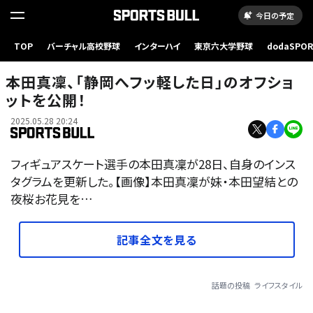
今日の予定
TOP
バーチャル高校野球
インターハイ
東京六大学野球
dodaSPO
（新しいタブ
本田真凜、「静岡へフッ軽した日」のオフショ
ットを公開！
2025.05.28 20:24
フィギュアスケート選手の本田真凜が28日、自身のインス
タグラムを更新した。【画像】本田真凜が妹・本田望結との
夜桜お花見を…
記事全文を見る
話題の投稿
ライフスタイル