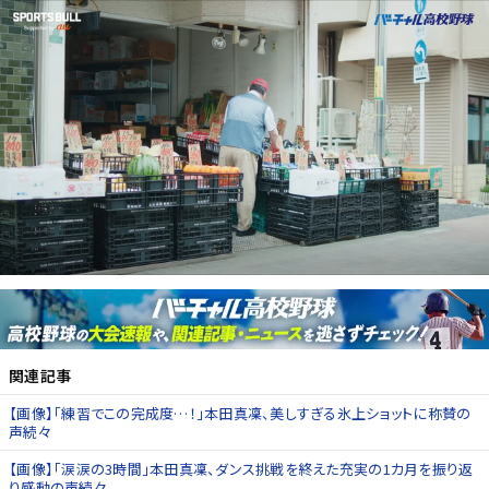
関連記事
【画像】「練習でこの完成度…！」本田真凜、美しすぎる氷上ショットに称賛の
声続々
【画像】「涙涙の3時間」本田真凜、ダンス挑戦を終えた充実の1カ月を振り返
り感動の声続々