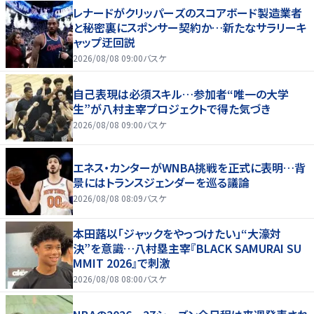
レナードがクリッパーズのスコアボード製造業者
と秘密裏にスポンサー契約か‬…新たなサラリーキ
ャップ迂回説
2026/08/08 09:00
バスケ
自己表現は必須スキル…参加者“唯一の大学
生”が八村主宰プロジェクトで得た気づき
2026/08/08 09:00
バスケ
エネス・カンターがWNBA挑戦を正式に表明…背
景にはトランスジェンダーを巡る議論
2026/08/08 08:09
バスケ
本田蕗以「ジャックをやっつけたい」“大濠対
決”を意識…八村塁主宰『BLACK SAMURAI SU
MMIT 2026』で刺激
2026/08/08 08:00
バスケ