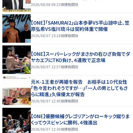
2026/08/08 08:23
相撲格闘技
【ONE】「SAMURAI2」山本歩夢VS平山諒中止、笠
原弘希VS塩川琉斗は契約体重で開催
2026/08/07 23:18
相撲格闘技
【ONE】スーパーレックがまさかの右ひざ負傷でダ
ヤカエフにTKO負け、４連敗で正念場
2026/08/07 22:57
相撲格闘技
元Ｋ-１王者が再婚を報告 お相手は１０代女性
「色々言われそうですが…」「一人の男としてもさ
らに精進」久保優太が報告
2026/08/07 22:45
相撲格闘技
【ONE】優勝候補グレゴリアンがローキック蹴りま
くってウスビャンに勝利、４強進出
2026/08/07 22:30
相撲格闘技