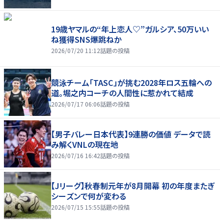
19歳ヤマルの“年上恋人♡”ガルシア、50万いい
ね獲得SNS爆跳ねか
2026/07/20 11:12
話題の投稿
競泳チーム「TASC」が挑む2028年ロス五輪への
道。堀之内コーチの人間性に惹かれて結成
2026/07/17 06:06
話題の投稿
【男子バレー日本代表】9連勝の価値 データで読
み解くVNLの現在地
2026/07/16 16:42
話題の投稿
【Jリーグ】秋春制元年が8月開幕 初の年度またぎ
シーズンで何が変わる
2026/07/15 15:55
話題の投稿