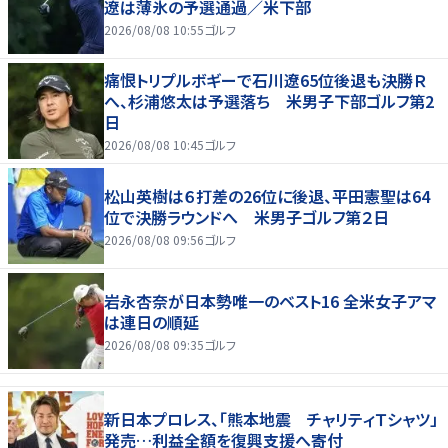
遼は薄氷の予選通過／米下部
2026/08/08 10:55
ゴルフ
痛恨トリプルボギーで石川遼65位後退も決勝Ｒ
へ、杉浦悠太は予選落ち 米男子下部ゴルフ第2
日
2026/08/08 10:45
ゴルフ
松山英樹は６打差の26位に後退、平田憲聖は64
位で決勝ラウンドへ 米男子ゴルフ第２日
2026/08/08 09:56
ゴルフ
岩永杏奈が日本勢唯一のベスト16 全米女子アマ
は連日の順延
2026/08/08 09:35
ゴルフ
新日本プロレス、「熊本地震 チャリティＴシャツ」
発売…利益全額を復興支援へ寄付