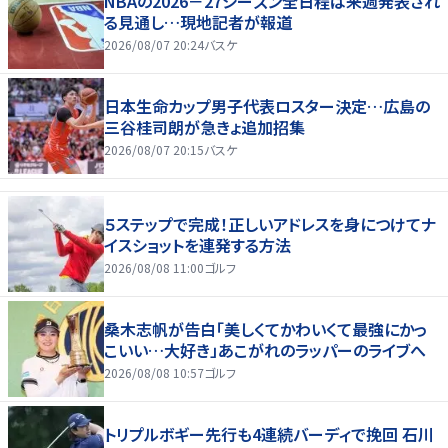
NBAの2026－27シーズン全日程は来週発表され
る見通し…現地記者が報道
2026/08/07 20:24
バスケ
日本生命カップ男子代表ロスター決定…広島の
三谷桂司朗が急きょ追加招集
2026/08/07 20:15
バスケ
５ステップで完成！正しいアドレスを身につけてナ
イスショットを連発する方法
2026/08/08 11:00
ゴルフ
桑木志帆が告白「美しくてかわいくて最強にかっ
こいい…大好き」あこがれのラッパーのライブへ
2026/08/08 10:57
ゴルフ
トリプルボギー先行も4連続バーディで挽回 石川