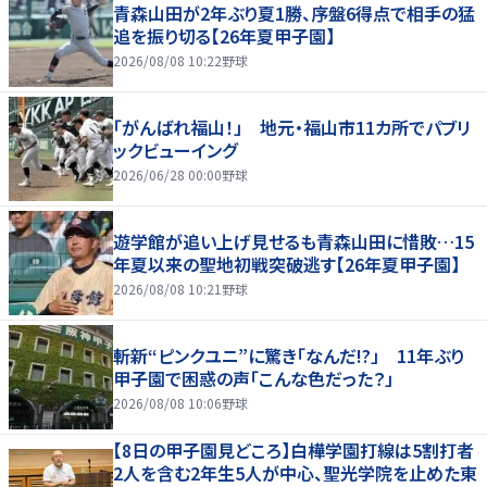
青森山田が2年ぶり夏1勝、序盤6得点で相手の猛
追を振り切る【26年夏甲子園】
2026/08/08 10:22
野球
「がんばれ福山！」 地元・福山市11カ所でパブリ
ックビューイング
2026/06/28 00:00
野球
遊学館が追い上げ見せるも青森山田に惜敗…15
年夏以来の聖地初戦突破逃す【26年夏甲子園】
2026/08/08 10:21
野球
斬新“ピンクユニ”に驚き「なんだ!?」 11年ぶり
甲子園で困惑の声「こんな色だった？」
2026/08/08 10:06
野球
【8日の甲子園見どころ】白樺学園打線は5割打者
2人を含む2年生5人が中心、聖光学院を止めた東