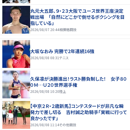
丸元大五郎、９・２３大阪でユース世界王座決定
戦出場 「自然にどこかで倒せるボクシングを目
指している」
2026/08/07 20:44
相撲格闘技
大坂なおみ 完勝で2年連続16強
2026/08/08 08:31
テニス
久保凛が決勝進出！ラスト勝負制した！ 女子８０
０Ｍ…Ｕ２０世界選手権
2026/08/08 10:20
陸上
【中京２Ｒ・２歳新馬】コンテスタードが非凡な瞬
発力で差し切る 吉村誠之助騎手「実戦に行って
良かったです」
2026/08/08 11:14
その他競技