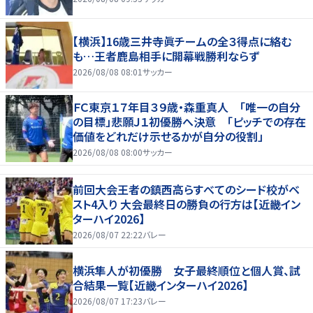
【横浜】16歳三井寺眞チームの全３得点に絡む
も…王者鹿島相手に開幕戦勝利ならず
2026/08/08 08:01
サッカー
ＦＣ東京１７年目３９歳・森重真人 「唯一の自分
の目標」悲願Ｊ１初優勝へ決意 「ピッチでの存在
価値をどれだけ示せるかが自分の役割」
2026/08/08 08:00
サッカー
前回大会王者の鎮西高らすべてのシード校がベ
スト4入り 大会最終日の勝負の行方は【近畿イン
ターハイ2026】
2026/08/07 22:22
バレー
横浜隼人が初優勝 女子最終順位と個人賞、試
合結果一覧【近畿インターハイ2026】
2026/08/07 17:23
バレー