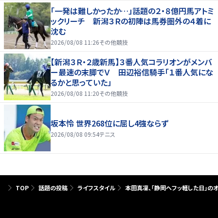
「一発は難しかったか…」話題の２・８億円馬アトミ
ックリーチ 新潟３Ｒの初陣は馬券圏外の４着に
沈む
2026/08/08 11:26
その他競技
【新潟３Ｒ・２歳新馬】３番人気コラリオンがメンバ
ー最速の末脚でＶ 田辺裕信騎手「１番人気にな
るかと思っていた」
2026/08/08 11:20
その他競技
坂本怜 世界268位に屈し4強ならず
2026/08/08 09:54
テニス
TOP
話題の投稿
ライフスタイル
本田真凜、「静岡へフッ軽した日」のオ