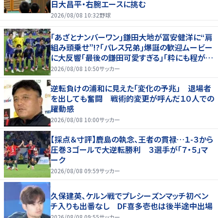
日大昌平・右腕エースに挑む
2026/08/08 10:32
野球
｢あざとナンバーワン｣鎌田大地が冨安健洋に“肩
組み頭乗せ”!?｢パレス兄弟｣爆誕の歓迎ムービー
に大反響｢最後の鎌田可愛すぎる｣｢粋にも程があ
る！」
2026/08/08 10:50
サッカー
逆転負けの浦和に見えた「変化の予兆」 退場者
を出しても奮闘 戦術的変更が呼んだ１０人での
躍動感
2026/08/08 10:00
サッカー
【採点＆寸評】鹿島の執念、王者の貫禄…１-３から
圧巻３ゴールで大逆転勝利 ３選手が「７・５」マ
ーク
2026/08/08 09:59
サッカー
久保建英、ケルン戦でプレシーズンマッチ初ベン
チ入りも出番なし DF喜多壱也は後半途中出場
2026/08/08 09:55
サッカー