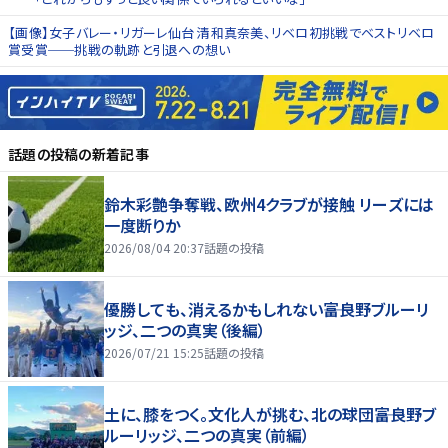
【画像】女子バレー・リガーレ仙台 清和真奈美、リベロ初挑戦でベストリベロ
賞受賞──挑戦の軌跡と引退への想い
話題の投稿
の新着記事
鈴木彩艶争奪戦、欧州4クラブが接触 リーズには
一度断りか
2026/08/04 20:37
話題の投稿
優勝しても、消えるかもしれない――富良野ブルーリ
ッジ、二つの真実（後編）
2026/07/21 15:25
話題の投稿
土に、膝をつく。文化人が挑む、北の球団――富良野ブ
ルーリッジ、二つの真実（前編）