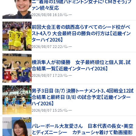
ニ”着用の19歳バドミントン女子に「CMきそう」フ
ァン続々反応
2026/08/08 16:10
バレー
前回大会王者の鎮西高らすべてのシード校がベ
スト4入り 大会最終日の勝負の行方は【近畿イン
ターハイ2026】
2026/08/07 22:22
バレー
横浜隼人が初優勝 女子最終順位と個人賞、試
合結果一覧【近畿インターハイ2026】
2026/08/07 17:23
バレー
男子3日目（8/7）決勝トーナメント3、4回戦全12試
合結果と最終日（8/8）の試合予定【近畿インター
ハイ2026】
2026/08/07 15:25
バレー
バレーボール大友愛さん 日本代表の長女・美空
とディズニーシー カチューシャ着けて動画撮影