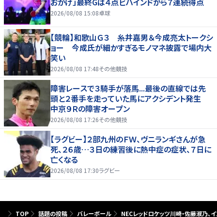
おかげ」最終Gは４点ビハインドから７連続得点
2026/08/08 15:08
卓球
【競輪】和歌山Ｇ３ 糸井嘉男＆今成亮太トークシ
ョー 今成氏が細かすぎるモノマネ披露で場内大
笑い
2026/08/08 17:48
その他競技
障害レースで３騎手が落馬...最後の直線では先
頭と２番手を走っていた馬にアクシデント発生
中京９Ｒの障害オープン
2026/08/08 17:26
その他競技
【ラグビー】２部九州のＦＷ、ヴニランギさんが急
死、２６歳…３日の練習後に熱中症の症状、７日に
亡くなる
2026/08/08 17:30
ラグビー
TOP
話題の投稿
バレーボール
NECレッドロケッツ川崎・佐藤淑乃、イ