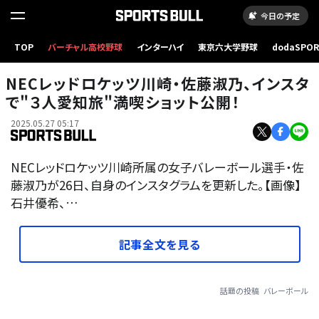
今日の予定
TOP
バーチャル高校野球
インターハイ
東京六大学野球
dodaSPO
（新しいタブ
NECレッドロケッツ川崎・佐藤淑乃、インスタ
で"３人愛知旅"満喫ショット公開！
2025.05.27 05:17
NECレッドロケッツ川崎所属の女子バレーボール選手・佐
藤淑乃が26日、自身のインスタグラムを更新した。【画像】
石井優希、…
記事全文を見る
話題の投稿
バレーボール