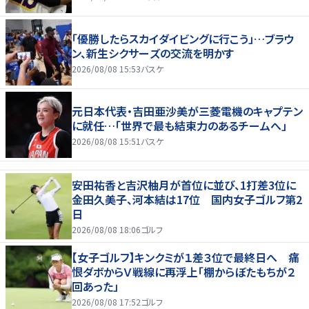
「優勝したらスカイダイビングに行こう」…ブラウ
ン、新生シクサーズの交流を明かす
2026/08/08 15:53
バスケ
元日本代表・吉田亜沙美が三菱電機のキャプテン
に就任…「世界で最も結束力のあるチームへ」
2026/08/08 15:51
バスケ
安田祐香と吉沢柚月が首位に並び、1打差3位に
金田久美子、河本結は17位 国内女子ゴルフ第2
日
2026/08/08 18:06
ゴルフ
【女子ゴルフ】キンクミが１差３位で最終日へ 痛
恨ダボからＶ戦線に再浮上「棚からぼたもちが２
回あった」
2026/08/08 17:52
ゴルフ