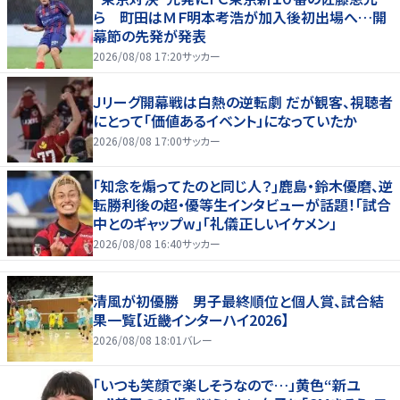
ら 町田はＭＦ明本考浩が加入後初出場へ…開
幕節の先発が発表
2026/08/08 17:20
サッカー
Ｊリーグ開幕戦は白熱の逆転劇 だが観客、視聴者
にとって「価値あるイベント」になっていたか
2026/08/08 17:00
サッカー
｢知念を煽ってたのと同じ人？｣鹿島・鈴木優磨、逆
転勝利後の超・優等生インタビューが話題！｢試合
中とのギャップw｣｢礼儀正しいイケメン」
2026/08/08 16:40
サッカー
清風が初優勝 男子最終順位と個人賞、試合結
果一覧【近畿インターハイ2026】
2026/08/08 18:01
バレー
「いつも笑顔で楽しそうなので…」黄色“新ユ