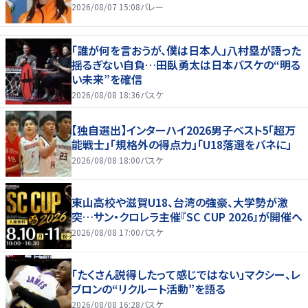
2026/08/07 15:08
バレー
「誰が何を言おうが、僕は日本人」八村塁が語った
揺るぎない自負…田臥勇太は日本バスケの“明る
い未来”を確信
2026/08/08 18:36
バスケ
【独自選出】インターハイ2026男子ベスト5「超万
能戦士」「規格外の得点力」「U18落選をバネに」
2026/08/08 18:00
バスケ
東山高校や滋賀U18、台湾の強豪、大学勢が激
突…サン・クロレラ主催『SC CUP 2026』が開催へ
2026/08/08 17:00
バスケ
「たくさん説得したって感じではない」マクシー、レ
ブロンの“リクルート活動”を語る
2026/08/08 16:28
バスケ