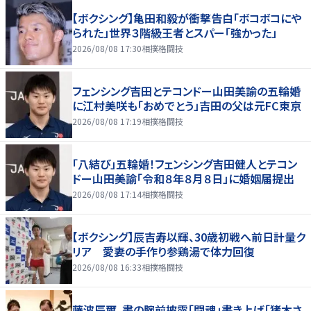
【ボクシング】亀田和毅が衝撃告白「ボコボコにや
られた」世界３階級王者とスパー「強かった」
2026/08/08 17:30
相撲格闘技
フェンシング吉田とテコンドー山田美諭の五輪婚
に江村美咲も「おめでとう」吉田の父は元FC東京
2026/08/08 17:19
相撲格闘技
「八結び」五輪婚！フェンシング吉田健人とテコン
ドー山田美諭「令和８年８月８日」に婚姻届提出
2026/08/08 17:14
相撲格闘技
【ボクシング】辰吉寿以輝、30歳初戦へ前日計量ク
リア 愛妻の手作り参鶏湯で体力回復
2026/08/08 16:33
相撲格闘技
藤波辰爾、書の腕前披露「闘魂」書き上げ「猪木さ