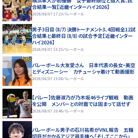
横浜隼人が初優勝 女子最終順位と個人賞、試
合結果一覧【近畿インターハイ2026】
2026/08/07 17:23
バレーボール
男子3日目（8/7）決勝トーナメント3、4回戦全12試
合結果と最終日（8/8）の試合予定【近畿インター
ハイ2026】
2026/08/07 15:25
バレーボール
バレーボール大友愛さん 日本代表の長女・美空
とディズニーシー カチューシャ着けて動画撮影
2026/08/07 15:08
バレーボール
【バレー】佐藤淑乃が乃木坂46ライブ観戦 動画
を公開 メンバーとの対面では固まって話せず
2026/08/07 10:46
バレーボール
バレーボール男子の石川祐希がVNL報告 五輪
切符がかかるアジア選手権へ「そしてここから」