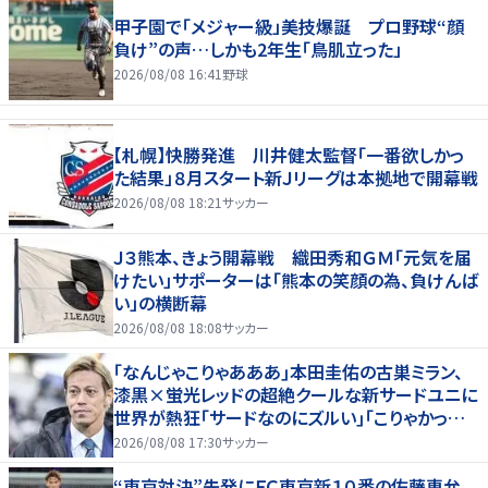
甲子園で「メジャー級」美技爆誕 プロ野球“顔
負け”の声…しかも2年生「鳥肌立った」
2026/08/08 16:41
野球
【札幌】快勝発進 川井健太監督「一番欲しかっ
た結果」８月スタート新Ｊリーグは本拠地で開幕戦
2026/08/08 18:21
サッカー
Ｊ３熊本、きょう開幕戦 織田秀和ＧＭ「元気を届
けたい」サポーターは「熊本の笑顔の為、負けんば
い」の横断幕
2026/08/08 18:08
サッカー
｢なんじゃこりゃあああ｣本田圭佑の古巣ミラン、
漆黒×蛍光レッドの超絶クールな新サードユニに
世界が熱狂｢サードなのにズルい｣｢こりゃかっけ
えわ｣
2026/08/08 17:30
サッカー
“東京対決”先発にＦＣ東京新１０番の佐藤恵允