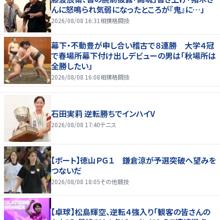
んに怒鳴られ気弱になったところが『鬼』に…」
2026/08/08 16:31
相撲格闘技
幕下・不動豊が申し合い稽古で８連勝 大学４冠
で春場所幕下付け出しデビューの男は「秋場所は
全勝したい」
2026/08/08 16:08
相撲格闘技
石田実莉 逆転勝ちでインハイV
2026/08/08 17:40
テニス
【ボート】徳山ＰＧ１ 鎌倉涼が予選突破へ望みを
つないだ
2026/08/08 18:05
その他競技
【卓球】松島輝空、逆転４強入り「観客の皆さんの