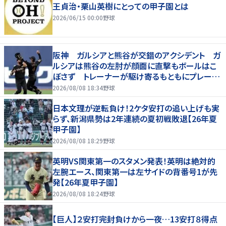
王貞治・栗山英樹にとっての甲子園とは
2026/06/15 00:00
野球
阪神 ガルシアと熊谷が交錯のアクシデント ガ
ルシアは熊谷の左肘が顔面に直撃もボールはこ
ぼさず トレーナーが駆け寄るもともにプレー続
行 直後に３連打食らう
2026/08/08 18:34
野球
日本文理が逆転負け！2ケタ安打の追い上げも実
らず、新潟県勢は2年連続の夏初戦敗退【26年夏
甲子園】
2026/08/08 18:29
野球
英明VS関東第一のスタメン発表！英明は絶対的
左腕エース、関東第一は左サイドの背番号1が先
発【26年夏甲子園】
2026/08/08 18:24
野球
【巨人】２安打完封負けから一夜…13安打８得点