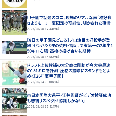
甲子園で話題のユニ、現場のリアルな声「格好良
さよりも…」 夏限定の可能性、明かされた事情
2026/08/08 17:44
野球
【8日の甲子園見どころ】プロ注目の好投手が登
場！センバツ8強の英明・冨岡、関東第一の2年生1
50キロ右腕・高橋の投げ合いに期待
2026/08/08 16:56
野球
ドラフト上位候補の大分商の剛腕が今大会最速
の151キロを計測！圧巻の投球にスタンドもどよ
めく【26年夏甲子園】
2026/06/24 00:00
野球
東日本国際大昌平・江井監督がビデオ検証成功
も審判リスペクト「感謝しかない」
2026/08/08 16:41
野球