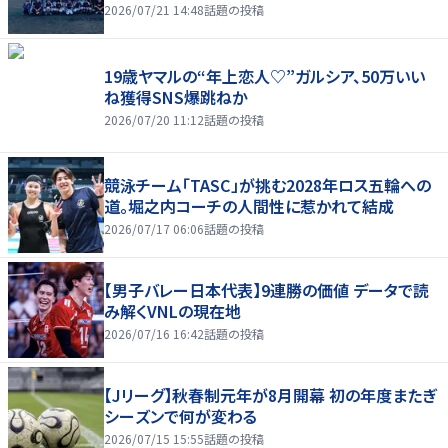
2026/07/21 14:48
話題の投稿
19歳ヤマルの“年上恋人♡”ガルシア、50万いい
ね獲得SNS爆跳ねか
2026/07/20 11:12
話題の投稿
競泳チーム「TASC」が挑む2028年ロス五輪への
道。堀之内コーチの人間性に惹かれて結成
2026/07/17 06:06
話題の投稿
【男子バレー日本代表】9連勝の価値 データで読
み解くVNLの現在地
2026/07/16 16:42
話題の投稿
【Jリーグ】秋春制元年が8月開幕 初の年度またぎ
シーズンで何が変わる
2026/07/15 15:55
話題の投稿