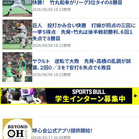
快勝！ 竹丸和幸がリーグ3位タイの８勝目
2026/08/08 18:22
野球
巨人 投打かみ合い快勝 打線が同点の三回に
一挙５得点 先発・竹丸は後半戦初勝利、６回１
失点で８勝目
2026/08/08 18:22
野球
ヤクルト 逆転で大敗 先発・高橋の乱調が誤
算、２回０／３を７安打６失点で６敗目
2026/08/08 18:22
野球
球心会公式アプリ提供開始！
2026/05/27 00:00
野球