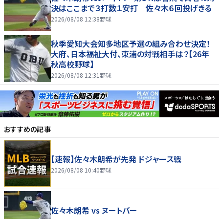
決はここまで３打数１安打 佐々木６回投げきる
2026/08/08 12:38
野球
秋季愛知大会知多地区予選の組み合わせ決定！
大府、日本福祉大付、東浦の対戦相手は？【26年
秋高校野球】
2026/08/08 12:31
野球
おすすめの記事
【速報】佐々木朗希が先発 ドジャース戦
2026/08/08 10:40
野球
佐々木朗希 vs ヌートバー