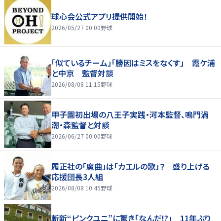
球心会公式アプリ提供開始！
2026/05/27 00:00
野球
「似ているチーム」「勝因はミスをなくす」 霞ケ浦
と中京 監督対談
2026/08/08 11:15
野球
甲子園初出場の八王子実践・河本監督、鳴門渦
潮・森監督と対談
2026/06/27 00:00
野球
履正社の「魔曲」は「カエルの歌」？ 盛り上げる
応援団長3人組
2026/08/08 10:45
野球
斬新“ピンクユニ”に驚き「なんだ!?」 11年ぶり