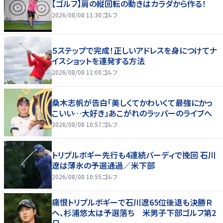
【ゴルフ】肩の縦回転の動きはカラダから作る！
2026/08/08 11:30
ゴルフ
５ステップで完成！正しいアドレスを身につけてナ
イスショットを連発する方法
2026/08/08 11:00
ゴルフ
桑木志帆が告白「美しくてかわいくて最強にかっ
こいい…大好き」あこがれのラッパーのライブへ
2026/08/08 10:57
ゴルフ
トリプルボギー先行も4連続バーディで挽回 石川
遼は薄氷の予選通過／米下部
2026/08/08 10:55
ゴルフ
痛恨トリプルボギーで石川遼65位後退も決勝Ｒ
へ、杉浦悠太は予選落ち 米男子下部ゴルフ第2
日