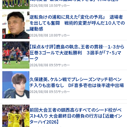
る！」
2026/08/08 10:50
サッカー
逆転負けの浦和に見えた「変化の予兆」 退場者
を出しても奮闘 戦術的変更が呼んだ１０人での
躍動感
2026/08/08 10:00
サッカー
【採点＆寸評】鹿島の執念、王者の貫禄…１-３から
圧巻３ゴールで大逆転勝利 ３選手が「７・５」マ
ーク
2026/08/08 09:59
サッカー
久保建英、ケルン戦でプレシーズンマッチ初ベン
チ入りも出番なし DF喜多壱也は後半途中出場
2026/08/08 09:55
サッカー
前回大会王者の鎮西高らすべてのシード校がベ
スト4入り 大会最終日の勝負の行方は【近畿イン
ターハイ2026】