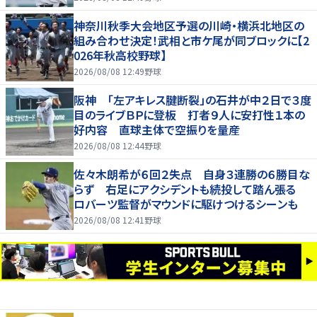
神奈川秋季大会地区予選の川崎・横浜北地区の
組み合わせ決定！武相と市ケ尾が同ブロックに【2
026年秋高校野球】
2026/08/08 12:49
野球
阪神 「左アキレス腱断裂」の石井が中２日で３度
目のライブＢＰに登板 打者９人に安打性１本の
好内容 直球主体で空振りを量産
2026/08/08 12:44
野球
佐々木朗希が６回２失点 自身３連勝の６勝目な
らず 右足にアクシデントも続投して踏ん張る
ロバーツ監督がマウンドに駆けつけるシーンも
2026/08/08 12:41
野球