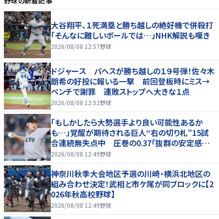
野球
の新着記事
大谷翔平、１死満塁と勝ち越しの絶好機で併殺打
「そんなに難しいボールでは…」NHK解説も嘆き
2026/08/08 12:57
野球
ドジャース パヘスが勝ち越しの１９号弾！佐々木
朗希の好投に報いる一撃 前回登板時にミス→
ベンチで謝罪 連敗ストップへ大きな１点
2026/08/08 12:52
野球
「もしかしたら大勢選手より良い可能性あるか
も…」覚醒が期待される巨人“右の切り札”15試
合連続無失点中 圧巻の0.37「抜群の安定感を
持っている」
2026/08/08 12:49
野球
神奈川秋季大会地区予選の川崎・横浜北地区の
組み合わせ決定！武相と市ケ尾が同ブロックに【2
026年秋高校野球】
2026/08/08 12:49
野球