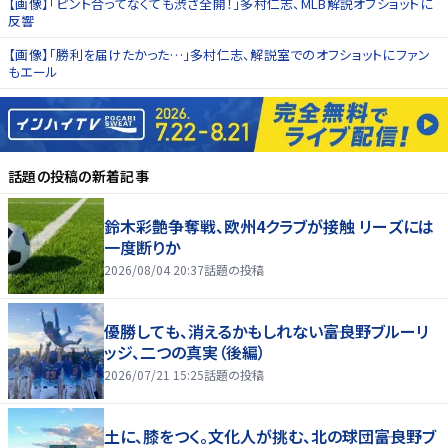
【画像】「ピント合ってなくても渋さ全開！」多村仁志、MLB解説オフショットに
反響
【画像】「勝利を届けたかった…」多村仁志、解説室でのオフショットにファン
もエール
話題の投稿
の新着記事
鈴木彩艶争奪戦、欧州4クラブが接触 リーズには
一度断りか
2026/08/04 20:37
話題の投稿
優勝しても、消えるかもしれない――富良野ブルーリ
ッジ、二つの真実（後編）
2026/07/21 15:25
話題の投稿
土に、膝をつく。文化人が挑む、北の球団――富良野ブ