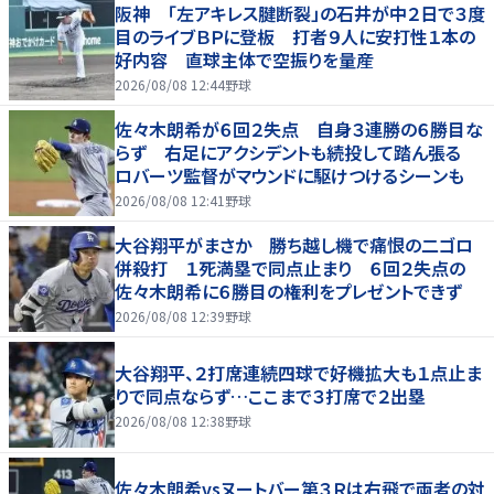
阪神 「左アキレス腱断裂」の石井が中２日で３度
目のライブＢＰに登板 打者９人に安打性１本の
好内容 直球主体で空振りを量産
2026/08/08 12:44
野球
佐々木朗希が６回２失点 自身３連勝の６勝目な
らず 右足にアクシデントも続投して踏ん張る
ロバーツ監督がマウンドに駆けつけるシーンも
2026/08/08 12:41
野球
大谷翔平がまさか 勝ち越し機で痛恨の二ゴロ
併殺打 １死満塁で同点止まり ６回２失点の
佐々木朗希に６勝目の権利をプレゼントできず
2026/08/08 12:39
野球
大谷翔平、２打席連続四球で好機拡大も１点止ま
りで同点ならず…ここまで３打席で２出塁
2026/08/08 12:38
野球
佐々木朗希vsヌートバー第３Ｒは右飛で両者の対