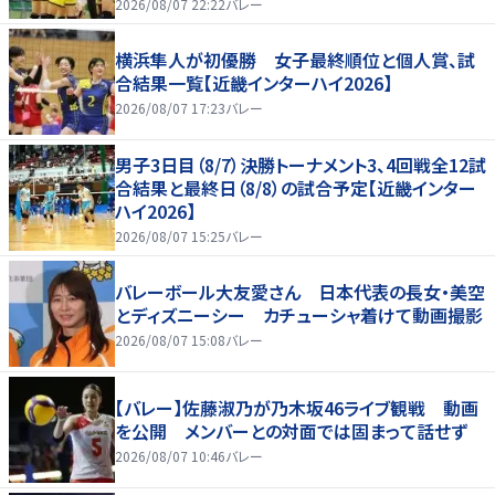
2026/08/07 22:22
バレー
横浜隼人が初優勝 女子最終順位と個人賞、試
合結果一覧【近畿インターハイ2026】
2026/08/07 17:23
バレー
男子3日目（8/7）決勝トーナメント3、4回戦全12試
合結果と最終日（8/8）の試合予定【近畿インター
ハイ2026】
2026/08/07 15:25
バレー
バレーボール大友愛さん 日本代表の長女・美空
とディズニーシー カチューシャ着けて動画撮影
2026/08/07 15:08
バレー
【バレー】佐藤淑乃が乃木坂46ライブ観戦 動画
を公開 メンバーとの対面では固まって話せず
2026/08/07 10:46
バレー