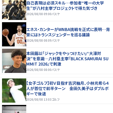
自己表現は必須スキル…参加者“唯一の大学
生”が八村主宰プロジェクトで得た気づき
2026/08/08 09:00
バスケ
エネス・カンターがWNBA挑戦を正式に表明…背
景にはトランスジェンダーを巡る議論
2026/08/08 08:09
バスケ
本田蕗以「ジャックをやっつけたい」“大濠対
決”を意識…八村塁主宰『BLACK SAMURAI SU
MMIT 2026』で刺激
2026/08/08 08:00
バスケ
【女子ゴルフ】初Ｖ目指す吉沢柚月、小林光希ら４
人が首位で前半ターン 金田久美子はダブルボ
ギーで後退
2026/08/08 13:03
ゴルフ