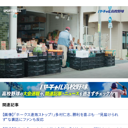
関連記事
【画像】「ホークス連敗ストップ！」多村仁志、勝利を喜ぶも…“見届けられ
ず”な裏話にファンも反応