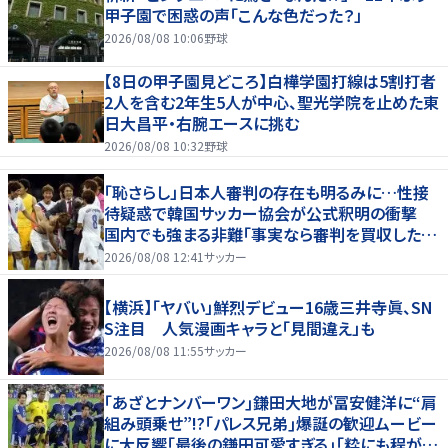
甲子園で困惑の声「こんな色だった？」
2026/08/08 10:06
野球
【8日の甲子園見どころ】白樺学園打線は5割打者
2人を含む2年生5人が中心、聖光学院を止めた東
日大昌平・右腕エースに挑む
2026/08/08 10:32
野球
「恥さらし」日本人審判の存在も明るみに…性接
待疑惑で韓国サッカー協会が公式釈明の衝撃
国内でも強まる非難「事実なら審判を買収したこ
とになる」
2026/08/08 12:41
サッカー
【横浜】「ヤバい」鮮烈デビュー16歳三井寺眞、SN
S注目 人気漫画キャラと「見間違え」も
2026/08/08 11:55
サッカー
｢あざとナンバーワン｣鎌田大地が冨安健洋に“肩
組み頭乗せ”!?｢パレス兄弟｣爆誕の歓迎ムービー
に大反響｢最後の鎌田可愛すぎる｣｢粋にも程があ