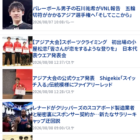
バレーボール男子の石川祐希がVNL報告 五輪
切符がかかるアジア選手権へ「そしてここから」
2026/08/07 10:08
バレー
【アジア大会】スポーツクライミング 初出場の小
屋松恋「皆さんが恋をするような登りを」 日本代
表ウエア発表会
2026/08/08 12:37
バスケ
アジア大会の公式ウェア発表 Shigekix「スイッ
チ入る」伝統模様にファイアリーレッド
2026/08/08 12:28
バスケ
レナードがクリッパーズのスコアボード製造業者
と秘密裏にスポンサー契約か‬…新たなサラリーキ
ャップ迂回説
2026/08/08 09:00
バスケ