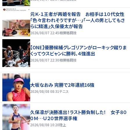
元Ｋ-１王者が再婚を報告 お相手は１０代女性
「色々言われそうですが…」「一人の男としてもさ
らに精進」久保優太が報告
2026/08/07 22:45
相撲格闘技
【ONE】優勝候補グレゴリアンがローキック蹴りま
くってウスビャンに勝利、４強進出
2026/08/07 22:30
相撲格闘技
大坂なおみ 完勝で2年連続16強
2026/08/08 08:31
テニス
久保凛が決勝進出！ラスト勝負制した！ 女子８０
０Ｍ…Ｕ２０世界選手権
2026/08/08 10:20
陸上