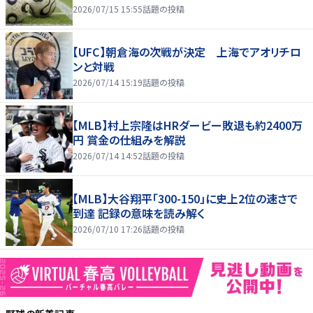
2026/07/15 15:55
話題の投稿
【UFC】朝倉海の次戦が決定 上海でアオリチロ
ンと対戦
2026/07/14 15:19
話題の投稿
【MLB】村上宗隆はHRダービー敗退も約2400万
円 賞金の仕組みを解説
2026/07/14 14:52
話題の投稿
【MLB】大谷翔平「300-150」に史上2位の速さで
到達 記録の意味を読み解く
2026/07/10 17:26
話題の投稿