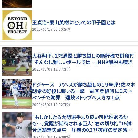
王貞治・栗山英樹にとっての甲子園とは
2026/06/15 00:00
野球
大谷翔平、１死満塁と勝ち越しの絶好機で併殺打
「そんなに難しいボールでは…」NHK解説も嘆き
2026/08/08 12:57
野球
ドジャース パヘスが勝ち越しの１９号弾！佐々木
朗希の好投に報いる一撃 前回登板時にミス→
ベンチで謝罪 連敗ストップへ大きな１点
2026/08/08 12:52
野球
「もしかしたら大勢選手より良い可能性あるか
も…」覚醒が期待される巨人“右の切り札”15試
合連続無失点中 圧巻の0.37「抜群の安定感を
持っている」
2026/08/08 12:49
野球