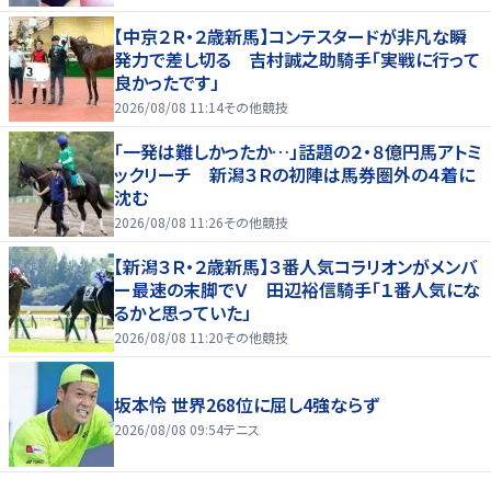
【中京２Ｒ・２歳新馬】コンテスタードが非凡な瞬
発力で差し切る 吉村誠之助騎手「実戦に行って
良かったです」
2026/08/08 11:14
その他競技
「一発は難しかったか…」話題の２・８億円馬アトミ
ックリーチ 新潟３Ｒの初陣は馬券圏外の４着に
沈む
2026/08/08 11:26
その他競技
【新潟３Ｒ・２歳新馬】３番人気コラリオンがメンバ
ー最速の末脚でＶ 田辺裕信騎手「１番人気にな
るかと思っていた」
2026/08/08 11:20
その他競技
坂本怜 世界268位に屈し4強ならず
2026/08/08 09:54
テニス