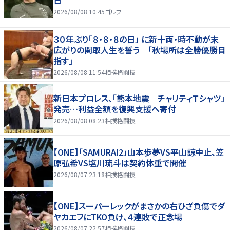
2026/08/08 10:45
ゴルフ
３０年ぶり「８・８・８の日」 に新十両・時不動が末
広がりの関取人生を誓う 「秋場所は全勝優勝目
指す」
2026/08/08 11:54
相撲格闘技
新日本プロレス、「熊本地震 チャリティＴシャツ」
発売…利益全額を復興支援へ寄付
2026/08/08 08:23
相撲格闘技
【ONE】「SAMURAI2」山本歩夢VS平山諒中止、笠
原弘希VS塩川琉斗は契約体重で開催
2026/08/07 23:18
相撲格闘技
【ONE】スーパーレックがまさかの右ひざ負傷でダ
ヤカエフにTKO負け、４連敗で正念場
2026/08/07 22:57
相撲格闘技