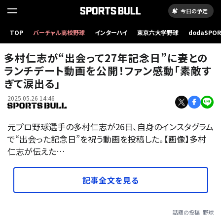
今日の予定
TOP
バーチャル高校野球
インターハイ
東京六大学野球
dodaSPO
（新しいタブ
多村仁志が“出会って27年記念日”に妻との
ランチデート動画を公開！ファン感動「素敵す
ぎて涙出る」
2025.05.26 14:46
元プロ野球選手の多村仁志が26日、自身のインスタグラム
で“出会った記念日”を祝う動画を投稿した。【画像】多村
仁志が伝えた…
記事全文を見る
話題の投稿
野球