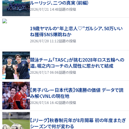
ルーリッジ、二つの真実（前編）
2026/07/21 14:48
話題の投稿
19歳ヤマルの“年上恋人♡”ガルシア、50万いい
ね獲得SNS爆跳ねか
2026/07/20 11:12
話題の投稿
競泳チーム「TASC」が挑む2028年ロス五輪への
道。堀之内コーチの人間性に惹かれて結成
2026/07/17 06:06
話題の投稿
【男子バレー日本代表】9連勝の価値 データで読
み解くVNLの現在地
2026/07/16 16:42
話題の投稿
【Jリーグ】秋春制元年が8月開幕 初の年度またぎ
シーズンで何が変わる