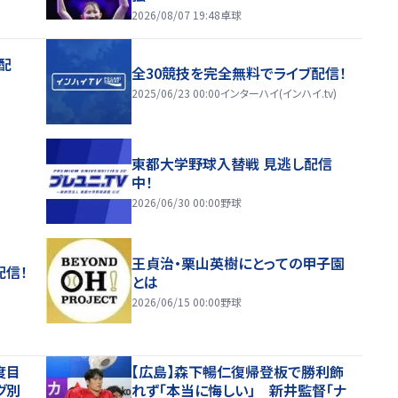
2026/08/07 19:48
卓球
配
全30競技を完全無料でライブ配信！
2025/06/23 00:00
インターハイ(インハイ.tv)
東都大学野球入替戦 見逃し配信
中！
2026/06/30 00:00
野球
王貞治・栗山英樹にとっての甲子園
配信！
とは
2026/06/15 00:00
野球
度目
【広島】森下暢仁復帰登板で勝利飾
グ別
れず「本当に悔しい」 新井監督「ナ