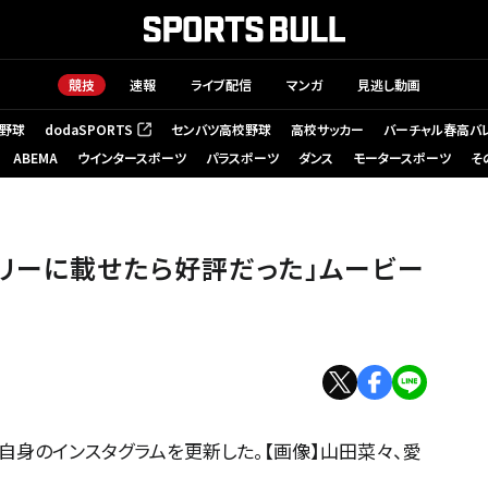
競技
速報
ライブ配信
マンガ
見逃し動画
野球
dodaSPORTS
センバツ高校野球
高校サッカー
バーチャル春高バ
（新しいタブで開く）
ABEMA
ウインタースポーツ
パラスポーツ
ダンス
モータースポーツ
そ
リーに載せたら好評だった」ムービー
、自身のインスタグラムを更新した。【画像】山田菜々、愛