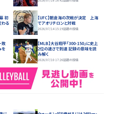
2026/07/16 16:42
話題の投稿
幕 初
【UFC】朝倉海の次戦が決定 上海
変わる
でアオリチロンと対戦
2026/07/14 15:19
話題の投稿
ー敗
【MLB】大谷翔平「300-150」に史上
みを
2位の速さで到達 記録の意味を読
み解く
2026/07/10 17:26
話題の投稿
康に
ウォーキングで痩せるには？何km・