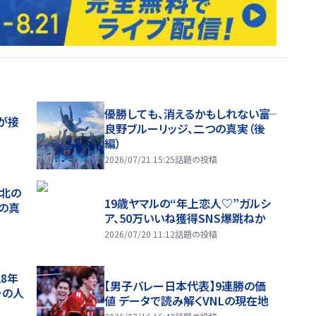
優勝しても、消えるかもしれない――富
が接
良野ブルーリッジ、二つの真実（後
編）
2026/07/21 15:25
話題の投稿
、北の
19歳ヤマルの“年上恋人♡”ガルシ
つの真
ア、50万いいね獲得SNS爆跳ねか
2026/07/20 11:12
話題の投稿
28年
【男子バレー日本代表】9連勝の価
チの人
値 データで読み解くVNLの現在地