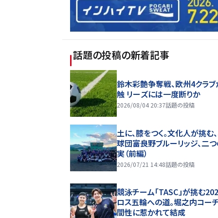
話題の投稿
の新着記事
鈴木彩艶争奪戦、欧州4クラブ
触 リーズには一度断りか
2026/08/04 20:37
話題の投稿
土に、膝をつく。文化人が挑む
球団――富良野ブルーリッジ、二
実（前編）
2026/07/21 14:48
話題の投稿
競泳チーム「TASC」が挑む20
ロス五輪への道。堀之内コー
間性に惹かれて結成