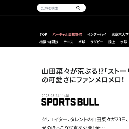
TOP
バーチャル高校野球
インターハイ
東京六大学
相撲・格闘技
テニス
卓球
ラグビー
陸上
水泳
山田菜々が荒ぶる⁉「ストー
の可愛さにファンメロメロ！
2025.05.24 11:48
クリエイター、タレントの山田菜々が23日
犬のほっこり写真を公開！金…