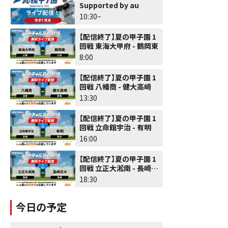
Supported by au
10:30~
【配信終了】夏の甲子園 1
回戦 東海大甲府 - 鶴岡東
8:00
【配信終了】夏の甲子園 1
回戦 八幡商 - 健大高崎
13:30
【配信終了】夏の甲子園 1
回戦 立命館宇治 - 有明
16:00
【配信終了】夏の甲子園 1
回戦 立正大淞南 - 長崎日
大
18:30
今日の予定