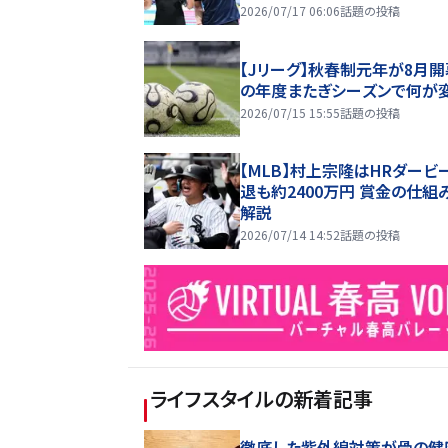
2026/07/17 06:06
話題の投稿
【Jリーグ】秋春制元年が8月開
の年度またぎシーズンで何が
2026/07/15 15:55
話題の投稿
【MLB】村上宗隆はHRダービ
退も約2400万円 賞金の仕組
解説
2026/07/14 14:52
話題の投稿
ライフスタイル
の新着記事
徹底した紫外線対策が骨の健