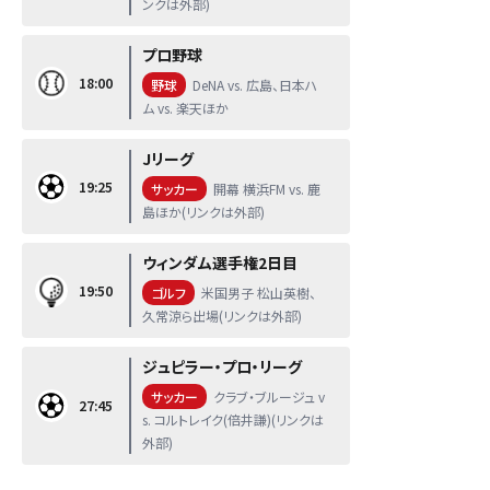
ンクは外部)
プロ野球
18:00
野球
DeNA vs. 広島、日本ハ
ム vs. 楽天ほか
Jリーグ
19:25
サッカー
開幕 横浜FM vs. 鹿
島ほか(リンクは外部)
ウィンダム選手権2日目
19:50
ゴルフ
米国男子 松山英樹、
久常涼ら出場(リンクは外部)
ジュピラー・プロ・リーグ
サッカー
クラブ・ブルージュ v
27:45
s. コルトレイク(倍井謙)(リンクは
外部)