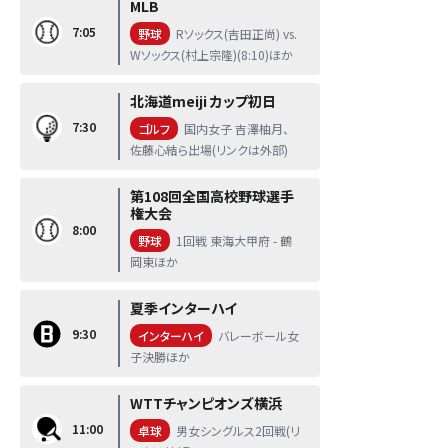
MLB
7:05
野球
Rソックス(吉田正尚) vs.
Wソックス(村上宗隆)(8:10)ほか
北海道meiji カップ初日
7:30
ゴルフ
国内女子 吉澤柚月、
佐藤心結ら出場(リンクは外部)
第108回全国高校野球選手
権大会
8:00
野球
1回戦 東海大甲府 - 鶴
岡東ほか
夏季インターハイ
9:30
インターハイ
バレーボール女
子決勝ほか
WTTチャンピオンズ横浜
11:00
卓球
男女シングルス2回戦(リ