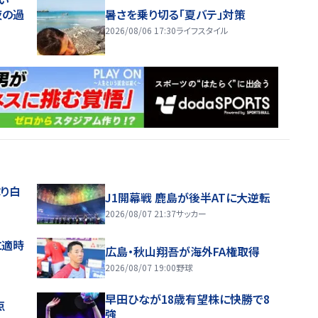
夜の過
暑さを乗り切る「夏バテ」対策
2026/08/06 17:30
ライフスタイル
り白
J1開幕戦 鹿島が後半ATに大逆転
2026/08/07 21:37
サッカー
に適時
広島・秋山翔吾が海外FA権取得
2026/08/07 19:00
野球
早田ひなが18歳有望株に快勝で8
点
強