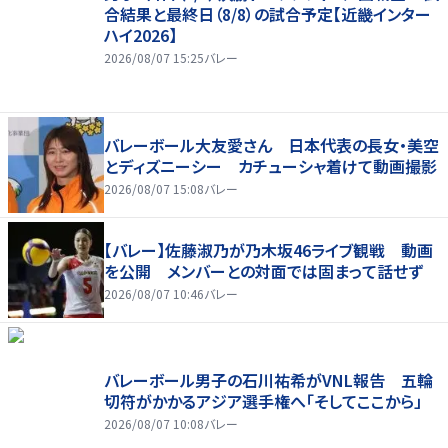
合結果と最終日（8/8）の試合予定【近畿インター
ハイ2026】
2026/08/07 15:25
バレー
バレーボール大友愛さん 日本代表の長女・美空
とディズニーシー カチューシャ着けて動画撮影
2026/08/07 15:08
バレー
【バレー】佐藤淑乃が乃木坂46ライブ観戦 動画
を公開 メンバーとの対面では固まって話せず
2026/08/07 10:46
バレー
バレーボール男子の石川祐希がVNL報告 五輪
切符がかかるアジア選手権へ「そしてここから」
2026/08/07 10:08
バレー