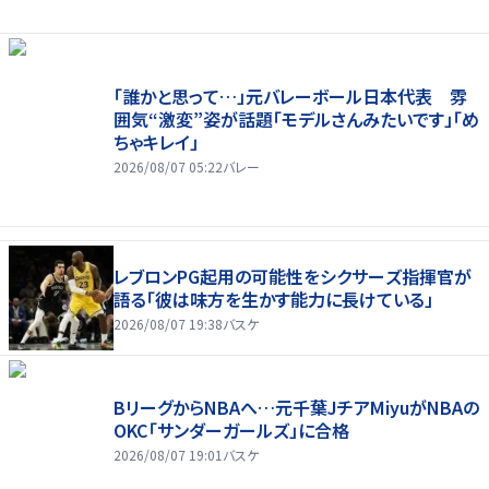
「誰かと思って…」元バレーボール日本代表 雰
囲気“激変”姿が話題「モデルさんみたいです」「め
ちゃキレイ」
2026/08/07 05:22
バレー
レブロンPG起用の可能性をシクサーズ指揮官が
語る「彼は味方を生かす能力に長けている」
2026/08/07 19:38
バスケ
BリーグからNBAへ…元千葉JチアMiyuがNBAの
OKC「サンダーガールズ」に合格
2026/08/07 19:01
バスケ