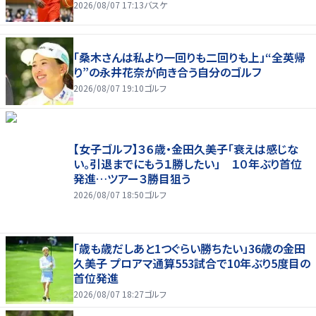
2026/08/07 17:13
バスケ
「桑木さんは私より一回りも二回りも上」“全英帰
り”の永井花奈が向き合う自分のゴルフ
2026/08/07 19:10
ゴルフ
【女子ゴルフ】３６歳・金田久美子「衰えは感じな
い。引退までにもう１勝したい」 １０年ぶり首位
発進…ツアー３勝目狙う
2026/08/07 18:50
ゴルフ
「歳も歳だしあと1つぐらい勝ちたい」36歳の金田
久美子 プロアマ通算553試合で10年ぶり5度目の
首位発進
2026/08/07 18:27
ゴルフ