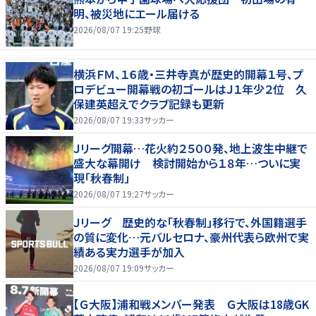
明、被災地にエール届ける
2026/08/07 19:25
野球
横浜ＦＭ、１６歳・三井寺真が歴史的開幕１号、プ
ロデビュー開幕戦の初ゴールはＪ１年少２位 久
保建英超えでクラブ記録も更新
2026/08/07 19:33
サッカー
Ｊリーグ開幕…花火約２５００発、地上波生中継で
盛大な幕開け 検討開始から１８年…ついに実
現「秋春制」
2026/08/07 19:27
サッカー
Ｊリーグ 歴史的な「秋春制」移行で、外国籍選手
の質に変化…元バルセロナ、豪州代表ら欧州で実
績ある実力選手が加入
2026/08/07 19:09
サッカー
【Ｇ大阪】浦和戦メンバー発表 Ｇ大阪は18歳GK