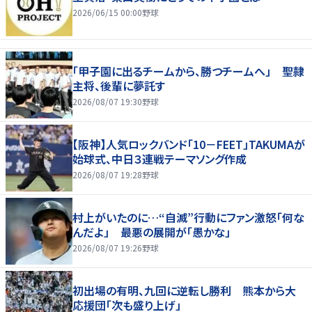
2026/06/15 00:00
野球
「甲子園に出るチームから、勝つチームへ」 聖隷
主将、後輩に夢託す
2026/08/07 19:30
野球
【阪神】人気ロックバンド「10－FEET」TAKUMAが
始球式、中日３連戦テーマソング作成
2026/08/07 19:28
野球
村上がいたのに…“自滅”行動にファン激怒「何な
んだよ」 最悪の展開が「愚かな」
2026/08/07 19:26
野球
初出場の有明、九回に逆転し勝利 熊本から大
応援団「次も盛り上げ」