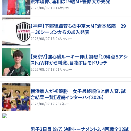
荒木琉偉、浦和は19歳MF笹修大が先発
2026/08/07 18:14
サッカー
【神戸】下部組織育ちの中京大MF岩本悠庵 29
－30シーズンからの加入発表
2026/08/07 18:04
サッカー
【東京V】強心臓ルーキー仲山獅恩「10得点５アシ
スト」W杯から刺激、目指すはモドリッチ
2026/08/07 18:01
サッカー
横浜隼人が初優勝 女子最終順位と個人賞、試
合結果一覧【近畿インターハイ2026】
2026/08/07 17:23
バレー
男子3日目（8/7）決勝トーナメント3、4回戦全12試