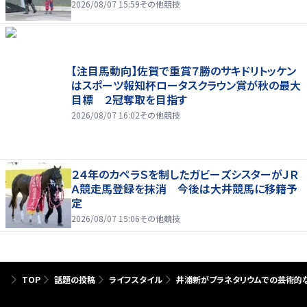
2026/08/07 15:59
その他競技
【注目馬動向】佐賀で重賞７勝のサキドリトッケン
はスポーツ報知杯ロータスクラウン賞が秋の最大
目標 ２冠奪取を目指す
2026/08/07 16:02
その他競技
２４年のカペラＳを制したガビーズシスターがＪＲ
Ａ競走馬登録を抹消 今後は大井競馬に移籍予
定
2026/08/07 15:06
その他競技
TOP
話題の投稿
ライフスタイル
井浦新がプラネタリウムでの芸術的