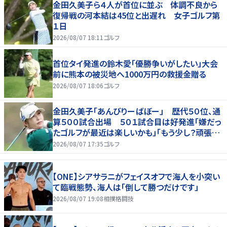
金田久美子ら４人が首位に並ぶ 体調不良から
復帰戦の河本結は45位と出遅れ 女子ゴルフ第
１日
2026/08/07 18:11
ゴルフ
首位タイ発進の鈴木愛「優勝争いがしたい」大会
前に熊本の被災地へ1000万円の救援金贈る
2026/08/07 18:06
ゴルフ
金田久美子「あんびりーばぼー」 歴代５０位、通
算５００試合出場 ５０１試合目は好発進「嫌だっ
たゴルフが最近は楽しいかも」「もう少し？頑張り
たいな」
2026/08/07 17:35
ゴルフ
【ONE】シアサラニがフェイスオフで海人を小突い
て臨戦態勢、海人は「倒して勝つだけです」
2026/08/07 19:08
相撲格闘技