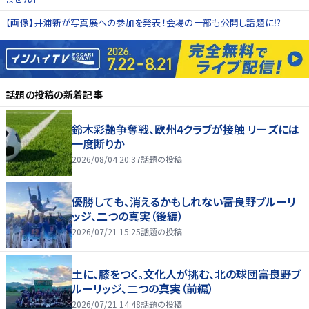
【画像】井浦新が写真展への参加を発表！会場の一部も公開し話題に⁉
話題の投稿
の新着記事
鈴木彩艶争奪戦、欧州4クラブが接触 リーズには
一度断りか
2026/08/04 20:37
話題の投稿
優勝しても、消えるかもしれない――富良野ブルーリ
ッジ、二つの真実（後編）
2026/07/21 15:25
話題の投稿
土に、膝をつく。文化人が挑む、北の球団――富良野ブ
ルーリッジ、二つの真実（前編）
2026/07/21 14:48
話題の投稿