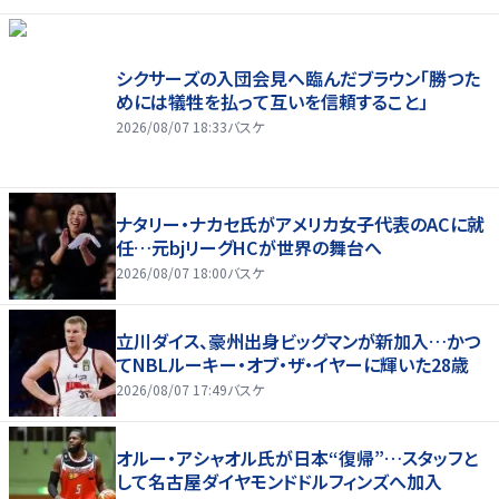
シクサーズの入団会見へ臨んだブラウン「勝つた
めには犠牲を払って互いを信頼すること」
2026/08/07 18:33
バスケ
ナタリー・ナカセ氏がアメリカ女子代表のACに就
任…元bjリーグHCが世界の舞台へ
2026/08/07 18:00
バスケ
立川ダイス、豪州出身ビッグマンが新加入…かつ
てNBLルーキー・オブ・ザ・イヤーに輝いた28歳
2026/08/07 17:49
バスケ
オルー・アシャオル氏が日本“復帰”…スタッフと
して名古屋ダイヤモンドドルフィンズへ加入