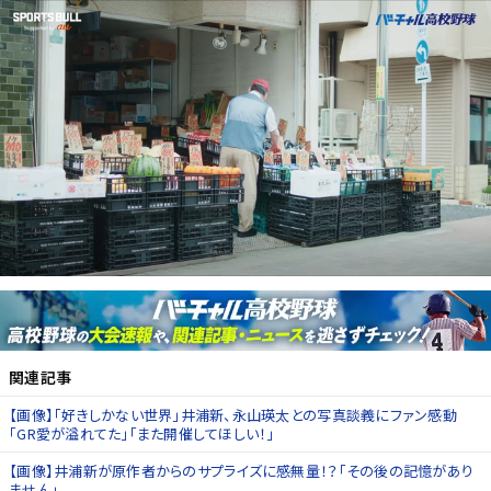
関連記事
【画像】「好きしかない世界」井浦新、永山瑛太との写真談義にファン感動
「GR愛が溢れてた」「また開催してほしい！」
【画像】井浦新が原作者からのサプライズに感無量！？「その後の記憶があり
ません」