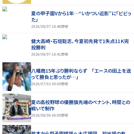
夏の甲子園Vから1年…“いかつい近影”に「ビビっ
た」
2026/08/07 16:46
野球
健大高崎・石垣聡志、今夏初先発で1失点11Ｋ完
投勝利
2026/08/07 16:41
野球
八幡商15年ぶり勝利ならず 「エースの田上を送
って勝負と思ったが…」
2026/07/02 00:00
野球
夏の高校野球の優勝旗先端のペナント、時間との
戦いで制作
2026/08/06 06:00
野球
熊本から甲子園球場へ大応援団 初出場の有