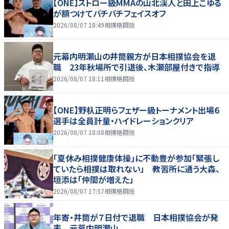
【ONE】ストロー級MMAの山北渓人と田上こゆる
が額つけてバチバチフェイスオフ
2026/08/07 18:49
相撲格闘技
元幕内明瀬山の井筒親方が日本相撲協会を退
職 23年秋場所で引退後、木瀬部屋付きで指導
2026/08/07 18:11
相撲格闘技
【ONE】野杁正明らフェザー級トーナメント出場６
選手は全員計量・ハイドレーションクリア
2026/08/07 18:08
相撲格闘技
「夏休み相撲健康体操」に不動豊が参加「緊張し
ていたら相撲は取れない」 教習所に通う大森、
垣添は「仲間が増えた」
2026/08/07 17:57
相撲格闘技
年寄・井筒が７日付で退職 日本相撲協会が発
表 元幕内明瀬山