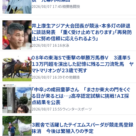
2026/08/07 17:45
相撲格闘技
井上康生アジア大会団長が競泳・本多灯の辞退
に談話発表 「重く受け止めております」「再発防
止に努め信頼に応えられるよう」
2026/08/07 16:16
水泳
０８年の東海Ｓで衝撃の単勝万馬券Ｖ ３連単５
１３万円超を演出した記憶に残る二刀流牝馬 ヤ
マトマリオンが２３歳で死す
2026/08/07 16:39
その他競技
「中卒」の成田童夢さん 「まさか東大の門をくぐ
る日が来るとは…」高卒認定試験に挑戦！ＡＩ採
点結果を公表
2026/08/07 15:55
ウィンタースポーツ
３厩舎で活躍したテイエムスパーダが競走馬登録
抹消 今後は繁殖入りの予定