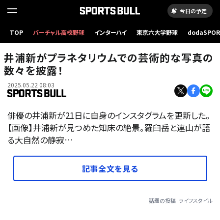
今日の予定
TOP
バーチャル高校野球
インターハイ
東京六大学野球
dodaSPO
（新しいタブ
井浦新がプラネタリウムでの芸術的な写真の
数々を披露！
2025.05.22 08:03
俳優の井浦新が21日に自身のインスタグラムを更新した。
【画像】井浦新が見つめた知床の絶景。羅臼岳と連山が語
る大自然の静寂…
記事全文を見る
話題の投稿
ライフスタイル