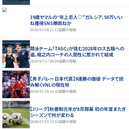
19歳ヤマルの“年上恋人♡”ガルシア、50万いい
ね獲得SNS爆跳ねか
2026/07/20 11:12
話題の投稿
競泳チーム「TASC」が挑む2028年ロス五輪への
道。堀之内コーチの人間性に惹かれて結成
2026/07/17 06:06
話題の投稿
【男子バレー日本代表】9連勝の価値 データで読
み解くVNLの現在地
2026/07/16 16:42
話題の投稿
【Jリーグ】秋春制元年が8月開幕 初の年度またぎ
シーズンで何が変わる
2026/07/15 15:55
話題の投稿