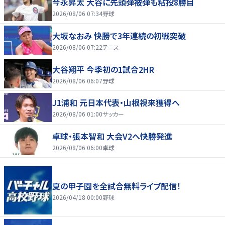
今永昇太 大谷に先頭弾被弾も粘投8勝目
2026/08/06 07:34
野球
大坂なおみ 快勝で3年連続の初戦突破
2026/08/06 07:22
テニス
大谷翔平 今季初の1試合2HR
2026/08/06 06:07
野球
J1浦和 元日本代表・山根視来獲得へ
2026/08/06 01:00
サッカー
卓球・張本智和 大会V2へ快勝発進
2026/08/06 06:00
卓球
夏の甲子園を全試合無料ライブ配信！
2026/04/18 00:00
野球