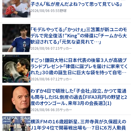
子さん「私が産んだよね？って思って見ている」
2026/08/06 05:55
野球
｢モデルやってる｣｢かっけぇ｣三笘薫が新ユニのモ
デルで完全復活！“King”の帰還に｢チームから大
歓迎されてる｣｢元気な姿見れて…｣
2026/08/06 07:15
サッカー
すごっ！鎌田大地に日本代表の後輩３人が高級ブ
ランドプレゼント「律儀に誕プレを届けに家来てく
れた」３０歳の誕生日に巨大な袋を持って自宅訪
問
2026/08/06 07:12
サッカー
わずか4日で頓挫した｢子会社｣設立、かつて電通
も関与したISL倒産の過去【FIFA3兆円の野望と2
度のオウンゴール、来年3月の会長選】(1)
2026/08/06 06:35
サッカー
横浜ＦＭの１６歳超新星、三井寺眞が久保超えの
Ｊ１年少４位で開幕戦出場も…７日に６万人動員