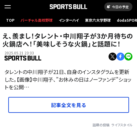
今日の予定
TOP
バーチャル高校野球
インターハイ
東京六大学野球
dodaSPO
（新しいタブ
え、羨まし！タレント・中川翔子が3か月待ちの
火鍋店へ！「美味しそうな火鍋」と話題に！
2025.05.21 23:33
タレントの中川翔子が21日、自身のインスタグラムを更新
した。【画像】中川翔子、”お休みの日はノーファンデ”ショッ
トを公開…
記事全文を見る
話題の投稿
ライフスタイル