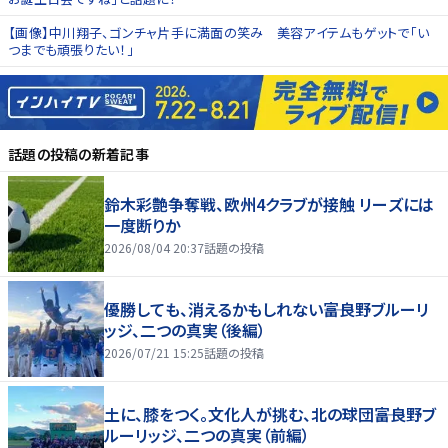
【画像】中川翔子、ゴンチャ片手に満面の笑み 美容アイテムもゲットで「い
つまでも頑張りたい！」
話題の投稿
の新着記事
鈴木彩艶争奪戦、欧州4クラブが接触 リーズには
一度断りか
2026/08/04 20:37
話題の投稿
優勝しても、消えるかもしれない――富良野ブルーリ
ッジ、二つの真実（後編）
2026/07/21 15:25
話題の投稿
土に、膝をつく。文化人が挑む、北の球団――富良野ブ
ルーリッジ、二つの真実（前編）