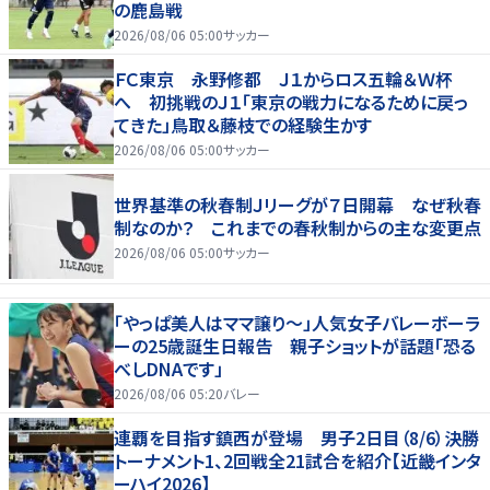
の鹿島戦
2026/08/06 05:00
サッカー
ＦＣ東京 永野修都 Ｊ１からロス五輪＆Ｗ杯
へ 初挑戦のＪ１「東京の戦力になるために戻っ
てきた」鳥取＆藤枝での経験生かす
2026/08/06 05:00
サッカー
世界基準の秋春制Ｊリーグが７日開幕 なぜ秋春
制なのか？ これまでの春秋制からの主な変更点
2026/08/06 05:00
サッカー
「やっぱ美人はママ譲り～」人気女子バレーボーラ
ーの25歳誕生日報告 親子ショットが話題「恐る
べしDNAです」
2026/08/06 05:20
バレー
連覇を目指す鎮西が登場 男子2日目（8/6）決勝
トーナメント1、2回戦全21試合を紹介【近畿インタ
ーハイ2026】