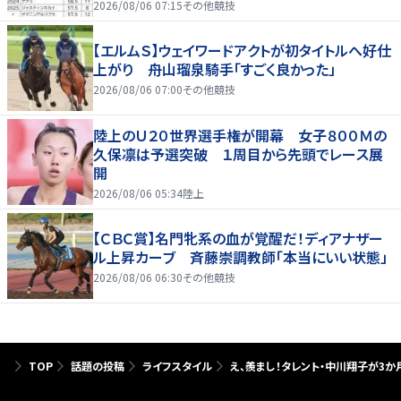
2026/08/06 07:15
その他競技
【エルムＳ】ウェイワードアクトが初タイトルへ好仕
上がり 舟山瑠泉騎手「すごく良かった」
2026/08/06 07:00
その他競技
陸上のＵ２０世界選手権が開幕 女子８００Ｍの
久保凛は予選突破 １周目から先頭でレース展
開
2026/08/06 05:34
陸上
【ＣＢＣ賞】名門牝系の血が覚醒だ！ディアナザー
ル上昇カーブ 斉藤崇調教師「本当にいい状態」
2026/08/06 06:30
その他競技
TOP
話題の投稿
ライフスタイル
え、羨まし！タレント・中川翔子が3か