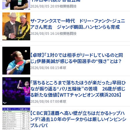
2026/08/05 20:09
相撲格闘技
ザ・ファンクスで一時代 ドリー・ファンク・ジュニ
アさん死去 ジャンボ鶴田、ハンセンらも育成
2026/08/05 16:16
相撲格闘技
【卓球】「１対０では相手がリードしているのと同
じ」伊藤美誠が感じる中国選手の“強さ”とは？
2026/08/06 08:15
卓球
「落ちるところまで落ちたほうが楽だった」早田ひ
なが振り返る“パリ五輪後”の苦境 26歳が感じ
る新たな価値【WTTチャンピオンズ横浜2026】
2026/08/06 07:00
卓球
【ＣＢＣ賞】連覇へ高い壁が立ちはだかるトップハ
ンデ！過去１０年のデータからは厳しいインビンシ
ブルパパ