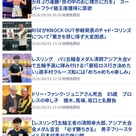
か月ぶり連勝「世の中のおじ様方に力を」 スー
パーフライ級王座獲得に意欲
2026/08/06 06:00
相撲格闘技
RISEがKNOCK OUT参戦発表のチャド・コリンズ
について「驚きを禁じ得ず大変困惑」
2026/08/05 23:16
相撲格闘技
レスリング パリ五輪金メダル清岡アジア大会Ｖ
で五輪予選に弾み付ける！「最短ロス行き決めた
い」選手村クルーズ船には「めちゃめちゃ楽しみ」
2026/08/05 22:50
相撲格闘技
ドリー・ファンク・ジュニアさん死去 85歳 プロ
レスの申し子 猪木、馬場、坂口と名勝負
2026/08/05 21:09
相撲格闘技
【レスリング】五輪王者の清岡幸大郎、アジア大会
金メダル宣言 「必ず勝ちきる」 男子フリースタ
イル日本代表が合宿公開