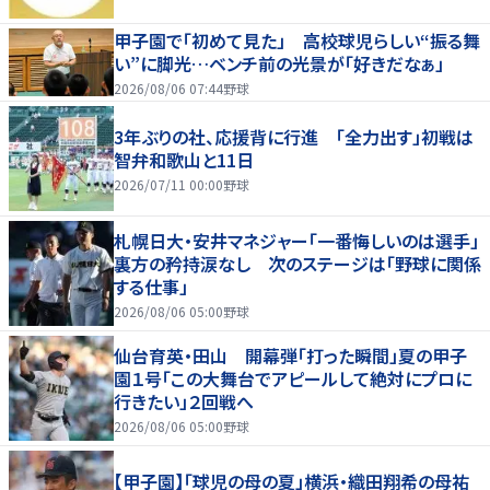
甲子園で「初めて見た」 高校球児らしい“振る舞
い”に脚光…ベンチ前の光景が「好きだなぁ」
2026/08/06 07:44
野球
3年ぶりの社、応援背に行進 「全力出す」初戦は
智弁和歌山と11日
2026/07/11 00:00
野球
札幌日大・安井マネジャー「一番悔しいのは選手」
裏方の矜持涙なし 次のステージは「野球に関係
する仕事」
2026/08/06 05:00
野球
仙台育英・田山 開幕弾「打った瞬間」夏の甲子
園１号「この大舞台でアピールして絶対にプロに
行きたい」２回戦へ
2026/08/06 05:00
野球
【甲子園】「球児の母の夏」横浜・織田翔希の母祐