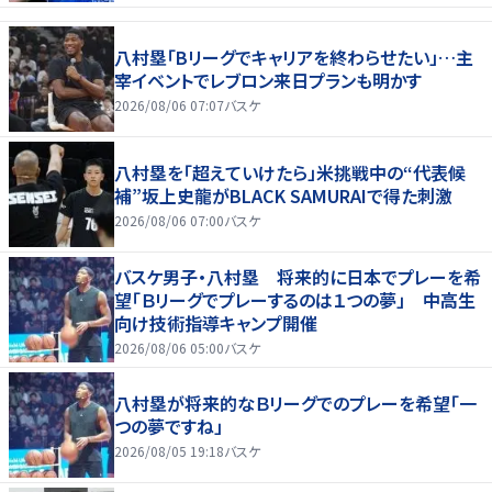
八村塁「Bリーグでキャリアを終わらせたい」…主
宰イベントでレブロン来日プランも明かす
2026/08/06 07:07
バスケ
八村塁を「超えていけたら」米挑戦中の“代表候
補”坂上史龍がBLACK SAMURAIで得た刺激
2026/08/06 07:00
バスケ
バスケ男子・八村塁 将来的に日本でプレーを希
望「Ｂリーグでプレーするのは１つの夢」 中高生
向け技術指導キャンプ開催
2026/08/06 05:00
バスケ
八村塁が将来的なＢリーグでのプレーを希望「一
つの夢ですね」
2026/08/05 19:18
バスケ