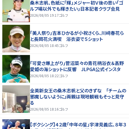
桑木志帆、色紙に「輝」メジャー初Ｖ後の思い「ゴ
ルフ場以外でも輝きたい」日本記者クラブ会見
2026/08/05 19:17
ゴルフ
「美人祭り」吉本ひかるが小祝さくら、川﨑春花ら
と長岡花火満喫 浴衣姿で５ショット
2026/08/05 18:45
ゴルフ
「可愛さ爆上がり」菅沼菜々の青花柄浴衣＆髙野
愛姫の海ショットに反響 JLPGA公式インスタ
2026/08/05 18:22
ゴルフ
全英新女王の桑木志帆と父のきずな 「チームの
邪魔しないように」両親は現地観戦もそっと見守
る
2026/08/05 18:16
ゴルフ
【ボクシング】４２歳「中年の星」宇津見義広、８年３