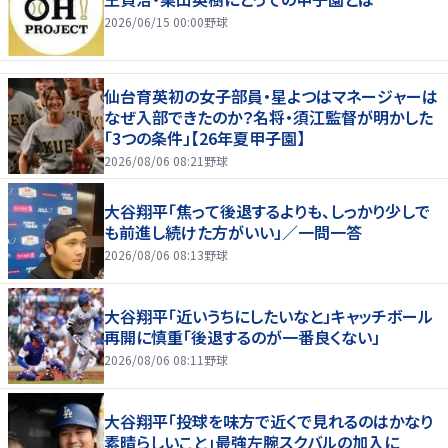
2026/06/15 00:00
野球
仙台育英初の女子部員・星よつはマネージャーは
なぜ入部できたのか？名将・須江監督が明かした
「3つの条件」【26年夏甲子園】
2026/08/06 08:21
野球
大谷翔平「焦って後退するよりも、しっかり少しで
も前進し続けた方がいい」／一問一答
2026/08/06 08:13
野球
大谷翔平「近いうちにしたいなと」キャッチボール
再開に慎重「後退するのが一番良くない」
2026/08/06 08:11
野球
大谷翔平「投球を味方で近くで見れるのはかなり
素晴らしいこと」最強左腕スクバルの加入に