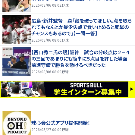
2026/08/06 08:02
野球
広島・新井監督 森「殻を破ってほしい。点を取ら
れてもなんとか最少失点で食い止めると反撃の
チャンスもあるので」【一問一答】
2026/08/06 08:00
野球
【西山秀二氏の眼】阪神 試合の分岐点は２－４
の三回であまりにも簡単に５点目を許した場面
前進守備で勝負を懸けるべきだった
2026/08/06 08:00
野球
球心会公式アプリ提供開始！
2026/05/27 00:00
野球