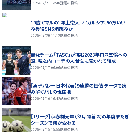
2026/07/21 14:48
話題の投稿
19歳ヤマルの“年上恋人♡”ガルシア、50万いい
ね獲得SNS爆跳ねか
2026/07/20 11:12
話題の投稿
競泳チーム「TASC」が挑む2028年ロス五輪への
道。堀之内コーチの人間性に惹かれて結成
2026/07/17 06:06
話題の投稿
【男子バレー日本代表】9連勝の価値 データで読
み解くVNLの現在地
2026/07/16 16:42
話題の投稿
【Jリーグ】秋春制元年が8月開幕 初の年度またぎ
シーズンで何が変わる
2026/07/15 15:55
話題の投稿