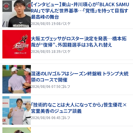
【インタビュー】東山・井川瑛心が「BLACK SAMU
RAI」で学んだ世界基準…「覚悟」を持って目指す
最高峰の舞台
2026/08/05 19:08
バスケ
大阪エヴェッサがロスター決定を発表…橋本拓
哉が“復帰”、外国籍選手は3名入れ替え
2026/08/05 18:39
バスケ
混迷のLIVゴルフはシーズン終盤戦 トランプ大統
領のコースで開催
2026/08/06 07:50
ゴルフ
「技術的なことは大人になってから」笹生優花×
宮里美香のジュニア談義
2026/08/06 06:45
ゴルフ