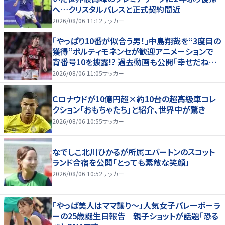
へ…クリスタルパレスと正式契約間近
2026/08/06 11:12
サッカー
｢やっぱり10番が似合う男！｣中島翔哉を“3度目の
獲得”ポルティモネンセが歓迎アニメーションで
背番号10を披露!? 過去動画も公開｢幸せだね〜｣
｢爽やかイケメン｣
2026/08/06 11:05
サッカー
Ｃロナウドが10億円超×約10台の超高級車コレ
クション「おもちゃたち」と紹介、世界中が驚き
2026/08/06 10:55
サッカー
なでしこ北川ひかるが所属エバートンのスコット
ランド合宿を公開「とっても素敵な笑顔」
2026/08/06 10:52
サッカー
「やっぱ美人はママ譲り～」人気女子バレーボーラ
ーの25歳誕生日報告 親子ショットが話題「恐る