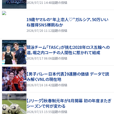
2026/07/21 14:48
話題の投稿
19歳ヤマルの“年上恋人♡”ガルシア、50万いい
ね獲得SNS爆跳ねか
2026/07/20 11:12
話題の投稿
競泳チーム「TASC」が挑む2028年ロス五輪への
道。堀之内コーチの人間性に惹かれて結成
2026/07/17 06:06
話題の投稿
【男子バレー日本代表】9連勝の価値 データで読
み解くVNLの現在地
2026/07/16 16:42
話題の投稿
【Jリーグ】秋春制元年が8月開幕 初の年度またぎ
シーズンで何が変わる
2026/07/15 15:55
話題の投稿