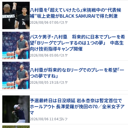
八村塁を「超えていけたら」米挑戦中の“代表候
補”坂上史龍がBLACK SAMURAIで得た刺激
2026/08/06 07:00
バスケ
バスケ男子・八村塁 将来的に日本でプレーを希
望「Ｂリーグでプレーするのは１つの夢」 中高生
向け技術指導キャンプ開催
2026/08/06 05:00
バスケ
八村塁が将来的なＢリーグでのプレーを希望「一
つの夢ですね」
2026/08/05 19:18
バスケ
予選最終日は日没順延 岩永杏奈は暫定首位で
ホールアウト 長澤愛羅が挽回の70／全米女子ア
マ
2026/08/06 11:04
ゴルフ