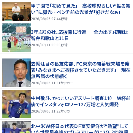
甲子園で「初めて見た」 高校球児らしい“振る舞
い”に脚光…ベンチ前の光景が「好きだなぁ」
2026/08/06 07:44
野球
3年ぶりの社、応援背に行進 「全力出す」初戦は
智弁和歌山と11日
2026/07/11 00:00
野球
去就注目の長友佑都、ＦＣ東京の開幕戦来場を発
表「みなさまへご挨拶させていただきます」 現在
無所属の状態続く
2026/08/06 11:31
サッカー
中村敬斗、かっこいいアスリート調査１位 W杯前
後でインスタフォロワー127万増と人気爆発
2026/08/06 11:22
サッカー
北中米Ｗ杯日本代表ＤＦ冨安健洋が“熱望”して
いた世界最高峰のプレミアリーグに２年ぶり復帰