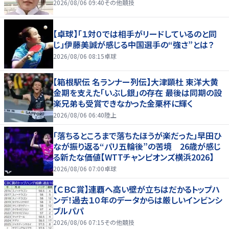
2026/08/06 09:40
その他競技
【卓球】「１対０では相手がリードしているのと同
じ」伊藤美誠が感じる中国選手の“強さ”とは？
2026/08/06 08:15
卓球
【箱根駅伝 名ランナー列伝】大津顕杜 東洋大黄
金期を支えた「いぶし銀」の存在 最後は同期の設
楽兄弟も受賞できなかった金栗杯に輝く
2026/08/06 06:40
陸上
「落ちるところまで落ちたほうが楽だった」早田ひ
なが振り返る“パリ五輪後”の苦境 26歳が感じ
る新たな価値【WTTチャンピオンズ横浜2026】
2026/08/06 07:00
卓球
【ＣＢＣ賞】連覇へ高い壁が立ちはだかるトップハ
ンデ！過去１０年のデータからは厳しいインビンシ
ブルパパ
2026/08/06 07:15
その他競技