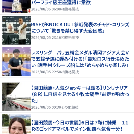
パーフライ級王座獲得に意欲
2026/08/06 06:00
相撲格闘技
RISEがKNOCK OUT参戦発表のチャド・コリンズ
について「驚きを禁じ得ず大変困惑」
2026/08/05 23:16
相撲格闘技
レスリング パリ五輪金メダル清岡アジア大会Ｖ
で五輪予選に弾み付ける！「最短ロス行き決めた
い」選手村クルーズ船には「めちゃめちゃ楽しみ」
2026/08/05 22:50
相撲格闘技
【園田競馬・人気ジョッキーは語る】サンリナリア
（８Ｒ）に自信を見せる小牧太騎手「前走が強かっ
た」
2026/08/06 09:30
その他競技
【園田競馬・今日の世麗】６日は７鞍に騎乗 １１
Ｒのゴッドアマベルでメイン制覇へ気合十分！