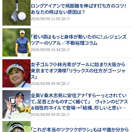
ロングアイアンで飛距離を伸ばす打ち方のコツ！
あなたの飛ばない原因は？
2026/08/06 11:00
ゴルフ
「若い頃はもっと身体が動いたのに！」レジェンズ
ツアーのリアル／不動裕理コラム
2026/08/06 10:34
ゴルフ
女子ゴルフ小林光希がプールに始まり大阪から
東京までオフ満喫「リラックスの仕方がゴージャ
ス」
2026/08/06 09:36
ゴルフ
全英Ｖ桑木志帆に安住アナ「すらーっとされてい
て。足首とかものすごく細くて」 ヴィトンのピアス
＆個性的ネイルで登場→「結構、珍しいと思いま
す」
2026/08/06 09:35
ゴルフ
「これが本当のツクツクボウシ」もはや誰か分から