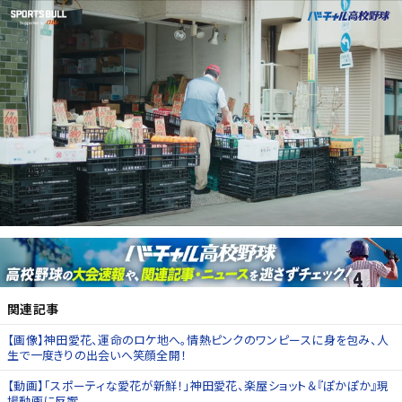
関連記事
【画像】神田愛花、運命のロケ地へ。情熱ピンクのワンピースに身を包み、人
生で一度きりの出会いへ笑顔全開！
【動画】「スポーティな愛花が新鮮！」神田愛花、楽屋ショット＆『ぽかぽか』現
場動画に反響