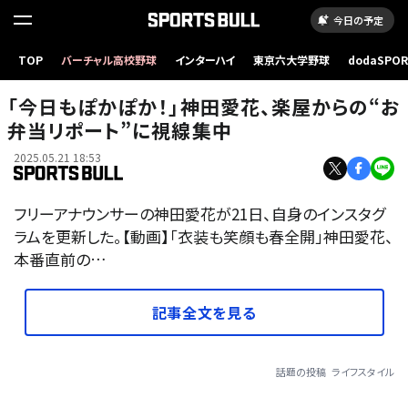
今日の予定
TOP
バーチャル高校野球
インターハイ
東京六大学野球
dodaSPO
（新しいタブ
「今日もぽかぽか！」神田愛花、楽屋からの“お
弁当リポート”に視線集中
2025.05.21 18:53
フリーアナウンサーの神田愛花が21日、自身のインスタグ
ラムを更新した。【動画】「衣装も笑顔も春全開」神田愛花、
本番直前の…
記事全文を見る
話題の投稿
ライフスタイル