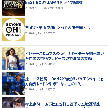
BEST BODY JAPANをライブ配信！
2026/04/01 00:00
その他競技
王貞治・栗山英樹にとっての甲子園とは
2026/06/15 00:00
野球
ドジャース＆カブスの女性リポーターが胸元あい
た白黒の花柄ワンピース姿で満開の笑顔
2026/08/06 11:25
野球
虎エース粉砕…DeNA22歳が「バケモンや」 逆
方向弾に“ドン引き”「なにこのHR」
2026/08/06 11:12
野球
村上宗隆 ３打数無安打１四球で21戦連続出