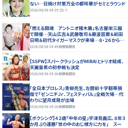
ない…日焼け対策万全の都玲華がセミとラウンド
2026/08/06 08:39
ゴルフ
「燃える闘魂 アントニオ猪木展」名古屋栄三越
で開催…天山広吉＆武藤敬司＆藤波辰爾＆前田
日明＆初代タイガーマスクが来場…８・２６から９・
７まで
2026/08/06 09:49
相撲格闘技
【SSPW】スパークラッシュがMIRAIとトリオ結成、
天麗皇希の初参戦も決定
2026/08/06 09:36
相撲格闘技
「全日本プロレス」青柳亮生、左膝前十字靭帯損
傷で「ゼンニチＪｒ．フェスティバル」全戦欠場…代
わりに望月成晃が出場
2026/08/06 09:26
相撲格闘技
【ボクシング】４２歳「中年の星」宇津見義広、８年３
か月ぶり連勝「世の中のおじ様方に力を」 スー