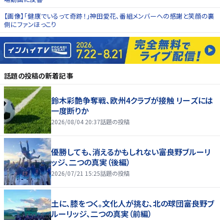
【画像】「健康でいるって奇跡！」神田愛花、番組メンバーへの感謝と笑顔の裏
側にファンほっこり
話題の投稿
の新着記事
鈴木彩艶争奪戦、欧州4クラブが接触 リーズには
一度断りか
2026/08/04 20:37
話題の投稿
優勝しても、消えるかもしれない――富良野ブルーリ
ッジ、二つの真実（後編）
2026/07/21 15:25
話題の投稿
土に、膝をつく。文化人が挑む、北の球団――富良野ブ
ルーリッジ、二つの真実（前編）