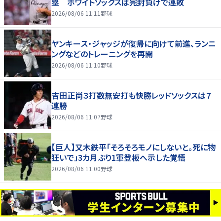
塁 ホワイトソックスは完封負けで連敗
2026/08/06 11:11
野球
ヤンキース・ジャッジが復帰に向けて前進、ランニ
ングなどのトレーニングを再開
2026/08/06 11:10
野球
吉田正尚３打数無安打も快勝レッドソックスは７
連勝
2026/08/06 11:07
野球
【巨人】又木鉄平「そろそろモノにしないと。死に物
狂いで」3カ月ぶり1軍登板へ示した覚悟
2026/08/06 11:00
野球