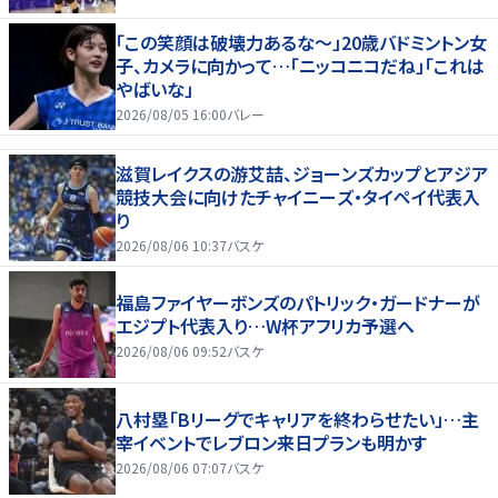
「この笑顔は破壊力あるな〜」20歳バドミントン女
子、カメラに向かって…「ニッコニコだね」「これは
やばいな」
2026/08/05 16:00
バレー
滋賀レイクスの游艾喆、ジョーンズカップとアジア
競技大会に向けたチャイニーズ・タイペイ代表入
り
2026/08/06 10:37
バスケ
福島ファイヤーボンズのパトリック・ガードナーが
エジプト代表入り…W杯アフリカ予選へ
2026/08/06 09:52
バスケ
八村塁「Bリーグでキャリアを終わらせたい」…主
宰イベントでレブロン来日プランも明かす
2026/08/06 07:07
バスケ