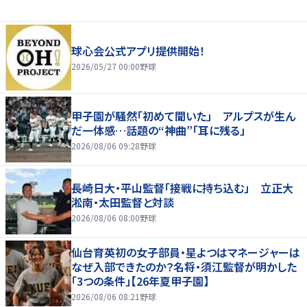
球心会公式アプリ提供開始！
2026/05/27 00:00
野球
甲子園が騒然「初めて聞いた」 アルプスが生ん
だ一体感…話題の“神曲”「耳に残る」
2026/08/06 09:28
野球
長崎日大・平山監督「接戦に持ち込む」 立正大
淞南・太田監督と対談
2026/08/06 08:00
野球
仙台育英初の女子部員・星よつはマネージャーは
なぜ入部できたのか？名将・須江監督が明かした
「3つの条件」【26年夏甲子園】
2026/08/06 08:21
野球