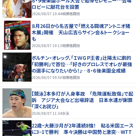
８・９後楽園ホール大会で追悼セレモニー…会場
ロビーに献花台を設置
2026/08/07 10:44
相撲格闘技
８月26日から名古屋で「燃える闘魂アントニオ猪
木展」開催 天山広吉らサイン会＆トークショー
も
2026/08/07 10:13
相撲格闘技
ボルチン・オレッグ、「ＩＷＧＰ王者」辻陽太に劇的
「初勝利」で首位…「好きのプロレスでオレが最強
の選手になりたいから！」…８・６後楽園全成績
2026/08/07 09:50
相撲格闘技
【競泳】本多灯が人身事故 「危険運転致傷」で起
訴 アジア大会など出場辞退 日本水連が謝罪
「深くお詫び」
2026/08/07 11:34
水泳
22歳・大藤沙月が2年連続8強！ 粘る米国エース
に3−1で勝利 準々決勝は中国勢と激突…WTT