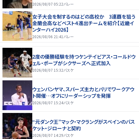
2026/08/07 05:22
バレー
女子大会を制するのはどの高校か 3連覇を狙う
金蘭会高などベスト４進出チームを紹介【近畿イ
ンターハイ2026】
2026/08/06 21:41
バレー
2度の優勝経験を持つケンテイビアス・コールドウ
ェル・ポープがシクサーズへ正式加入
2026/08/07 15:32
バスケ
ウェンバンヤマ、スパーズ主力とパリでワークアウ
ト開催…オフにリーダーシップを発揮
2026/08/07 15:24
バスケ
“元ダンク王”マック・マクラングがスペインのバス
ケット・ジローナと契約
2026/08/07 14:29
バスケ