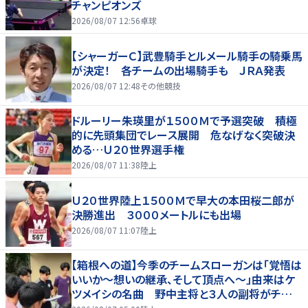
チャンピオンズ
2026/08/07 12:56
卓球
【シャーガーＣ】武豊騎手とルメール騎手の騎乗馬
が決定！ 各チームの出場騎手も ＪＲＡ発表
2026/08/07 12:48
その他競技
ドルーリー朱瑛里が１５００Ｍで予選突破 積極
的に先頭集団でレース展開 危なげなく突破決
める…Ｕ２０世界選手権
2026/08/07 11:38
陸上
Ｕ２０世界陸上１５００Ｍで早大の本田桜二郎が
決勝進出 ３０００メートルにも出場
2026/08/07 11:07
陸上
【箱根への道】今季のチームスローガンは「覚悟は
いいか～想いの継承、そして頂点へ～」由来はケ
ツメイシの名曲 野中主将と３人の副将がチーム