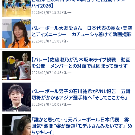
ハイ2026】
2026/08/07 15:25
バレー
バレーボール大友愛さん 日本代表の長女・美空
とディズニーシー カチューシャ着けて動画撮影
2026/08/07 15:08
バレー
【バレー】佐藤淑乃が乃木坂46ライブ観戦 動画
を公開 メンバーとの対面では固まって話せず
2026/08/07 10:46
バレー
バレーボール男子の石川祐希がVNL報告 五輪
切符がかかるアジア選手権へ「そしてここから」
2026/08/07 10:08
バレー
「誰かと思って…」元バレーボール日本代表 雰
囲気“激変”姿が話題「モデルさんみたいです」「め
ちゃキレイ」