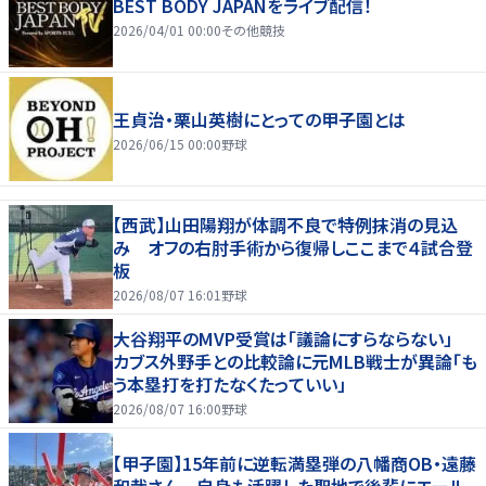
BEST BODY JAPANをライブ配信！
2026/04/01 00:00
その他競技
王貞治・栗山英樹にとっての甲子園とは
2026/06/15 00:00
野球
【西武】山田陽翔が体調不良で特例抹消の見込
み オフの右肘手術から復帰しここまで４試合登
板
2026/08/07 16:01
野球
大谷翔平のMVP受賞は「議論にすらならない」
カブス外野手との比較論に元MLB戦士が異論「も
う本塁打を打たなくたっていい」
2026/08/07 16:00
野球
【甲子園】15年前に逆転満塁弾の八幡商OB・遠藤