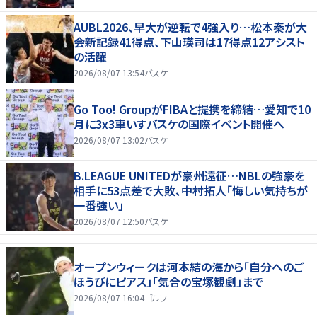
AUBL2026、早大が逆転で4強入り…松本秦が大
会新記録41得点、下山瑛司は17得点12アシスト
の活躍
2026/08/07 13:54
バスケ
Go Too! GroupがFIBAと提携を締結…愛知で10
月に3x3車いすバスケの国際イベント開催へ
2026/08/07 13:02
バスケ
B.LEAGUE UNITEDが豪州遠征…NBLの強豪を
相手に53点差で大敗、中村拓人「悔しい気持ちが
一番強い」
2026/08/07 12:50
バスケ
オープンウィークは河本結の海から「自分へのご
ほうびにピアス」「気合の宝塚観劇」まで
2026/08/07 16:04
ゴルフ