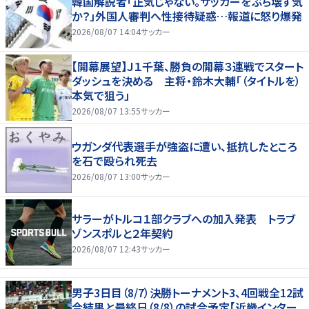
韓国解説者「正気じゃない。サッカーをぶち壊す気
か？」外国人審判へ性接待疑惑…報道に怒り爆発
2026/08/07 14:04
サッカー
【開幕展望】Ｊ１千葉、勝負の開幕３連戦でスタート
ダッシュを決める 主将・鈴木大輔「（タイトルを）
本気で狙う」
2026/08/07 13:55
サッカー
ウガンダ代表選手が強盗に遭い、抵抗したところ
を石で殴られ死去
2026/08/07 13:00
サッカー
サラーがトルコ１部クラブへの加入発表 トラブ
ゾンスポルと２年契約
2026/08/07 12:43
サッカー
男子3日目（8/7）決勝トーナメント3、4回戦全12試
合結果と最終日（8/8）の試合予定【近畿インター