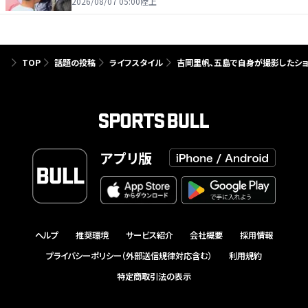
を引っ張る…夏合宿特集第１弾、国学院大
2026/08/07 05:00
陸上
TOP
話題の投稿
ライフスタイル
吉岡里帆、五島で自身が撮影したショ
アプリ版
ヘルプ
推奨環境
サービス紹介
会社概要
採用情報
プライバシーポリシー（外部送信規律対応含む）
利用規約
特定商取引法の表示