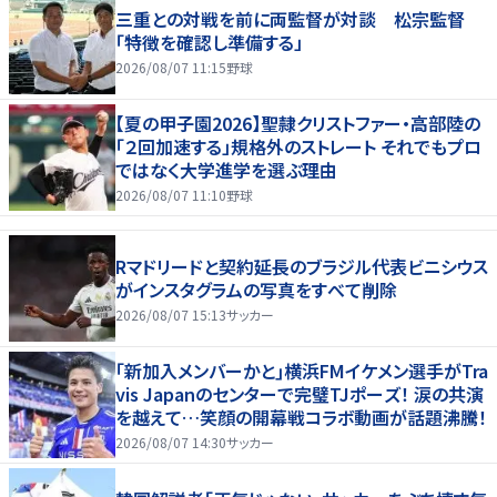
三重との対戦を前に両監督が対談 松宗監督
「特徴を確認し準備する」
2026/08/07 11:15
野球
【夏の甲子園2026】聖隷クリストファー・高部陸の
「２回加速する」規格外のストレート それでもプロ
ではなく大学進学を選ぶ理由
2026/08/07 11:10
野球
Rマドリードと契約延長のブラジル代表ビニシウス
がインスタグラムの写真をすべて削除
2026/08/07 15:13
サッカー
｢新加入メンバーかと｣横浜FMイケメン選手がTra
vis Japanのセンターで完璧TJポーズ！ 涙の共演
を越えて…笑顔の開幕戦コラボ動画が話題沸騰！
2026/08/07 14:30
サッカー