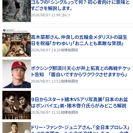
ゴルフの「シングル」って何？ 初心者向けに意味と
すごさを解説します。
2026/08/07 11:00
ゴルフ
高木菜那さん、仲良しの五輪金メダリストの誕生
日を祝福「かわゆい」「お二人とも素敵な笑顔」
2026/08/07 14:20
相撲格闘技
ボクシング那須川天心が井上拓真との再戦チケッ
ト告知 「面白いですからワクワクさせますから」
2026/08/07 12:52
相撲格闘技
９日からスタート猪木VSアリ写真展「日本のお盆
はボンバイエ」弟・猪木啓介氏らがみどころ解説
2026/08/07 11:52
相撲格闘技
ドリー・ファンク・ジュニアさん、「全日本プロレス」