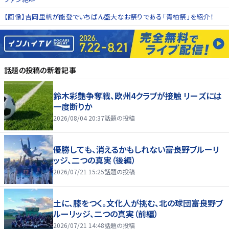
【画像】吉岡里帆が能登でいちばん盛大なお祭りである「青柏祭」を紹介！
話題の投稿
の新着記事
鈴木彩艶争奪戦、欧州4クラブが接触 リーズには
一度断りか
2026/08/04 20:37
話題の投稿
優勝しても、消えるかもしれない――富良野ブルーリ
ッジ、二つの真実（後編）
2026/07/21 15:25
話題の投稿
土に、膝をつく。文化人が挑む、北の球団――富良野ブ
ルーリッジ、二つの真実（前編）
2026/07/21 14:48
話題の投稿