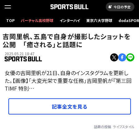
今日の予定
TOP
バーチャル高校野球
インターハイ
東京六大学野球
dodaSPO
（新しいタブ
吉岡里帆、五島で自身が撮影したショットを
公開 「癒される」と話題に
2025.05.21 18:47
女優の吉岡里帆が21日、自身のインスタグラムを更新し
た。【画像】「大変光栄で重要な任務」吉岡里帆が『第三回
TIMF 特別…
記事全文を見る
話題の投稿
ライフスタイル