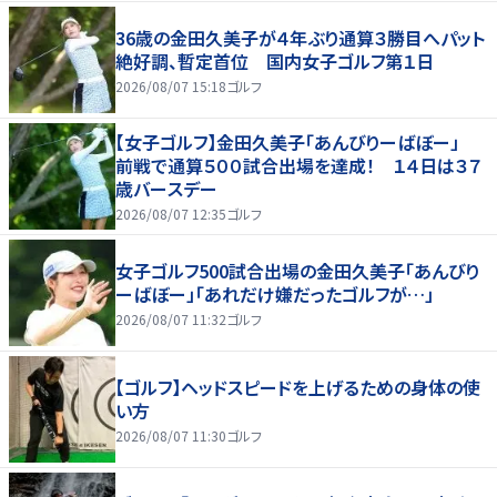
36歳の金田久美子が４年ぶり通算３勝目へパット
絶好調、暫定首位 国内女子ゴルフ第１日
2026/08/07 15:18
ゴルフ
【女子ゴルフ】金田久美子「あんびりーばぼー」
前戦で通算５００試合出場を達成！ １４日は３７
歳バースデー
2026/08/07 12:35
ゴルフ
女子ゴルフ500試合出場の金田久美子「あんびり
ーばぼー」「あれだけ嫌だったゴルフが…」
2026/08/07 11:32
ゴルフ
【ゴルフ】ヘッドスピードを上げるための身体の使
い方
2026/08/07 11:30
ゴルフ