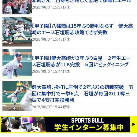
和哉さん 自身も活躍した聖地で後輩にエール
2026/08/07 15:57
野球
【甲子園】八幡商は15年ぶり勝利ならず 健大高
崎のエース石垣聡志攻略できず完敗
2026/08/07 15:45
野球
【甲子園】健大高崎が２年ぶり白星 ２年生エー
ス石垣聡志が11Ｋ完投 ５回にビッグイニング
2026/08/07 15:44
野球
健大高崎、投打に圧倒で２年ぶりの初戦突破 五
回に集中打で一挙６点 石垣が毎回の１１奪三
振で４安打完投勝利
2026/08/07 15:44
野球