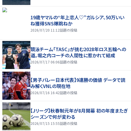
19歳ヤマルの“年上恋人♡”ガルシア、50万いい
ね獲得SNS爆跳ねか
2026/07/20 11:12
話題の投稿
競泳チーム「TASC」が挑む2028年ロス五輪への
道。堀之内コーチの人間性に惹かれて結成
2026/07/17 06:06
話題の投稿
【男子バレー日本代表】9連勝の価値 データで読
み解くVNLの現在地
2026/07/16 16:42
話題の投稿
【Jリーグ】秋春制元年が8月開幕 初の年度またぎ
シーズンで何が変わる
2026/07/15 15:55
話題の投稿