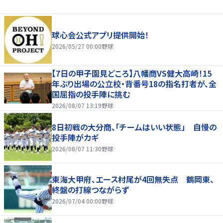
球心会公式アプリ提供開始！
2026/05/27 00:00
野球
【7日の甲子園見どころ】八幡商VS健大高崎！15
年ぶり出場の公立校・背番号18の指名打者が、全
国屈指の投手陣に挑む
2026/08/07 13:19
野球
8日初戦の大分商、「チームはいい状態」 自慢の
投手陣がカギ
2026/08/07 11:30
野球
東海大甲府、エース村尾が4回無失点 鶴岡東、
終盤の打線つながらず
2026/07/04 00:00
野球