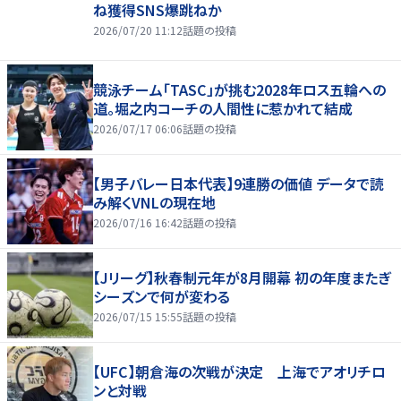
ね獲得SNS爆跳ねか
2026/07/20 11:12
話題の投稿
競泳チーム「TASC」が挑む2028年ロス五輪への
道。堀之内コーチの人間性に惹かれて結成
2026/07/17 06:06
話題の投稿
【男子バレー日本代表】9連勝の価値 データで読
み解くVNLの現在地
2026/07/16 16:42
話題の投稿
【Jリーグ】秋春制元年が8月開幕 初の年度またぎ
シーズンで何が変わる
2026/07/15 15:55
話題の投稿
【UFC】朝倉海の次戦が決定 上海でアオリチロ
ンと対戦