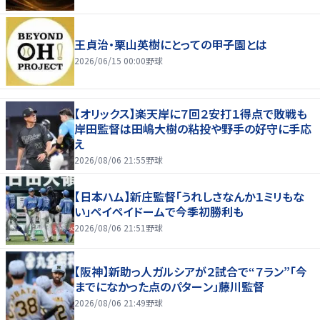
王貞治・栗山英樹にとっての甲子園とは
2026/06/15 00:00
野球
【オリックス】楽天岸に７回２安打１得点で敗戦も
岸田監督は田嶋大樹の粘投や野手の好守に手応
え
2026/08/06 21:55
野球
【日本ハム】新庄監督「うれしさなんか１ミリもな
い」ペイペイドームで今季初勝利も
2026/08/06 21:51
野球
【阪神】新助っ人ガルシアが２試合で“７ラン”「今
までになかった点のパターン」藤川監督
2026/08/06 21:49
野球