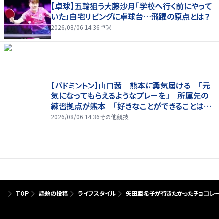
【卓球】五輪狙う大藤沙月「学校へ行く前にやって
いた」自宅リビングに卓球台…飛躍の原点とは？
2026/08/06 14:36
卓球
【バドミントン】山口茜 熊本に勇気届ける 「元
気になってもらえるようなプレーを」 所属先の
練習拠点が熊本 「好きなことができることは当
たり前じゃない」
2026/08/06 14:36
その他競技
TOP
話題の投稿
ライフスタイル
矢田亜希子が行きたかったチョコレー