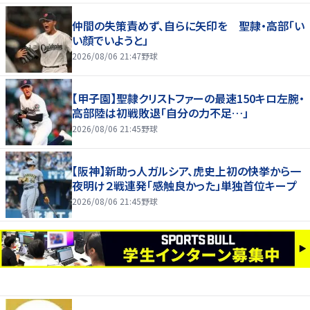
仲間の失策責めず、自らに矢印を 聖隷・高部「い
い顔でいようと」
2026/08/06 21:47
野球
【甲子園】聖隷クリストファーの最速150キロ左腕・
高部陸は初戦敗退「自分の力不足…」
2026/08/06 21:45
野球
【阪神】新助っ人ガルシア、虎史上初の快挙から一
夜明け２戦連発「感触良かった」単独首位キープ
2026/08/06 21:45
野球