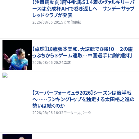
【注目馬動向】府中牝馬Ｓ１４着のヴァルキリーバ
ースは京成杯ＡＨで巻き返しへ サンデーサラブ
レッドクラブが発表
2026/08/06 20:15
その他競技
【卓球】18歳張本美和、大逆転で８強！０－２の崖
っぷちから３ゲーム連取…中国選手に劇的勝利
2026/08/06 20:24
卓球
【スーパーフォーミュラ2026】シーズンは後半戦
へ……ランキングトップを独走する太田格之進の
勢いは続くのか
2026/08/06 16:32
モータースポーツ