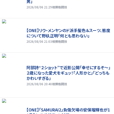
男」
2026/08/06 21:29
相撲格闘技
【ONE】リウ・メンヤンのド派手髪色＆スーツ、態度
について野杁正明「何とも思わない」
2026/08/06 21:03
相撲格闘技
阿部詩“２ショット”で近影公開「幸せにするぞ〜」
２歳になった愛犬をギュッ！「人形かと」「どっちも
かわいすぎる」
2026/08/06 20:40
相撲格闘技
【ONE】「SAMURAI2」負傷欠場の安保瑠輝也が1