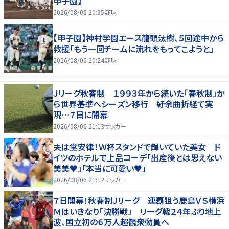
甲子園】
2026/08/06 20:35
野球
【甲子園】神村学園エース龍頭汰樹、５回途中から
救援「もう一回チームに流れをもってこようと」
2026/08/06 20:24
野球
Ｊリーグ秋春制 １９９３年から続いた「春秋制」か
ら世界基準へシーズン移行 紆余曲折経て実
現…７日に開幕
2026/08/06 21:13
サッカー
夫は堂安律！Ｗ杯スタンドで輝いていた美女 ド
イツのホテルで上品コーデ「出産後とは思えない
美美♥」「本当に可愛い♥」
2026/08/06 21:12
サッカー
７日開幕！秋春制Ｊリーグ 連覇狙う鹿島ＶＳ横浜
Ｍはいきなり「決勝戦」 リーグ戦２４年ぶり地上
波、国立初の６万人超観衆動員へ