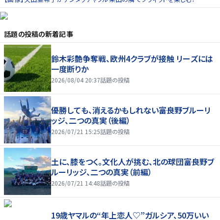
話題の投稿
の新着記事
鈴木彩艶争奪戦、欧州4クラブが接触 リーズには
一度断りか
2026/08/04 20:37
話題の投稿
優勝しても、消えるかもしれない――富良野ブルーリ
ッジ、二つの真実（後編）
2026/07/21 15:25
話題の投稿
土に、膝をつく。文化人が挑む、北の球団――富良野ブ
ルーリッジ、二つの真実（前編）
2026/07/21 14:48
話題の投稿
19歳ヤマルの“年上恋人♡”ガルシア、50万いい