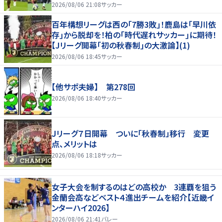
2026/08/06 21:08
サッカー
百年構想リーグは西の｢7勝3敗｣！鹿島は｢早川依
存｣から脱却を！柏の｢時代遅れサッカー｣に期待！
【Jリーグ開幕｢初の秋春制｣の大激論】(1)
2026/08/06 18:45
サッカー
【他サポ夫婦】 第278回
2026/08/06 18:40
サッカー
Ｊリーグ７日開幕 ついに「秋春制」移行 変更
点、メリットは
2026/08/06 18:18
サッカー
女子大会を制するのはどの高校か 3連覇を狙う
金蘭会高などベスト４進出チームを紹介【近畿イ
ンターハイ2026】
2026/08/06 21:41
バレー