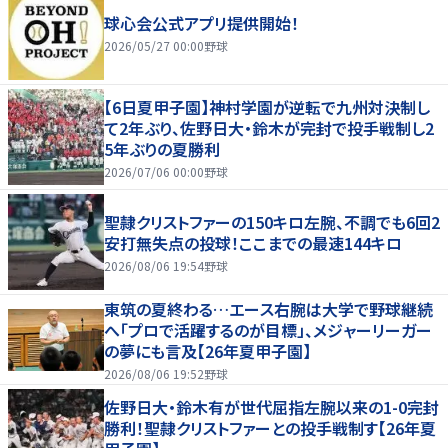
球心会公式アプリ提供開始！
2026/05/27 00:00
野球
【6日夏甲子園】神村学園が逆転で九州対決制し
て2年ぶり、佐野日大・鈴木が完封で投手戦制し2
5年ぶりの夏勝利
2026/07/06 00:00
野球
聖隷クリストファーの150キロ左腕、不調でも6回2
安打無失点の投球！ここまでの最速144キロ
2026/08/06 19:54
野球
東筑の夏終わる…エース右腕は大学で野球継続
へ「プロで活躍するのが目標」、メジャーリーガー
の夢にも言及【26年夏甲子園】
2026/08/06 19:52
野球
佐野日大・鈴木有が世代屈指左腕以来の1-0完封
勝利！聖隷クリストファーとの投手戦制す【26年夏