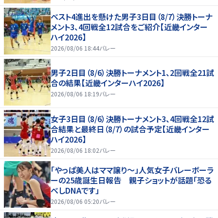
ベスト4進出を懸けた男子3日目（8/7）決勝トーナ
メント3、4回戦全12試合をご紹介【近畿インター
ハイ2026】
2026/08/06 18:44
バレー
男子2日目（8/6）決勝トーナメント1、2回戦全21試
合の結果【近畿インターハイ2026】
2026/08/06 18:19
バレー
女子3日目（8/6）決勝トーナメント3、4回戦全12試
合結果と最終日（8/7）の試合予定【近畿インター
ハイ2026】
2026/08/06 18:02
バレー
「やっぱ美人はママ譲り～」人気女子バレーボーラ
ーの25歳誕生日報告 親子ショットが話題「恐る
べしDNAです」
2026/08/06 05:20
バレー