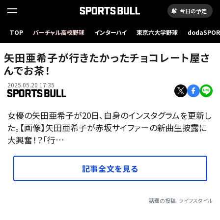
今日の予定
TOP
バーチャル高校野球
インターハイ
東京六大学野球
dodaSPO
（新しいタブ
矢田亜希子が行きたかったチョコレート屋さ
んでお茶！
2025.05.20 17:35
女優の矢田亜希子が20日、自身のインスタグラムを更新し
た。【画像】矢田亜希子が赤坂サイファーの新曲生披露に
大興奮！？「行…
記事全文を見る
話題の投稿
ライフスタイル