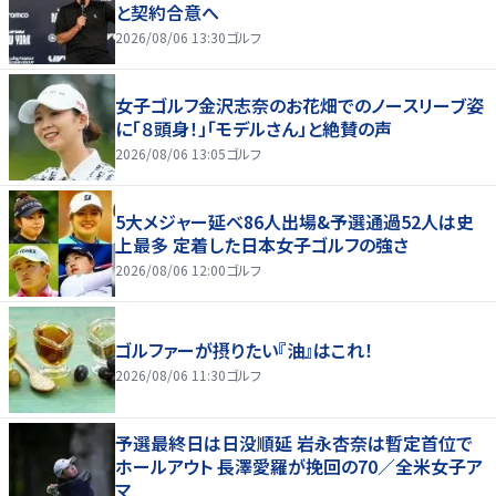
と契約合意へ
2026/08/06 13:30
ゴルフ
女子ゴルフ金沢志奈のお花畑でのノースリーブ姿
に「８頭身！」「モデルさん」と絶賛の声
2026/08/06 13:05
ゴルフ
5大メジャー延べ86人出場&予選通過52人は史
上最多 定着した日本女子ゴルフの強さ
2026/08/06 12:00
ゴルフ
ゴルファーが摂りたい『油』はこれ！
2026/08/06 11:30
ゴルフ
予選最終日は日没順延 岩永杏奈は暫定首位で
ホールアウト 長澤愛羅が挽回の70／全米女子ア
マ