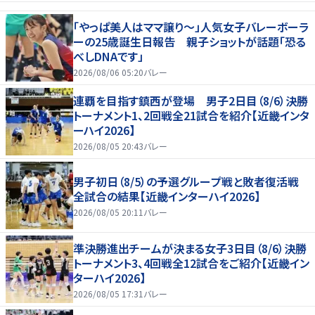
「やっぱ美人はママ譲り～」人気女子バレーボーラ
ーの25歳誕生日報告 親子ショットが話題「恐る
べしDNAです」
2026/08/06 05:20
バレー
連覇を目指す鎮西が登場 男子2日目（8/6）決勝
トーナメント1、2回戦全21試合を紹介【近畿インタ
ーハイ2026】
2026/08/05 20:43
バレー
男子初日（8/5）の予選グループ戦と敗者復活戦
全試合の結果【近畿インターハイ2026】
2026/08/05 20:11
バレー
準決勝進出チームが決まる女子3日目（8/6）決勝
トーナメント3、4回戦全12試合をご紹介【近畿イン
ターハイ2026】
2026/08/05 17:31
バレー