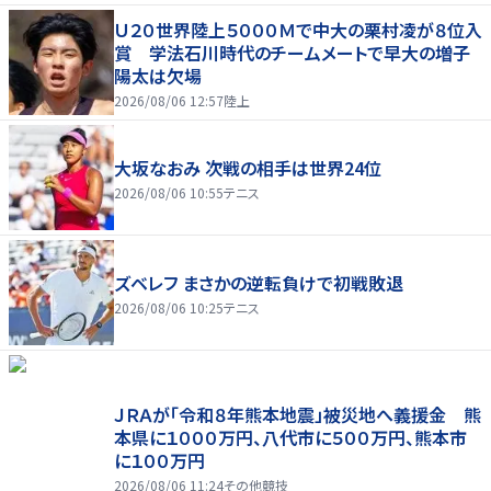
Ｕ２０世界陸上５０００Ｍで中大の栗村凌が８位入
賞 学法石川時代のチームメートで早大の増子
陽太は欠場
2026/08/06 12:57
陸上
大坂なおみ 次戦の相手は世界24位
2026/08/06 10:55
テニス
ズベレフ まさかの逆転負けで初戦敗退
2026/08/06 10:25
テニス
ＪＲＡが「令和８年熊本地震」被災地へ義援金 熊
本県に１０００万円、八代市に５００万円、熊本市
に１００万円
2026/08/06 11:24
その他競技