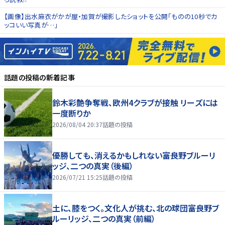
【画像】出水麻衣がかが屋・加賀が撮影したショットを公開「ものの10秒でカ
ッコいい写真が…」
話題の投稿
の新着記事
鈴木彩艶争奪戦、欧州4クラブが接触 リーズには
一度断りか
2026/08/04 20:37
話題の投稿
優勝しても、消えるかもしれない――富良野ブルーリ
ッジ、二つの真実（後編）
2026/07/21 15:25
話題の投稿
土に、膝をつく。文化人が挑む、北の球団――富良野ブ
ルーリッジ、二つの真実（前編）