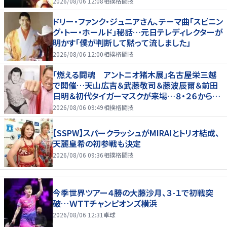
2026/08/06 12:08
相撲格闘技
ドリー・ファンク・ジュニアさん、テーマ曲「スピニン
グ・トー・ホールド」秘話…元日テレディレクターが
明かす「僕が判断して黙って流しました」
2026/08/06 12:00
相撲格闘技
「燃える闘魂 アントニオ猪木展」名古屋栄三越
で開催…天山広吉＆武藤敬司＆藤波辰爾＆前田
日明＆初代タイガーマスクが来場…８・２６から９・
７まで
2026/08/06 09:49
相撲格闘技
【SSPW】スパークラッシュがMIRAIとトリオ結成、
天麗皇希の初参戦も決定
2026/08/06 09:36
相撲格闘技
今季世界ツアー４勝の大藤沙月、３-１で初戦突
破…ＷＴＴチャンピオンズ横浜
2026/08/06 12:31
卓球