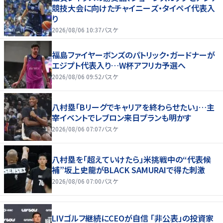
競技大会に向けたチャイニーズ・タイペイ代表入
り
2026/08/06 10:37
バスケ
福島ファイヤーボンズのパトリック・ガードナーが
エジプト代表入り…W杯アフリカ予選へ
2026/08/06 09:52
バスケ
八村塁「Bリーグでキャリアを終わらせたい」…主
宰イベントでレブロン来日プランも明かす
2026/08/06 07:07
バスケ
八村塁を「超えていけたら」米挑戦中の“代表候
補”坂上史龍がBLACK SAMURAIで得た刺激
2026/08/06 07:00
バスケ
LIVゴルフ継続にCEOが自信 「非公表」の投資家