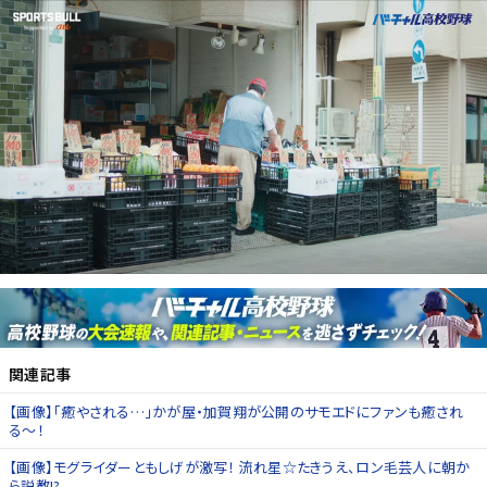
関連記事
【画像】「癒やされる…」かが屋・加賀翔が公開のサモエドにファンも癒され
る〜！
【画像】モグライダーともしげが激写！ 流れ星☆たきうえ、ロン毛芸人に朝か
ら説教!?