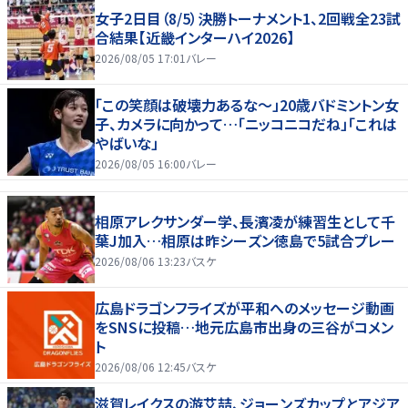
女子2日目（8/5）決勝トーナメント1、2回戦全23試
合結果【近畿インターハイ2026】
2026/08/05 17:01
バレー
「この笑顔は破壊力あるな〜」20歳バドミントン女
子、カメラに向かって…「ニッコニコだね」「これは
やばいな」
2026/08/05 16:00
バレー
相原アレクサンダー学、長濱凌が練習生として千
葉J加入…相原は昨シーズン徳島で5試合プレー
2026/08/06 13:23
バスケ
広島ドラゴンフライズが平和へのメッセージ動画
をSNSに投稿…地元広島市出身の三谷がコメン
ト
2026/08/06 12:45
バスケ
滋賀レイクスの游艾喆、ジョーンズカップとアジア