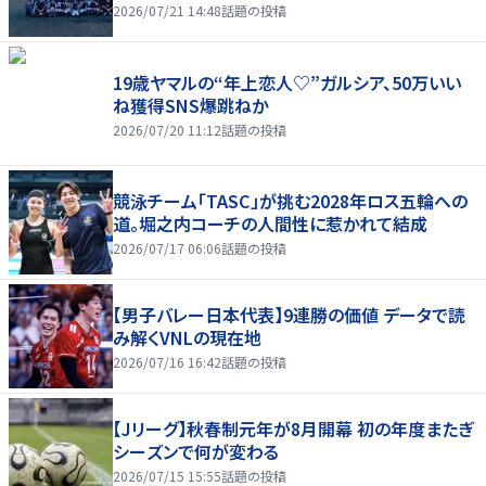
2026/07/21 14:48
話題の投稿
19歳ヤマルの“年上恋人♡”ガルシア、50万いい
ね獲得SNS爆跳ねか
2026/07/20 11:12
話題の投稿
競泳チーム「TASC」が挑む2028年ロス五輪への
道。堀之内コーチの人間性に惹かれて結成
2026/07/17 06:06
話題の投稿
【男子バレー日本代表】9連勝の価値 データで読
み解くVNLの現在地
2026/07/16 16:42
話題の投稿
【Jリーグ】秋春制元年が8月開幕 初の年度またぎ
シーズンで何が変わる
2026/07/15 15:55
話題の投稿