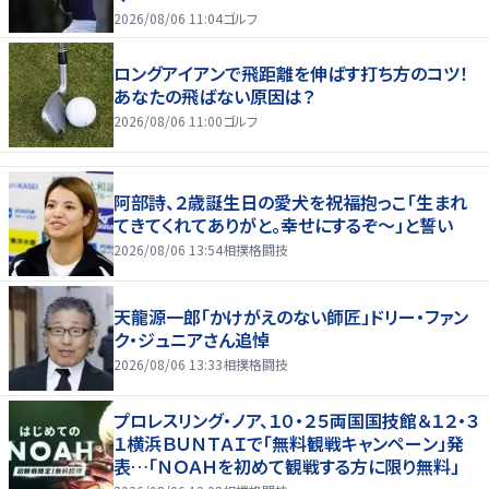
2026/08/06 11:04
ゴルフ
ロングアイアンで飛距離を伸ばす打ち方のコツ！
あなたの飛ばない原因は？
2026/08/06 11:00
ゴルフ
阿部詩、２歳誕生日の愛犬を祝福抱っこ「生まれ
てきてくれてありがと。幸せにするぞ～」と誓い
2026/08/06 13:54
相撲格闘技
天龍源一郎「かけがえのない師匠」ドリー・ファン
ク・ジュニアさん追悼
2026/08/06 13:33
相撲格闘技
プロレスリング・ノア、１０・２５両国国技館＆１２・３
１横浜ＢＵＮＴＡＩで「無料観戦キャンペーン」発
表…「ＮＯＡＨを初めて観戦する方に限り無料」