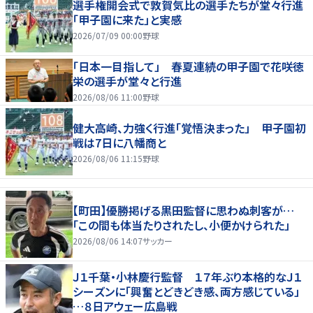
選手権開会式で敦賀気比の選手たちが堂々行進
「甲子園に来た」と実感
2026/07/09 00:00
野球
「日本一目指して」 春夏連続の甲子園で花咲徳
栄の選手が堂々と行進
2026/08/06 11:00
野球
健大高崎、力強く行進「覚悟決まった」 甲子園初
戦は7日に八幡商と
2026/08/06 11:15
野球
【町田】優勝掲げる黒田監督に思わぬ刺客が…
「この間も体当たりされたし、小便かけられた」
2026/08/06 14:07
サッカー
Ｊ１千葉・小林慶行監督 １７年ぶり本格的なＪ１
シーズンに「興奮とどきどき感、両方感じている」
…８日アウェー広島戦