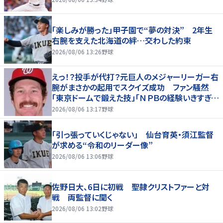
「楽しみが勝った」甲子園で“夢の対決” 2年生
右腕を支えた北海道の絆…交わした約束
2026/08/06 13:26
野球
えっ！？投手が代打？元巨人のメジャーリーガー右
腕がまさかの起用でスクイズ成功 ファン騒然
「東京ドームで鍛えた技」「ＮＰＢの経験いきすぎて
るわｗ」
2026/08/06 13:17
野球
「引っ張っていくじゃない」 仙台育英・須江監督
が求める“令和のリーダー像”
2026/08/06 13:06
野球
佐野日大、6日に初戦 聖隷クリストファーと対
戦 両監督に聞く
2026/08/06 13:02
野球