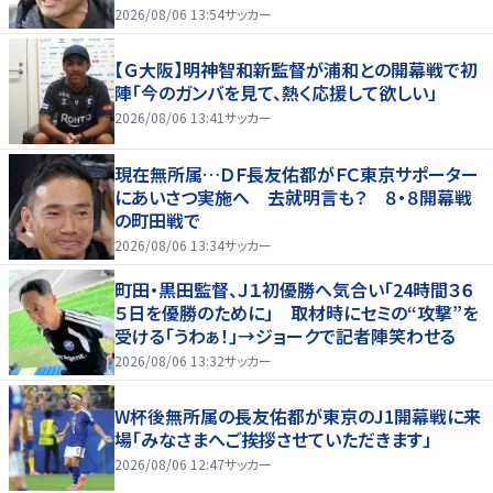
2026/08/06 13:54
サッカー
【Ｇ大阪】明神智和新監督が浦和との開幕戦で初
陣「今のガンバを見て、熱く応援して欲しい」
2026/08/06 13:41
サッカー
現在無所属…ＤＦ長友佑都がＦＣ東京サポーター
にあいさつ実施へ 去就明言も？ ８・８開幕戦
の町田戦で
2026/08/06 13:34
サッカー
町田・黒田監督、Ｊ１初優勝へ気合い「24時間３６
５日を優勝のために」 取材時にセミの“攻撃”を
受ける「うわぁ！」→ジョークで記者陣笑わせる
2026/08/06 13:32
サッカー
W杯後無所属の長友佑都が東京のJ1開幕戦に来
場「みなさまへご挨拶させていただきます」
2026/08/06 12:47
サッカー