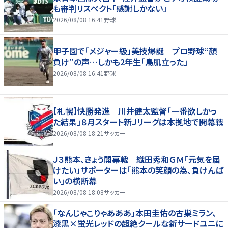
も審判リスペクト「感謝しかない」
2026/08/08 16:41
野球
甲子園で「メジャー級」美技爆誕 プロ野球“顔
負け”の声…しかも2年生「鳥肌立った」
2026/08/08 16:41
野球
【札幌】快勝発進 川井健太監督「一番欲しかっ
た結果」８月スタート新Ｊリーグは本拠地で開幕戦
2026/08/08 18:21
サッカー
Ｊ３熊本、きょう開幕戦 織田秀和ＧＭ「元気を届
けたい」サポーターは「熊本の笑顔の為、負けんば
い」の横断幕
2026/08/08 18:08
サッカー
｢なんじゃこりゃあああ｣本田圭佑の古巣ミラン、
漆黒×蛍光レッドの超絶クールな新サードユニに