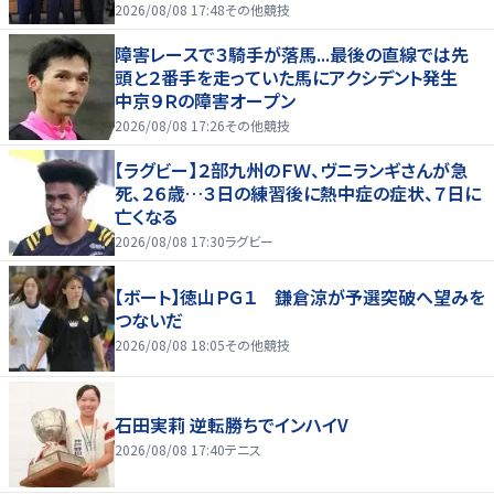
2026/08/08 17:48
その他競技
障害レースで３騎手が落馬...最後の直線では先
頭と２番手を走っていた馬にアクシデント発生
中京９Ｒの障害オープン
2026/08/08 17:26
その他競技
【ラグビー】２部九州のＦＷ、ヴニランギさんが急
死、２６歳…３日の練習後に熱中症の症状、７日に
亡くなる
2026/08/08 17:30
ラグビー
【ボート】徳山ＰＧ１ 鎌倉涼が予選突破へ望みを
つないだ
2026/08/08 18:05
その他競技
石田実莉 逆転勝ちでインハイV
2026/08/08 17:40
テニス