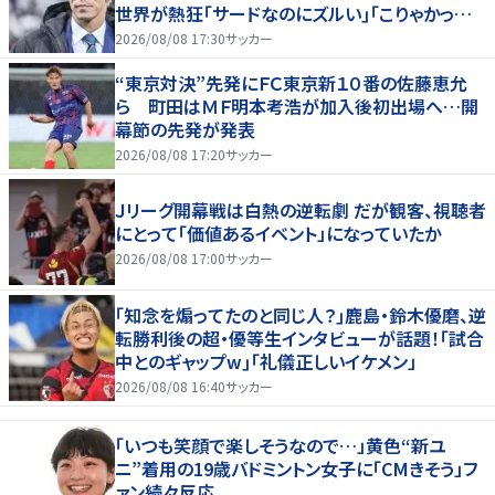
世界が熱狂｢サードなのにズルい｣｢こりゃかっけ
えわ｣
2026/08/08 17:30
サッカー
“東京対決”先発にＦＣ東京新１０番の佐藤恵允
ら 町田はＭＦ明本考浩が加入後初出場へ…開
幕節の先発が発表
2026/08/08 17:20
サッカー
Ｊリーグ開幕戦は白熱の逆転劇 だが観客、視聴者
にとって「価値あるイベント」になっていたか
2026/08/08 17:00
サッカー
｢知念を煽ってたのと同じ人？｣鹿島・鈴木優磨、逆
転勝利後の超・優等生インタビューが話題！｢試合
中とのギャップw｣｢礼儀正しいイケメン」
2026/08/08 16:40
サッカー
「いつも笑顔で楽しそうなので…」黄色“新ユ
ニ”着用の19歳バドミントン女子に「CMきそう」フ
ァン続々反応