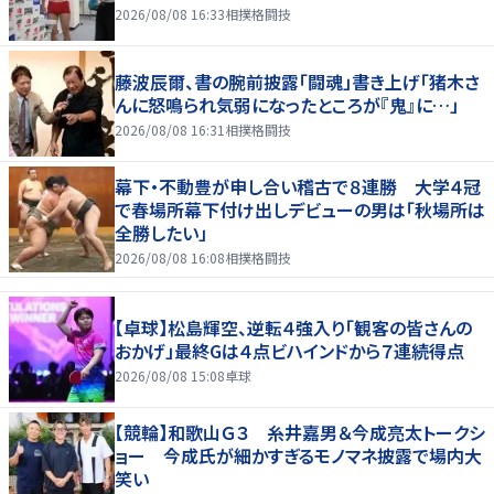
2026/08/08 16:33
相撲格闘技
藤波辰爾、書の腕前披露「闘魂」書き上げ「猪木さ
んに怒鳴られ気弱になったところが『鬼』に…」
2026/08/08 16:31
相撲格闘技
幕下・不動豊が申し合い稽古で８連勝 大学４冠
で春場所幕下付け出しデビューの男は「秋場所は
全勝したい」
2026/08/08 16:08
相撲格闘技
【卓球】松島輝空、逆転４強入り「観客の皆さんの
おかげ」最終Gは４点ビハインドから７連続得点
2026/08/08 15:08
卓球
【競輪】和歌山Ｇ３ 糸井嘉男＆今成亮太トークシ
ョー 今成氏が細かすぎるモノマネ披露で場内大
笑い