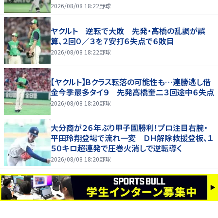
2026/08/08 18:22
野球
ヤクルト 逆転で大敗 先発・高橋の乱調が誤
算、２回０／３を７安打６失点で６敗目
2026/08/08 18:22
野球
【ヤクルト】Bクラス転落の可能性も…連勝逃し借
金今季最多タイ９ 先発高橋奎二３回途中６失点
2026/08/08 18:20
野球
大分商が２６年ぶり甲子園勝利！プロ注目右腕・
平田玲翔登場で流れ一変 ＤＨ解除救援登板、１
５０キロ超連発で圧巻火消しで逆転導く
2026/08/08 18:20
野球