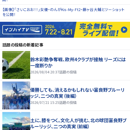
【画像】「さいこおお！！」女優・のんがKis-My-Ft2・藤ヶ谷大輔とツーショット
を公開！
話題の投稿
の新着記事
鈴木彩艶争奪戦、欧州4クラブが接触 リーズには
一度断りか
2026/08/04 20:37
話題の投稿
優勝しても、消えるかもしれない――富良野ブルーリ
ッジ、二つの真実（後編）
2026/07/21 15:25
話題の投稿
土に、膝をつく。文化人が挑む、北の球団――富良野ブ
ルーリッジ、二つの真実（前編）