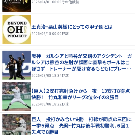
2026/04/01 00:00
その他競技
王貞治・栗山英樹にとっての甲子園とは
2026/06/15 00:00
野球
阪神 ガルシアと熊谷が交錯のアクシデント ガ
ルシアは熊谷の左肘が顔面に直撃もボールはこ
ぼさず トレーナーが駆け寄るもともにプレー続
行 直後に３連打食らう
2026/08/08 18:34
野球
【巨人】２安打完封負けから一夜…13安打８得点
快勝！ 竹丸和幸がリーグ3位タイの８勝目
2026/08/08 18:22
野球
巨人 投打かみ合い快勝 打線が同点の三回に
一挙５得点 先発・竹丸は後半戦初勝利、６回１
失点で８勝目