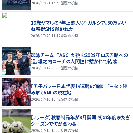
2026/07/21 14:48
話題の投稿
19歳ヤマルの“年上恋人♡”ガルシア、50万いい
ね獲得SNS爆跳ねか
2026/07/20 11:12
話題の投稿
競泳チーム「TASC」が挑む2028年ロス五輪への
道。堀之内コーチの人間性に惹かれて結成
2026/07/17 06:06
話題の投稿
【男子バレー日本代表】9連勝の価値 データで読
み解くVNLの現在地
2026/07/16 16:42
話題の投稿
【Jリーグ】秋春制元年が8月開幕 初の年度またぎ
シーズンで何が変わる
2026/07/15 15:55
話題の投稿