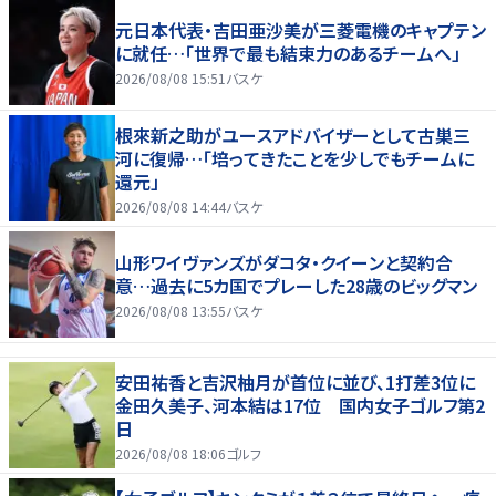
元日本代表・吉田亜沙美が三菱電機のキャプテン
に就任…「世界で最も結束力のあるチームへ」
2026/08/08 15:51
バスケ
根來新之助がユースアドバイザーとして古巣三
河に復帰…「培ってきたことを少しでもチームに
還元」
2026/08/08 14:44
バスケ
山形ワイヴァンズがダコタ・クイーンと契約合
意…過去に5カ国でプレーした28歳のビッグマン
2026/08/08 13:55
バスケ
安田祐香と吉沢柚月が首位に並び、1打差3位に
金田久美子、河本結は17位 国内女子ゴルフ第2
日
2026/08/08 18:06
ゴルフ