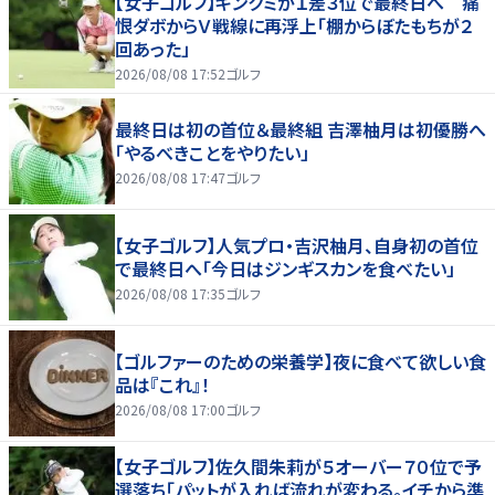
【女子ゴルフ】キンクミが１差３位で最終日へ 痛
恨ダボからＶ戦線に再浮上「棚からぼたもちが２
回あった」
2026/08/08 17:52
ゴルフ
最終日は初の首位＆最終組 吉澤柚月は初優勝へ
「やるべきことをやりたい」
2026/08/08 17:47
ゴルフ
【女子ゴルフ】人気プロ・吉沢柚月、自身初の首位
で最終日へ「今日はジンギスカンを食べたい」
2026/08/08 17:35
ゴルフ
【ゴルファーのための栄養学】夜に食べて欲しい食
品は『これ』！
2026/08/08 17:00
ゴルフ
【女子ゴルフ】佐久間朱莉が５オーバー７０位で予
選落ち「パットが入れば流れが変わる。イチから準