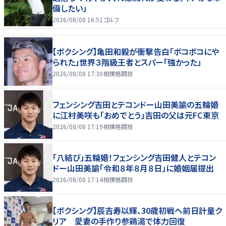
備したい」
2026/08/08 16:51
ゴルフ
【ボクシング】亀田和毅が衝撃告白「ボコボコにや
られた」世界３階級王者とスパー「強かった」
2026/08/08 17:30
相撲格闘技
フェンシング吉田とテコンドー山田美諭の五輪婚
に江村美咲も「おめでとう」吉田の父は元FC東京
2026/08/08 17:19
相撲格闘技
「八結び」五輪婚！フェンシング吉田健人とテコン
ドー山田美諭「令和８年８月８日」に婚姻届提出
2026/08/08 17:14
相撲格闘技
【ボクシング】辰吉寿以輝、30歳初戦へ前日計量ク
リア 愛妻の手作り参鶏湯で体力回復