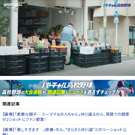
関連記事
【画像】「素敵な親子… ミーママ＆のんちゃん」井川遥＆のん、笑顔での顔寄
せ2ショットにファン歓喜！
【画像】「美しすぎます…」俳優・のん、“きらきら井川遥”とのツーショット公
開！