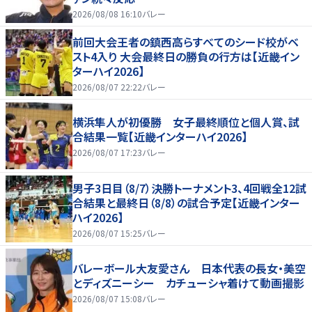
2026/08/08 16:10
バレー
前回大会王者の鎮西高らすべてのシード校がベ
スト4入り 大会最終日の勝負の行方は【近畿イン
ターハイ2026】
2026/08/07 22:22
バレー
横浜隼人が初優勝 女子最終順位と個人賞、試
合結果一覧【近畿インターハイ2026】
2026/08/07 17:23
バレー
男子3日目（8/7）決勝トーナメント3、4回戦全12試
合結果と最終日（8/8）の試合予定【近畿インター
ハイ2026】
2026/08/07 15:25
バレー
バレーボール大友愛さん 日本代表の長女・美空
とディズニーシー カチューシャ着けて動画撮影
2026/08/07 15:08
バレー