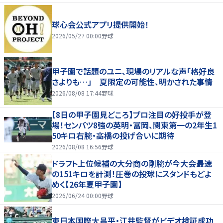
球心会公式アプリ提供開始！
2026/05/27 00:00
野球
甲子園で話題のユニ、現場のリアルな声「格好良
さよりも…」 夏限定の可能性、明かされた事情
2026/08/08 17:44
野球
【8日の甲子園見どころ】プロ注目の好投手が登
場！センバツ8強の英明・冨岡、関東第一の2年生1
50キロ右腕・高橋の投げ合いに期待
2026/08/08 16:56
野球
ドラフト上位候補の大分商の剛腕が今大会最速
の151キロを計測！圧巻の投球にスタンドもどよ
めく【26年夏甲子園】
2026/06/24 00:00
野球
東日本国際大昌平・江井監督がビデオ検証成功