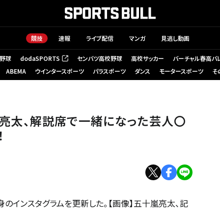
競技
速報
ライブ配信
マンガ
見逃し動画
野球
dodaSPORTS
センバツ高校野球
高校サッカー
バーチャル春高バ
（新しいタブで開く）
ABEMA
ウインタースポーツ
パラスポーツ
ダンス
モータースポーツ
そ
十嵐亮太、解説席で一緒になった芸人〇
！
身のインスタグラムを更新した。【画像】五十嵐亮太、記