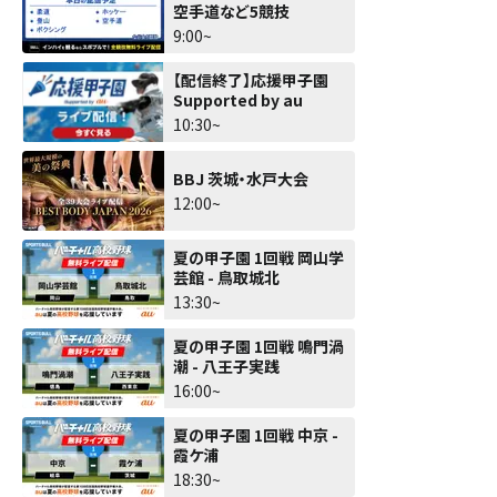
空手道など5競技
9:00~
【配信終了】応援甲子園
Supported by au
10:30~
BBJ 茨城・水戸大会
12:00~
夏の甲子園 1回戦 岡山学
芸館 - 鳥取城北
13:30~
夏の甲子園 1回戦 鳴門渦
潮 - 八王子実践
16:00~
夏の甲子園 1回戦 中京 -
霞ケ浦
18:30~