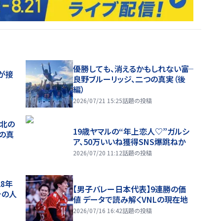
優勝しても、消えるかもしれない――富
が接
良野ブルーリッジ、二つの真実（後
編）
2026/07/21 15:25
話題の投稿
、北の
19歳ヤマルの“年上恋人♡”ガルシ
つの真
ア、50万いいね獲得SNS爆跳ねか
2026/07/20 11:12
話題の投稿
28年
【男子バレー日本代表】9連勝の価
チの人
値 データで読み解くVNLの現在地
2026/07/16 16:42
話題の投稿