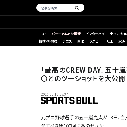
TOP
バーチャル高校野球
インターハイ
東京六大学
相撲・格闘技
テニス
卓球
ラグビー
陸上
水泳
「最高のCREW DAY」五
〇とのツーショットを大公開
2025.05.19 15:37
元プロ野球選手の五十嵐亮太が18日、自
念すべき第100回にあのサッカ…