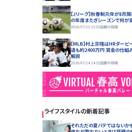
【Jリーグ】秋春制元年が8月開
の年度またぎシーズンで何が
2026/07/15 15:55
話題の投稿
【MLB】村上宗隆はHRダービ
退も約2400万円 賞金の仕組
解説
2026/07/14 14:52
話題の投稿
ライフスタイル
の新着記事
それただの夏バテではないかも
疲れが取れないときは肝臓の